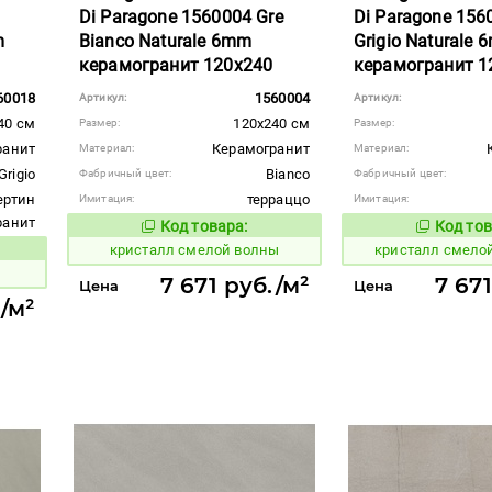
Di Paragone 1560004 Gre
Di Paragone 156
m
Bianco Naturale 6mm
Grigio Naturale
керамогранит 120x240
керамогранит 1
60018
1560004
Артикул:
Артикул:
40 см
120x240 см
Размер:
Размер:
ранит
Керамогранит
Материал:
Материал:
Grigio
Bianco
Фабричный цвет:
Фабричный цвет:
ертин
терраццо
Имитация:
Имитация:
гранит
Код товара:
Код тов
824012
824020
Код товара:
кристалл смелой волны
кристалл смело
вара:
ы
7 671 руб./м²
7 67
Цена
Цена
./м²