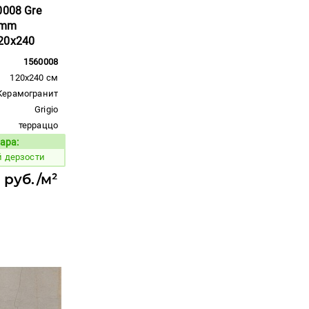
0008 Gre
 6mm
20x240
1560008
120x240 см
Керамогранит
Grigio
терраццо
ара:
Код товара:
й дерзости
1 руб./м²