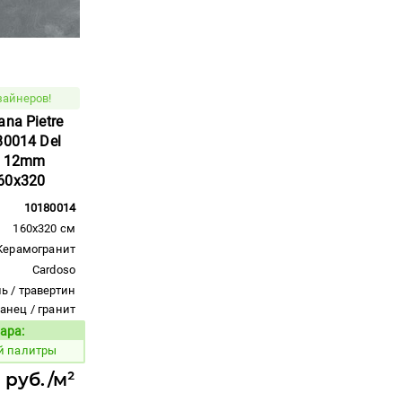
зайнеров!
na Pietre
80014 Del
e 12mm
60x320
10180014
160x320 см
Керамогранит
Cardoso
ь / травертин
ланец / гранит
ара:
Код товара:
й палитры
 руб./м²