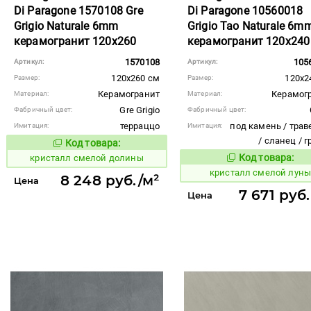
Di Paragone 1570108 Gre
Di Paragone 10560018
Grigio Naturale 6mm
Grigio Tao Naturale 6m
керамогранит 120x260
керамогранит 120x240
1570108
105
Артикул:
Артикул:
120x260 см
120x2
Размер:
Размер:
Керамогранит
Керамог
Материал:
Материал:
Gre Grigio
Фабричный цвет:
Фабричный цвет:
терраццо
под камень / трав
Имитация:
Имитация:
/ сланец / 
Код товара:
824021
Код товара:
Код товара:
кристалл смелой долины
824045
Код то
кристалл смелой лун
8 248 руб./м²
Цена
7 671 руб
Цена