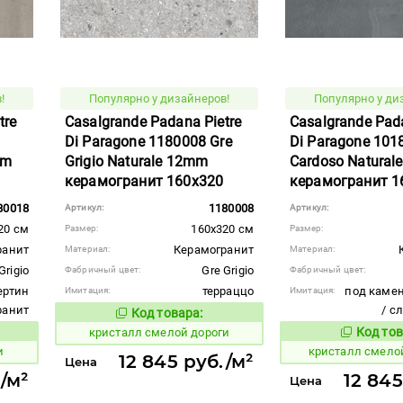
!
Популярно у дизайнеров!
Популярно у ди
tre
Casalgrande Padana Pietre
Casalgrande Pada
Di Paragone 1180008 Gre
Di Paragone 101
mm
Grigio Naturale 12mm
Cardoso Natural
керамогранит 160x320
керамогранит 1
80018
1180008
Артикул:
Артикул:
20 см
160x320 см
Размер:
Размер:
ранит
Керамогранит
Материал:
Материал:
Grigio
Gre Grigio
Фабричный цвет:
Фабричный цвет:
ертин
терраццо
под камен
Имитация:
Имитация:
гранит
/ с
Код товара:
824022
Код товара:
Код тов
кристалл смелой дороги
824066
вара:
и
кристалл смело
12 845 руб./м²
Цена
/м²
12 845
Цена