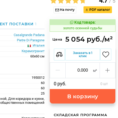
4.7
/ 5
На почту
PDF каталог
Код товара:
524099
ЕКТ ПОСТАВКИ
1
Код товара:
золото осенней судьбы
Casalgrande Padana
5 054 руб./м²
Цена
Pietre Di Paragone
Италия
Керамогранит
Заказать в 1
клик
60x60 см
м²
1950012
60
0 руб.
0 шт
60
25
В корзину
ной, Для коридора и кухни,
 общественных помещений
СКЛАДСКАЯ ПРОГРАММА