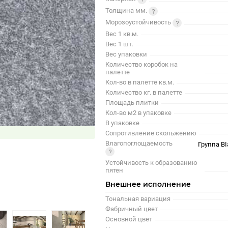
Толщина мм.
Морозоустойчивость
Вес 1 кв.м.
Вес 1 шт.
Вес упаковки
Количество коробок на
палетте
Кол-во в палетте кв.м.
Количество кг. в палетте
Площадь плитки
Кол-во м2 в упаковке
В упаковке
Сопротивление скольжению
Влагопоглощаемость
Группа BI
Устойчивость к образованию
пятен
Внешнее исполнение
Тональная вариация
Фабричный цвет
Основной цвет