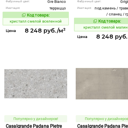
Gre Bianco
Grig
Фабричный цвет:
Фабричный цвет:
терраццо
под камень / трав
Имитация:
Имитация:
/ сланец / 
Код товара:
824013
Код товара:
Код товара:
кристалл смелой вселенной
824046
Код то
кристалл смелой мали
8 248 руб./м²
Цена
8 248 руб.
Цена
Популярно у дизайнеров!
Популярно у дизайнеров
Casalgrande Padana Pietre
Casalgrande Padana Pie