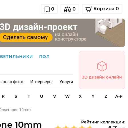
Корзина 0
0
0
СВЕТИЛЬНИКИ
ПОЛ
3D дизайн онлайн
ывы с фото
Интерьеры
Услуги
R
S
T
U
V
W
X
Y
Z
А-Я
2 Onsernone 10mm
none 10mm
Рейтинг коллекции: