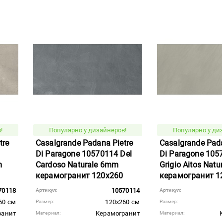
!
Популярно у дизайнеров!
Популярно у ди
tre
Casalgrande Padana Pietre
Casalgrande Pada
Di Paragone 10570114 Del
Di Paragone 105
m
Cardoso Naturale 6mm
Grigio Aitos Nat
керамогранит 120x260
керамогранит 1
70118
10570114
Артикул:
Артикул:
60 см
120x260 см
Размер:
Размер:
ранит
Керамогранит
Материал:
Материал: