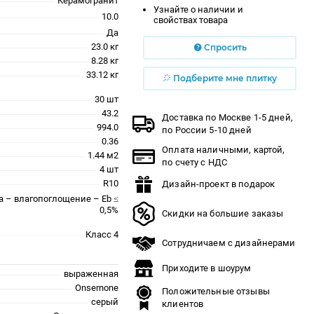
Керамогранит
Узнайте о наличии и
10.0
свойствах товара
Да
23.0 кг
Спросить
8.28 кг
33.12 кг
Подберите мне плитку
30 шт
43.2
Доставка по Москве 1-5 дней,
994.0
по России 5-10 дней
0.36
Оплата наличными, картой,
1.44 м2
по счету с НДС
4 шт
R10
Дизайн-проект в подарок
a – влагопоглощение – Eb ≤
0,5%
Скидки на большие заказы
Класс 4
Сотрудничаем с дизайнерами
Приходите в шоурум
выраженная
Onsernone
Положительные отзывы
серый
клиентов