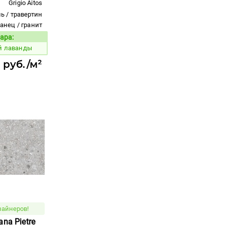
Grigio Aitos
ь / травертин
ланец / гранит
ара:
Код товара:
й лаванды
 руб./м²
зайнеров!
na Pietre