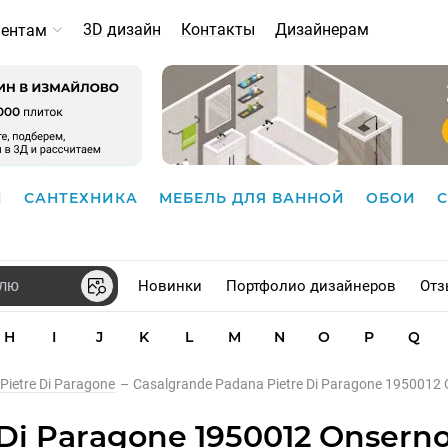
3D дизайн
Контакты
Дизайнерам
иентам
И
САНТЕХНИКА
МЕБЕЛЬ ДЛЯ ВАННОЙ
ОБОИ
Новинки
Портфолио дизайнеров
Отз
H
I
J
K
L
M
N
O
P
Q
Pietre Di Paragone
–
Casalgrande Padana Pietre Di Paragone 195001
 Di Paragone 1950012 Onser