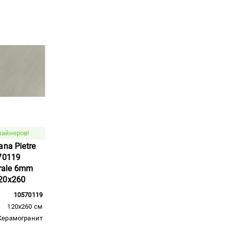
зайнеров!
na Pietre
70119
urale 6mm
20x260
10570119
120x260 см
Керамогранит