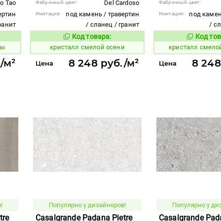
io Tao
Del Cardoso
Фабричный цвет:
Фабричный цвет:
ертин
под камень / травертин
под камен
Имитация:
Имитация:
гранит
/ сланец / гранит
/ с
Код товара:
Код тов
824065
824041
вара:
Код товара:
ны
кристалл смелой осени
кристалл смело
/м²
8 248 руб./м²
8 248
Цена
Цена
!
Популярно у дизайнеров!
Популярно у ди
tre
Casalgrande Padana Pietre
Casalgrande Pada