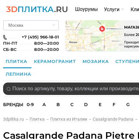
3D
ПЛИТКА
.RU
Шоурумы
Услуги
Кл
+7 (495) 966-18-01
ПН-ПТ
8:00—20:00
СБ-ВС
8:00—20:00
ПЛИТКА
КЕРАМОГРАНИТ
МОЗАИКА
СТУПЕН
ЛЕПНИНА
БРЕНДЫ
0-9
A
B
C
D
E
F
G
3dplitka.ru
–
Плитка
–
Плитка из Италии
–
Casalgrande Padana
–
Casalgrande Padana Pietre