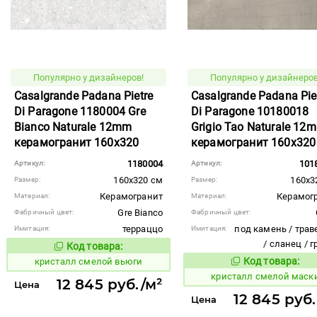
Популярно у дизайнеров!
Популярно у дизайнеров
Casalgrande Padana Pietre
Casalgrande Padana Pie
Di Paragone 1180004 Gre
Di Paragone 10180018
Bianco Naturale 12mm
Grigio Tao Naturale 12
керамогранит 160x320
керамогранит 160x320
1180004
101
Артикул:
Артикул:
160x320 см
160x3
Размер:
Размер:
Керамогранит
Керамог
Материал:
Материал:
Gre Bianco
Фабричный цвет:
Фабричный цвет:
терраццо
под камень / трав
Имитация:
Имитация:
/ сланец / 
Код товара:
824014
Код товара:
Код товара:
кристалл смелой вьюги
824047
Код то
кристалл смелой маск
12 845 руб./м²
Цена
12 845 руб.
Цена