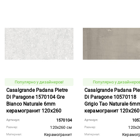
Популярно у дизайнеров!
Популярно у дизайнеров
Casalgrande Padana Pietre
Casalgrande Padana Pie
Di Paragone 1570104 Gre
Di Paragone 10570118
Bianco Naturale 6mm
Grigio Tao Naturale 6m
керамогранит 120x260
керамогранит 120x260
1570104
105
Артикул:
Артикул:
120x260 см
120x2
Размер:
Размер:
Керамогранит
Керамог
Материал:
Материал: