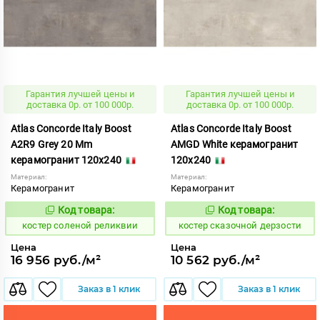
Гарантия лучшей цены и
Гарантия лучшей цены и
доставка 0р. от 100 000р.
доставка 0р. от 100 000р.
Atlas Concorde Italy Boost
Atlas Concorde Italy Boost
A2R9 Grey 20 Mm
AMGD White керамогранит
керамогранит 120x240
120x240
Материал:
Материал:
Керамогранит
Керамогранит
Код товара:
Код товара:
808580
807895
Код:
Код:
костер соленой реликвии
костер сказочной дерзости
Цена
Цена
16 956 руб./м²
10 562 руб./м²
Заказ в 1 клик
Заказ в 1 клик