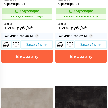
Керамогранит
Керамогранит
Код товара:
Код товара:
640198
640196
Код:
Код:
каскад южной птицы
каскад южной погоды
Цена
Цена
9 200 руб./м²
9 200 руб./м²
НАЛИЧИЕ: 70.46 М²
НАЛИЧИЕ: 90.07 М²
Заказ в 1 клик
Заказ в 1 клик
В корзину
В корзину