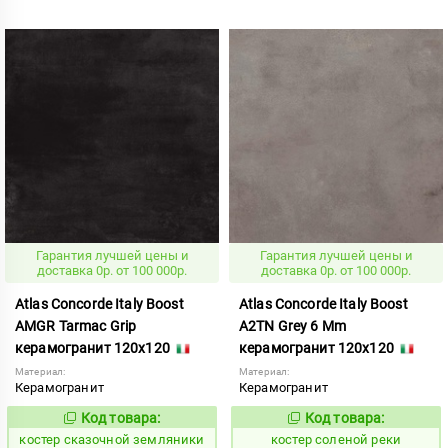
Гарантия лучшей цены и
Гарантия лучшей цены и
доставка 0р. от 100 000р.
доставка 0р. от 100 000р.
Atlas Concorde Italy Boost
Atlas Concorde Italy Boost
AMGR Tarmac Grip
A2TN Grey 6 Mm
керамогранит 120x120
керамогранит 120x120
Материал:
Материал:
Керамогранит
Керамогранит
Код товара:
Код товара:
807906
808579
Код:
Код:
костер сказочной земляники
костер соленой реки