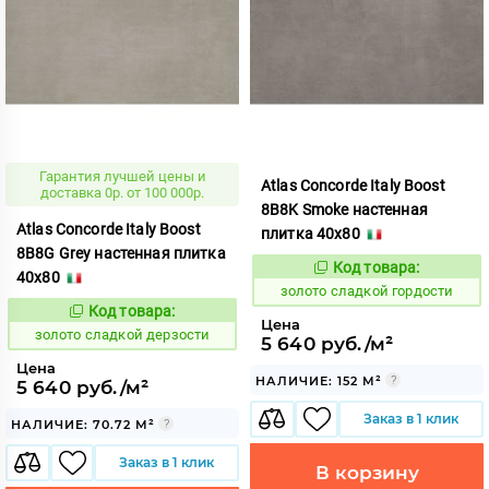
Гарантия лучшей цены и
Atlas Concorde Italy Boost
доставка 0р. от 100 000р.
8B8K Smoke настенная
Atlas Concorde Italy Boost
плитка 40x80
8B8G Grey настенная плитка
Код товара:
527018
Код:
40x80
золото сладкой гордости
Код товара:
527020
Код:
Цена
золото сладкой дерзости
5 640 руб./м²
Цена
НАЛИЧИЕ: 152 М²
5 640 руб./м²
Заказ в 1 клик
НАЛИЧИЕ: 70.72 М²
Заказ в 1 клик
В корзину