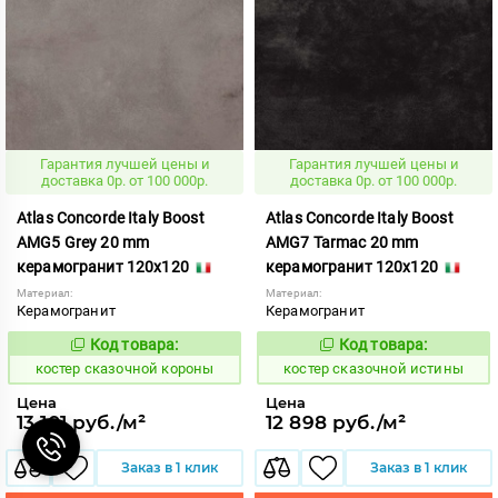
Гарантия лучшей цены и
Гарантия лучшей цены и
доставка 0р. от 100 000р.
доставка 0р. от 100 000р.
Atlas Concorde Italy Boost
Atlas Concorde Italy Boost
AMG5 Grey 20 mm
AMG7 Tarmac 20 mm
керамогранит 120x120
керамогранит 120x120
Материал:
Материал:
Керамогранит
Керамогранит
Код товара:
Код товара:
807913
807911
Код:
Код:
костер сказочной короны
костер сказочной истины
Цена
Цена
13 101 руб./м²
12 898 руб./м²
Заказ в 1 клик
Заказ в 1 клик