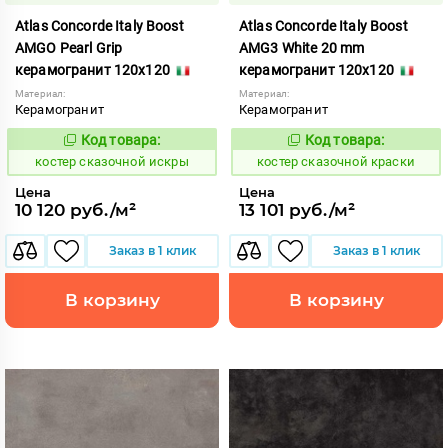
Atlas Concorde Italy Boost
Atlas Concorde Italy Boost
AMGO Pearl Grip
AMG3 White 20 mm
керамогранит 120x120
керамогранит 120x120
Материал:
Материал:
Керамогранит
Керамогранит
Код товара:
Код товара:
807909
807914
Код:
Код:
костер сказочной искры
костер сказочной краски
Цена
Цена
10 120 руб./м²
13 101 руб./м²
Заказ в 1 клик
Заказ в 1 клик
В корзину
В корзину