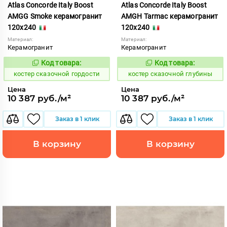
Atlas Concorde Italy Boost
Atlas Concorde Italy Boost
AMGG Smoke керамогранит
AMGH Tarmac керамогранит
120x240
120x240
Материал:
Материал:
Керамогранит
Керамогранит
Код товара:
Код товара:
807893
807892
Код:
Код:
костер сказочной гордости
костер сказочной глубины
Цена
Цена
10 387 руб./м²
10 387 руб./м²
Заказ в 1 клик
Заказ в 1 клик
В корзину
В корзину