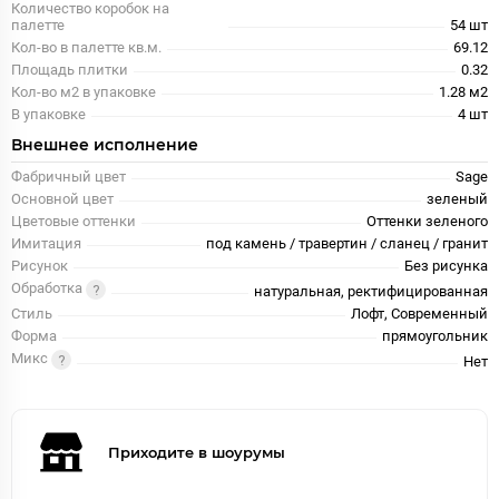
Количество коробок на
палетте
54 шт
Кол-во в палетте кв.м.
69.12
Площадь плитки
0.32
Кол-во м2 в упаковке
1.28 м2
В упаковке
4 шт
Внешнее исполнение
Фабричный цвет
Sage
Основной цвет
зеленый
Цветовые оттенки
Оттенки зеленого
Имитация
под камень / травертин / сланец / гранит
Рисунок
Без рисунка
Обработка
натуральная, ректифицированная
Стиль
Лофт, Современный
Форма
прямоугольник
Микс
Нет
Приходите в шоурумы