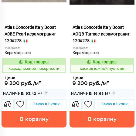
Atlas Concorde Italy Boost
Atlas Concorde Italy Boost
A0BE Pearl керамогранит
AOQB Tarmac керамогранит
120x278
120x278
Материал:
Материал:
Керамогранит
Керамогранит
Код товара:
Код товара:
640197
640199
Код:
Код:
каскад южной покорности
каскад южной пустоты
Цена
Цена
9 200 руб./м²
9 200 руб./м²
НАЛИЧИЕ: 93.42 М²
НАЛИЧИЕ: 16.68 М²
Заказ в 1 клик
Заказ в 1 клик
В корзину
В корзину