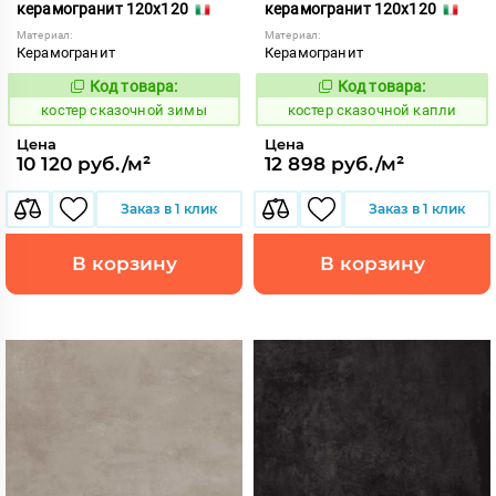
керамогранит 120x120
керамогранит 120x120
Материал:
Материал:
Керамогранит
Керамогранит
Код товара:
Код товара:
807907
807912
Код:
Код:
костер сказочной зимы
костер сказочной капли
Цена
Цена
10 120 руб./м²
12 898 руб./м²
Заказ в 1 клик
Заказ в 1 клик
В корзину
В корзину