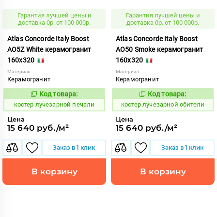
Гарантия лучшей цены и
Гарантия лучшей цены и
доставка 0р. от 100 000р.
доставка 0р. от 100 000р.
Atlas Concorde Italy Boost
Atlas Concorde Italy Boost
AO5Z White керамогранит
AO50 Smoke керамогранит
160x320
160x320
Материал:
Материал:
Керамогранит
Керамогранит
Код товара:
Код товара:
807820
807812
Код:
Код:
костер лучезарной печали
костер лучезарной обители
Цена
Цена
15 640 руб./м²
15 640 руб./м²
Заказ в 1 клик
Заказ в 1 клик
В корзину
В корзину