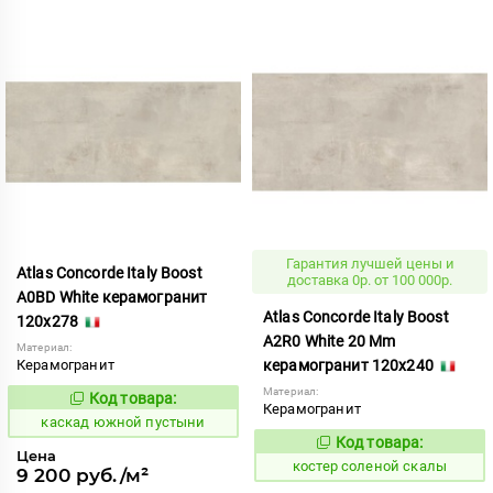
Гарантия лучшей цены и
Atlas Concorde Italy Boost
доставка 0р. от 100 000р.
A0BD White керамогранит
Atlas Concorde Italy Boost
120x278
A2R0 White 20 Mm
Материал:
Керамогранит
керамогранит 120x240
Материал:
Код товара:
640200
Код:
Керамогранит
каскад южной пустыни
Код товара:
808591
Код:
Цена
костер соленой скалы
9 200 руб./м²