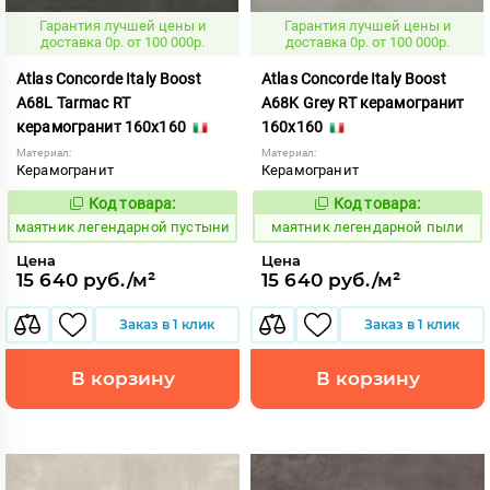
Гарантия лучшей цены и
Гарантия лучшей цены и
доставка 0р. от 100 000р.
доставка 0р. от 100 000р.
Atlas Concorde Italy Boost
Atlas Concorde Italy Boost
A68L Tarmac RT
A68K Grey RT керамогранит
керамогранит 160x160
160x160
Материал:
Материал:
Керамогранит
Керамогранит
Код товара:
Код товара:
927325
927326
Код:
Код:
маятник легендарной пустыни
маятник легендарной пыли
Цена
Цена
15 640 руб./м²
15 640 руб./м²
Заказ в 1 клик
Заказ в 1 клик
В корзину
В корзину