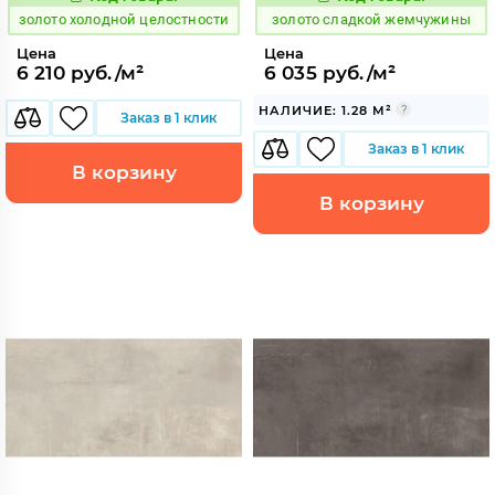
529868
527026
Код:
Код:
золото холодной целостности
золото сладкой жемчужины
Цена
Цена
6 210 руб./м²
6 035 руб./м²
НАЛИЧИЕ: 1.28 М²
Заказ в 1 клик
Заказ в 1 клик
В корзину
В корзину