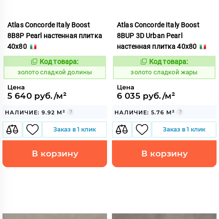
Atlas Concorde Italy Boost
Atlas Concorde Italy Boost
8B8P Pearl настенная плитка
8BUP 3D Urban Pearl
40x80
настенная плитка 40x80
Код товара:
Код товара:
527021
527025
Код:
Код:
золото сладкой долины
золото сладкой жары
Цена
Цена
5 640 руб./м²
6 035 руб./м²
НАЛИЧИЕ: 9.92 М²
НАЛИЧИЕ: 5.76 М²
Заказ в 1 клик
Заказ в 1 клик
В корзину
В корзину