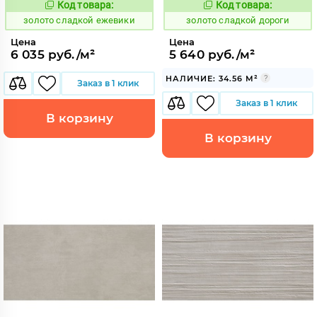
Код товара:
Код товара:
527024
527022
Код:
Код:
золото сладкой ежевики
золото сладкой дороги
Цена
Цена
6 035 руб./м²
5 640 руб./м²
НАЛИЧИЕ: 34.56 М²
Заказ в 1 клик
Заказ в 1 клик
В корзину
В корзину