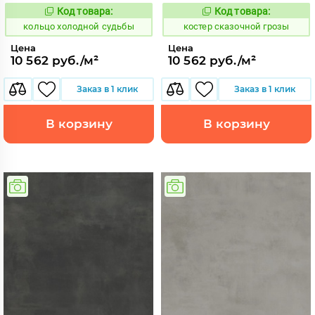
Код товара:
Код товара:
748599
807894
Код:
Код:
кольцо холодной судьбы
костер сказочной грозы
Цена
Цена
10 562 руб./м²
10 562 руб./м²
Заказ в 1 клик
Заказ в 1 клик
В корзину
В корзину