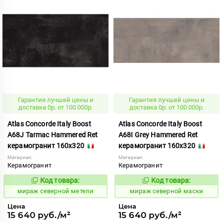
Гарантия лучшей цены и
Гарантия лучшей цены и
доставка 0р. от 100 000р.
доставка 0р. от 100 000р.
Atlas Concorde Italy Boost
Atlas Concorde Italy Boost
A68J Tarmac Hammered Ret
A68I Grey Hammered Ret
керамогранит 160x320
керамогранит 160x320
Материал:
Материал:
Керамогранит
Керамогранит
Код товара:
Код товара:
994925
994922
Код:
Код:
мираж северной метели
мираж северной маски
Цена
Цена
15 640 руб./м²
15 640 руб./м²