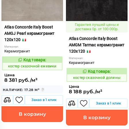
Гарантия лучшей цены и
Atlas Concorde Italy Boost
доставка 0р. от 100 000р.
AMGJ Pearl керамогранит
Atlas Concorde Italy Boost
120x120
AMGM Tarmac керамогранит
Материал:
Керамогранит
120x120
Материал:
Код товара:
807899
Код:
Керамогранит
костер сказочной ежевики
Код товара:
807896
Код:
Цена
костер сказочной долины
8 381 руб./м²
Цена
НАЛИЧИЕ: 17.28 М²
8 188 руб./м²
Заказ в 1 клик
Заказ в 1 клик
В корзину
В корзину