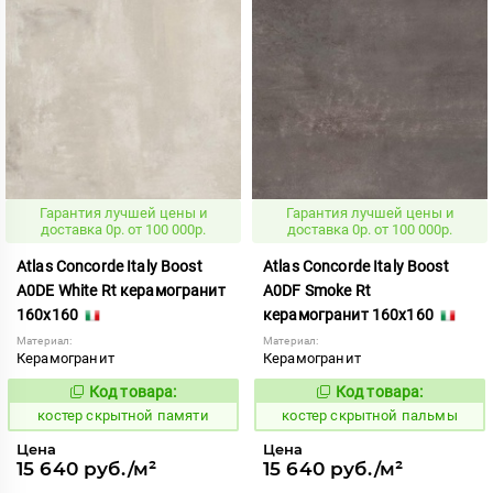
Гарантия лучшей цены и
Гарантия лучшей цены и
доставка 0р. от 100 000р.
доставка 0р. от 100 000р.
Atlas Concorde Italy Boost
Atlas Concorde Italy Boost
A0DE White Rt керамогранит
A0DF Smoke Rt
160x160
керамогранит 160x160
Материал:
Материал:
Керамогранит
Керамогранит
Код товара:
Код товара:
808193
808192
Код:
Код:
костер скрытной памяти
костер скрытной пальмы
Цена
Цена
15 640 руб./м²
15 640 руб./м²