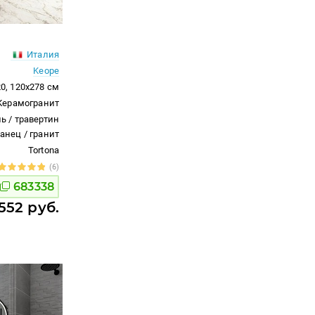
Италия
Keope
0, 120x278 см
Керамогранит
ь / травертин
ланец / гранит
Tortona
(6)
683338
552 руб.