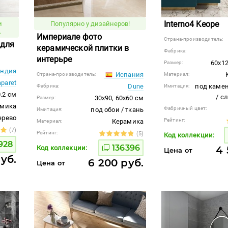
Interno4 Keope
и
Популярно у дизайнеров!
.
Империале фото
Страна-производитель:
 для
керамической плитки в
Фабрика:
интерьре
60x12
Размер:
ндия
Испания
Страна-производитель:
Материал:
aparet
Dune
под камен
Фабрика:
Имитация:
0.2 см
/ с
30x90, 60x60 см
Размер:
амика
Фабричный цвет:
под обои / ткань
Имитация:
ерево
Рейтинг:
Керамика
Материал:
(7)
Рейтинг:
(5)
Код коллекции:
928
136396
Код коллекции:
4 
Цена от
уб.
6 200 руб.
Цена от