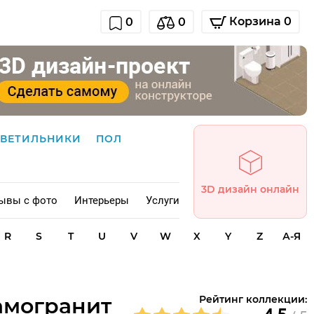
Корзина 0
0
0
СВЕТИЛЬНИКИ
ПОЛ
3D дизайн онлайн
ывы с фото
Интерьеры
Услуги
R
S
T
U
V
W
X
Y
Z
А-Я
рамогранит
Рейтинг коллекции: