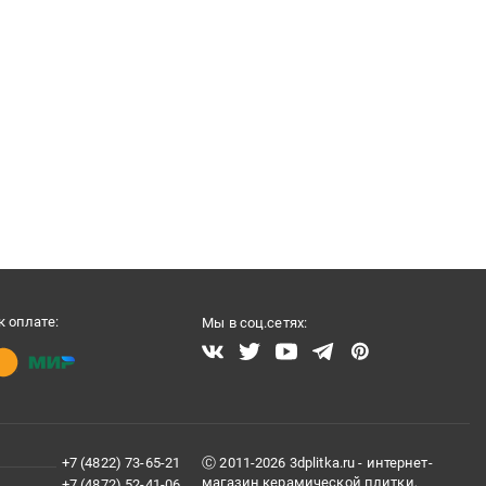
 оплате:
Мы в соц.сетях:
+7 (4822) 73-65-21
Ⓒ 2011-2026 3dplitka.ru - интернет-
магазин керамической плитки,
+7 (4872) 52-41-06