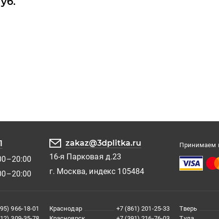
руб.
zakaz@3dplitka.ru
1
Принимаем к
16-я Парковая д.23
00–20:00
г. Москва, индекс 105484
00–20:00
495) 966-18-01
Краснодар
+7 (861) 201-25-33
Тверь
812) 309-35-78
Красноярск
+7 (391) 216-76-03
Тула