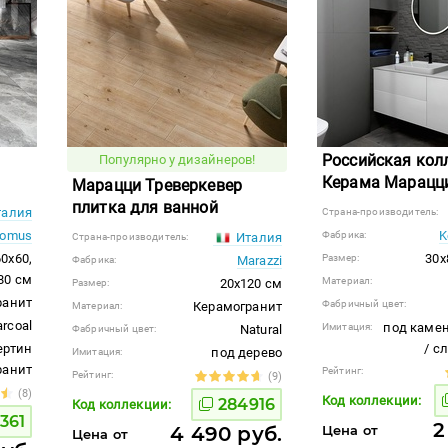
Российская кол
Популярно у дизайнеров!
Керама Марацци
Марацци Треверкевер
плитка для ванной
алия
Страна-производитель:
domus
K
Фабрика:
Италия
Страна-производитель:
60x60,
30x
Размер:
Marazzi
Фабрика:
280 см
Материал:
20x120 см
Размер:
ранит
Фабричный цвет:
Керамогранит
Материал:
rcoal
под камен
Имитация:
Natural
Фабричный цвет:
ертин
/ с
под дерево
Имитация:
гранит
Рейтинг:
Рейтинг:
(9)
(8)
Код коллекции:
284916
Код коллекции:
361
2
4 490 руб.
Цена от
Цена от