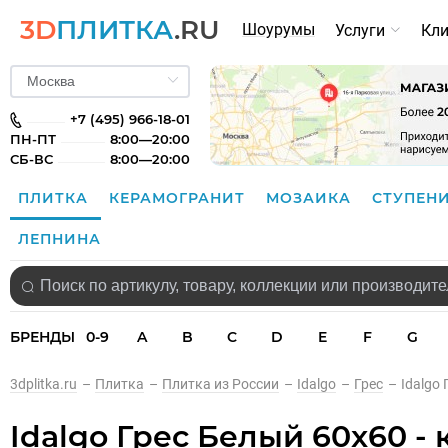
3D
ПЛИТКА
.RU
Шоурумы
Услуги
Кл
+7 (495) 966-18-01
ПН-ПТ
8:00—20:00
СБ-ВС
8:00—20:00
ПЛИТКА
КЕРАМОГРАНИТ
МОЗАИКА
СТУПЕН
ЛЕПНИНА
БРЕНДЫ
0-9
A
B
C
D
E
F
G
3dplitka.ru
–
Плитка
–
Плитка из России
–
Idalgo
–
Грес
–
Idalgo
Idalgo Грес Белый 60x60 -