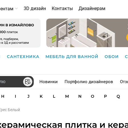
3D дизайн
Контакты
Дизайнерам
иентам
И
САНТЕХНИКА
МЕБЕЛЬ ДЛЯ ВАННОЙ
ОБОИ
Новинки
Портфолио дизайнеров
Отз
H
I
J
K
L
M
N
O
P
Q
 Грес Белый
 керамическая плитка и ке