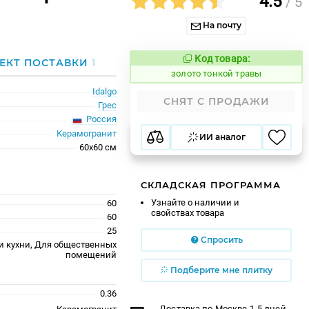
4.5
/ 5
На почту
Код товара:
528482
ЕКТ ПОСТАВКИ
1
Код товара:
золото тонкой травы
Idalgo
СНЯТ С ПРОДАЖИ
Грес
Россия
Керамогранит
ИИ аналог
60x60 см
СКЛАДСКАЯ ПРОГРАММА
Узнайте о наличии и
60
свойствах товара
60
25
Спросить
и кухни, Для общественных
помещений
Подберите мне плитку
0.36
Доставка по Москве 1-5 дней,