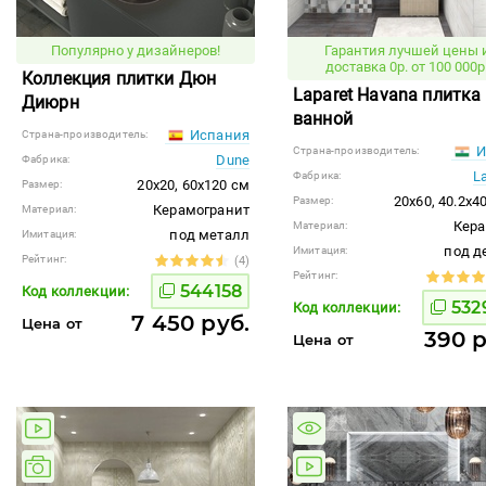
Популярно у дизайнеров!
Гарантия лучшей цены 
доставка 0р. от 100 000р
Коллекция плитки Дюн
Laparet Havana плитка
Диюрн
ванной
Испания
Страна-производитель:
И
Страна-производитель:
Dune
Фабрика:
L
Фабрика:
20x20, 60x120 см
Размер:
20x60, 40.2x4
Размер:
Керамогранит
Материал:
Кер
Материал:
под металл
Имитация:
под д
Имитация:
Рейтинг:
(4)
Рейтинг:
544158
Код коллекции:
532
Код коллекции:
7 450 руб.
Цена от
390 р
Цена от