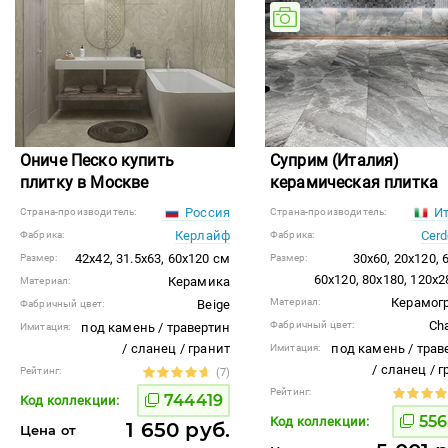
Ониче Песко купить
Суприм (Италия)
плитку в Москве
керамическая плитка
Россия
Ит
Страна-производитель:
Страна-производитель:
Керлайф
Cer
Фабрика:
Фабрика:
42x42, 31.5x63, 60x120 см
30x60, 20x120, 
Размер:
Размер:
60x120, 80x180, 120x
Керамика
Материал:
Керамог
Материал:
Beige
Фабричный цвет:
Cha
Фабричный цвет:
под камень / травертин
Имитация:
/ сланец / гранит
под камень / трав
Имитация:
/ сланец / 
Рейтинг:
(7)
Рейтинг:
744419
Код коллекции:
556
Код коллекции:
1 650 руб.
Цена от