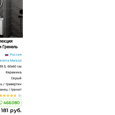
лекция
 Гренель
Россия
erama Marazzi
89.5, 60x60 см
Керамика
Серый
ь / травертин
ланец / гранит
(6)
466080
 181 руб.