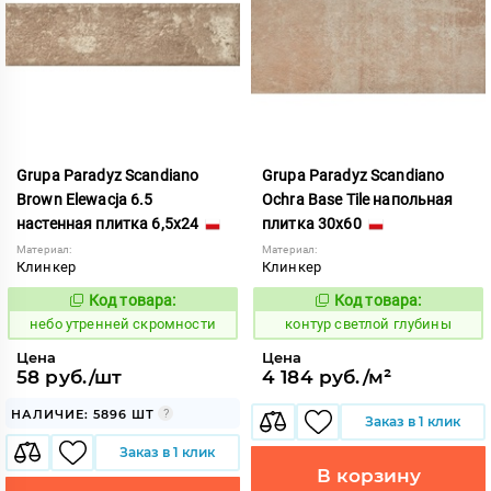
Grupa Paradyz Scandiano
Grupa Paradyz Scandiano
Brown Elewacja 6.5
Ochra Base Tile напольная
настенная плитка 6,5x24
плитка 30x60
Материал:
Материал:
Клинкер
Клинкер
Код товара:
Код товара:
1123093
760392
Код:
Код:
небо утренней скромности
контур светлой глубины
Цена
Цена
58 руб./шт
4 184 руб./м²
НАЛИЧИЕ: 5896 ШТ
Заказ в 1 клик
Заказ в 1 клик
В корзину