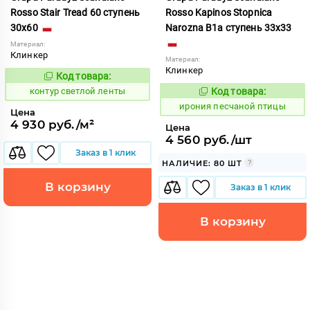
Rosso Stair Tread 60 ступень
Rosso Kapinos Stopnica
30x60
Narozna B1a ступень 33x33
Материал:
Клинкер
Материал:
Клинкер
Код товара:
760418
Код:
контур светлой ленты
Код товара:
1102823
Код:
ирония песчаной птицы
Цена
4 930 руб./м²
Цена
4 560 руб./шт
Заказ в 1 клик
НАЛИЧИЕ: 80 ШТ
В корзину
Заказ в 1 клик
В корзину