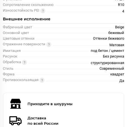
Сопротивление скольжению
R10
Износостойкость PEI
4
Внешнее исполнение
Фабричный цвет
Beige
Основной цвет
бежевый
Цветовые оттенки
Оттенки бежевого
Отражение поверхности
Матовая
Имитация
под бетон / цемент
Рисунок
Без рисунка
Обработка
структурированная
Стиль
Современный
Форма
квадрат
Противоскользящая
Да
Приходите в шоурумы
Доставка
по всей России