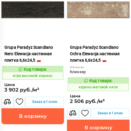
Grupa Paradyz Scandiano
Grupa Paradyz Scandiano
Nero Elewacja настенная
Ochra Elewacja настенная
плитка 6,6x24,5
плитка 6,6x24,5
Материал:
Код товара:
548913
Код:
Клинкер
игра высокой короны
Код товара:
787935
Код:
Цена
корень матовой нити
3 902 руб./м²
Цена
2 506 руб./м²
Заказ в 1 клик
Заказ в 1 клик
В корзину
В корзину