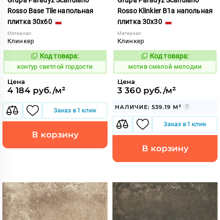
Rosso Base Tile напольная
Rosso Klinkier B1a напольная
плитка 30x60
плитка 30x30
Материал:
Материал:
Клинкер
Клинкер
Код товара:
Код товара:
760393
1042798
Код:
Код:
контур светлой гордости
мотив смелой мелодии
Цена
Цена
4 184 руб./м²
3 360 руб./м²
НАЛИЧИЕ: 539.19 М²
Заказ в 1 клик
Заказ в 1 клик
В корзину
В корзину