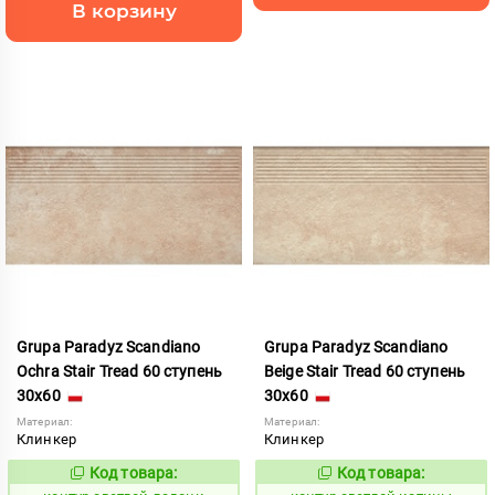
В корзину
Grupa Paradyz Scandiano
Grupa Paradyz Scandiano
Ochra Stair Tread 60 ступень
Beige Stair Tread 60 ступень
30x60
30x60
Материал:
Материал:
Клинкер
Клинкер
Код товара:
Код товара:
760417
760411
Код:
Код: