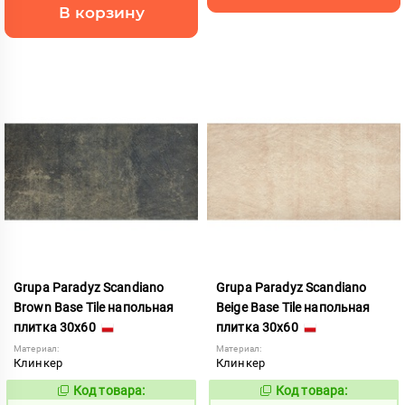
В корзину
Grupa Paradyz Scandiano
Grupa Paradyz Scandiano
Brown Base Tile напольная
Beige Base Tile напольная
плитка 30x60
плитка 30x60
Материал:
Материал:
Клинкер
Клинкер
Код товара:
Код товара:
760394
760391
Код:
Код: