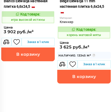
Bianco Elewacja настенная
Beige Elewacja 11 mm
плитка 6,6x24,5
настенная плитка 6,6x24,5
Код товара:
548911
Код:
Материал:
игра высокой истины
Клинкер
Цена
Код товара:
787931
3 902 руб./м²
Код:
корень матовой мяты
Заказ в 1 клик
Цена
3 625 руб./м²
В корзину
НАЛИЧИЕ: 13345 М²
Заказ в 1 клик
В корзину