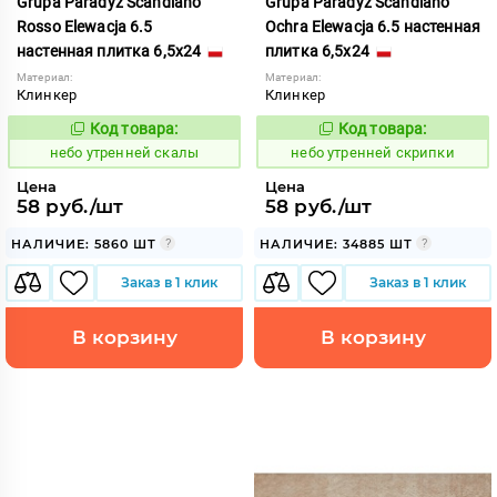
Grupa Paradyz Scandiano
Grupa Paradyz Scandiano
Rosso Elewacja 6.5
Ochra Elewacja 6.5 настенная
настенная плитка 6,5x24
плитка 6,5x24
Материал:
Материал:
Клинкер
Клинкер
Код товара:
Код товара:
1123091
1123092
Код:
Код:
небо утренней скалы
небо утренней скрипки
Цена
Цена
58 руб./шт
58 руб./шт
НАЛИЧИЕ: 5860 ШТ
НАЛИЧИЕ: 34885 ШТ
Заказ в 1 клик
Заказ в 1 клик
В корзину
В корзину