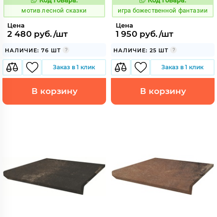
1037090
547737
Код:
Код:
мотив лесной сказки
игра божественной фантазии
Цена
Цена
2 480 руб./шт
1 950 руб./шт
НАЛИЧИЕ: 76 ШТ
НАЛИЧИЕ: 25 ШТ
Заказ в 1 клик
Заказ в 1 клик
В корзину
В корзину