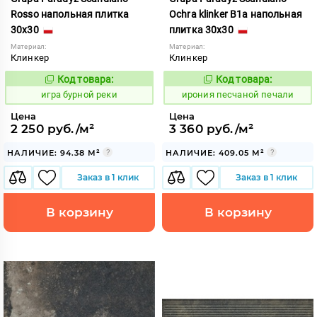
Rosso напольная плитка
Ochra klinker B1a напольная
30x30
плитка 30x30
Материал:
Материал:
Клинкер
Клинкер
Код товара:
Код товара:
547829
1102820
Код:
Код:
игра бурной реки
ирония песчаной печали
Цена
Цена
2 250 руб./м²
3 360 руб./м²
НАЛИЧИЕ: 94.38 М²
НАЛИЧИЕ: 409.05 М²
Заказ в 1 клик
Заказ в 1 клик
В корзину
В корзину