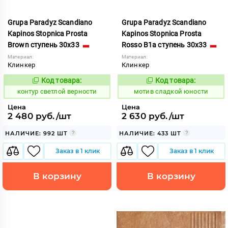
Grupa Paradyz Scandiano
Grupa Paradyz Scandiano
Kapinos Stopnica Prosta
Kapinos Stopnica Prosta
Brown ступень 30x33
Rosso B1a ступень 30x33
Материал:
Материал:
Клинкер
Клинкер
Код товара:
Код товара:
760381
1042748
Код:
Код:
контур светлой верности
мотив сладкой юности
Цена
Цена
2 480 руб./шт
2 630 руб./шт
НАЛИЧИЕ: 992 ШТ
НАЛИЧИЕ: 433 ШТ
Заказ в 1 клик
Заказ в 1 клик
В корзину
В корзину