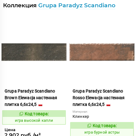
Коллекция
Grupa Paradyz Scandiano
Grupa Paradyz Scandiano
Grupa Paradyz Scandiano
Brown Elewacja настенная
Rosso Elewacja настенная
плитка 6,6x24,5
плитка 6,6x24,5
Материал:
Код товара:
548912
Код:
Клинкер
игра высокой капли
Код товара:
547831
Код:
Цена
игра бурной астры
2 902 руб./м²