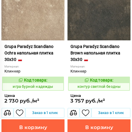
Grupa Paradyz Scandiano
Grupa Paradyz Scandiano
Ochra напольная плитка
Brown напольная плитка
30x30
30x30
Материал:
Материал:
Клинкер
Клинкер
Код товара:
Код товара:
547807
760377
Код:
Код:
игра бурной надежды
контур светлой бездны
Цена
Цена
2 730 руб./м²
3 757 руб./м²
Заказ в 1 клик
Заказ в 1 клик
В корзину
В корзину