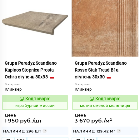
Grupa Paradyz Scandiano
Grupa Paradyz Scandiano
Kapinos Stopnica Prosta
Rosso Stair Tread B1a
Ochra ступень 30x33
ступень 30x30
Материал:
Материал:
Клинкер
Клинкер
Код товара:
Код товара:
547802
1042799
Код:
Код:
игра бурной миссии
мотив смелой мельницы
Цена
Цена
1 950 руб./шт
3 670 руб./м²
НАЛИЧИЕ: 296 ШТ
НАЛИЧИЕ: 129.42 М²