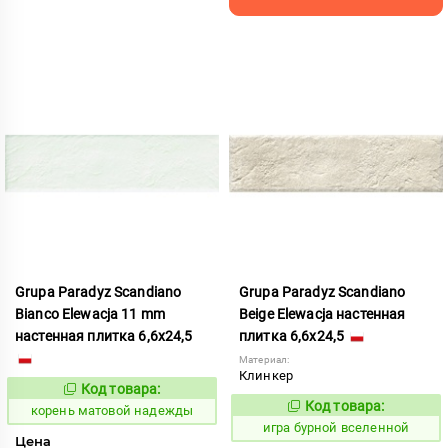
Grupa Paradyz Scandiano
Grupa Paradyz Scandiano
Bianco Elewacja 11 mm
Beige Elewacja настенная
настенная плитка 6,6x24,5
плитка 6,6x24,5
Материал:
Клинкер
Код товара:
787932
Код:
Код товара:
547763
корень матовой надежды
Код:
игра бурной вселенной
Цена