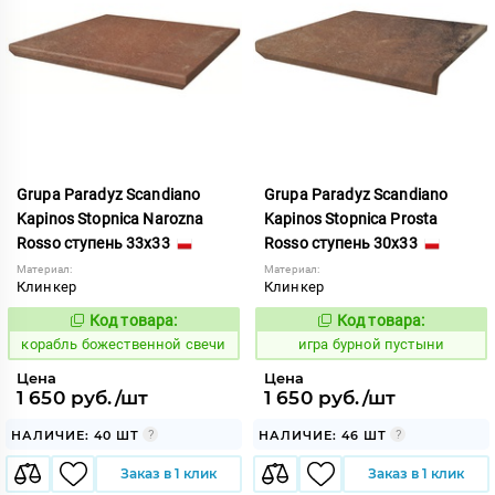
Grupa Paradyz Scandiano
Grupa Paradyz Scandiano
Kapinos Stopnica Narozna
Kapinos Stopnica Prosta
Rosso ступень 33x33
Rosso ступень 30x33
Материал:
Материал:
Клинкер
Клинкер
Код товара:
Код товара:
766459
547825
Код:
Код:
корабль божественной свечи
игра бурной пустыни
Цена
Цена
1 650 руб./шт
1 650 руб./шт
НАЛИЧИЕ: 40 ШТ
НАЛИЧИЕ: 46 ШТ
Заказ в 1 клик
Заказ в 1 клик