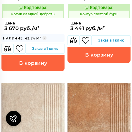
Код товара:
Код товара:
1042747
760380
Код:
Код:
мотив сладкой доброты
контур светлой бури
Цена
Цена
3 670 руб./м²
3 441 руб./м²
НАЛИЧИЕ: 43.74 М²
Заказ в 1 клик
Заказ в 1 клик
В корзину
В корзину