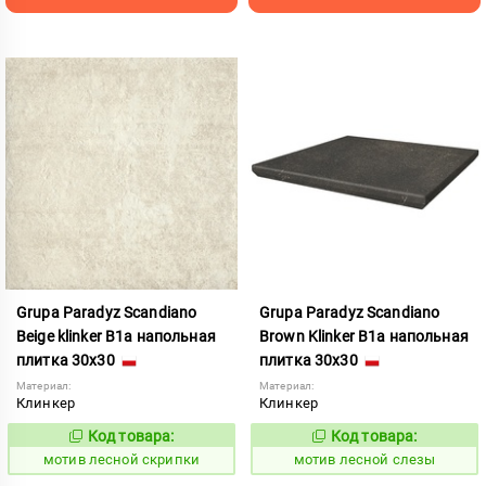
Grupa Paradyz Scandiano
Grupa Paradyz Scandiano
Beige klinker B1a напольная
Brown Klinker B1a напольная
плитка 30x30
плитка 30x30
Материал:
Материал:
Клинкер
Клинкер
Код товара:
Код товара:
1037092
1037096
Код:
Код:
мотив лесной скрипки
мотив лесной слезы