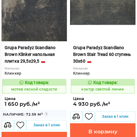
Grupa Paradyz Scandiano
Grupa Paradyz Scandiano
Brown Klinker напольная
Brown Stair Tread 60 ступень
плитка 29,5x29,5
30x60
Материал:
Материал:
Клинкер
Клинкер
Код товара:
Код товара:
1037095
760419
Код:
Код:
мотив лесной сладости
контур светлой линии
Цена
Цена
1 650 руб./м²
4 930 руб./м²
НАЛИЧИЕ: 72.59 М²
Заказ в 1 клик
Заказ в 1 клик
В корзину