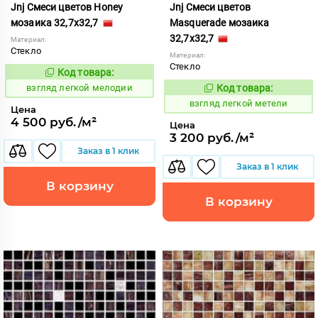
Jnj Смеси цветов Honey
Jnj Смеси цветов
мозаика 32,7x32,7
Masquerade мозаика
32,7x32,7
Материал:
Стекло
Материал:
Стекло
Код товара:
130548
Код:
взгляд легкой мелодии
Код товара:
130550
Код:
взгляд легкой метели
Цена
4 500 руб./м²
Цена
3 200 руб./м²
Заказ в 1 клик
Заказ в 1 клик
В корзину
В корзину