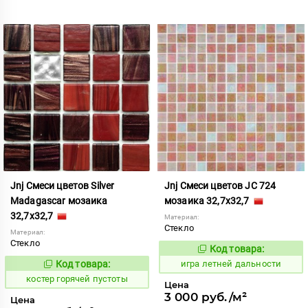
Jnj Смеси цветов Silver
Jnj Смеси цветов JC 724
Madagascar мозаика
мозаика 32,7x32,7
32,7x32,7
Материал:
Стекло
Материал:
Стекло
Код товара:
552871
Код:
Код товара:
игра летней дальности
799574
Код:
костер горячей пустоты
Цена
3 000 руб./м²
Цена