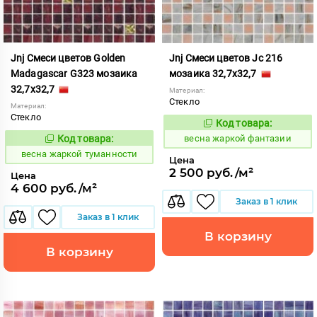
Jnj Смеси цветов Golden
Jnj Смеси цветов Jc 216
Madagascar G323 мозаика
мозаика 32,7x32,7
32,7x32,7
Материал:
Стекло
Материал:
Стекло
Код товара:
97362
Код:
Код товара:
весна жаркой фантазии
97359
Код:
весна жаркой туманности
Цена
2 500 руб./м²
Цена
4 600 руб./м²
Заказ в 1 клик
Заказ в 1 клик
В корзину
В корзину