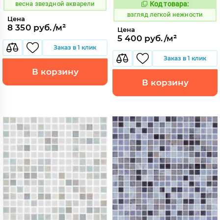
весна звездной акварели
Код товара:
130558
Код:
взгляд легкой нежности
Цена
8 350 руб./м²
Цена
5 400 руб./м²
Заказ в 1 клик
Заказ в 1 клик
В корзину
В корзину