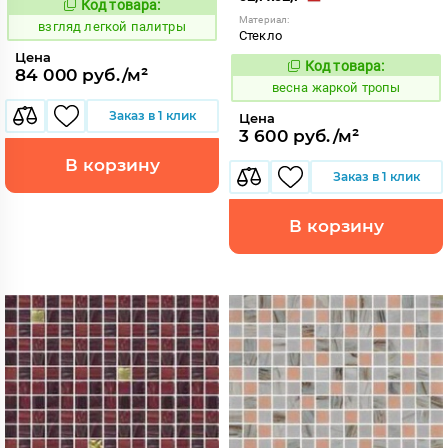
Код товара:
130566
Код:
Материал:
взгляд легкой палитры
Стекло
Цена
Код товара:
97358
84 000 руб./м²
Код:
весна жаркой тропы
Заказ в 1 клик
Цена
3 600 руб./м²
В корзину
Заказ в 1 клик
В корзину