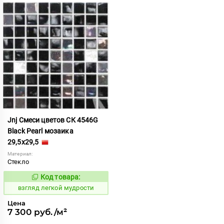
Jnj Смеси цветов СК 4546G
Black Pearl мозаика
29,5x29,5
Материал:
Стекло
Код товара:
130555
Код:
взгляд легкой мудрости
Цена
7 300 руб./м²