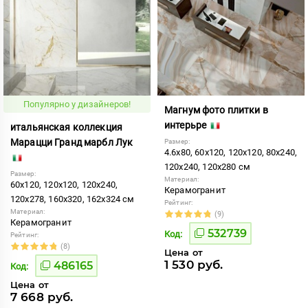
Популярно у дизайнеров!
Магнум фото плитки в
интерьре
итальянская коллекция
Марацци Гранд марбл Лук
Размер:
4.6x80, 60x120, 120x120, 80x240,
120x240, 120x280 см
Размер:
Материал:
60x120, 120x120, 120x240,
Керамогранит
120x278, 160x320, 162x324 см
Рейтинг:
Материал:
(9)
Керамогранит
532739
Код:
Рейтинг:
(8)
Цена от
1 530 руб.
486165
Код:
Цена от
7 668 руб.