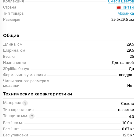
Коллекция
Смеси цветов
Китай
Страна
Тип товара
Мозаика
Размеры
29.5x29.5 см
Общие
Длина, см
29.5
Ширина, см
29.5
Вес, кг
25
Назначение
Для ванной
3Dplitka.бонус
Да
Форма чипа у мозаики
квадрат
Чипы разного размера у
мозаики
Нет
Технические характеристики
Материал
Стекло
Тип скрепления
на сетке
Толщина мм.
4.0
Вес 1 кв.м.
10.0 кг
Вес 1 шт.
0.87 кг
Вес упаковки
12.5 кг