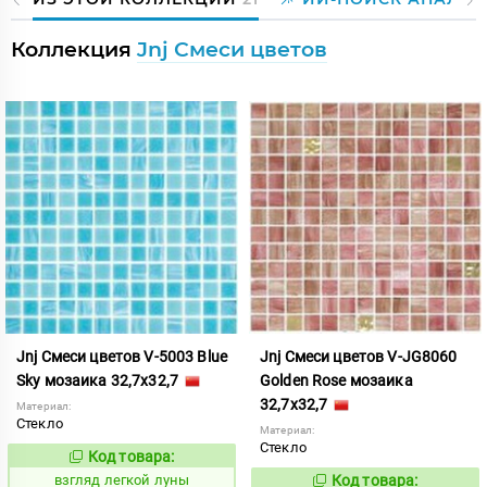
Коллекция
Jnj Смеси цветов
Jnj Смеси цветов V-5003 Blue
Jnj Смеси цветов V-JG8060
Sky мозаика 32,7x32,7
Golden Rose мозаика
32,7x32,7
Материал:
Стекло
Материал:
Стекло
Код товара:
130545
Код:
взгляд легкой луны
Код товара:
130547