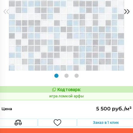
«
»
Код товара:
552876
Код:
игра ломкой арфы
5 500 руб./м²
Цена
Заказ в 1 клик