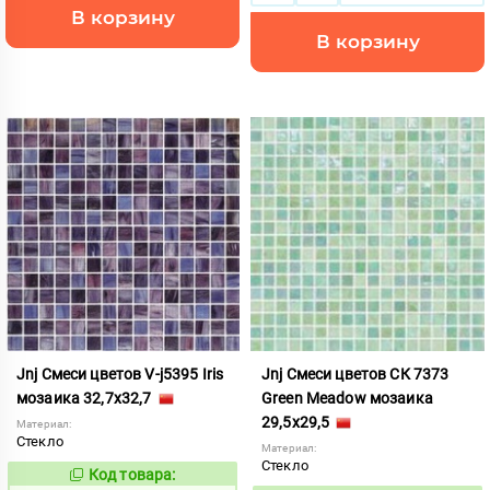
В корзину
В корзину
Jnj Смеси цветов V-j5395 Iris
Jnj Смеси цветов СК 7373
мозаика 32,7x32,7
Green Meadow мозаика
29,5x29,5
Материал:
Стекло
Материал:
Стекло
Код товара:
97375
Код: