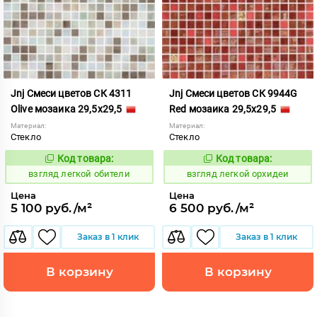
Jnj Смеси цветов СК 4311
Jnj Смеси цветов СК 9944G
Olive мозаика 29,5x29,5
Red мозаика 29,5x29,5
Материал:
Материал:
Стекло
Стекло
Код товара:
Код товара:
130562
130564
Код:
Код:
взгляд легкой обители
взгляд легкой орхидеи
Цена
Цена
5 100 руб./м²
6 500 руб./м²
Заказ в 1 клик
Заказ в 1 клик
В корзину
В корзину