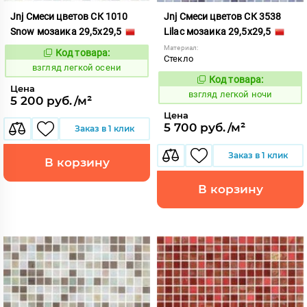
Jnj Смеси цветов СК 1010
Jnj Смеси цветов СК 3538
Snow мозаика 29,5x29,5
Lilac мозаика 29,5x29,5
Материал:
Код товара:
130565
Код:
Стекло
взгляд легкой осени
Код товара:
130561
Код:
Цена
взгляд легкой ночи
5 200 руб./м²
Цена
5 700 руб./м²
Заказ в 1 клик
Заказ в 1 клик
В корзину
В корзину