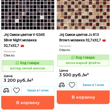
Jnj Смеси цветов V-G345
Jnj Смеси цветов Jc 813
Silver Night мозаика
Brown мозаика 32,7x32,7
32,7x32,7
Материал:
Стекло
Материал:
Стекло
Код товара:
97366
Код:
Код товара:
весна жаркой флейты
130552
Код:
взгляд легкой миссии
Цена
3 500 руб./м²
Цена
3 200 руб./м²
Заказ в 1 клик
Заказ в 1 клик
В корзину
В корзину