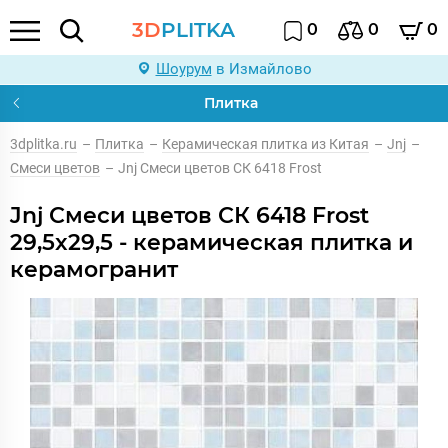
3D
PLITKA
0
0
0
Шоурум
в Измайлово
Плитка
3dplitka.ru
–
Плитка
–
Керамическая плитка из Китая
–
Jnj
–
Смеси цветов
–
Jnj Смеси цветов СК 6418 Frost
Jnj Смеси цветов СК 6418 Frost
29,5x29,5 - керамическая плитка и
керамогранит