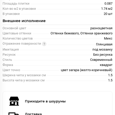
Площадь плитки
0.087
Кол-во м2 в упаковке
1.74 м2
В упаковке
20 шт
Внешнее исполнение
Основной цвет
разноцветная
Цветовые оттенки
Оттенки бежевого, Оттенки оранжевого
Количество цветов
Микс
Отражение поверхности
Глянцевая
Имитация
под мозаику
Рисунок
Без рисунка
Стиль
Современный
Форма
квадрат
Цвет точно
цвет загара (желто-коричневый)
Ширина чипа у мозаики см
1.5
Высота чипа у мозаики см
1.5
Приходите в шоурумы
Доставка