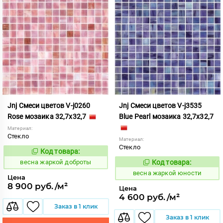
Jnj Смеси цветов V-j0260
Jnj Смеси цветов V-j3535
Rose мозаика 32,7x32,7
Blue Pearl мозаика 32,7x32,7
Материал:
Стекло
Материал:
Стекло
Код товара:
97372
Код:
весна жаркой доброты
Код товара:
97373
Код:
весна жаркой юности
Цена
8 900 руб./м²
Цена
4 600 руб./м²
Заказ в 1 клик
Заказ в 1 клик