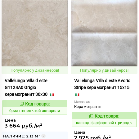
Популярно у дизайнеров!
Популярно у дизайнеров!
Vallelunga Villa d este
Vallelunga Villa d este Avorio
G1124A0 Grigio
Stripe керамогранит 15x15
керамогранит 30x30
Материал:
Код товара:
55625
Код:
Керамогранит
бриз пепельной акварели
Код товара:
638975
Код:
Цена
каскад фарфоровой природы
3 664 руб./м²
Цена
НАЛИЧИЕ: 2.13 М²
2 925 руб./м²