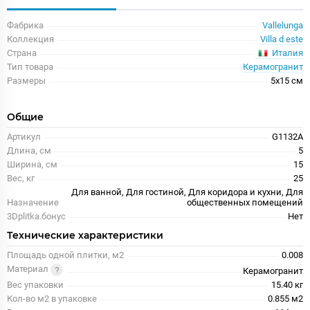
Фабрика
Vallelunga
Коллекция
Villa d este
Италия
Страна
Тип товара
Керамогранит
Размеры
5x15 см
Общие
Артикул
G1132A
Длина, см
5
Ширина, см
15
Вес, кг
25
Для ванной, Для гостиной, Для коридора и кухни, Для
Назначение
общественных помещений
3Dplitka.бонус
Нет
Технические характеристики
Площадь одной плитки, м2
0.008
Материал
Керамогранит
Вес упаковки
15.40 кг
Кол-во м2 в упаковке
0.855 м2