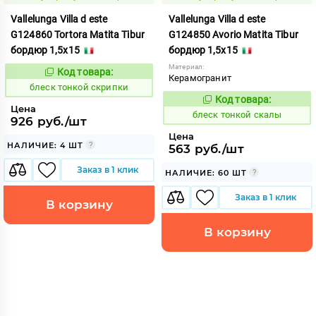
Vallelunga Villa d este
Vallelunga Villa d este
G124860 Tortora Matita Tibur
G124850 Avorio Matita Tibur
бордюр 1,5x15
бордюр 1,5x15
Материал:
Код товара:
44092
Код:
Керамогранит
блеск тонкой скрипки
Код товара:
44091
Код:
Цена
блеск тонкой скалы
926 руб./шт
Цена
НАЛИЧИЕ: 4 ШТ
563 руб./шт
Заказ в 1 клик
НАЛИЧИЕ: 60 ШТ
Заказ в 1 клик
В корзину
В корзину