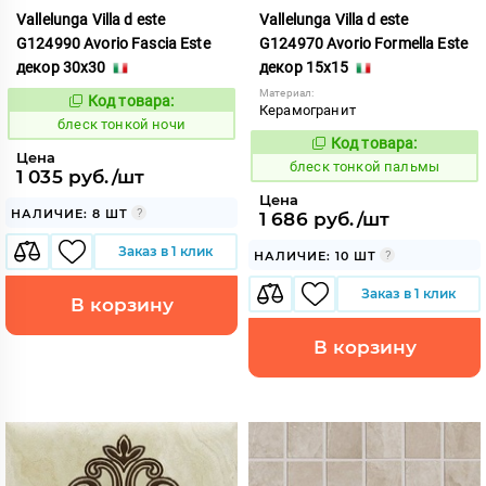
Vallelunga Villa d este
Vallelunga Villa d este
G124990 Avorio Fascia Este
G124970 Avorio Formella Este
декор 30x30
декор 15x15
Материал:
Код товара:
44061
Код:
Керамогранит
блеск тонкой ночи
Код товара:
44067
Код:
Цена
блеск тонкой пальмы
1 035 руб./шт
Цена
НАЛИЧИЕ: 8 ШТ
1 686 руб./шт
Заказ в 1 клик
НАЛИЧИЕ: 10 ШТ
Заказ в 1 клик
В корзину
В корзину