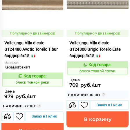
Популярно у дизайнеров!
Популярно у дизайнеров!
Vallelunga Villa d este
Vallelunga Villa d este
G124480 Avotio Torello Tibur
G124300 Grigio Torello Este
бордюр 6x15
бордюр 5x15
Материал:
Код товара:
44084
Код:
Керамогранит
блеск тонкой свечи
Код товара:
44079
Код:
Цена
блеск тонкой реки
709 руб./шт
Цена
НАЛИЧИЕ: 10 ШТ
979 руб./шт
Заказ в 1 клик
НАЛИЧИЕ: 22 ШТ
Заказ в 1 клик
В корзину