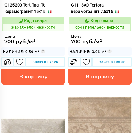
G125200 Tort.Tagl.To
G1113A0 Tortora
керамогранит 15x15
керамогранит 7,5x15
Код товара:
Код товара:
372808
55631
Код:
Код:
жар тяжелой нежности
бриз пепельной верности
Цена
Цена
700 руб./м²
700 руб./м²
НАЛИЧИЕ: 0.54 М²
НАЛИЧИЕ: 0.06 М²
Заказ в 1 клик
Заказ в 1 клик
В корзину
В корзину