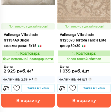
Популярно у дизайнеров!
Популярно у дизайнеров!
Vallelunga Villa d este
Vallelunga Villa d este
G1134A0 Grigio
G125070 Tortora Fascia Este
керамогранит 5x15
декор 30x30
Код товара:
Код товара:
55628
44062
Код:
Код:
бриз пепельной благодарности
блеск тонкой обители
Цена
Цена
2 925 руб./м²
1 035 руб./шт
НАЛИЧИЕ: 2.36 М²
НАЛИЧИЕ: 46 ШТ
Заказ в 1 клик
Заказ в 1 клик
В корзину
В корзину