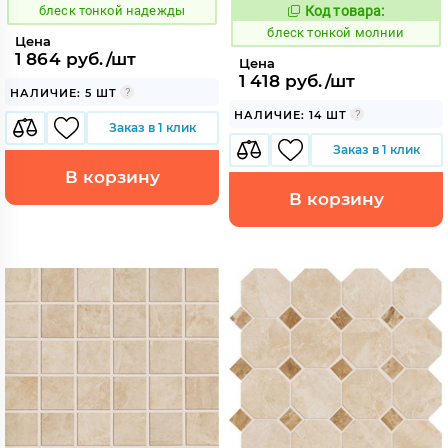
блеск тонкой надежды
Код товара:
44053
Код:
блеск тонкой молнии
Цена
1 864 руб./шт
Цена
1 418 руб./шт
НАЛИЧИЕ: 5 ШТ
НАЛИЧИЕ: 14 ШТ
Заказ в 1 клик
Заказ в 1 клик
В корзину
В корзину