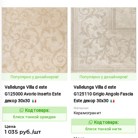
Популярно у дизайнеров!
Популярно у дизайнеров!
Vallelunga Villa d este
Vallelunga Villa d este
G125000 Avorio Inserto Este
G125110 Grigio Angolo Fascia
декор 30x30
Este декор 30x30
Материал:
Код товара:
44064
Код:
Керамогранит
блеск тонкой орхидеи
Код товара:
44060
Код:
Цена
блеск тонкой нити
1 035 руб./шт