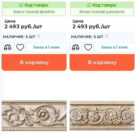
Код товара:
Код товара:
44116
44117
Код:
Код:
блеск тонкой флейты
блеск тонкой ценности
Цена
Цена
2 493 руб./шт
2 493 руб./шт
НАЛИЧИЕ: 5 ШТ
НАЛИЧИЕ: 5 ШТ
Заказ в 1 клик
Заказ в 1 клик
В корзину
В корзину