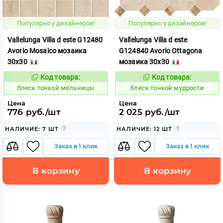
Популярно у дизайнеров!
Популярно у дизайнеров!
Vallelunga Villa d este G12480
Vallelunga Villa d este
Avorio Mosaico мозаика
G124840 Avorio Ottagona
30x30
мозаика 30x30
Код товара:
Код товара:
44049
44055
Код:
Код:
блеск тонкой мельницы
блеск тонкой мудрости
Цена
Цена
776 руб./шт
2 025 руб./шт
НАЛИЧИЕ: 7 ШТ
НАЛИЧИЕ: 12 ШТ
Заказ в 1 клик
Заказ в 1 клик
В корзину
В корзину