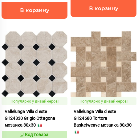
В корзину
В корзину
Популярно у дизайнеров!
Популярно у дизайнеров!
Vallelunga Villa d este
Vallelunga Villa d este
G124830 Grigio Ottagona
G124680 Tortora
мозаика 30x30
Basketweave мозаика 30x30
Код товара:
44057
Код: