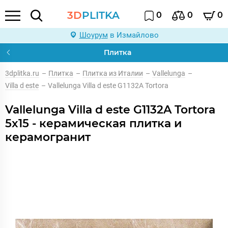
3D
PLITKA
0
0
0
Шоурум
в Измайлово
Плитка
3dplitka.ru
–
Плитка
–
Плитка из Италии
–
Vallelunga
–
Villa d este
–
Vallelunga Villa d este G1132A Tortora
Vallelunga Villa d este G1132A Tortora
5x15 - керамическая плитка и
керамогранит