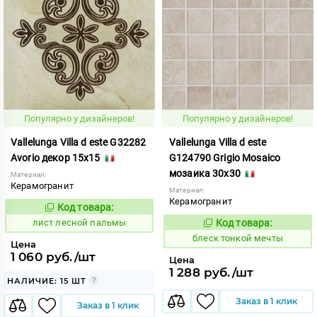
Популярно у дизайнеров!
Популярно у дизайнеров!
Vallelunga Villa d este G32282
Vallelunga Villa d este
Avorio декор 15x15
G124790 Grigio Mosaico
мозаика 30x30
Материал:
Керамогранит
Материал:
Керамогранит
Код товара:
880817
Код:
лист лесной пальмы
Код товара:
44051
Код:
блеск тонкой мечты
Цена
1 060 руб./шт
Цена
1 288 руб./шт
НАЛИЧИЕ: 15 ШТ
Заказ в 1 клик
Заказ в 1 клик