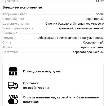
В упаковке
114 шт
Внешнее исполнение
Фабричный цвет
Tortora
Основной цвет
коричневый
Цветовые оттенки
Оттенки бежевого, Оттенки коричневого
Используемые цвета
кремовый, светло-коричневый
Имитация
Рисунок
Абстракция/ Геометрические фигуры/ Узоры
Стиль
Современный
Форма
прямоугольник
Цвет точно
серовато-оранжевый
Приходите в шоурумы
Доставка
по всей России
Оплата наличными, картой или безналичным
платежом