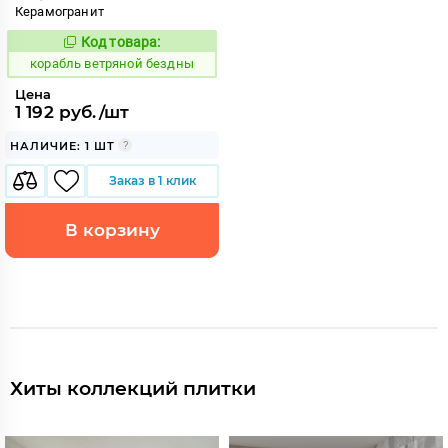
Керамогранит
Код товара:
767002
Код:
корабль ветряной бездны
Цена
1 192 руб./шт
НАЛИЧИЕ: 1 ШТ
Заказ в 1 клик
В корзину
Хиты коллекций плитки