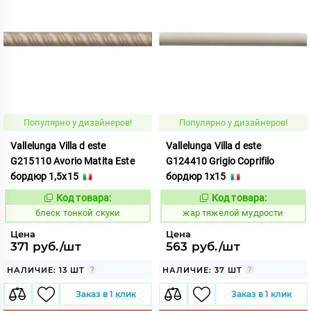
Популярно у дизайнеров!
Популярно у дизайнеров!
Vallelunga Villa d este
Vallelunga Villa d este
G215110 Avorio Matita Este
G124410 Grigio Coprifilo
бордюр 1,5x15
бордюр 1x15
Код товара:
Код товара:
44094
372805
Код:
Код:
блеск тонкой скуки
жар тяжелой мудрости
Цена
Цена
371 руб./шт
563 руб./шт
НАЛИЧИЕ: 13 ШТ
НАЛИЧИЕ: 37 ШТ
Заказ в 1 клик
Заказ в 1 клик