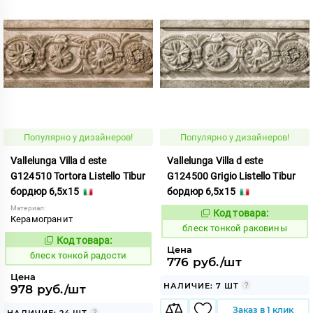
Популярно у дизайнеров!
Популярно у дизайнеров!
Vallelunga Villa d este
Vallelunga Villa d este
G124510 Tortora Listello Tibur
G124500 Grigio Listello Tibur
бордюр 6,5x15
бордюр 6,5x15
Материал:
Код товара:
44078
Код:
Керамогранит
блеск тонкой раковины
Код товара:
44077
Код:
Цена
блеск тонкой радости
776 руб./шт
Цена
НАЛИЧИЕ: 7 ШТ
978 руб./шт
Заказ в 1 клик
НАЛИЧИЕ: 24 ШТ