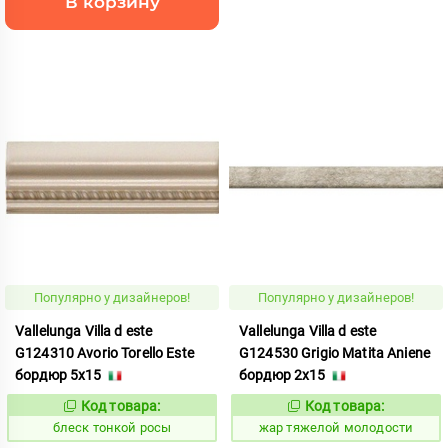
В корзину
Популярно у дизайнеров!
Популярно у дизайнеров!
Vallelunga Villa d este
Vallelunga Villa d este
G124310 Avorio Torello Este
G124530 Grigio Matita Aniene
бордюр 5x15
бордюр 2x15
Код товара:
Код товара:
44082
372804
Код:
Код:
блеск тонкой росы
жар тяжелой молодости