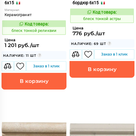
6x15
бордюр 6x15
Материал:
Код товара:
44081
Код:
Керамогранит
блеск тонкой астры
Код товара:
44080
Код:
Цена
блеск тонкой реликвии
776 руб./шт
Цена
НАЛИЧИЕ: 69 ШТ
1 201 руб./шт
Заказ в 1 клик
НАЛИЧИЕ: 11 ШТ
Заказ в 1 клик
В корзину
В корзину