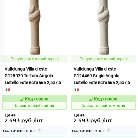
Популярно у дизайнеров!
Популярно у дизайнеров!
Vallelunga Villa d este
Vallelunga Villa d este
G125020 Tortora Angolo
G124460 Grigio Angolo
Listello Este вставка 2,5x7,5
Listello Este вставка 2,5x7,5
Код товара:
Код товара:
44101
44102
Код:
Код:
блеск тонкой тайны
блеск тонкой темноты
Цена
Цена
2 493 руб./шт
2 493 руб./шт
НАЛИЧИЕ: 8 ШТ
НАЛИЧИЕ: 7 ШТ