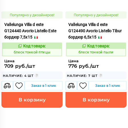
Популярно у дизайнеров!
Популярно у дизайнеров!
Vallelunga Villa d este
Vallelunga Villa d este
G124440 Avorio Listello Este
G124490 Avorio Listello Tibur
бордюр 7,5x15
бордюр 6,5x15
Код товара:
Код товара:
44073
44076
Код:
Код:
блеск тонкой птицы
блеск тонкой пыли
Цена
Цена
709 руб./шт
776 руб./шт
НАЛИЧИЕ: 4 ШТ
НАЛИЧИЕ: 7 ШТ
Заказ в 1 клик
Заказ в 1 клик
В корзину
В корзину