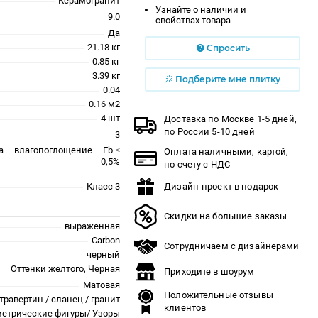
Керамогранит
Узнайте о наличии и
9.0
свойствах товара
Да
21.18 кг
Спросить
0.85 кг
3.39 кг
Подберите мне плитку
0.04
0.16 м2
4 шт
Доставка по Москве 1-5 дней,
по России 5-10 дней
3
a – влагопоглощение – Eb ≤
Оплата наличными, картой,
0,5%
по счету с НДС
Класс 3
Дизайн-проект в подарок
Скидки на большие заказы
выраженная
Carbon
Сотрудничаем с дизайнерами
черный
Оттенки желтого, Черная
Приходите в шоурум
Матовая
Положительные отзывы
травертин / сланец / гранит
клиентов
метрические фигуры/ Узоры