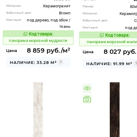
Керамогранит
Материал:
80x
Размер:
Brown
Фабричный цвет:
Керамог
Материал:
под дерево, под обои /
Имитация:
C
Фабричный цвет:
ткань
под д
Имитация:
Код товара:
538680
Код товара:
Код товара:
538671
Код то
панорама морозной мудрости
панорама морозной мал
8 859 руб./м²
Цена
8 027 руб.
Цена
НАЛИЧИЕ: 33.28 М²
НАЛИЧИЕ: 91.99 М²