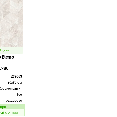
8 дней!
 Eterno
0x80
263063
80x80 см
Керамогранит
Ice
под дерево
ара:
Код товара:
ной молнии