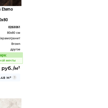
 Eterno
0x80
0263061
80x80 см
Керамогранит
Brown
другое
ара:
Код товара:
ной мечты
 руб./м²
.48 М²