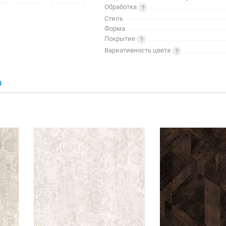
Обработка
Стиль
Форма
Покрытие
Вариативность цвета
В