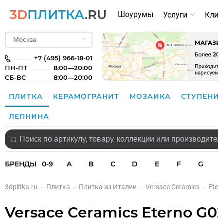
3D
ПЛИТКА
.RU
Шоурумы
Услуги
Кл
+7 (495) 966-18-01
ПН-ПТ
8:00—20:00
СБ-ВС
8:00—20:00
ПЛИТКА
КЕРАМОГРАНИТ
МОЗАИКА
СТУПЕН
ЛЕПНИНА
БРЕНДЫ
0-9
A
B
C
D
E
F
G
3dplitka.ru
–
Плитка
–
Плитка из Италии
–
Versace Ceramics
–
Et
Versace Ceramics Eterno G