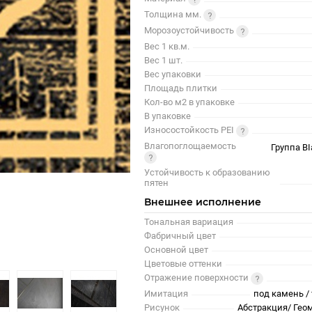
Толщина мм.
Морозоустойчивость
Вес 1 кв.м.
Вес 1 шт.
Вес упаковки
Площадь плитки
Кол-во м2 в упаковке
В упаковке
Износостойкость PEI
Влагопоглощаемость
Группа BI
Устойчивость к образованию
пятен
Внешнее исполнение
Тональная вариация
Фабричный цвет
Основной цвет
Цветовые оттенки
Отражение поверхности
Имитация
под камень / 
Рисунок
Абстракция/ Гео