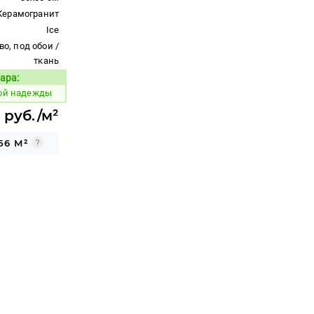
Керамогранит
Ice
во, под обои /
ткань
ара:
Код товара:
ой надежды
 руб./м²
56 М²