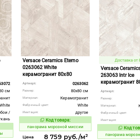
o
Versace Ceramics Eterno
Доставка от 
0263062 White
Versace Ceramics
керамогранит 80x80
263063 Intr Ice
керамогранит 8
63072
0263062
Артикул:
80 см
80x80 см
Размер:
Артикул:
ранит
Керамогранит
Материал:
Размер:
White
White
Фабричный цвет:
Материал:
бои /
другое
Имитация:
Фабричный цвет:
ткань
Код товара:
Имитация:
538677
Код товара:
панорама морозной миссии
Код тов
вара:
538678
ты
панорама мороз
8 759 руб./м²
Цена