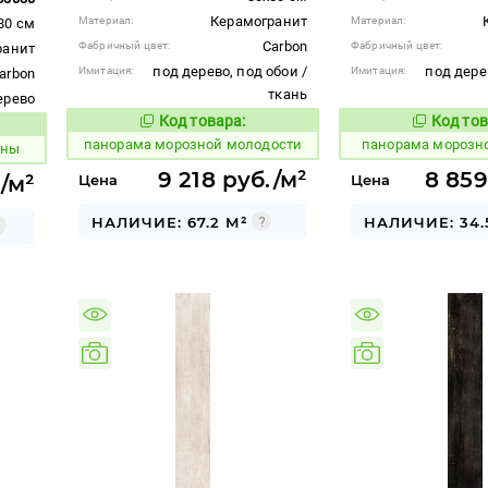
Керамогранит
Материал:
Материал:
80 см
Carbon
Фабричный цвет:
Фабричный цвет:
ранит
под дерево, под обои /
под дере
Имитация:
Имитация:
arbon
ткань
ерево
Код товара:
Код тов
538679
538682
Код товара:
вара:
панорама морозной молодости
панорама морозн
ины
9 218 руб./м²
8 859
/м²
Цена
Цена
НАЛИЧИЕ: 67.2 М²
НАЛИЧИЕ: 34.