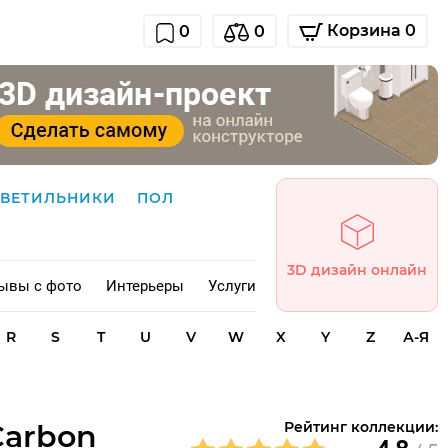
Корзина 0
0
0
СВЕТИЛЬНИКИ
ПОЛ
3D дизайн онлайн
ывы с фото
Интерьеры
Услуги
R
S
T
U
V
W
X
Y
Z
А-Я
Carbon
Рейтинг коллекции: