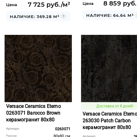
8 859 руб.
7 725 руб./м²
Цена
Цена
НАЛИЧИЕ: 64.64 М²
НАЛИЧИЕ: 369.28 М²
Versace Ceramics Eterno
Доставка от 8 дней!
0263071 Barocco Brown
Versace Ceramics Etern
керамогранит 80x80
263030 Patch Carbon
керамогранит 80x80
0263071
Артикул:
80x80 см
Размер:
2
Артикул: