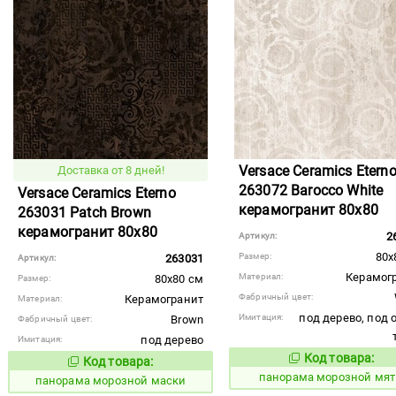
Versace Ceramics Etern
Доставка от 8 дней!
263072 Barocco White
Versace Ceramics Eterno
керамогранит 80x80
263031 Patch Brown
керамогранит 80x80
2
Артикул:
80x
Размер:
263031
Артикул:
Керамог
Материал:
80x80 см
Размер:
Фабричный цвет:
Керамогранит
Материал:
под дерево, под о
Имитация:
Brown
Фабричный цвет:
под дерево
Имитация:
Код товара:
Код товара:
538681
Код то
538672
Код товара:
панорама морозной мя
панорама морозной маски