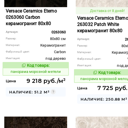
Versace Ceramics Eterno
Доставка от 8 дней!
0263060 Carbon
Versace Ceramics Etern
керамогранит 80x80
263032 Patch White
керамогранит 80x80
0263060
Артикул:
80x80 см
Размер:
2
Артикул:
Керамогранит
Материал:
80x
Размер:
Carbon
Фабричный цвет:
Керамог
Материал:
под дерево
Имитация:
Фабричный цвет:
Код товара:
под д
Имитация:
538675
Код товара:
панорама морозной метели
Код товара:
538673
Код то
панорама морозной мело
9 218 руб./м²
Цена
7 725 руб.
Цена
НАЛИЧИЕ: 51.2 М²
НАЛИЧИЕ: 250.88 М²