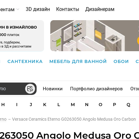
3D дизайн
Контакты
Дизайнерам
иентам
И
САНТЕХНИКА
МЕБЕЛЬ ДЛЯ ВАННОЙ
ОБОИ
Новинки
Портфолио дизайнеров
Отз
H
I
J
K
L
M
N
O
P
Q
erno
–
Versace Ceramics Eterno G0263050 Angolo Medusa Oro Carbon
0263050 Angolo Medusa Oro 