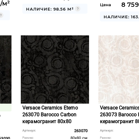
/м²
8 759
Цена
НАЛИЧИЕ: 98.56 М²
НАЛИЧИЕ: 163
Versace Ceramics Eterno
Versace Ceramics
263070 Barocco Carbon
263073 Barocco 
o
керамогранит 80x80
керамогранит 8
263070
Артикул:
Артикул:
80x80 см
Размер:
Размер:
63030