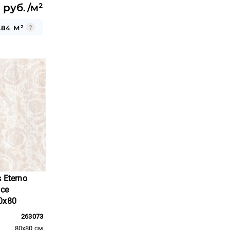
 руб./м²
.84 М²
 Eterno
Ice
0x80
263073
80x80 см