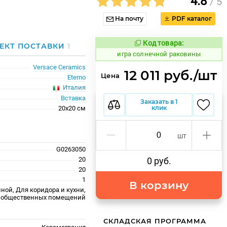
4.8
/ 5
На почту
PDF каталог
Код товара:
558703
ЕКТ ПОСТАВКИ
1
Код товара:
игра солнечной раковины
Versace Ceramics
12 011 руб./шт
Цена
Eterno
Италия
Вставка
Заказать в 1
клик
20x20 см
шт
G0263050
20
0 руб.
20
1
В корзину
ной, Для коридора и кухни,
 общественных помещений
СКЛАДСКАЯ ПРОГРАММА