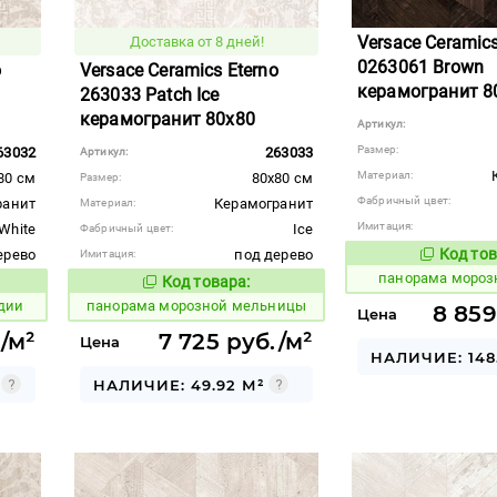
Versace Ceramics
Доставка от 8 дней!
0263061 Brown
o
Versace Ceramics Eterno
керамогранит 8
263033 Patch Ice
керамогранит 80x80
Артикул:
Размер:
63032
263033
Артикул:
Материал:
80 см
80x80 см
Размер:
Фабричный цвет:
ранит
Керамогранит
Материал:
Имитация:
White
Ice
Фабричный цвет:
Код тов
ерево
под дерево
Имитация:
538676
панорама мороз
Код товара:
538674
вара:
Код товара:
дии
панорама морозной мельницы
8 859
Цена
/м²
7 725 руб./м²
Цена
НАЛИЧИЕ: 148
НАЛИЧИЕ: 49.92 М²