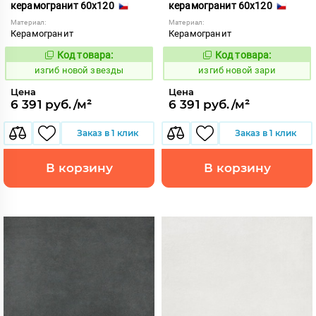
керамогранит 60x120
керамогранит 60x120
Материал:
Материал:
Керамогранит
Керамогранит
Код товара:
Код товара:
570654
570653
Код:
Код:
изгиб новой звезды
изгиб новой зари
Цена
Цена
6 391 руб./м²
6 391 руб./м²
Заказ в 1 клик
Заказ в 1 клик
В корзину
В корзину