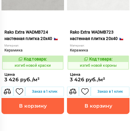
Rako Extra WADMB724
Rako Extra WADMB723
настенная плитка 20x40
настенная плитка 20x40
Материал:
Материал:
Керамика
Керамика
Код товара:
Код товара:
570664
570663
Код:
Код:
изгиб новой краски
изгиб новой короны
Цена
Цена
3 426 руб./м²
3 426 руб./м²
Заказ в 1 клик
Заказ в 1 клик
В корзину
В корзину