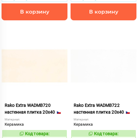
В корзину
В корзину
Rako Extra WADMB720
Rako Extra WADMB722
настенная плитка 20x40
настенная плитка 20x40
Материал:
Материал:
Керамика
Керамика
Код товара:
Код товара:
570660
570662
Код:
Код: