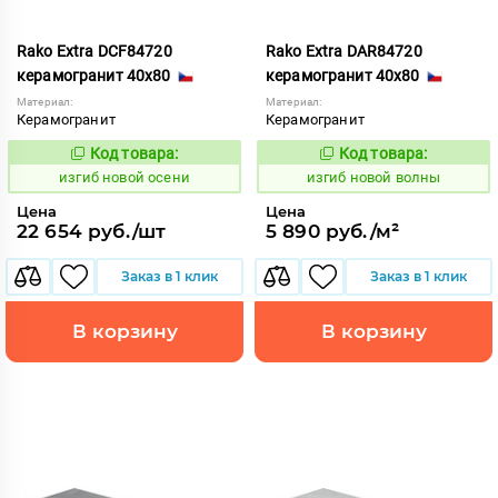
Rako Extra DCF84720
Rako Extra DAR84720
керамогранит 40x80
керамогранит 40x80
Материал:
Материал:
Керамогранит
Керамогранит
Код товара:
Код товара:
570690
570637
Код:
Код:
изгиб новой осени
изгиб новой волны
Цена
Цена
22 654 руб./шт
5 890 руб./м²
Заказ в 1 клик
Заказ в 1 клик
В корзину
В корзину