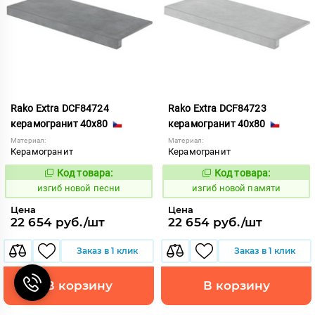
Rako Extra DCF84724
Rako Extra DCF84723
керамогранит 40x80
керамогранит 40x80
Материал:
Материал:
Керамогранит
Керамогранит
Код товара:
Код товара:
570694
570693
Код:
Код:
изгиб новой песни
изгиб новой памяти
Цена
Цена
22 654 руб./шт
22 654 руб./шт
Заказ в 1 клик
Заказ в 1 клик
В корзину
В корзину