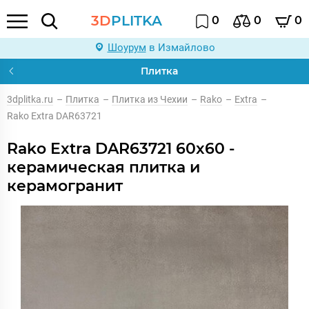
3D
PLITKA
0
0
0
Шоурум
в Измайлово
Плитка
3dplitka.ru
–
Плитка
–
Плитка из Чехии
–
Rako
–
Extra
–
Rako Extra DAR63721
Rako Extra DAR63721 60x60 -
керамическая плитка и
керамогранит