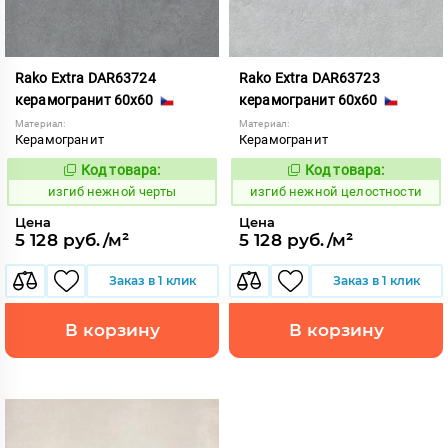
Rako Extra DAR63724
Rako Extra DAR63723
керамогранит 60x60
керамогранит 60x60
Материал:
Материал:
Керамогранит
Керамогранит
Код товара:
Код товара:
570620
570618
Код:
Код:
изгиб нежной черты
изгиб нежной целостности
Цена
Цена
5 128 руб./м²
5 128 руб./м²
Заказ в 1 клик
Заказ в 1 клик
В корзину
В корзину