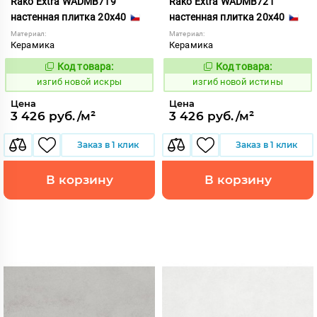
Rako Extra WADMB719
Rako Extra WADMB721
настенная плитка 20x40
настенная плитка 20x40
Материал:
Материал:
Керамика
Керамика
Код товара:
Код товара:
570659
570661
Код:
Код:
изгиб новой искры
изгиб новой истины
Цена
Цена
3 426 руб./м²
3 426 руб./м²
Заказ в 1 клик
Заказ в 1 клик
В корзину
В корзину