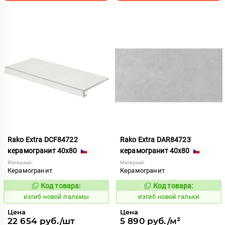
Rako Extra DCF84722
Rako Extra DAR84723
керамогранит 40x80
керамогранит 40x80
Материал:
Материал:
Керамогранит
Керамогранит
Код товара:
Код товара:
570692
570640
Код:
Код:
изгиб новой пальмы
изгиб новой гальки
Цена
Цена
22 654 руб./шт
5 890 руб./м²