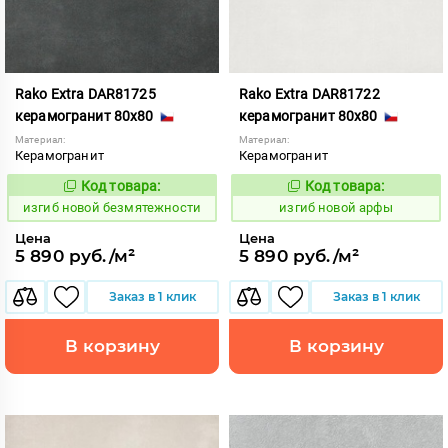
Rako Extra DAR81725
Rako Extra DAR81722
керамогранит 80x80
керамогранит 80x80
Материал:
Материал:
Керамогранит
Керамогранит
Код товара:
Код товара:
570629
570626
Код:
Код:
изгиб новой безмятежности
изгиб новой арфы
Цена
Цена
5 890 руб./м²
5 890 руб./м²
Заказ в 1 клик
Заказ в 1 клик
В корзину
В корзину