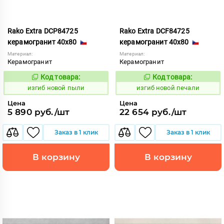
Rako Extra DCP84725
Rako Extra DCF84725
керамогранит 40x80
керамогранит 40x80
Материал:
Материал:
Керамогранит
Керамогранит
Код товара:
Код товара:
570701
570695
Код:
Код:
изгиб новой пыли
изгиб новой печали
Цена
Цена
5 890 руб./шт
22 654 руб./шт
Заказ в 1 клик
Заказ в 1 клик
В корзину
В корзину