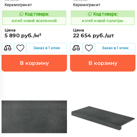
Керамогранит
Керамогранит
Код товара:
Код товара:
570638
570691
Код:
Код:
изгиб новой вселенной
изгиб новой палитры
Цена
Цена
5 890 руб./м²
22 654 руб./шт
Заказ в 1 клик
Заказ в 1 клик
В корзину
В корзину