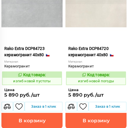
Rako Extra DCP84723
Rako Extra DCP84720
керамогранит 40x80
керамогранит 40x80
Материал:
Материал:
Керамогранит
Керамогранит
Код товара:
Код товара:
570699
570696
Код:
Код:
изгиб новой пустоты
изгиб новой погоды
Цена
Цена
5 890 руб./шт
5 890 руб./шт
Заказ в 1 клик
Заказ в 1 клик
В корзину
В корзину