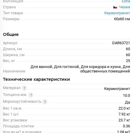
Коллекция
Extra
Чехия
Страна
Тип товара
Керамогранит
Размеры
60x60 см
Общие
Артикул
DAR63721
Длина, см
60
Ширина, см
60
Вес, кг
25
Для ванной, Для гостиной, Для коридора и кухни, Для
Назначение
общественных помещений
Технические характеристики
Материал
Керамогранит
Толщина мм.
10.0
Морозоустойчивость
Да
Вес 1 кв.м.
22.0 кг
Вес 1 шт.
7.92 кг
Вес упаковки
23.7 кг
Площадь плитки
0.36
Кол-во м2 в упаковке
1.08 м2