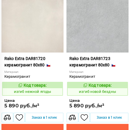
Rako Extra DAR81720
Rako Extra DAR81723
керамогранит 80x80
керамогранит 80x80
Материал:
Материал:
Керамогранит
Керамогранит
Код товара:
Код товара:
570624
570627
Код:
Код:
изгиб нежной ягоды
изгиб новой бездны
Цена
Цена
5 890 руб./м²
5 890 руб./м²
Заказ в 1 клик
Заказ в 1 клик