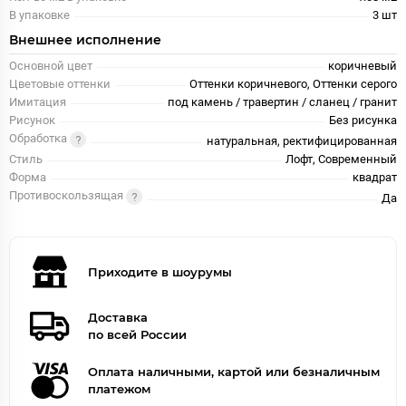
В упаковке
3 шт
Внешнее исполнение
Основной цвет
коричневый
Цветовые оттенки
Оттенки коричневого, Оттенки серого
Имитация
под камень / травертин / сланец / гранит
Рисунок
Без рисунка
Обработка
натуральная, ректифицированная
Стиль
Лофт, Современный
Форма
квадрат
Противоскользящая
Да
Приходите в шоурумы
Доставка
по всей России
Оплата наличными, картой или безналичным
платежом