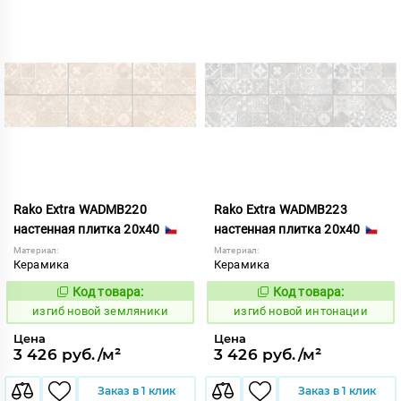
Rako Extra WADMB220
Rako Extra WADMB223
настенная плитка 20x40
настенная плитка 20x40
Материал:
Материал:
Керамика
Керамика
Код товара:
Код товара:
570656
570658
Код:
Код:
изгиб новой земляники
изгиб новой интонации
Цена
Цена
3 426 руб./м²
3 426 руб./м²
Заказ в 1 клик
Заказ в 1 клик