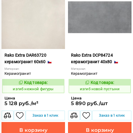
Rako Extra DAR63720
Rako Extra DCP84724
керамогранит 60x60
керамогранит 40x80
Материал:
Материал:
Керамогранит
Керамогранит
Код товара:
Код товара:
570615
570700
Код:
Код:
изгиб нежной фигуры
изгиб новой пустыни
Цена
Цена
5 128 руб./м²
5 890 руб./шт
Заказ в 1 клик
Заказ в 1 клик
В корзину
В корзину