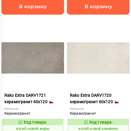
В корзину
В корзину
Rako Extra DARV1721
Rako Extra DARV1720
керамогранит 60x120
керамогранит 60x120
Материал:
Материал:
Керамогранит
Керамогранит
Код товара:
Код товара:
570650
570649
Код:
Код:
изгиб новой жары
изгиб новой ежевики