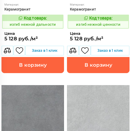
Материал:
Материал:
Керамогранит
Керамогранит
Код товара:
Код товара:
570621
570617
Код:
Код:
изгиб нежной дальности
изгиб нежной ценности
Цена
Цена
5 128 руб./м²
5 128 руб./м²
Заказ в 1 клик
Заказ в 1 клик
В корзину
В корзину