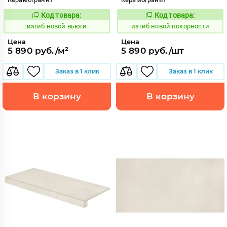
Код товара:
Код товара:
570639
570697
Код:
Код:
изгиб новой вьюги
изгиб новой покорности
Цена
Цена
5 890 руб./м²
5 890 руб./шт
Заказ в 1 клик
Заказ в 1 клик
В корзину
В корзину