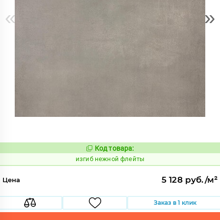
«
»
Код товара:
570616
Код:
изгиб нежной флейты
5 128 руб./м²
Цена
Заказ в 1 клик