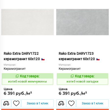
Rako Extra DARV1722
Rako Extra DARV1723
керамогранит 60x120
керамогранит 60x120
Материал:
Материал:
Керамогранит
Керамогранит
Код товара:
Код товара:
570651
570652
Код:
Код:
изгиб новой жемчужины
изгиб новой загадки
Цена
Цена
6 391 руб./м²
6 391 руб./м²
Заказ в 1 клик
Заказ в 1 клик