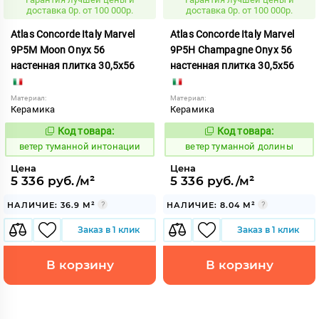
доставка 0р. от 100 000р.
доставка 0р. от 100 000р.
Atlas Concorde Italy Marvel
Atlas Concorde Italy Marvel
9P5M Moon Onyx 56
9P5H Champagne Onyx 56
настенная плитка 30,5x56
настенная плитка 30,5x56
Материал:
Материал:
Керамика
Керамика
Код товара:
Код товара:
122533
122521
Код:
Код:
ветер туманной интонации
ветер туманной долины
Цена
Цена
5 336 руб./м²
5 336 руб./м²
НАЛИЧИЕ: 36.9 М²
НАЛИЧИЕ: 8.04 М²
Заказ в 1 клик
Заказ в 1 клик
В корзину
В корзину