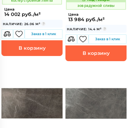
костер стройной ленты
509511
Код:
зов радужной сливы
Цена
14 002 руб./м²
Цена
13 984 руб./м²
НАЛИЧИЕ: 26.06 М²
НАЛИЧИЕ: 14.4 М²
Заказ в 1 клик
Заказ в 1 клик
В корзину
В корзину