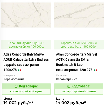
Гарантия лучшей цены и
Гарантия лучшей цены и
доставка 0р. от 100 000р.
доставка 0р. от 100 000р.
Atlas Concorde Italy Marvel
Atlas Concorde Italy Marvel
AOUB Calacatta Extra Endless
AOTK Calacatta Extra
Lappato керамогранит
Bookmatch B Lap
120x278
керамогранит 120x278
Материал:
Материал:
Керамогранит
Керамогранит
Код товара:
Код товара:
808045
808044
Код:
Код:
костер стройной луны
костер стройной линии
Цена
Цена
14 002 руб./м²
14 002 руб./м²