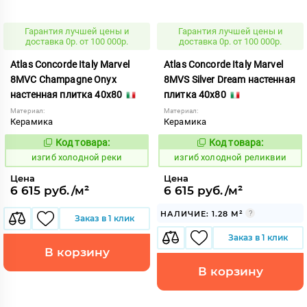
Гарантия лучшей цены и
Гарантия лучшей цены и
доставка 0р. от 100 000р.
доставка 0р. от 100 000р.
Atlas Concorde Italy Marvel
Atlas Concorde Italy Marvel
8MVC Champagne Onyx
8MVS Silver Dream настенная
настенная плитка 40x80
плитка 40x80
Материал:
Материал:
Керамика
Керамика
Код товара:
Код товара:
576704
576705
Код:
Код:
изгиб холодной реки
изгиб холодной реликвии
Цена
Цена
6 615 руб./м²
6 615 руб./м²
НАЛИЧИЕ: 1.28 М²
Заказ в 1 клик
Заказ в 1 клик
В корзину
В корзину