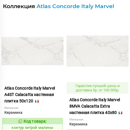
Коллекция
Atlas Concorde Italy Marvel
Гарантия лучшей цены и
Atlas Concorde Italy Marvel
доставка 0р. от 100 000р.
A4ST Calacatta настенная
Atlas Concorde Italy Marvel
плитка 50x120
8MVA Calacatta Extra
Материал:
Керамика
настенная плитка 40x80
Материал:
Код товара:
764046
Код:
Керамика
контур хитрой малины