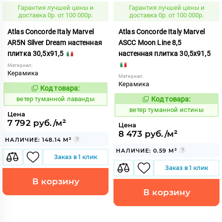
Гарантия лучшей цены и
Гарантия лучшей цены и
доставка 0р. от 100 000р.
доставка 0р. от 100 000р.
Atlas Concorde Italy Marvel
Atlas Concorde Italy Marvel
AR5N Silver Dream настенная
ASCC Moon Line 8,5
плитка 30,5x91,5
настенная плитка 30,5x91,5
Материал:
Керамика
Материал:
Керамика
Код товара:
122541
Код:
ветер туманной лаванды
Код товара:
122536
Код:
ветер туманной истины
Цена
7 792 руб./м²
Цена
8 473 руб./м²
НАЛИЧИЕ: 148.14 М²
НАЛИЧИЕ: 0.59 М²
Заказ в 1 клик
Заказ в 1 клик
В корзину
В корзину