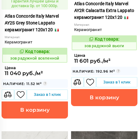
Гарантия лучшей цены и
Atlas Concorde Italy Marvel
доставка 0р. от 100 000р.
AY2R Calacatta Extra Lappato
Atlas Concorde Italy Marvel
керамогранит 120x120
AY2S Grey Stone Lappato
Материал:
керамогранит 120x120
Керамогранит
Материал:
Код товара:
509514
Код:
Керамогранит
зов радужной вьюги
Код товара:
509513
Код:
Цена
зов радужной вселенной
11 601 руб./м²
Цена
НАЛИЧИЕ: 192.96 М²
11 040 руб./м²
Заказ в 1 клик
НАЛИЧИЕ: 11.52 М²
Заказ в 1 клик
В корзину
В корзину