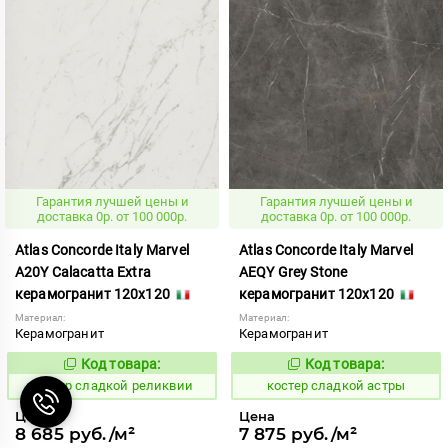
Гарантия лучшей цены и
Гарантия лучшей цены и
доставка 0р. от 100 000р.
доставка 0р. от 100 000р.
Atlas Concorde Italy Marvel
Atlas Concorde Italy Marvel
A20Y Calacatta Extra
AEQY Grey Stone
керамогранит 120x120
керамогранит 120x120
Материал:
Материал:
Керамогранит
Керамогранит
Код товара:
Код товара:
808330
808331
Код:
Код:
костер сладкой реликвии
костер сладкой астры
Цена
Цена
8 685 руб./м²
7 875 руб./м²