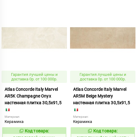
Гарантия лучшей цены и
Гарантия лучшей цены и
доставка 0р. от 100 000р.
доставка 0р. от 100 000р.
Atlas Concorde Italy Marvel
Atlas Concorde Italy Marvel
AR5K Champagne Onyx
AR5M Beige Mystery
настенная плитка 30,5x91,5
настенная плитка 30,5x91,5
Материал:
Материал:
Керамика
Керамика
Код товара:
Код товара:
121994
122495
Код:
Код: