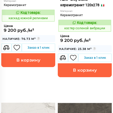
Материал:
Керамогранит
керамогранит 120x278
Материал:
Код товара:
640205
Код:
Керамогранит
каскад южной реликвии
Код товара:
808510
Код:
Цена
костер соленой вибрации
9 200 руб./м²
Цена
НАЛИЧИЕ: 76.73 М²
9 200 руб./м²
Заказ в 1 клик
НАЛИЧИЕ: 23.38 М²
Заказ в 1 клик
В корзину
В корзину