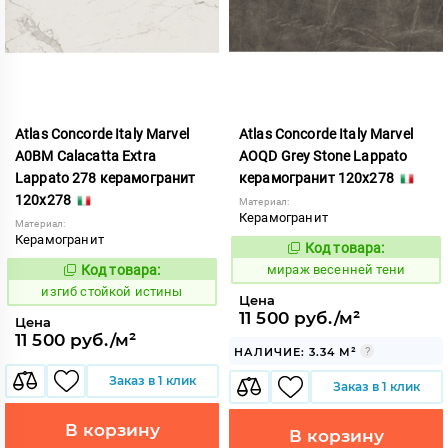
Atlas Concorde Italy Marvel
Atlas Concorde Italy Marvel
A0BM Calacatta Extra
AOQD Grey Stone Lappato
Lappato 278 керамогранит
керамогранит 120x278
120x278
Материал:
Керамогранит
Материал:
Керамогранит
Код товара:
985728
Код:
Код товара:
мираж весенней тени
574786
Код:
изгиб стойкой истины
Цена
11 500 руб./м²
Цена
11 500 руб./м²
НАЛИЧИЕ: 3.34 М²
Заказ в 1 клик
Заказ в 1 клик
В корзину
В корзину