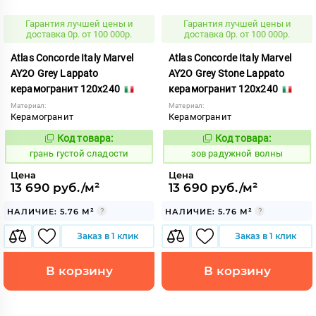
Гарантия лучшей цены и
Гарантия лучшей цены и
доставка 0р. от 100 000р.
доставка 0р. от 100 000р.
Atlas Concorde Italy Marvel
Atlas Concorde Italy Marvel
AY2O Grey Lappato
AY2O Grey Stone Lappato
керамогранит 120x240
керамогранит 120x240
Материал:
Материал:
Керамогранит
Керамогранит
Код товара:
Код товара:
315470
509512
Код:
Код:
грань густой сладости
зов радужной волны
Цена
Цена
13 690 руб./м²
13 690 руб./м²
НАЛИЧИЕ: 5.76 М²
НАЛИЧИЕ: 5.76 М²
Заказ в 1 клик
Заказ в 1 клик
В корзину
В корзину