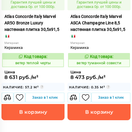
Гарантия лучшей цены и
Гарантия лучшей цены и
доставка 0р. от 100 000р.
доставка 0р. от 100 000р.
Atlas Concorde Italy Marvel
Atlas Concorde Italy Marvel
AR5O Bronze Luxury
ASCA Champagne Line 8,5
настенная плитка 30,5x91,5
настенная плитка 30,5x91,5
Материал:
Материал:
Керамика
Керамика
Код товара:
Код товара:
121995
122523
Код:
Код:
ветер теплой черты
ветер туманной совести
Цена
Цена
8 631 руб./м²
8 473 руб./м²
НАЛИЧИЕ: 57.2 М²
НАЛИЧИЕ: 0.35 М²
Заказ в 1 клик
Заказ в 1 клик
В корзину
В корзину