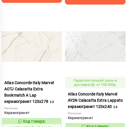
Гарантия лучшей цены и
Atlas Concorde Italy Marvel
доставка 0р. от 100 000р.
AOTJ Calacatta Extra
Atlas Concorde Italy Marvel
Bookmatch A Lap
AY2N Calacatta Extra Lappato
керамогранит 120x278
керамогранит 120x240
Материал:
Керамогранит
Материал:
Керамогранит
Код товара:
808043
Код:
Код товара: