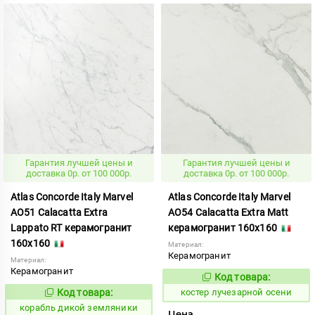
Гарантия лучшей цены и
Гарантия лучшей цены и
доставка 0р. от 100 000р.
доставка 0р. от 100 000р.
Atlas Concorde Italy Marvel
Atlas Concorde Italy Marvel
AO51 Calacatta Extra
AO54 Calacatta Extra Matt
Lappato RT керамогранит
керамогранит 160x160
160x160
Материал:
Керамогранит
Материал:
Керамогранит
Код товара:
807815
Код:
Код товара:
костер лучезарной осени
768781
Код:
корабль дикой земляники
Цена