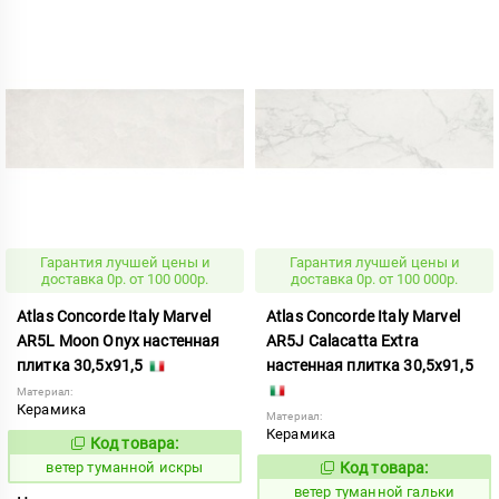
Гарантия лучшей цены и
Гарантия лучшей цены и
доставка 0р. от 100 000р.
доставка 0р. от 100 000р.
Atlas Concorde Italy Marvel
Atlas Concorde Italy Marvel
AR5L Moon Onyx настенная
AR5J Calacatta Extra
плитка 30,5x91,5
настенная плитка 30,5x91,5
Материал:
Керамика
Материал:
Керамика
Код товара:
122534
Код:
ветер туманной искры
Код товара:
122515
Код:
ветер туманной гальки