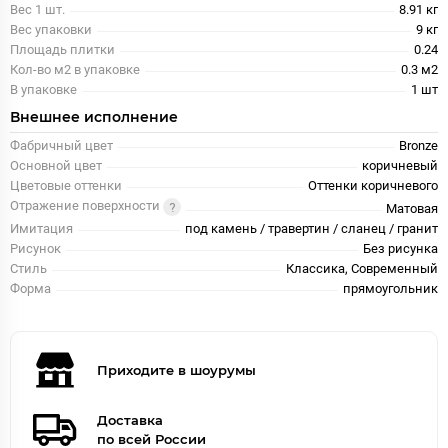
Вес 1 шт.
8.91 кг
Вес упаковки
9 кг
Площадь плитки
0.24
Кол-во м2 в упаковке
0.3 м2
В упаковке
1 шт
Внешнее исполнение
Фабричный цвет
Bronze
Основной цвет
коричневый
Цветовые оттенки
Оттенки коричневого
Отражение поверхности
Матовая
Имитация
под камень / травертин / сланец / гранит
Рисунок
Без рисунка
Стиль
Классика, Современный
Форма
прямоугольник
Приходите в шоурумы
Доставка
по всей России