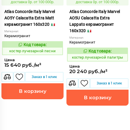
доставка 0р. от 100 000р.
доставка 0р. от 100 000р.
Atlas Concorde Italy Marvel
Atlas Concorde Italy Marvel
AO5Y Calacatta Extra Matt
AO5U Calacatta Extra
керамогранит 160x320
Lappato керамогранит
160x320
Материал:
Керамогранит
Материал:
Керамогранит
Код товара:
807819
Код:
костер лучезарной песни
Код товара:
807816
Код:
костер лучезарной палитры
Цена
15 640 руб./м²
Цена
20 240 руб./м²
Заказ в 1 клик
Заказ в 1 клик
В корзину
В корзину