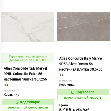
Гарантия лучшей цены и
Atlas Concorde Italy Marvel
доставка 0р. от 100 000р.
9P5S Silver Dream 56
Atlas Concorde Italy Marvel
настенная плитка 30,5x56
9P5L Calacatta Extra 56
настенная плитка 30,5x56
Материал:
Керамика
Материал:
Код товара:
122540
Код:
Керамика
ветер туманной красоты
Код товара:
121993
Код:
Цена
ветер теплой целостности
5 465 руб./м²