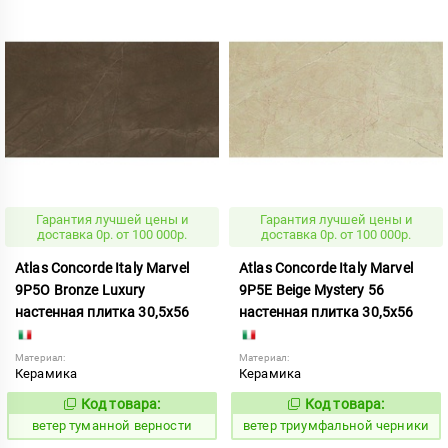
Гарантия лучшей цены и
Гарантия лучшей цены и
доставка 0р. от 100 000р.
доставка 0р. от 100 000р.
Atlas Concorde Italy Marvel
Atlas Concorde Italy Marvel
9P5O Bronze Luxury
9P5E Beige Mystery 56
настенная плитка 30,5x56
настенная плитка 30,5x56
Материал:
Материал:
Керамика
Керамика
Код товара:
Код товара:
122506
122494
Код:
Код:
ветер туманной верности
ветер триумфальной черники