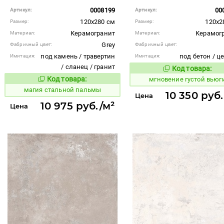
0008199
00
Артикул:
Артикул:
120x280 см
120x2
Размер:
Размер:
Керамогранит
Керамог
Материал:
Материал:
Grey
Фабричный цвет:
Фабричный цвет:
под камень / травертин
под бетон / ц
Имитация:
Имитация:
/ сланец / гранит
Код товара:
940389
Код то
Код товара:
мгновение густой вьюг
918317
Код товара:
магия стальной пальмы
10 350 руб
Цена
10 975 руб./м²
Цена