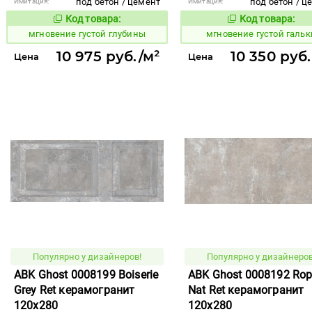
под бетон / цемент
под бетон / ц
Имитация:
Имитация:
Код товара:
Код товара:
940392
940390
Код товара:
Код то
мгновение густой глубины
мгновение густой гальк
10 975 руб./м²
10 350 руб
Цена
Цена
Популярно у дизайнеров!
Популярно у дизайнеров
ABK Ghost 0008199 Boiserie
ABK Ghost 0008192 Ro
Grey Ret керамогранит
Nat Ret керамогранит
120x280
120x280