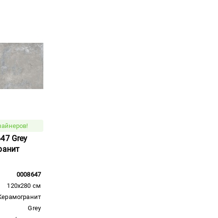
зайнеров!
47 Grey
ранит
0008647
120x280 см
Керамогранит
Grey