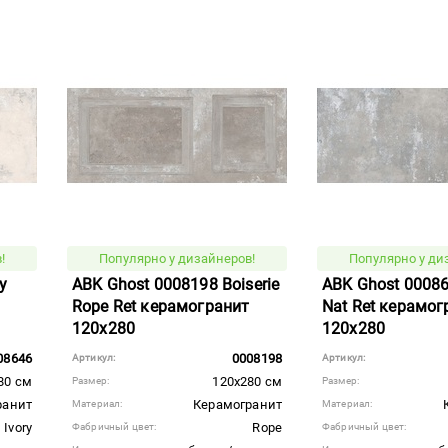
!
Популярно у дизайнеров!
Популярно у ди
y
ABK Ghost 0008198 Boiserie
ABK Ghost 00086
Rope Ret керамогранит
Nat Ret керамог
120x280
120x280
08646
0008198
Артикул:
Артикул:
80 см
120x280 см
Размер:
Размер:
ранит
Керамогранит
Материал:
Материал:
Ivory
Rope
Фабричный цвет:
Фабричный цвет: