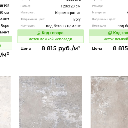
08192
120x120 см
Размер:
Размер:
80 см
Керамогранит
Материал:
Материал:
ранит
Ivory
Фабричный цвет:
Фабричный цвет:
Rope
под бетон / цемент
под б
Имитация:
Имитация:
емент
Код товара:
Код тов
584160
584162
Код товара:
исток ломкой исповеди
исток ломко
вара:
и
8 815 руб./м²
8 815
Цена
Цена
./м²