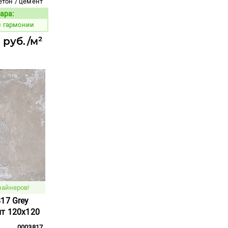
етон / цемент
ара:
Код товара:
й гармонии
 руб./м²
зайнеров!
17 Grey
ит 120x120
0003817