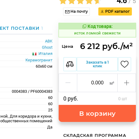
4.6
/ 5
На почту
PDF каталог
Код товара:
584208
ЕКТ ПОСТАВКИ
1
Код товара:
исток ломкой свежести
ABK
6 212 руб./м²
Цена
Ghost
Италия
Керамогранит
Заказать в 1
клик
60x60 см
м²
0004383 / PF60004383
60
0 руб.
0 шт
60
25
В корзину
ной, Для коридора и кухни,
 общественных помещений
Да
СКЛАДСКАЯ ПРОГРАММА