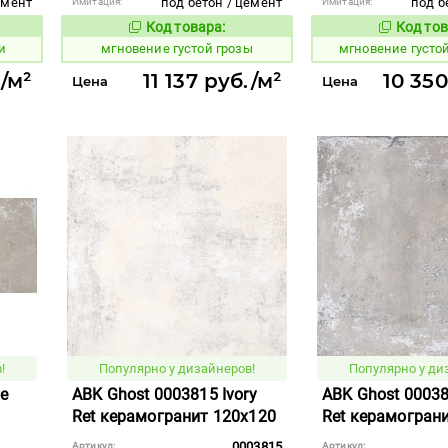
емент
под бетон / цемент
под б
Имитация:
Имитация:
Код товара:
Код тов
940394
940391
вара:
Код товара:
и
мгновение густой грозы
мгновение густо
./м²
11 137 руб./м²
10 350
Цена
Цена
!
Популярно у дизайнеров!
Популярно у ди
pe
ABK Ghost 0003815 Ivory
ABK Ghost 00038
Ret керамогранит 120x120
Ret керамогран
0003815
Артикул:
Артикул: