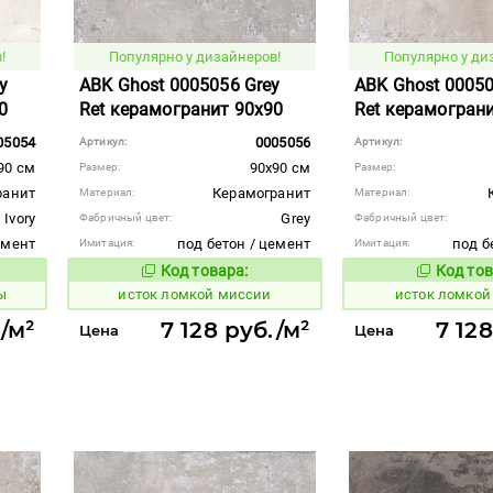
!
Популярно у дизайнеров!
Популярно у ди
y
ABK Ghost 0005056 Grey
ABK Ghost 0005
0
Ret керамогранит 90x90
Ret керамогран
05054
0005056
Артикул:
Артикул:
90 см
90x90 см
Размер:
Размер:
ранит
Керамогранит
Материал:
Материал:
Ivory
Grey
Фабричный цвет:
Фабричный цвет:
емент
под бетон / цемент
под б
Имитация:
Имитация:
Код товара:
Код тов
584177
584175
вара:
Код товара:
ы
исток ломкой миссии
исток ломкой
./м²
7 128 руб./м²
7 12
Цена
Цена