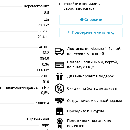
Узнайте о наличии и
Керамогранит
свойствах товара
8.5
Да
Спросить
20.0 кг
7.2 кг
Подберите мне плитку
21.6 кг
40 шт
Доставка по Москве 1-5 дней,
43.2
по России 5-10 дней
884.0
Оплата наличными, картой,
0.36
по счету с НДС
1.08 м2
3 шт
Дизайн-проект в подарок
R10
a – влагопоглощение – Eb ≤
Скидки на большие заказы
0,5%
Сотрудничаем с дизайнерами
Класс 4
Приходите в шоурум
выраженная
Положительные отзывы
Rope
клиентов