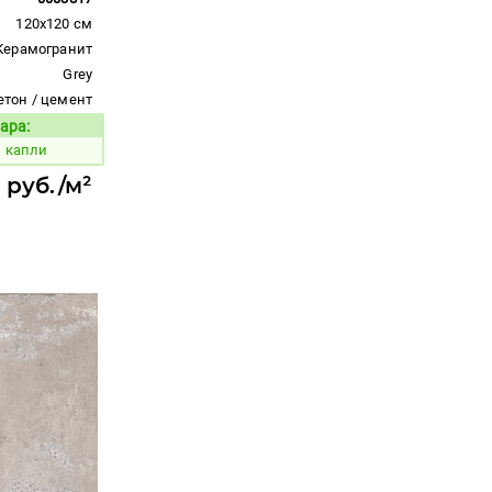
120x120 см
Керамогранит
Grey
етон / цемент
ара:
Код товара:
й капли
 руб./м²