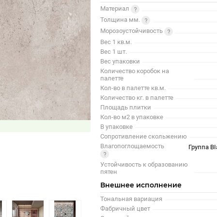
Материал
Толщина мм.
Морозоустойчивость
Вес 1 кв.м.
Вес 1 шт.
Вес упаковки
Количество коробок на
палетте
Кол-во в палетте кв.м.
Количество кг. в палетте
Площадь плитки
Кол-во м2 в упаковке
В упаковке
Сопротивление скольжению
Влагопоглощаемость
Группа BI
Устойчивость к образованию
пятен
Внешнее исполнение
Тональная вариация
Фабричный цвет