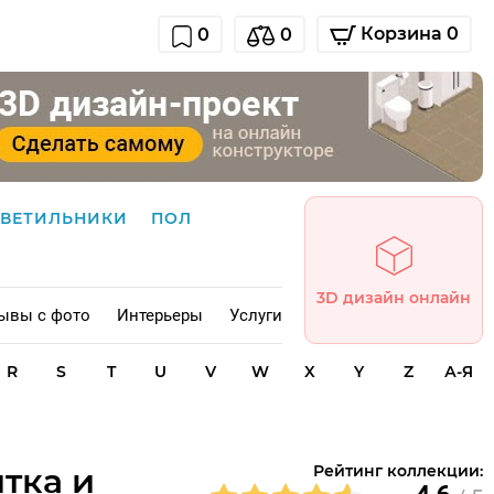
Корзина 0
0
0
СВЕТИЛЬНИКИ
ПОЛ
3D дизайн онлайн
ывы с фото
Интерьеры
Услуги
R
S
T
U
V
W
X
Y
Z
А-Я
тка и
Рейтинг коллекции: