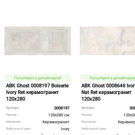
Популярно у дизайнеров!
Популярно у дизайнеров
ABK Ghost 0008197 Boiserie
ABK Ghost 0008646 Ivor
Ivory Ret керамогранит
Nat Ret керамогранит
120x280
120x280
0008197
00
Артикул:
Артикул:
120x280 см
120x2
Размер:
Размер:
Керамогранит
Керамог
Материал:
Материал:
Ivory
Фабричный цвет:
Фабричный цвет: