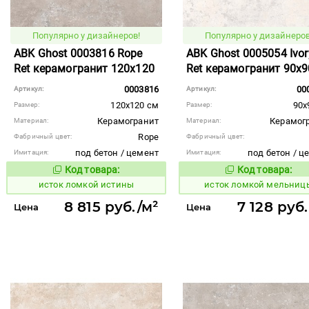
Популярно у дизайнеров!
Популярно у дизайнеров
ABK Ghost 0003816 Rope
ABK Ghost 0005054 Ivor
Ret керамогранит 120x120
Ret керамогранит 90x9
0003816
00
Артикул:
Артикул:
120x120 см
90x
Размер:
Размер:
Керамогранит
Керамог
Материал:
Материал:
Rope
Фабричный цвет:
Фабричный цвет:
под бетон / цемент
под бетон / ц
Имитация:
Имитация:
Код товара:
Код товара:
584161
584174
Код товара:
Код то
исток ломкой истины
исток ломкой мельниц
8 815 руб./м²
7 128 руб
Цена
Цена