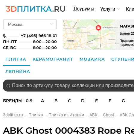
3D
ПЛИТКА
.RU
Шоурумы
Услуги
Кл
+7 (495) 966-18-01
ПН-ПТ
8:00—20:00
СБ-ВС
8:00—20:00
ПЛИТКА
КЕРАМОГРАНИТ
МОЗАИКА
СТУПЕН
ЛЕПНИНА
БРЕНДЫ
0-9
A
B
C
D
E
F
G
3dplitka.ru
–
Плитка
–
Плитка из Италии
–
ABK
–
Ghost
–
ABK Gh
ABK Ghost 0004383 Rope Re