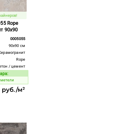
зайнеров!
055 Rope
ит 90x90
0005055
90x90 см
Керамогранит
Rope
етон / цемент
ара:
Код товара:
 метели
8 руб./м²