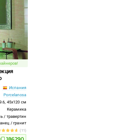
зайнеров!
екция
o
Испания
Porcelanosa
9.6, 45x120 см
Керамика
ь / травертин
ланец / гранит
(11)
186290