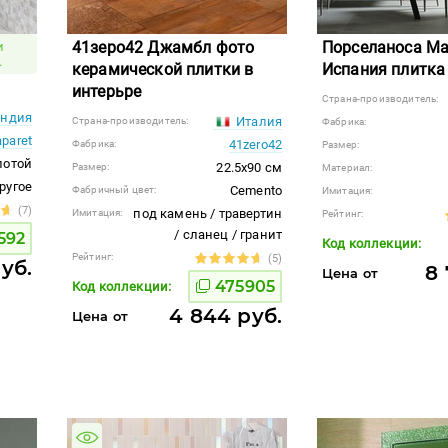
41зеро42 Джамбл фото
Порселаноса Ма
и
.
керамической плитки в
Испания плитка
интерьре
Страна-производитель:
ндия
Италия
Страна-производитель:
Фабрика:
aparet
41zero42
Фабрика:
Размер:
лотой
22.5x90 см
Размер:
Материал:
ругое
Cemento
Фабричный цвет:
Имитация:
(7)
под камень / травертин
Имитация:
Рейтинг:
/ сланец / гранит
592
Код коллекции:
Рейтинг:
(5)
уб.
8 
Цена от
475905
Код коллекции:
4 844 руб.
Цена от