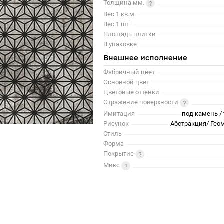
Толщина мм.
Вес 1 кв.м.
Вес 1 шт.
Площадь плитки
В упаковке
Внешнее исполнение
Фабричный цвет
Основной цвет
Цветовые оттенки
Отражение поверхности
Имитация
под камень / 
Рисунок
Абстракция/ Гео
Стиль
Форма
Покрытие
Микс