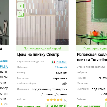
на
Популярно у дизайнеров!
Популярно у ди
Цена на плитку Спектр
Испанская колл
плитки Travertin
алия
Италия
Страна-производитель:
 PI.SA
41zero42
Страна-производитель:
Фабрика:
80x80,
5x25 см
Фабрика:
Размер:
80 см
59.6x5
Керамика
Размер:
Материал:
ранит
Milk
Материал:
Фабричный цвет:
Honey
под камен
под камень / травертин
Имитация:
Имитация:
ертин
/ с
/ сланец / гранит
гранит
Рейтинг:
Рейтинг:
(7)
(9)
684305
Код коллекции:
Код коллекции: