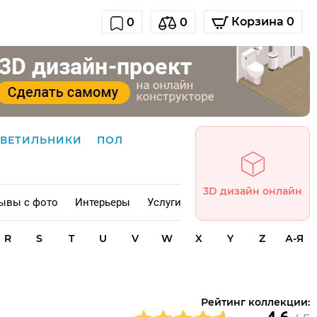
Корзина 0
0
0
СВЕТИЛЬНИКИ
ПОЛ
3D дизайн онлайн
ывы с фото
Интерьеры
Услуги
R
S
T
U
V
W
X
Y
Z
А-Я
Рейтинг коллекции: