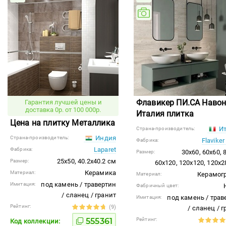
Флавикер ПИ.СА Наво
Гарантия лучшей цены и
доставка 0р. от 100 000р.
Италия плитка
Цена на плитку Металлика
Ит
Страна-производитель:
Индия
Страна-производитель:
Flaviker
Фабрика:
Laparet
Фабрика:
30x60, 60x60, 
Размер:
25x50, 40.2x40.2 см
Размер:
60x120, 120x120, 120x2
Керамика
Материал:
Керамог
Материал:
под камень / травертин
Имитация:
Фабричный цвет:
/ сланец / гранит
под камень / трав
Имитация:
Рейтинг:
(9)
/ сланец / 
555361
Рейтинг:
Код коллекции: