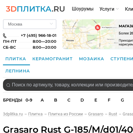
3D
ПЛИТКА
.RU
Шоурумы
Услуги
Кл
+7 (495) 966-18-01
ПН-ПТ
8:00—20:00
СБ-ВС
8:00—20:00
ПЛИТКА
КЕРАМОГРАНИТ
МОЗАИКА
СТУПЕН
ЛЕПНИНА
БРЕНДЫ
0-9
A
B
C
D
E
F
G
3dplitka.ru
–
Плитка
–
Плитка из России
–
Grasaro
–
Rust
–
Gras
Grasaro Rust G-185/M/d01/