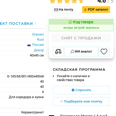
4.6
/ 5
На почту
PDF каталог
Код товара:
607796
ЕКТ ПОСТАВКИ
1
Код товара:
искра хитрой малины
Grasaro
СНЯТ С ПРОДАЖИ
Rust
Россия
Декор
ИИ аналог
40x40 см
СКЛАДСКАЯ ПРОГРАММА
Узнайте о наличии и
G-185/M/d01/400x400x8
свойствах товара
40
40
Спросить
4
Для коридора и кухни
Подберите мне плитку
Керамогранит
Доставка по Москве 1-5 дней,