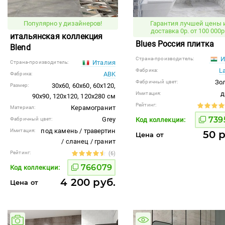
Популярно у дизайнеров!
Гарантия лучшей цены 
доставка 0р. от 100 000р
итальянская коллекция
Blues Россия плитка
Blend
И
Страна-производитель:
Италия
Страна-производитель:
L
Фабрика:
ABK
Фабрика:
Зо
Фабричный цвет:
30x60, 60x60, 60x120,
Размер:
д
Имитация:
90x90, 120x120, 120x280 см
Рейтинг:
Керамогранит
Материал:
739
Grey
Фабричный цвет:
Код коллекции:
под камень / травертин
Имитация:
50 р
Цена от
/ сланец / гранит
Рейтинг:
(6)
766079
Код коллекции:
4 200 руб.
Цена от