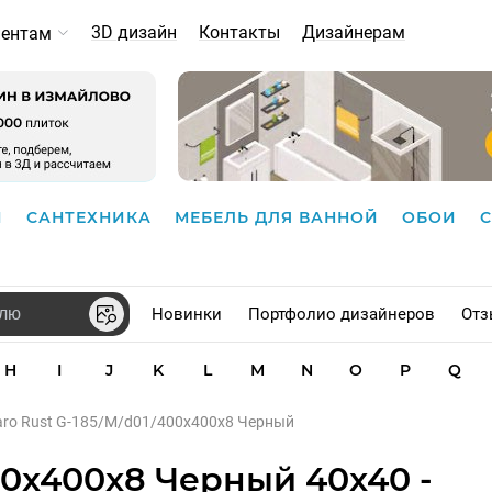
3D дизайн
Контакты
Дизайнерам
иентам
И
САНТЕХНИКА
МЕБЕЛЬ ДЛЯ ВАННОЙ
ОБОИ
Новинки
Портфолио дизайнеров
Отз
H
I
J
K
L
M
N
O
P
Q
aro Rust G-185/M/d01/400x400x8 Черный
400x400x8 Черный 40x40 -