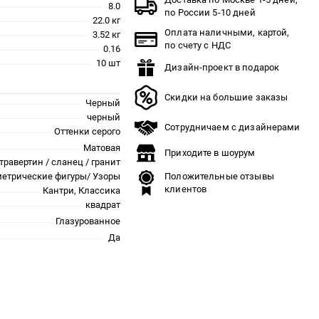
8.0
по России 5-10 дней
22.0 кг
Оплата наличными, картой,
3.52 кг
по счету с НДС
0.16
10 шт
Дизайн-проект в подарок
Скидки на большие заказы
Черный
черный
Сотрудничаем с дизайнерами
Оттенки серого
Матовая
Приходите в шоурум
травертин / сланец / гранит
метрические фигуры/ Узоры
Положительные отзывы
клиентов
Кантри, Классика
квадрат
Глазурованное
Да