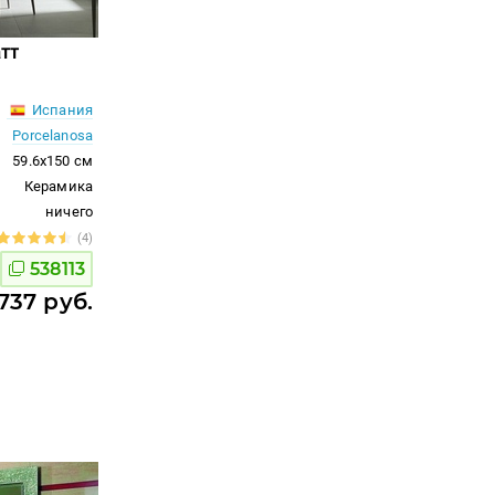
тт
Испания
Porcelanosa
59.6x150 см
Керамика
ничего
(4)
538113
737 руб.