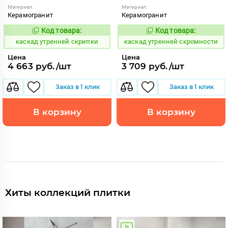
Материал:
Материал:
Керамогранит
Керамогранит
Код товара:
Код товара:
638717
638718
Код:
Код:
каскад утренней скрипки
каскад утренней скромности
Цена
Цена
4 663 руб./шт
3 709 руб./шт
Заказ в 1 клик
Заказ в 1 клик
В корзину
В корзину
Хиты коллекций плитки