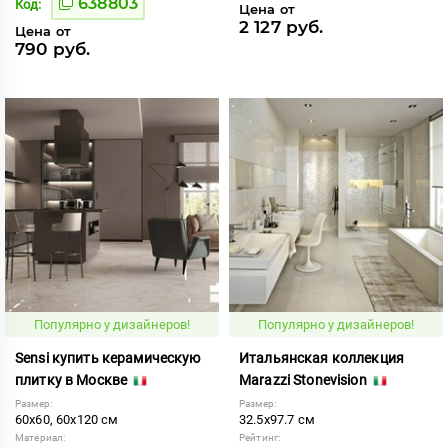
638803
Код:
Цена от
2 127 руб.
Цена от
790 руб.
Популярно у дизайнеров!
Популярно у дизайнеров!
Sensi купить керамическую
Итальянская коллекция
плитку в Москве
Marazzi Stonevision
Размер:
Размер:
60x60, 60x120 см
32.5x97.7 см
Материал:
Рейтинг: