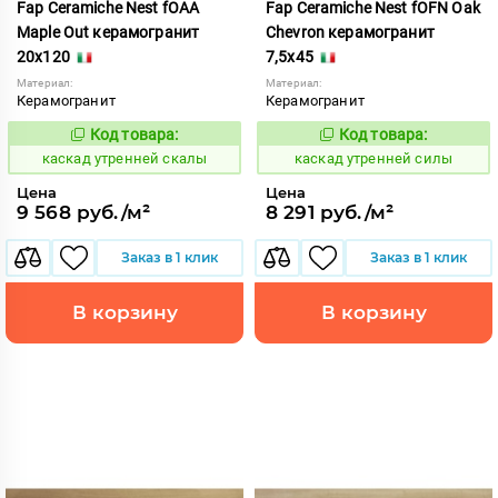
Fap Ceramiche Nest fOAA
Fap Ceramiche Nest fOFN Oak
Maple Out керамогранит
Chevron керамогранит
20x120
7,5x45
Материал:
Материал:
Керамогранит
Керамогранит
Код товара:
Код товара:
638716
638713
Код:
Код:
каскад утренней скалы
каскад утренней силы
Цена
Цена
9 568 руб./м²
8 291 руб./м²
Заказ в 1 клик
Заказ в 1 клик
В корзину
В корзину