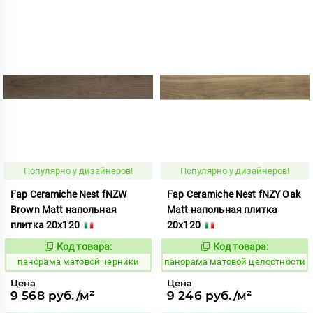
Популярно у дизайнеров!
Популярно у дизайнеров!
Fap Ceramiche Nest fNZW
Fap Ceramiche Nest fNZY Oak
Brown Matt напольная
Matt напольная плитка
плитка 20x120
20x120
Код товара:
Код товара:
537994
537993
Код:
Код:
панорама матовой черники
панорама матовой целостности
Цена
Цена
9 568 руб./м²
9 246 руб./м²