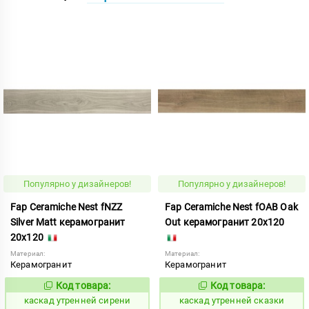
Популярно у дизайнеров!
Популярно у дизайнеров!
Fap Ceramiche Nest fNZZ
Fap Ceramiche Nest fOAB Oak
Silver Matt керамогранит
Out керамогранит 20x120
20x120
Материал:
Материал:
Керамогранит
Керамогранит
Код товара:
Код товара:
638714
638715
Код:
Код:
каскад утренней сирени
каскад утренней сказки