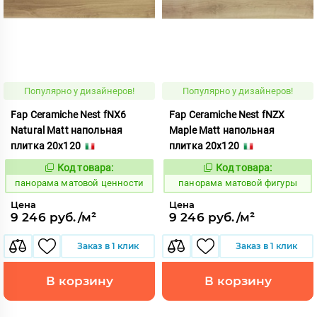
Популярно у дизайнеров!
Популярно у дизайнеров!
Fap Ceramiche Nest fNX6
Fap Ceramiche Nest fNZX
Natural Matt напольная
Maple Matt напольная
плитка 20x120
плитка 20x120
Код товара:
Код товара:
537992
537990
Код:
Код:
панорама матовой ценности
панорама матовой фигуры
Цена
Цена
9 246 руб./м²
9 246 руб./м²
Заказ в 1 клик
Заказ в 1 клик
В корзину
В корзину