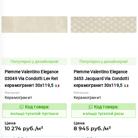
Популярно у дизайнеров!
Популярно у дизайнеров!
Piemme Valentino Elegance
Piemme Valentino Elegance
03049 Via Condotti Lev Ret
3453 Jacquard Via Condotti
керамогранит 30x119,5
керамогранит 30x119,5
Материал:
Материал:
Керамогранит
Керамогранит
Код товара:
Код товара:
747700
747707
Код:
Код:
кольцо тусклой пустыни
кольцо тусклой росы
Цена
Цена
10 274 руб./м²
8 945 руб./м²