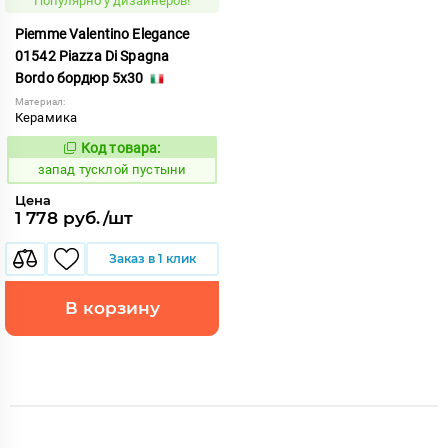
Популярно у дизайнеров!
Piemme Valentino Elegance
01542 Piazza Di Spagna
Bordo бордюр 5x30
Материал:
Керамика
Код товара:
419575
Код:
запад тусклой пустыни
Цена
1 778 руб./шт
Заказ в 1 клик
В корзину