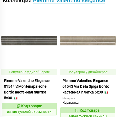
Коллекция
Piemme Valentino Elegance
Популярно у дизайнеров!
Популярно у дизайнеров!
Piemme Valentino Elegance
Piemme Valentino Elegance
01544 V.Montenapaleone
01543 Via Della Spiga Bordo
Bordo настенная плитка
настенная плитка 5x30
5x30
Материал:
Керамика
Код товара:
419593
Код:
Код товара:
419587
запад тусклой скромности
Код:
запад тусклой секунды