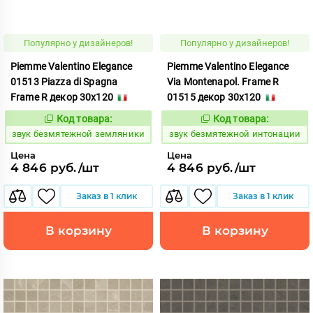
Популярно у дизайнеров!
Популярно у дизайнеров!
Piemme Valentino Elegance
Piemme Valentino Elegance
01513 Piazza di Spagna
Via Montenapol. Frame R
Frame R декор 30x120
01515 декор 30x120
Код товара:
Код товара:
469281
469283
Код:
Код:
звук безмятежной земляники
звук безмятежной интонации
Цена
Цена
4 846 руб./шт
4 846 руб./шт
Заказ в 1 клик
Заказ в 1 клик
В корзину
В корзину