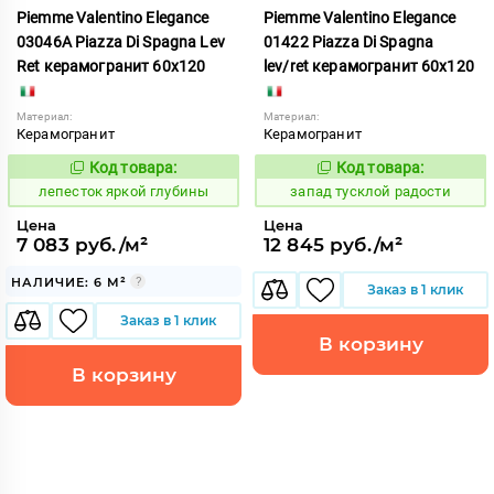
Piemme Valentino Elegance
Piemme Valentino Elegance
03046A Piazza Di Spagna Lev
01422 Piazza Di Spagna
Ret керамогранит 60x120
lev/ret керамогранит 60x120
Материал:
Материал:
Керамогранит
Керамогранит
Код товара:
Код товара:
866392
419577
Код:
Код:
лепесток яркой глубины
запад тусклой радости
Цена
Цена
7 083 руб./м²
12 845 руб./м²
НАЛИЧИЕ: 6 М²
Заказ в 1 клик
Заказ в 1 клик
В корзину
В корзину