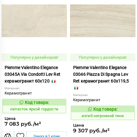
Популярно у дизайнеров!
Популярно у дизайнеров!
Piemme Valentino Elegance
Piemme Valentino Elegance
03045A Via Condotti Lev Ret
03046 Piazza Di Spagna Lev
керамогранит 60x120
Ret керамогранит 60x119,5
Материал:
Керамогранит
Материал:
Керамогранит
Код товара:
866393
Код:
лепесток яркой гордости
Код товара:
577603
Код:
изгиб негромкой тени
Цена
7 083 руб./м²
Цена
9 307 руб./м²
Заказ в 1 клик