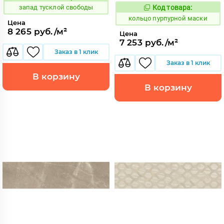
запад тусклой свободы
Код товара:
743797
Код:
кольцо пурпурной маски
Цена
8 265 руб./м²
Цена
7 253 руб./м²
Заказ в 1 клик
Заказ в 1 клик
В корзину
В корзину