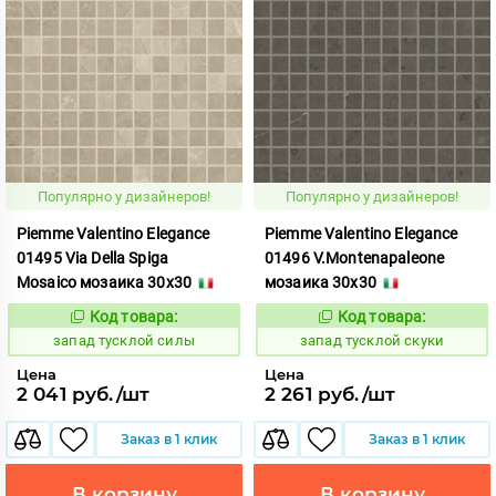
Популярно у дизайнеров!
Популярно у дизайнеров!
Piemme Valentino Elegance
Piemme Valentino Elegance
01495 Via Della Spiga
01496 V.Montenapaleone
Mosaico мозаика 30x30
мозаика 30x30
Код товара:
Код товара:
419588
419594
Код:
Код:
запад тусклой силы
запад тусклой скуки
Цена
Цена
2 041 руб./шт
2 261 руб./шт
Заказ в 1 клик
Заказ в 1 клик
В корзину
В корзину