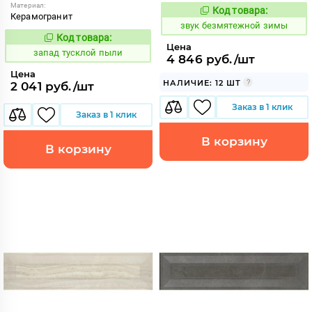
Материал:
Код товара:
469282
Код:
Керамогранит
звук безмятежной зимы
Код товара:
419576
Код:
Цена
запад тусклой пыли
4 846 руб./шт
Цена
НАЛИЧИЕ: 12 ШТ
2 041 руб./шт
Заказ в 1 клик
Заказ в 1 клик
В корзину
В корзину