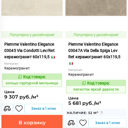
Популярно у дизайнеров!
Популярно у дизайнеров!
Piemme Valentino Elegance
Piemme Valentino Elegance
03045 Via Condotti Lev/Ret
03047A Via Della Spiga Lev
керамогранит 60x119,5
Ret керамогранит 60x119,5
Материал:
Керамогранит
Материал:
Керамогранит
Код товара:
743799
Код:
кольцо пурпурной мельницы
Код товара:
866395
Код:
лепесток яркой дерзости
Цена
9 307 руб./м²
Цена
5 681 руб./м²
Заказ в 1 клик
НАЛИЧИЕ: 52 М²
В корзину
Заказ в 1 клик