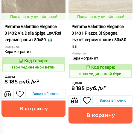
Популярно у дизайнеров!
Популярно у дизайнеров!
Piemme Valentino Elegance
Piemme Valentino Elegance
01432 Via Della Spiga Lev/Ret
01431 Piazza Di Spagna
керамогранит 80x80
lev/ret керамогранит 80x80
Материал:
Керамогранит
Материал:
Керамогранит
Код товара:
466634
Код:
звон уединенной ветви
Код товара:
466630
Код:
звон уединенной бури
Цена
8 185 руб./м²
Цена
8 185 руб./м²
Заказ в 1 клик
Заказ в 1 клик
В корзину
В корзину