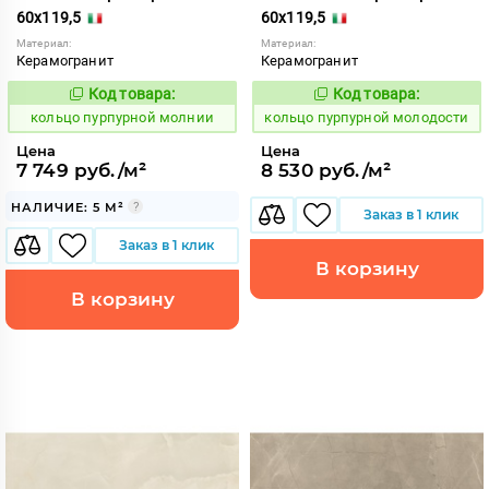
60x119,5
60x119,5
Материал:
Материал:
Керамогранит
Керамогранит
Код товара:
Код товара:
743803
743804
Код:
Код:
кольцо пурпурной молнии
кольцо пурпурной молодости
Цена
Цена
7 749 руб./м²
8 530 руб./м²
НАЛИЧИЕ: 5 М²
Заказ в 1 клик
Заказ в 1 клик
В корзину
В корзину