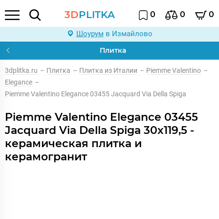
3D
PLITKA
0
0
0
Шоурум
в Измайлово
Плитка
3dplitka.ru
–
Плитка
–
Плитка из Италии
–
Piemme Valentino
–
Elegance
–
Piemme Valentino Elegance 03455 Jacquard Via Della Spiga
Piemme Valentino Elegance 03455
Jacquard Via Della Spiga 30x119,5 -
керамическая плитка и
керамогранит