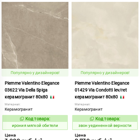
Популярно у дизайнеров!
Популярно у дизайнеров!
Piemme Valentino Elegance
Piemme Valentino Elegance
03622 Via Della Spiga
01429 Via Condotti lev/ret
керамогранит 80x80
керамогранит 80x80
Материал:
Материал:
Керамогранит
Керамогранит
Код товара:
Код товара:
1101437
466631
Код:
Код:
ирония мягкой обители
звон уединенной верности
Цена
Цена