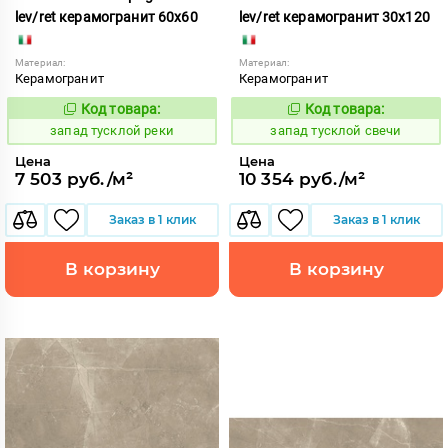
lev/ret керамогранит 60x60
lev/ret керамогранит 30x120
Материал:
Материал:
Керамогранит
Керамогранит
Код товара:
Код товара:
419579
419584
Код:
Код:
запад тусклой реки
запад тусклой свечи
Цена
Цена
7 503 руб./м²
10 354 руб./м²
Заказ в 1 клик
Заказ в 1 клик
В корзину
В корзину