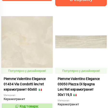
Популярно у дизайнеров!
Популярно у дизайнеров!
Piemme Valentino Elegance
Piemme Valentino Elegance
01434 Via Condotti lev/ret
03050 Piazza Di Spagna
керамогранит 60x60
Lev/Ret керамогранит
30x119,5
Материал:
Керамогранит
Материал:
Керамогранит
Код товара:
419585
Код: