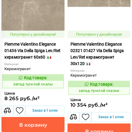
Популярно у дизайнеров!
Популярно у дизайнеров!
Piemme Valentino Elegance
Piemme Valentino Elegance
01436 Via Della Spiga Lev/Ret
02321 01427 Via Della Spiga
керамогранит 60x60
Lev/Ret керамогранит
30x120
Материал:
Керамогранит
Материал:
Керамогранит
Код товара:
419591
Код:
запад тусклой скалы
Код товара:
419590
Код:
запад тусклой сказки
Цена
8 265 руб./м²
Цена
10 354 руб./м²
Заказ в 1 клик
Заказ в 1 клик
В корзину
В корзину