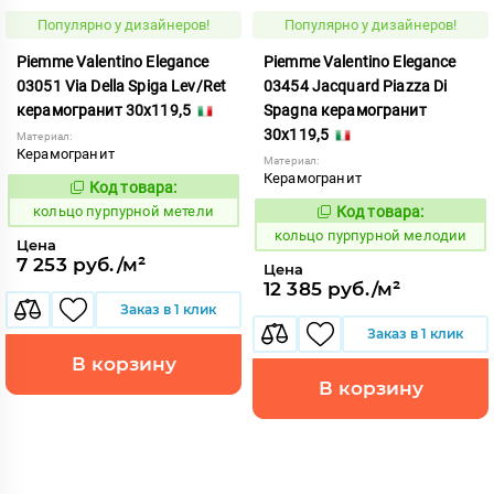
Популярно у дизайнеров!
Популярно у дизайнеров!
Piemme Valentino Elegance
Piemme Valentino Elegance
03051 Via Della Spiga Lev/Ret
03454 Jacquard Piazza Di
керамогранит 30x119,5
Spagna керамогранит
30x119,5
Материал:
Керамогранит
Материал:
Керамогранит
Код товара:
743800
Код:
кольцо пурпурной метели
Код товара:
743798
Код:
кольцо пурпурной мелодии
Цена
7 253 руб./м²
Цена
12 385 руб./м²
Заказ в 1 клик
Заказ в 1 клик
В корзину
В корзину