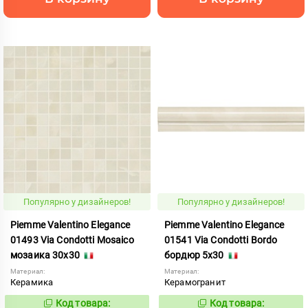
Популярно у дизайнеров!
Популярно у дизайнеров!
Piemme Valentino Elegance
Piemme Valentino Elegance
01493 Via Condotti Mosaico
01541 Via Condotti Bordo
мозаика 30x30
бордюр 5x30
Материал:
Материал:
Керамика
Керамогранит
Код товара:
Код товара:
419582
419581
Код:
Код: