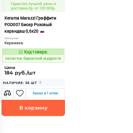
Гарантия лучшей цены и
доставка 0р. от 100 000р.
Kerama Marazzi Граффити
POD007 Бисер Розовый
карандаш 0,6x20
Материал:
Керамика
Код товара:
859805
Код:
лепесток бархатной мудрости
Цена
184 руб./шт
НАЛИЧИЕ: 36 ШТ
Заказ в 1 клик
В корзину