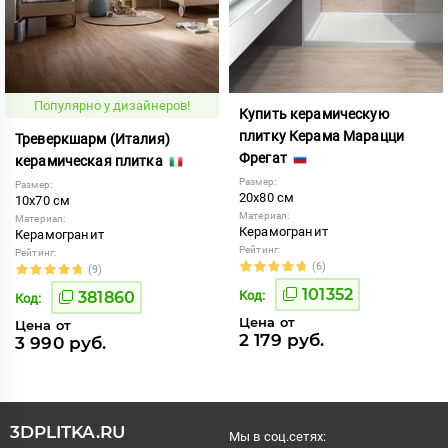
Популярно у дизайнеров!
Купить керамическую
плитку Керама Марацци
Треверкшарм (Италия)
Фрегат
керамическая плитка
Размер:
Размер:
20x80 см
10x70 см
Материал:
Материал:
Керамогранит
Керамогранит
Рейтинг:
Рейтинг:
(6)
(9)
101352
381860
Код:
Код:
Цена от
Цена от
2 179 руб.
3 990 руб.
3DPLITKA.RU
Мы в соц.сетях: