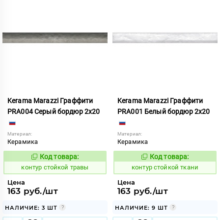
Kerama Marazzi Граффити
Kerama Marazzi Граффити
PRA004 Серый бордюр 2x20
PRA001 Белый бордюр 2x20
Материал:
Материал:
Керамика
Керамика
Код товара:
Код товара:
762357
762355
Код:
Код:
контур стойкой травы
контур стойкой ткани
Цена
Цена
163 руб./шт
163 руб./шт
НАЛИЧИЕ: 3 ШТ
НАЛИЧИЕ: 9 ШТ