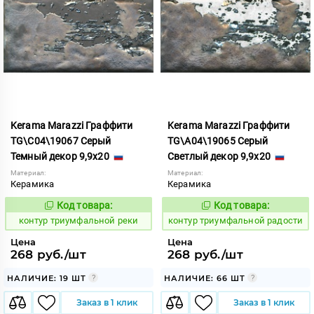
Kerama Marazzi Граффити
Kerama Marazzi Граффити
TG\C04\19067 Серый
TG\A04\19065 Серый
Темный декор 9,9x20
Светлый декор 9,9x20
Материал:
Материал:
Керамика
Керамика
Код товара:
Код товара:
763079
763077
Код:
Код:
контур триумфальной реки
контур триумфальной радости
Цена
Цена
268 руб./шт
268 руб./шт
НАЛИЧИЕ: 19 ШТ
НАЛИЧИЕ: 66 ШТ
Заказ в 1 клик
Заказ в 1 клик