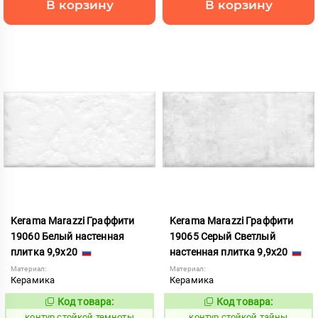
В корзину
В корзину
Kerama Marazzi Граффити
Kerama Marazzi Граффити
19060 Белый настенная
19065 Серый Светлый
плитка 9,9x20
настенная плитка 9,9x20
Материал:
Материал:
Керамика
Керамика
Код товара:
Код товара:
762352
762351
Код:
Код:
контур стойкой темноты
контур стойкой тайны