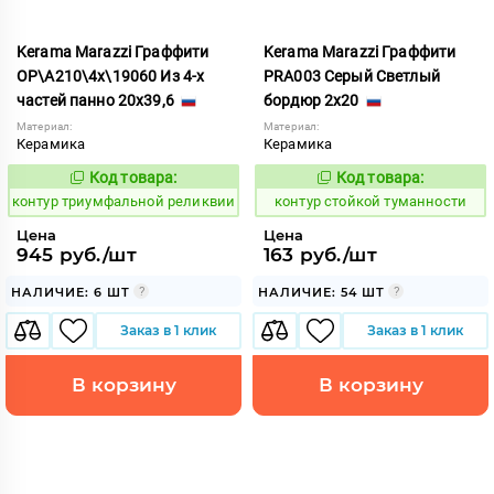
Kerama Marazzi Граффити
Kerama Marazzi Граффити
OP\A210\4x\19060 Из 4-х
PRA003 Серый Светлый
частей панно 20x39,6
бордюр 2x20
Материал:
Материал:
Керамика
Керамика
Код товара:
Код товара:
763080
762359
Код:
Код:
контур триумфальной реликвии
контур стойкой туманности
Цена
Цена
945 руб./шт
163 руб./шт
НАЛИЧИЕ: 6 ШТ
НАЛИЧИЕ: 54 ШТ
Заказ в 1 клик
Заказ в 1 клик
В корзину
В корзину