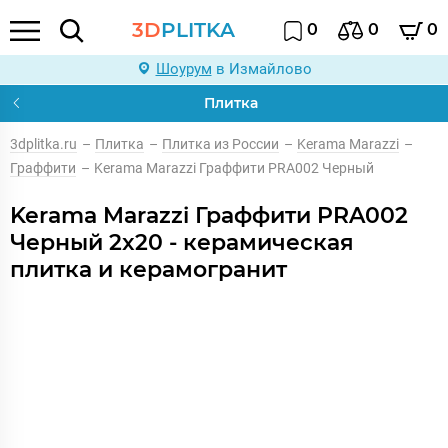
3D
PLITKA
0
0
0
Шоурум
в Измайлово
Плитка
3dplitka.ru
–
Плитка
–
Плитка из России
–
Kerama Marazzi
–
Граффити
–
Kerama Marazzi Граффити PRA002 Черный
Kerama Marazzi Граффити PRA002
Черный 2x20 - керамическая
плитка и керамогранит