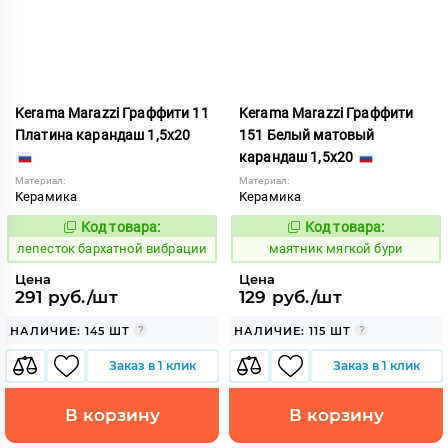
Kerama Marazzi Граффити 11
Kerama Marazzi Граффити
Платина карандаш 1,5x20
151 Белый матовый
карандаш 1,5x20
Материал:
Материал:
Керамика
Керамика
Код товара:
Код товара:
859760
929505
Код:
Код:
лепесток бархатной вибрации
маятник мягкой бури
Цена
Цена
291 руб./шт
129 руб./шт
НАЛИЧИЕ: 145 ШТ
НАЛИЧИЕ: 115 ШТ
Заказ в 1 клик
Заказ в 1 клик
В корзину
В корзину