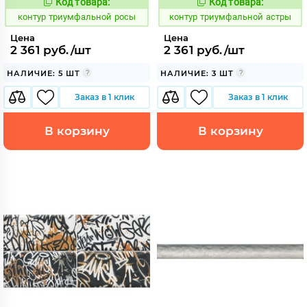
Код товара:
Код товара:
763082
763081
Код:
Код:
контур триумфальной росы
контур триумфальной астры
Цена
Цена
2 361 руб./шт
2 361 руб./шт
НАЛИЧИЕ: 5 ШТ
НАЛИЧИЕ: 3 ШТ
Заказ в 1 клик
Заказ в 1 клик
В корзину
В корзину