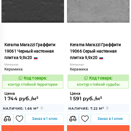
Kerama Marazzi Граффити
Kerama Marazzi Граффити
19061 Черный настенная
19066 Серый настенная
плитка 9,9x20
плитка 9,9x20
Материал:
Материал:
Керамика
Керамика
Код товара:
Код товара:
762354
762349
Код:
Код:
контур стойкой территории
контур стойкой судьбы
Цена
Цена
1 744 руб./м²
1 591 руб./м²
НАЛИЧИЕ: 1.66 М²
НАЛИЧИЕ: 7.22 М²
Заказ в 1 клик
Заказ в 1 клик