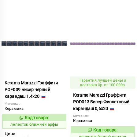
Гарантия лучшей цены и
Kerama Marazzi Граффити
доставка 0р. от 100 000р.
POF009 Бисер чёрный
Kerama Marazzi Граффити
карандаш 1,4x20
POD013 Бисер Фиолетовый
Материал:
Керамика
карандаш 0,6x20
Материал:
Код товара:
860001
Код:
Керамика
лепесток ближней арфы
Код товара:
860373
Код:
Цена
лепесток бурной юности