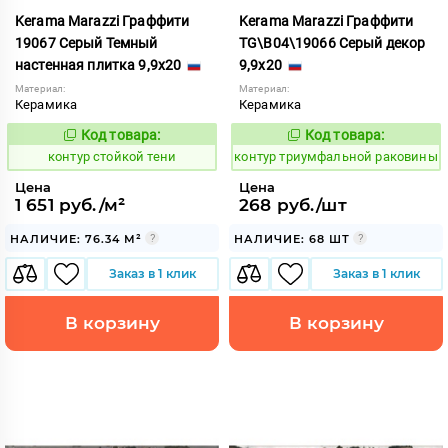
Kerama Marazzi Граффити
Kerama Marazzi Граффити
19067 Серый Темный
TG\B04\19066 Серый декор
настенная плитка 9,9x20
9,9x20
Материал:
Материал:
Керамика
Керамика
Код товара:
Код товара:
762353
763078
Код:
Код:
контур стойкой тени
контур триумфальной раковины
Цена
Цена
1 651 руб./м²
268 руб./шт
НАЛИЧИЕ: 76.34 М²
НАЛИЧИЕ: 68 ШТ
Заказ в 1 клик
Заказ в 1 клик
В корзину
В корзину