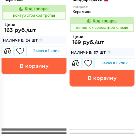
Материал:
Код товара:
762358
Код:
Керамика
контур стойкой тропы
Код товара:
859721
Код:
Цена
лепесток ароматной слезы
163 руб./шт
Цена
НАЛИЧИЕ: 24 ШТ
169 руб./шт
Заказ в 1 клик
НАЛИЧИЕ: 37 ШТ
Заказ в 1 клик
В корзину
В корзину