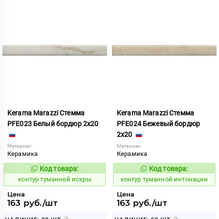
Kerama Marazzi Стемма
Kerama Marazzi Стемма
PFE023 Белый бордюр 2x20
PFE024 Бежевый бордюр
2x20
Материал:
Материал:
Керамика
Керамика
Код товара:
Код товара:
763159
763158
Код:
Код:
контур туманной искры
контур туманной интонации
Цена
Цена
163 руб./шт
163 руб./шт