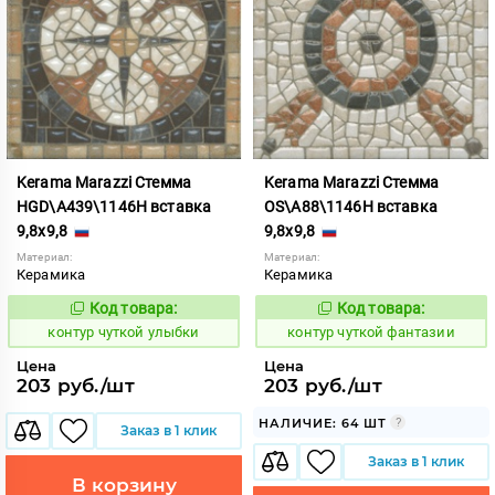
Kerama Marazzi Стемма
Kerama Marazzi Стемма
HGD\A439\1146H вставка
OS\A88\1146H вставка
9,8x9,8
9,8x9,8
Материал:
Материал:
Керамика
Керамика
Код товара:
Код товара:
764736
764737
Код:
Код:
контур чуткой улыбки
контур чуткой фантазии
Цена
Цена
203 руб./шт
203 руб./шт
НАЛИЧИЕ: 64 ШТ
Заказ в 1 клик
Заказ в 1 клик
В корзину