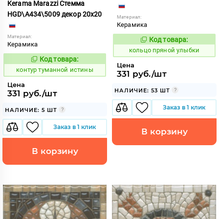
Kerama Marazzi Стемма
HGD\A434\5009 декор 20x20
Материал:
Керамика
Материал:
Код товара:
743736
Код:
Керамика
кольцо пряной улыбки
Код товара:
763161
Код:
Цена
контур туманной истины
331 руб./шт
Цена
НАЛИЧИЕ: 53 ШТ
331 руб./шт
Заказ в 1 клик
НАЛИЧИЕ: 5 ШТ
Заказ в 1 клик
В корзину
В корзину