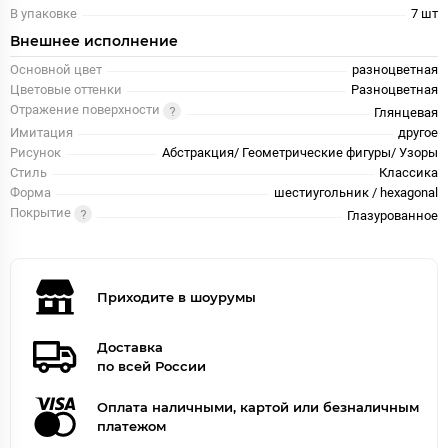
В упаковке
7 шт
Внешнее исполнение
Основной цвет
разноцветная
Цветовые оттенки
Разноцветная
Отражение поверхности
Глянцевая
Имитация
другое
Рисунок
Абстракция/ Геометрические фигуры/ Узоры
Стиль
Классика
Форма
шестиугольник / hexagonal
Покрытие
Глазурованное
Приходите в шоурумы
Доставка
по всей России
Оплата наличными, картой или безналичным
платежом