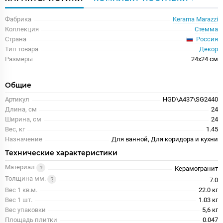
Фабрика
Kerama Marazzi
Коллекция
Стемма
Россия
Страна
Тип товара
Декор
Размеры
24x24 см
Общие
Артикул
HGD\A437\SG2440
Длина, см
24
Ширина, см
24
Вес, кг
1.45
Назначение
Для ванной, Для коридора и кухни
Технические характеристики
Материал
Керамогранит
Толщина мм.
7.0
Вес 1 кв.м.
22.0 кг
Вес 1 шт.
1.03 кг
Вес упаковки
5,6 кг
Площадь плитки
0.047