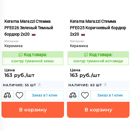
Kerama Marazzi Стемма
Kerama Marazzi Стемма
PFE026 Зеленый Темный
PFE025 Коричневый бордюр
бордюр 2x20
2x20
Материал:
Материал:
Керамика
Керамика
Код товара:
Код товара:
763157
763160
Код:
Код:
контур туманной зимы
контур туманной исповеди
Цена
Цена
163 руб./шт
163 руб./шт
НАЛИЧИЕ: 55 ШТ
НАЛИЧИЕ: 63 ШТ
Заказ в 1 клик
Заказ в 1 клик
В корзину
В корзину