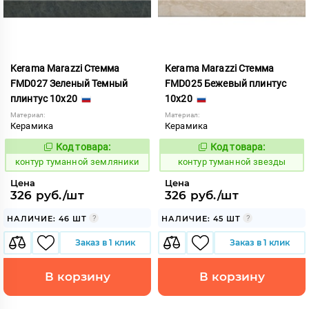
Kerama Marazzi Стемма
Kerama Marazzi Стемма
FMD027 Зеленый Темный
FMD025 Бежевый плинтус
плинтус 10x20
10x20
Материал:
Материал:
Керамика
Керамика
Код товара:
Код товара:
763156
763154
Код:
Код:
контур туманной земляники
контур туманной звезды
Цена
Цена
326 руб./шт
326 руб./шт
НАЛИЧИЕ: 46 ШТ
НАЛИЧИЕ: 45 ШТ
Заказ в 1 клик
Заказ в 1 клик
В корзину
В корзину