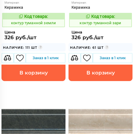
Материал:
Материал:
Керамика
Керамика
Код товара:
Код товара:
763155
763153
Код:
Код:
контур туманной земли
контур туманной зари
Цена
Цена
326 руб./шт
326 руб./шт
НАЛИЧИЕ: 111 ШТ
НАЛИЧИЕ: 61 ШТ
Заказ в 1 клик
Заказ в 1 клик
В корзину
В корзину