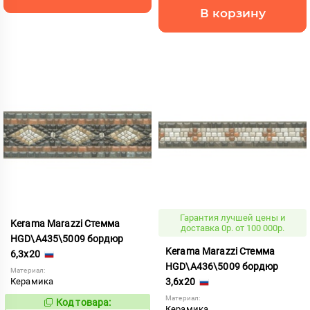
В корзину
Гарантия лучшей цены и
Kerama Marazzi Стемма
доставка 0р. от 100 000р.
HGD\A435\5009 бордюр
Kerama Marazzi Стемма
6,3x20
HGD\A436\5009 бордюр
Материал:
Керамика
3,6x20
Материал:
Код товара:
763162
Код:
Керамика