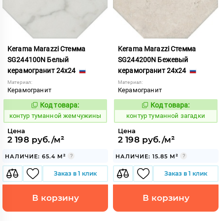
Kerama Marazzi Стемма
Kerama Marazzi Стемма
SG244100N Белый
SG244200N Бежевый
керамогранит 24x24
керамогранит 24x24
Материал:
Материал:
Керамогранит
Керамогранит
Код товара:
Код товара:
763151
763152
Код:
Код:
контур туманной жемчужины
контур туманной загадки
Цена
Цена
2 198 руб./м²
2 198 руб./м²
НАЛИЧИЕ: 65.4 М²
НАЛИЧИЕ: 15.85 М²
Заказ в 1 клик
Заказ в 1 клик
В корзину
В корзину