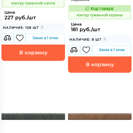
контур туманной капли
Код товара:
763163
Код:
Цена
контур туманной короны
227 руб./шт
Цена
НАЛИЧИЕ: 108 ШТ
181 руб./шт
Заказ в 1 клик
НАЛИЧИЕ: 8 ШТ
Заказ в 1 клик
В корзину
В корзину