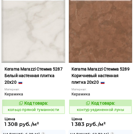
Kerama Marazzi Стемма 5287
Kerama Marazzi Стемма 5289
Белый настенная плитка
Коричневый настенная
20x20
плитка 20x20
Материал:
Материал:
Керамика
Керамика
Код товара:
Код товара:
743734
763545
Код:
Код:
кольцо пряной туманности
контур уединенной луны
Цена
Цена
1 308 руб./м²
1 383 руб./м²