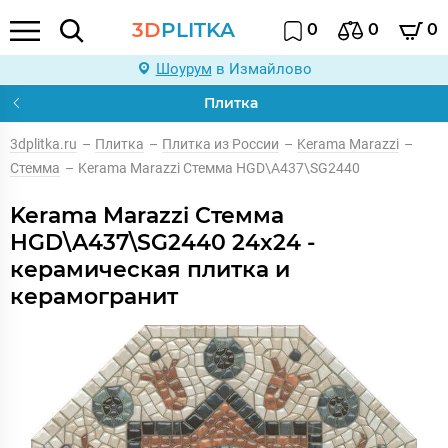
3D
PLITKA
0
0
0
Шоурум
в Измайлово
Плитка
3dplitka.ru
–
Плитка
–
Плитка из России
–
Kerama Marazzi
–
Стемма
–
Kerama Marazzi Стемма HGD\A437\SG2440
Kerama Marazzi Стемма
HGD\A437\SG2440 24x24 -
керамическая плитка и
керамогранит