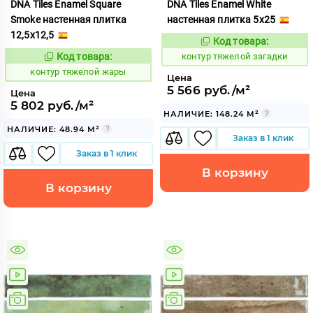
DNA Tiles Enamel Square
DNA Tiles Enamel White
Smoke настенная плитка
настенная плитка 5x25
12,5x12,5
Код товара:
763402
Код:
Код товара:
контур тяжелой загадки
763400
Код:
контур тяжелой жары
Цена
5 566 руб./м²
Цена
5 802 руб./м²
НАЛИЧИЕ: 148.24 М²
НАЛИЧИЕ: 48.94 М²
Заказ в 1 клик
Заказ в 1 клик
В корзину
В корзину