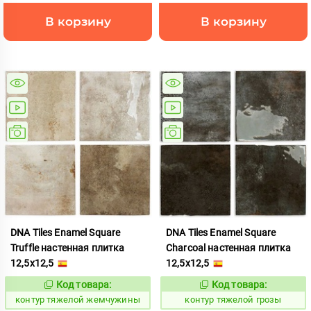
В корзину
В корзину
DNA Tiles Enamel Square
DNA Tiles Enamel Square
Truffle настенная плитка
Charcoal настенная плитка
12,5x12,5
12,5x12,5
Код товара:
Код товара:
763401
763394
Код:
Код:
контур тяжелой жемчужины
контур тяжелой грозы