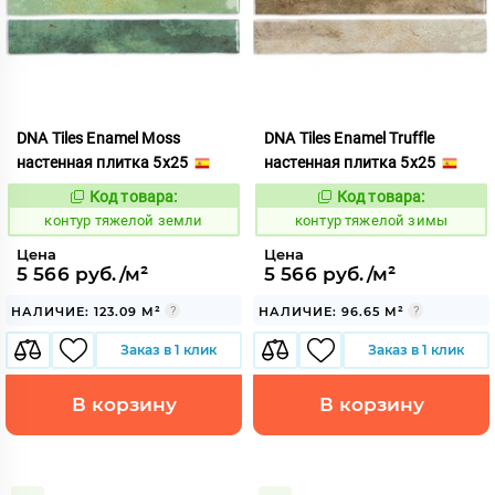
DNA Tiles Enamel Moss
DNA Tiles Enamel Truffle
настенная плитка 5x25
настенная плитка 5x25
Код товара:
Код товара:
763405
763407
Код:
Код:
контур тяжелой земли
контур тяжелой зимы
Цена
Цена
5 566 руб./м²
5 566 руб./м²
НАЛИЧИЕ: 123.09 М²
НАЛИЧИЕ: 96.65 М²
Заказ в 1 клик
Заказ в 1 клик
В корзину
В корзину