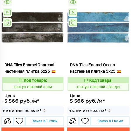
DNA Tiles Enamel Charcoal
DNA Tiles Enamel Ocean
настенная плитка 5x25
настенная плитка 5x25
Код товара:
Код товара:
763403
763404
Код:
Код:
контур тяжелой зари
контур тяжелой звезды
Цена
Цена
5 566 руб./м²
5 566 руб./м²
НАЛИЧИЕ: 90.85 М²
НАЛИЧИЕ: 60.01 М²
Заказ в 1 клик
Заказ в 1 клик