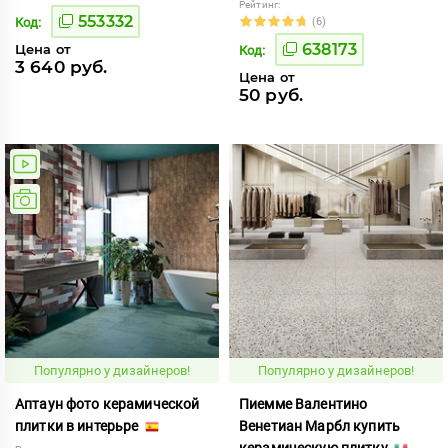
Рейтинг:
553332
Код:
(6)
638173
Цена от
Код:
3 640 руб.
Цена от
50 руб.
Популярно у дизайнеров!
Популярно у дизайнеров!
Аптаун фото керамической
Пиемме Валентино
плитки в интерьре
Венетиан Марбл купить
керамическую плитку