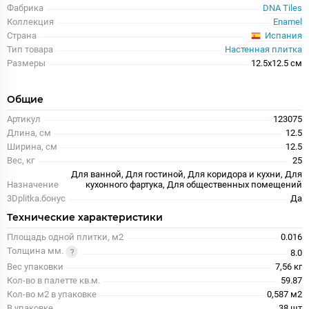
Фабрика
DNA Tiles
Коллекция
Enamel
Испания
Страна
Тип товара
Настенная плитка
Размеры
12.5x12.5 см
Общие
Артикул
123075
Длина, см
12.5
Ширина, см
12.5
Вес, кг
25
Для ванной, Для гостиной, Для коридора и кухни, Для
Назначение
кухонного фартука, Для общественных помещений
3Dplitka.бонус
Да
Технические характеристики
Площадь одной плитки, м2
0.016
Толщина мм.
8.0
Вес упаковки
7,56 кг
Кол-во в палетте кв.м.
59.87
Кол-во м2 в упаковке
0,587 м2
В упаковке
38 шт