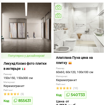
Популярно у дизайнеров!
Алаплана Пуна цена на
плитку
Ликуид Космо фото плитки
в интерьре
Размер:
60x60, 60x120, 100x100 см
Размер:
Материал:
150x150, 150x300 см
Керамогранит
Материал:
Рейтинг:
Керамогранит
(10)
Рейтинг:
(5)
540733
Код:
855631
Код:
Цена от