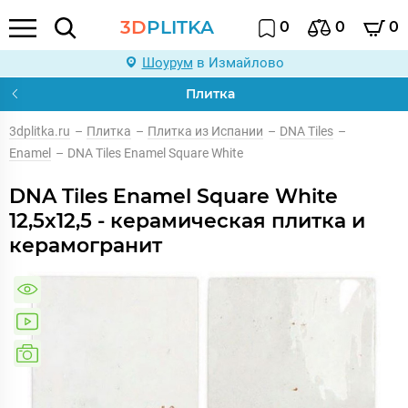
3D
PLITKA
0
0
0
Шоурум
в Измайлово
Плитка
3dplitka.ru
–
Плитка
–
Плитка из Испании
–
DNA Tiles
–
Enamel
–
DNA Tiles Enamel Square White
DNA Tiles Enamel Square White
12,5x12,5 - керамическая плитка и
керамогранит