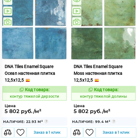
DNA Tiles Enamel Square
DNA Tiles Enamel Square
Ocean настенная плитка
Moss настенная плитка
12,5x12,5
12,5x12,5
Код товара:
Код товара:
763395
763396
Код:
Код:
контур тяжелой дерзости
контур тяжелой долины
Цена
Цена
5 802 руб./м²
5 802 руб./м²
НАЛИЧИЕ: 22.93 М²
НАЛИЧИЕ: 99.4 М²
Заказ в 1 клик
Заказ в 1 клик