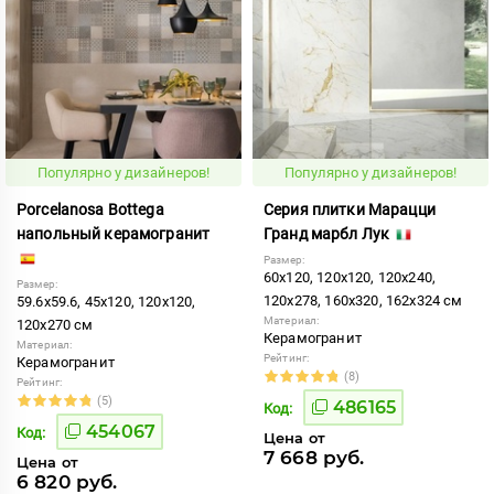
Популярно у дизайнеров!
Популярно у дизайнеров!
Porcelanosa Bottega
Серия плитки Марацци
напольный керамогранит
Гранд марбл Лук
Размер:
60x120, 120x120, 120x240,
Размер:
120x278, 160x320, 162x324 см
59.6x59.6, 45x120, 120x120,
Материал:
120x270 см
Керамогранит
Материал:
Рейтинг:
Керамогранит
(8)
Рейтинг:
(5)
486165
Код:
454067
Код:
Цена от
7 668 руб.
Цена от
6 820 руб.