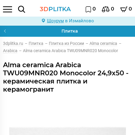
3D
PLITKA
0
0
0
Шоурум
в Измайлово
Плитка
3dplitka.ru
–
Плитка
–
Плитка из России
–
Alma ceramica
–
Arabica
–
Alma ceramica Arabica TWU09MNR020 Monocolor
Alma ceramica Arabica
TWU09MNR020 Monocolor 24,9x50 -
керамическая плитка и
керамогранит