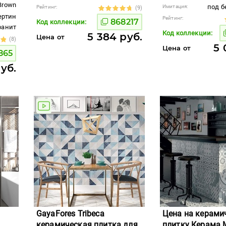
Brown
под б
Имитация:
Рейтинг:
(9)
ертин
Рейтинг:
868217
Код коллекции:
гранит
Код коллекции:
5 384 руб.
Цена от
(8)
5 
Цена от
865
руб.
GayaFores Tribeca
Цена на керами
керамическая плитка для
плитку Керама 