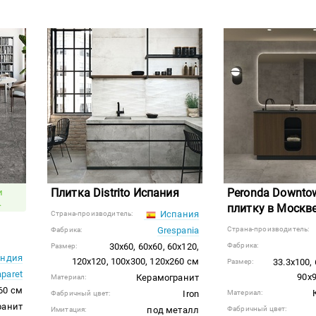
Плитка Distrito Испания
Peronda Downto
и
.
плитку в Москв
Испания
Страна-производитель:
Grespania
Страна-производитель:
Фабрика:
30x60, 60x60, 60x120,
Фабрика:
Размер:
ндия
120x120, 100x300, 120x260 см
33.3x100, 
Размер:
aparet
90x9
Керамогранит
Материал:
60 см
Iron
Материал:
Фабричный цвет:
ранит
под металл
Фабричный цвет:
Имитация: