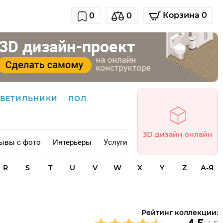
Корзина 0
0
0
СВЕТИЛЬНИКИ
ПОЛ
3D дизайн онлайн
ывы с фото
Интерьеры
Услуги
R
S
T
U
V
W
X
Y
Z
А-Я
Рейтинг коллекции: