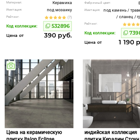
Керамика
Материал:
Фабричный цвет:
под мозаику
Имитация:
под камень / трав
Имитация:
/ сланец / 
Рейтинг:
(7)
Рейтинг:
532896
Код коллекции:
739
Код коллекции:
390 руб.
Цена от
1 190 
Цена от
Цена на керамическую
индийская коллекция
плитку Italon Eclipse
плитки Керадим Стоун