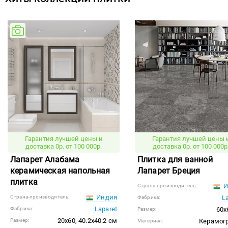
Гарантия лучшей цены и
Гарантия лучшей цены 
доставка 0р. от 100 000р.
доставка 0р. от 100 000р
Лапарет Алабама
Плитка для ванной
керамическая напольная
Лапарет Бреция
плитка
И
Страна-производитель:
Индия
Страна-производитель:
L
Фабрика:
Laparet
Фабрика:
60x
Размер:
20x60, 40.2x40.2 см
Размер:
Керамог
Материал: