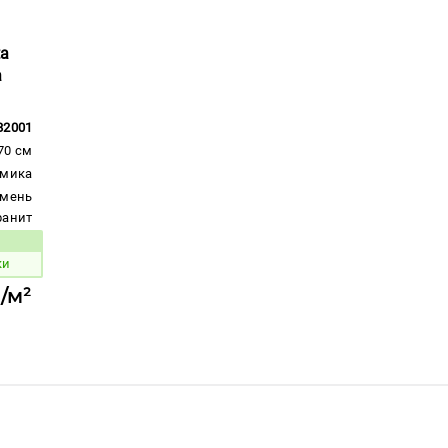
ta
a
82001
70 см
амика
амень
гранит
вара:
ки
./м²