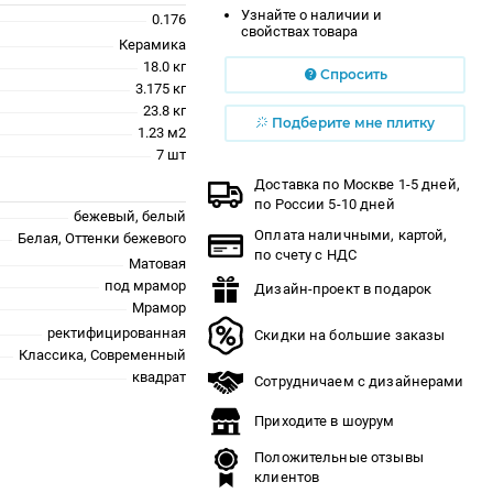
Узнайте о наличии и
0.176
свойствах товара
Керамика
18.0 кг
Спросить
3.175 кг
23.8 кг
Подберите мне плитку
1.23 м2
7 шт
Доставка по Москве 1-5 дней,
по России 5-10 дней
бежевый, белый
Оплата наличными, картой,
Белая, Оттенки бежевого
по счету с НДС
Матовая
под мрамор
Дизайн-проект в подарок
Мрамор
ректифицированная
Скидки на большие заказы
Классика, Современный
квадрат
Сотрудничаем с дизайнерами
Приходите в шоурум
Положительные отзывы
клиентов