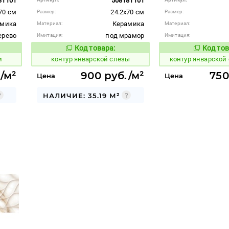
31101
508181101
70 см
24.2x70 см
Размер:
Размер:
амика
Керамика
Материал:
Материал:
ерево
под мрамор
Имитация:
Имитация:
Код товара:
Код тов
765346
765343
вара:
Код товара:
и
контур январской слезы
контур январской
/м²
900 руб./м²
750
Цена
Цена
НАЛИЧИЕ: 35.19 М²