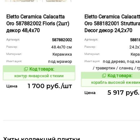
Eletto Ceramica Calacatta
Eletto Ceramica Calacat
Oro 587882002 Floris (2шт)
Oro 588182001 Struttur
декор 48,4x70
Decor декор 24,2x70
587882002
5881
Артикул:
Артикул:
48.4x70 см
24.2x
Размер:
Размер:
Керамика
Кер
Материал:
Материал:
под мрамор
под дерево, под к
Имитация:
Имитация:
/ травертин / сланец / 
Код товара:
765348
Код товара:
Код товара:
контур январской стихии
767649
Код то
корабль высокой ежеви
1 700 руб./шт
Цена
5 917 руб
Цена
Хиты коллекций плитки