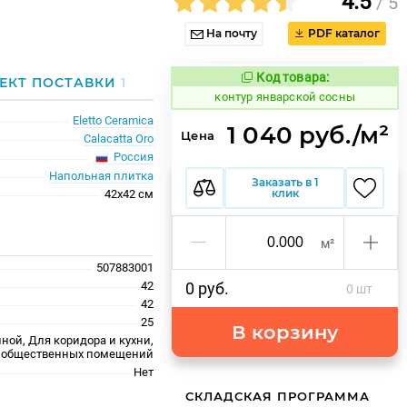
4.5
/ 5
На почту
PDF каталог
Код товара:
765347
ЕКТ ПОСТАВКИ
1
Код товара:
контур январской сосны
Eletto Ceramica
1 040 руб./м²
Цена
Calacatta Oro
Россия
Напольная плитка
Заказать в 1
клик
42x42 см
м²
507883001
42
0 руб.
0 шт
42
25
В корзину
ной, Для коридора и кухни,
 общественных помещений
Нет
СКЛАДСКАЯ ПРОГРАММА