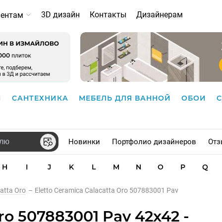
3D дизайн
Контакты
Дизайнерам
иентам
И
САНТЕХНИКА
МЕБЕЛЬ ДЛЯ ВАННОЙ
ОБОИ
Новинки
Портфолио дизайнеров
Отз
H
I
J
K
L
M
N
O
P
Q
atta Oro
–
Eletto Ceramica Calacatta Oro 507883001 Pav
ro 507883001 Pav 42x42 -