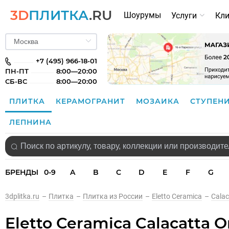
3D
ПЛИТКА
.RU
Шоурумы
Услуги
Кл
+7 (495) 966-18-01
ПН-ПТ
8:00—20:00
СБ-ВС
8:00—20:00
ПЛИТКА
КЕРАМОГРАНИТ
МОЗАИКА
СТУПЕН
ЛЕПНИНА
БРЕНДЫ
0-9
A
B
C
D
E
F
G
3dplitka.ru
–
Плитка
–
Плитка из России
–
Eletto Ceramica
–
Calac
Eletto Ceramica Calacatta O