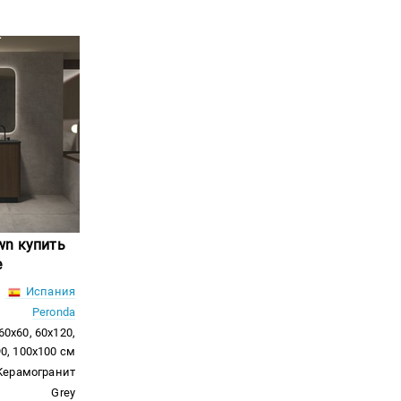
wn купить
е
Испания
Peronda
60x60, 60x120,
0, 100x100 см
Керамогранит
Grey