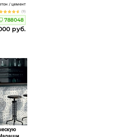
етон / цемент
(9)
788048
000 руб.
ческую
Марацци