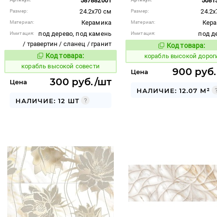
587882001
5081
24.2x70 см
24.2x
Размер:
Размер:
Керамика
Кер
Материал:
Материал:
под дерево, под камень
под д
Имитация:
Имитация:
/ травертин / сланец / гранит
Код товара:
767647
Код то
Код товара:
корабль высокой дорог
767648
Код товара:
корабль высокой совести
900 руб.
Цена
300 руб./шт
Цена
НАЛИЧИЕ: 12.07 М²
НАЛИЧИЕ: 12 ШТ