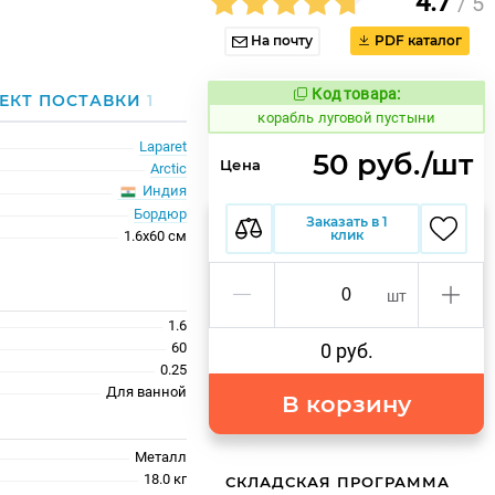
4.7
/ 5
На почту
PDF каталог
Код товара:
771825
ЕКТ ПОСТАВКИ
1
Код товара:
корабль луговой пустыни
Laparet
50 руб./шт
Цена
Arctic
Индия
Бордюр
Заказать в 1
клик
1.6x60 см
шт
1.6
60
0 руб.
0.25
Для ванной
В корзину
Металл
18.0 кг
СКЛАДСКАЯ ПРОГРАММА