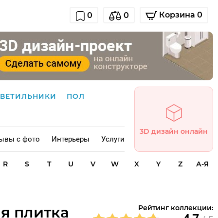
Корзина 0
0
0
СВЕТИЛЬНИКИ
ПОЛ
3D дизайн онлайн
ывы с фото
Интерьеры
Услуги
R
S
T
U
V
W
X
Y
Z
А-Я
ая плитка
Рейтинг коллекции: