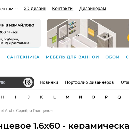
3D дизайн
Контакты
Дизайнерам
иентам
И
САНТЕХНИКА
МЕБЕЛЬ ДЛЯ ВАННОЙ
ОБОИ
Новинки
Портфолио дизайнеров
Отз
H
I
J
K
L
M
N
O
P
Q
et Arctic Серебро Глянцевое
янцевое 1,6x60 - керамическ