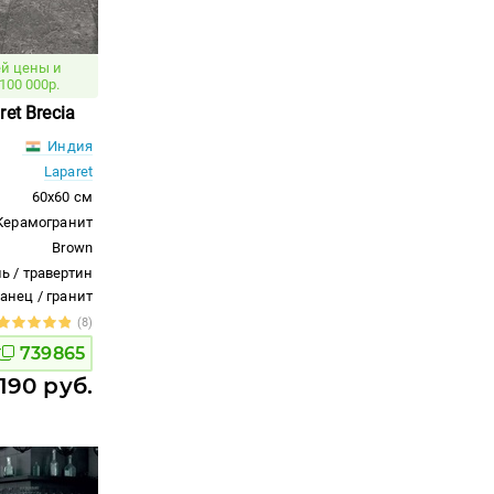
й цены и
100 000р.
et Brecia
Индия
Laparet
60x60 см
Керамогранит
Brown
ь / травертин
ланец / гранит
(8)
739865
 190 руб.