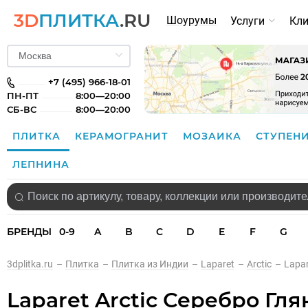
3D
ПЛИТКА
.RU
Шоурумы
Услуги
Кл
+7 (495) 966-18-01
ПН-ПТ
8:00—20:00
СБ-ВС
8:00—20:00
ПЛИТКА
КЕРАМОГРАНИТ
МОЗАИКА
СТУПЕН
ЛЕПНИНА
БРЕНДЫ
0-9
A
B
C
D
E
F
G
3dplitka.ru
–
Плитка
–
Плитка из Индии
–
Laparet
–
Arctic
–
Lapar
Laparet Arctic Серебро Гл