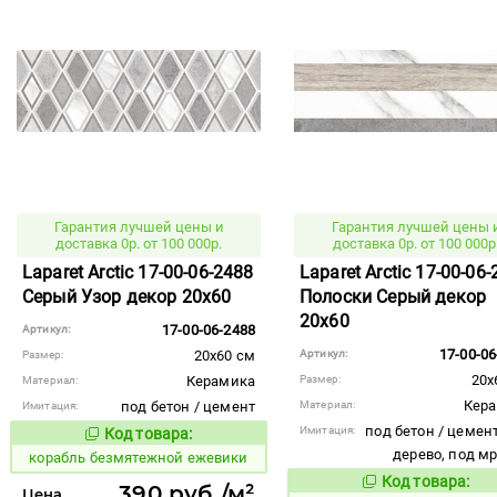
Гарантия лучшей цены и
Гарантия лучшей цены 
доставка 0р. от 100 000р.
доставка 0р. от 100 000р
Laparet Arctic 17-00-06-2488
Laparet Arctic 17-00-06
Серый Узор декор 20x60
Полоски Серый декор
20x60
17-00-06-2488
Артикул:
17-00-06
20x60 см
Артикул:
Размер:
20x
Керамика
Размер:
Материал:
Кер
под бетон / цемент
Материал:
Имитация:
под бетон / цемент
Имитация:
Код товара:
766149
Код товара:
дерево, под м
корабль безмятежной ежевики
Код товара:
766144
Код то
390 руб./м²
Цена