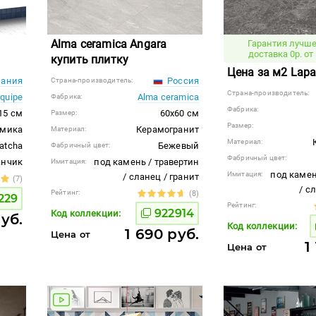
Alma ceramica Angara
Гарантия лучше
доставка 0р. от 
купить плитку
Цена за м2 Lapar
ания
Россия
Страна-производитель:
Страна-производитель:
quipe
Alma ceramica
Фабрика:
Фабрика:
x15 см
60x60 см
Размер:
Размер:
амика
Керамогранит
Материал:
Материал:
atcha
Бежевый
Фабричный цвет:
Фабричный цвет:
анчик
под камень / травертин
Имитация:
под камен
Имитация:
/ сланец / гранит
(7)
/ с
Рейтинг:
(8)
229
Рейтинг:
922914
Код коллекции:
уб.
Код коллекции:
1 690 руб.
Цена от
1
Цена от