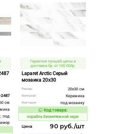
и
Гарантия лучшей цены и
.
доставка 0р. от 100 000р.
-2487
Laparet Arctic Серый
мозаика 20x30
20x30 см
Размер:
-2487
Керамика
Материал:
60 см
под мозаику
Имитация:
амика
Код товара:
766153
Код товара:
, под
корабль безмятежной зари
рамор
90 руб./шт
Цена
вара: