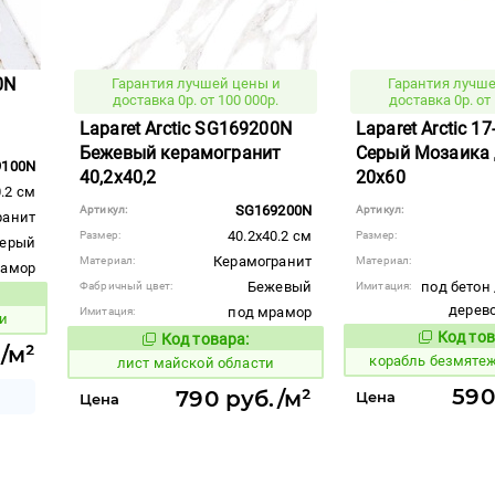
0N
Гарантия лучшей цены и
Гарантия лучше
доставка 0р. от 100 000р.
доставка 0р. от 
Laparet Arctic SG169200N
Laparet Arctic 1
Бежевый керамогранит
Серый Мозаика
9100N
40,2x40,2
20x60
0.2 см
SG169200N
Артикул:
Артикул:
ранит
40.2x40.2 см
Размер:
Размер:
ерый
Керамогранит
Материал:
Материал:
рамор
Бежевый
под бетон 
Фабричный цвет:
Имитация:
вара:
дерев
под мрамор
Имитация:
и
Код тов
Код товара:
766147
881438
Код товара:
/м²
корабль безмяте
лист майской области
590
790 руб./м²
Цена
Цена