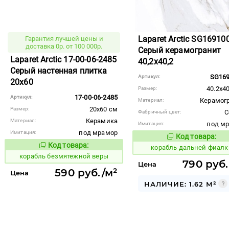
Laparet Arctic SG16910
Гарантия лучшей цены и
доставка 0р. от 100 000р.
Серый керамогранит
Laparet Arctic 17-00-06-2485
40,2x40,2
Серый настенная плитка
SG16
Артикул:
20x60
40.2x4
Размер:
17-00-06-2485
Артикул:
Керамог
Материал:
20x60 см
Размер:
С
Фабричный цвет:
Керамика
Материал:
под м
Имитация:
под мрамор
Имитация:
Код товара:
768739
Код то
Код товара:
766133
корабль дальней фиалк
Код товара:
корабль безмятежной веры
790 руб.
Цена
590 руб./м²
Цена
НАЛИЧИЕ: 1.62 М²