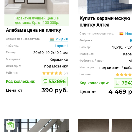
Купить керамическую
Гарантия лучшей цены и
доставка 0р. от 100 000р.
плитку Алтея
Алабама цена на плитку
Исп
Страна-производитель:
Индия
Страна-производитель:
E
Фабрика:
Laparet
Фабрика:
10x10, 7.5
Размер:
20x60, 40.2x40.2 см
Размер:
Кер
Материал:
Керамика
Материал:
M
Фабричный цвет:
под мозаику
Имитация:
под кирпич / каб
Имитация:
Рейтинг:
(7)
Рейтинг:
532896
Код коллекции:
794
Код коллекции:
390 руб.
Цена от
4 469 р
Цена от