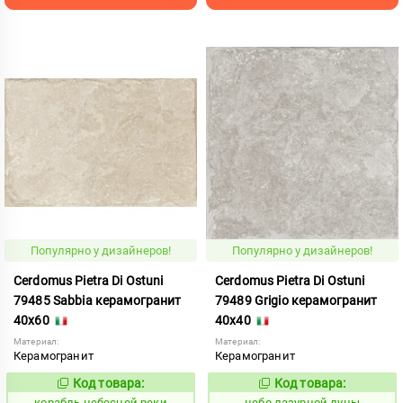
Популярно у дизайнеров!
Популярно у дизайнеров!
Cerdomus Pietra Di Ostuni
Cerdomus Pietra Di Ostuni
79485 Sabbia керамогранит
79489 Grigio керамогранит
40x60
40x40
Материал:
Материал:
Керамогранит
Керамогранит
Код товара:
Код товара:
773579
1114545
Код:
Код:
корабль небесной реки
небо лазурной луны