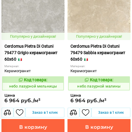
Популярно у дизайнеров!
Популярно у дизайнеров!
Cerdomus Pietra Di Ostuni
Cerdomus Pietra Di Ostuni
79477 Grigio керамогранит
79479 Sabbia керамогранит
60x60
60x60
Материал:
Материал:
Керамогранит
Керамогранит
Код товара:
Код товара:
1114549
1114546
Код:
Код:
небо лазурной мельницы
небо лазурной малины
Цена
Цена
6 964 руб./м²
6 964 руб./м²
Заказ в 1 клик
Заказ в 1 клик
В корзину
В корзину