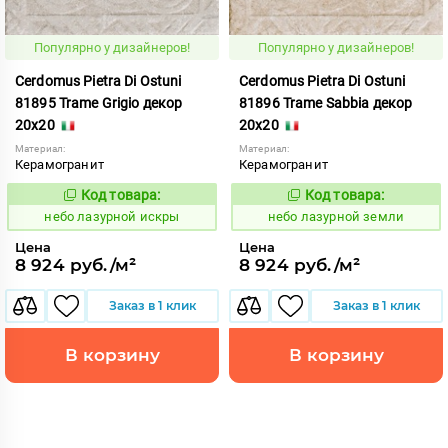
Популярно у дизайнеров!
Популярно у дизайнеров!
Cerdomus Pietra Di Ostuni
Cerdomus Pietra Di Ostuni
81895 Trame Grigio декор
81896 Trame Sabbia декор
20x20
20x20
Материал:
Материал:
Керамогранит
Керамогранит
Код товара:
Код товара:
1114534
1114530
Код:
Код:
небо лазурной искры
небо лазурной земли
Цена
Цена
8 924 руб./м²
8 924 руб./м²
Заказ в 1 клик
Заказ в 1 клик
В корзину
В корзину