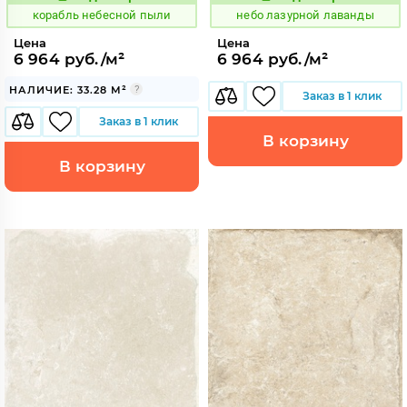
773576
1114541
Код:
Код:
корабль небесной пыли
небо лазурной лаванды
Цена
Цена
6 964 руб./м²
6 964 руб./м²
НАЛИЧИЕ: 33.28 М²
Заказ в 1 клик
Заказ в 1 клик
В корзину
В корзину