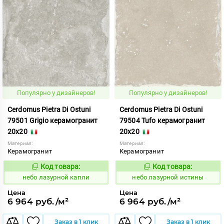
Популярно у дизайнеров!
Популярно у дизайнеров!
Cerdomus Pietra Di Ostuni
Cerdomus Pietra Di Ostuni
79501 Grigio керамогранит
79504 Tufo керамогранит
20x20
20x20
Материал:
Материал:
Керамогранит
Керамогранит
Код товара:
Код товара:
1114537
1114536
Код:
Код:
небо лазурной капли
небо лазурной истины
Цена
Цена
6 964 руб./м²
6 964 руб./м²
Заказ в 1 клик
Заказ в 1 клик