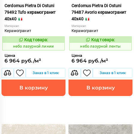
Cerdomus Pietra Di Ostuni
Cerdomus Pietra Di Ostuni
79492 Tufo керамогранит
79487 Avorio керамогранит
40x40
40x40
Материал:
Материал:
Керамогранит
Керамогранит
Код товара:
Код товара:
1114544
1114543
Код:
Код:
небо лазурной линии
небо лазурной ленты
Цена
Цена
6 964 руб./м²
6 964 руб./м²
Заказ в 1 клик
Заказ в 1 клик
В корзину
В корзину