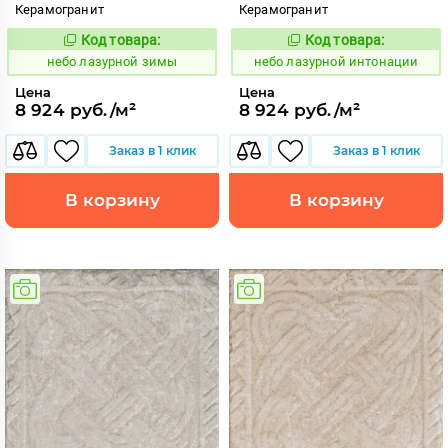
Керамогранит
Керамогранит
Код товара:
Код товара:
1114532
1114533
Код:
Код:
небо лазурной зимы
небо лазурной интонации
Цена
Цена
8 924 руб./м²
8 924 руб./м²
Заказ в 1 клик
Заказ в 1 клик
В корзину
В корзину