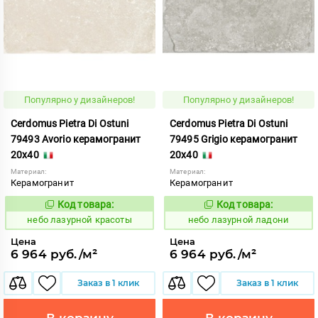
Популярно у дизайнеров!
Популярно у дизайнеров!
Cerdomus Pietra Di Ostuni
Cerdomus Pietra Di Ostuni
79493 Avorio керамогранит
79495 Grigio керамогранит
20x40
20x40
Материал:
Материал:
Керамогранит
Керамогранит
Код товара:
Код товара:
1114540
1114542
Код:
Код:
небо лазурной красоты
небо лазурной ладони
Цена
Цена
6 964 руб./м²
6 964 руб./м²
Заказ в 1 клик
Заказ в 1 клик
В корзину
В корзину