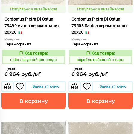
Популярно у дизайнеров!
Популярно у дизайнеров!
Cerdomus Pietra Di Ostuni
Cerdomus Pietra Di Ostuni
79499 Avorio керамогранит
79503 Sabbia керамогранит
20x20
20x20
Материал:
Материал:
Керамогранит
Керамогранит
Код товара:
Код товара:
1114535
773573
Код:
Код:
небо лазурной исповеди
корабль небесной птицы
Цена
Цена
6 964 руб./м²
6 964 руб./м²
Заказ в 1 клик
Заказ в 1 клик
В корзину
В корзину