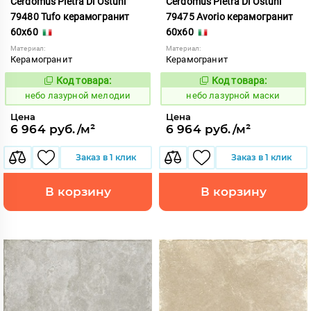
Cerdomus Pietra Di Ostuni
Cerdomus Pietra Di Ostuni
79480 Tufo керамогранит
79475 Avorio керамогранит
60x60
60x60
Материал:
Материал:
Керамогранит
Керамогранит
Код товара:
Код товара:
1114548
1114547
Код:
Код:
небо лазурной мелодии
небо лазурной маски
Цена
Цена
6 964 руб./м²
6 964 руб./м²
Заказ в 1 клик
Заказ в 1 клик
В корзину
В корзину