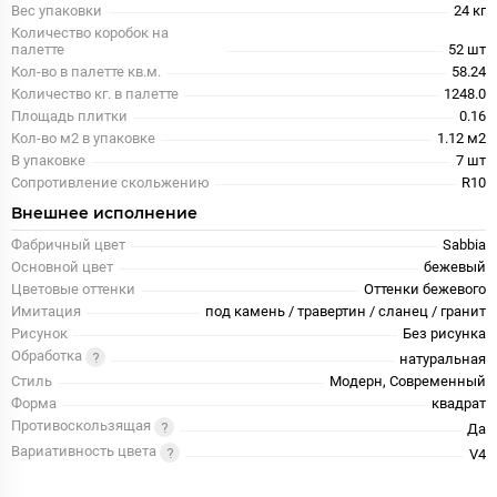
Вес упаковки
24 кг
Количество коробок на
палетте
52 шт
Кол-во в палетте кв.м.
58.24
Количество кг. в палетте
1248.0
Площадь плитки
0.16
Кол-во м2 в упаковке
1.12 м2
В упаковке
7 шт
Сопротивление скольжению
R10
Внешнее исполнение
Фабричный цвет
Sabbia
Основной цвет
бежевый
Цветовые оттенки
Оттенки бежевого
Имитация
под камень / травертин / сланец / гранит
Рисунок
Без рисунка
Обработка
натуральная
Стиль
Модерн, Современный
Форма
квадрат
Противоскользящая
Да
Вариативность цвета
V4