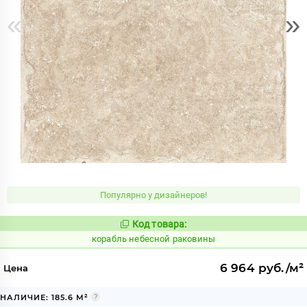
«
»
Популярно у дизайнеров!
Код товара:
773578
Код:
корабль небесной раковины
6 964 руб./м²
Цена
НАЛИЧИЕ: 185.6 М²