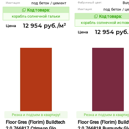
Bur
под бетон / цемент
Фабричный цвет:
Имитация:
под бетон / ц
Имитация:
Код товара:
777390
Код товара:
корабль солнечной гальки
Код товара:
777410
Код то
корабль солнечной испов
12 954 руб./м²
Цена
12 954 руб.
Цена
Резка и подъем в квартиру!
Резка и подъем в квартир
Floor Gres (Florim) Buildtech
Floor Gres (Florim) Buil
2.0 766817 Crimson Glo
2.0 766818 Burgundy Gl