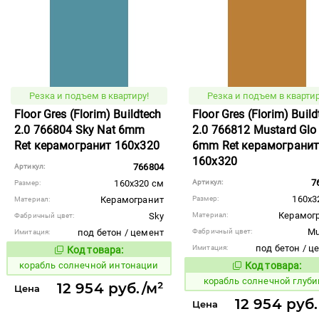
Резка и подъем в квартиру!
Резка и подъем в квартир
Floor Gres (Florim) Buildtech
Floor Gres (Florim) Buil
2.0 766804 Sky Nat 6mm
2.0 766812 Mustard Glo
Ret керамогранит 160x320
6mm Ret керамограни
160x320
766804
Артикул:
7
160x320 см
Артикул:
Размер:
160x3
Керамогранит
Размер:
Материал:
Керамог
Sky
Материал:
Фабричный цвет:
Mu
под бетон / цемент
Фабричный цвет:
Имитация:
под бетон / ц
Имитация:
Код товара:
777408
Код товара:
корабль солнечной интонации
Код товара:
777392
Код то
корабль солнечной глуб
12 954 руб./м²
Цена
12 954 руб.
Цена