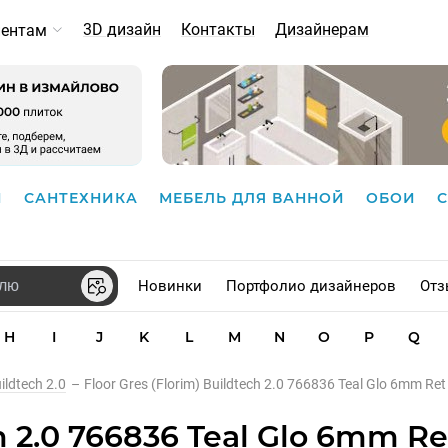
3D дизайн
Контакты
Дизайнерам
иентам
И
САНТЕХНИКА
МЕБЕЛЬ ДЛЯ ВАННОЙ
ОБОИ
Новинки
Портфолио дизайнеров
Отз
H
I
J
K
L
M
N
O
P
Q
ildtech 2.0
–
Floor Gres (Florim) Buildtech 2.0 766836 Teal Glo 6mm Ret
h 2.0 766836 Teal Glo 6mm Re