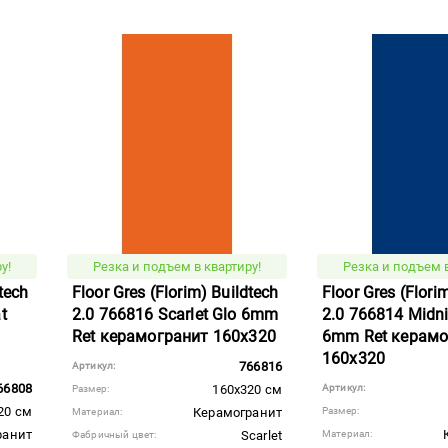
у!
Резка и подъем в квартиру!
Резка и подъем в
dtech
Floor Gres (Florim) Buildtech
Floor Gres (Flori
t
2.0 766816 Scarlet Glo 6mm
2.0 766814 Midni
т
Ret керамогранит 160x320
6mm Ret керамо
160x320
766816
Артикул:
66808
160x320 см
Артикул:
Размер:
20 см
Керамогранит
Размер:
Материал:
ранит
Scarlet
Материал:
Фабричный цвет: