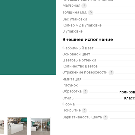
Материал
Толщина мм.
Вес упаковки
Кол-во м2 в упаковке
В упаковке
Внешнее исполнение
Фабричный цвет
Основной цвет
Цветовые оттенки
Количество цветов
Отражение поверхности
Имитация
Рисунок
Обработка
полиров
Стиль
Класс
Форма
Покрытие
Вариативность цвета