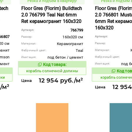
у!
Резка и подъем в квартиру!
Резка и подъем в
dtech
Floor Gres (Florim) Buildtech
Floor Gres (Flori
2.0 766799 Teal Nat 6mm
2.0 766801 Must
т
Ret керамогранит 160x320
6mm Ret керамо
160x320
766799
Артикул:
66807
160x320 см
Артикул:
Размер:
20 см
Керамогранит
Размер:
Материал:
ранит
Teal
Материал:
Фабричный цвет:
imson
под бетон / цемент
Фабричный цвет:
Имитация:
емент
под б
Имитация:
Код товара:
777396
Код товара:
корабль солнечной долины
Код тов
777404
вара:
ики
корабль солнеч
12 954 руб./м²
Цена
/м²
12 954
Цена