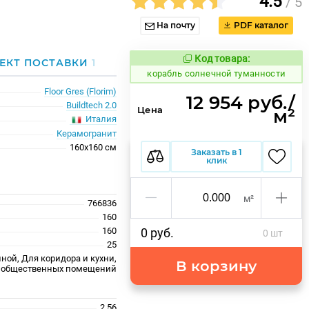
4.5
/ 5
На почту
PDF каталог
Код товара:
777484
ЕКТ ПОСТАВКИ
1
Код товара:
корабль солнечной туманности
Floor Gres (Florim)
12 954 руб./
Buildtech 2.0
Цена
м²
Италия
Керамогранит
160x160 см
Заказать в 1
клик
м²
766836
160
160
0 руб.
0 шт
25
ной, Для коридора и кухни,
В корзину
 общественных помещений
2.56