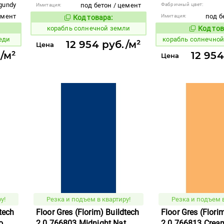
gundy
под бетон / цемент
Фабричный цвет:
Имитация:
емент
под б
Имитация:
Код товара:
777405
Код товара:
корабль солнечной земли
Код тов
777401
вара:
еди
корабль солнечно
12 954 руб./м²
Цена
/м²
12 954
Цена
у!
Резка и подъем в квартиру!
Резка и подъем в
dtech
Floor Gres (Florim) Buildtech
Floor Gres (Flori
o
2.0 766803 Midnight Nat
2.0 766813 Cre