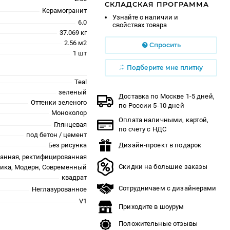
СКЛАДСКАЯ ПРОГРАММА
Керамогранит
Узнайте о наличии и
6.0
свойствах товара
37.069 кг
2.56 м2
Спросить
1 шт
Подберите мне плитку
Teal
зеленый
Доставка по Москве 1-5 дней,
Оттенки зеленого
по России 5-10 дней
Моноколор
Оплата наличными, картой,
Глянцевая
по счету с НДС
под бетон / цемент
Без рисунка
Дизайн-проект в подарок
анная, ректифицированная
Скидки на большие заказы
ика, Модерн, Современный
квадрат
Сотрудничаем с дизайнерами
Неглазурованное
V1
Приходите в шоурум
Положительные отзывы