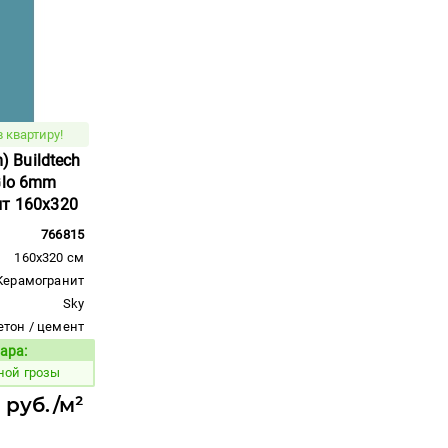
 квартиру!
m) Buildtech
Glo 6mm
ит 160x320
766815
160x320 см
Керамогранит
Sky
етон / цемент
ара:
Код товара:
ной грозы
 руб./м²