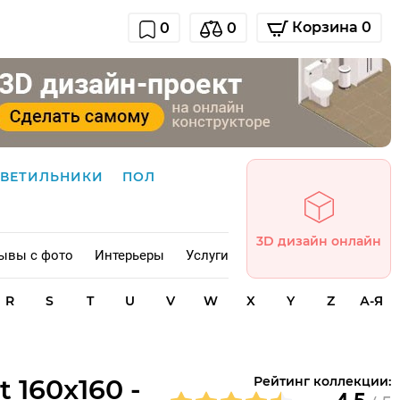
Корзина 0
0
0
СВЕТИЛЬНИКИ
ПОЛ
3D дизайн онлайн
ывы с фото
Интерьеры
Услуги
R
S
T
U
V
W
X
Y
Z
А-Я
t 160x160 -
Рейтинг коллекции: