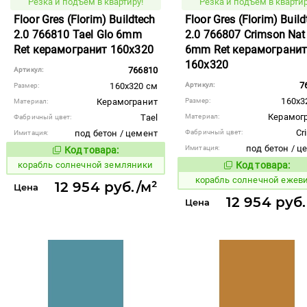
Резка и подъем в квартиру!
Резка и подъем в квартир
Floor Gres (Florim) Buildtech
Floor Gres (Florim) Buil
2.0 766810 Tael Glo 6mm
2.0 766807 Crimson Nat
Ret керамогранит 160x320
6mm Ret керамограни
160x320
766810
Артикул:
7
160x320 см
Артикул:
Размер:
160x3
Керамогранит
Размер:
Материал:
Керамог
Tael
Материал:
Фабричный цвет:
Cr
под бетон / цемент
Фабричный цвет:
Имитация:
под бетон / ц
Имитация:
Код товара:
777406
Код товара:
корабль солнечной земляники
Код товара:
777399
Код то
корабль солнечной ежев
12 954 руб./м²
Цена
12 954 руб.
Цена