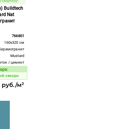
 квартиру!
m) Buildtech
ard Nat
гранит
766801
160x320 см
Керамогранит
Mustard
етон / цемент
ара:
Код товара:
ной звезды
 руб./м²