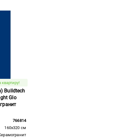
 квартиру!
m) Buildtech
ght Glo
гранит
766814
160x320 см
Керамогранит