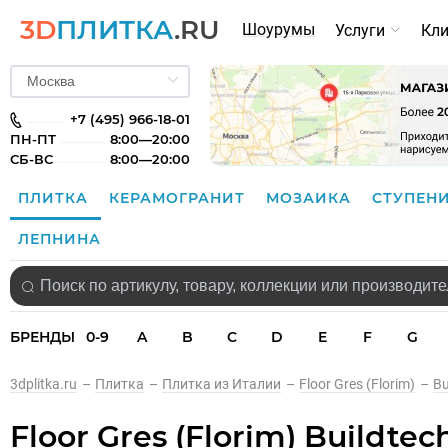
3D
ПЛИТКА
.RU
Шоурумы
Услуги
Кл
+7 (495) 966-18-01
ПН-ПТ
8:00—20:00
СБ-ВС
8:00—20:00
ПЛИТКА
КЕРАМОГРАНИТ
МОЗАИКА
СТУПЕН
ЛЕПНИНА
БРЕНДЫ
0-9
A
B
C
D
E
F
G
3dplitka.ru
–
Плитка
–
Плитка из Италии
–
Floor Gres (Florim)
–
Bu
Floor Gres (Florim) Buildtec