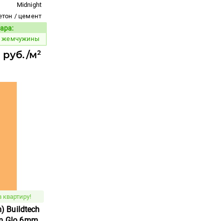
Midnight
етон / цемент
ара:
Код товара:
й жемчужины
 руб./м²
 квартиру!
m) Buildtech
am Glo 6mm