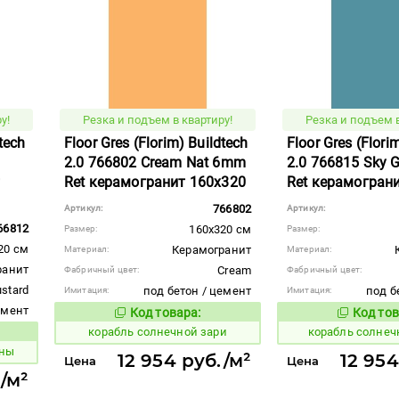
у!
Резка и подъем в квартиру!
Резка и подъем в
dtech
Floor Gres (Florim) Buildtech
Floor Gres (Flori
2.0 766802 Cream Nat 6mm
2.0 766815 Sky 
т
Ret керамогранит 160x320
Ret керамогран
766802
Артикул:
Артикул:
66812
160x320 см
Размер:
Размер:
20 см
Керамогранит
Материал:
Материал:
ранит
Cream
Фабричный цвет:
Фабричный цвет:
stard
под бетон / цемент
под б
Имитация:
Имитация:
емент
Код товара:
Код тов
777403
777394
Код товара:
корабль солнечной зари
корабль солнеч
вара:
ины
12 954 руб./м²
12 954
Цена
Цена
/м²