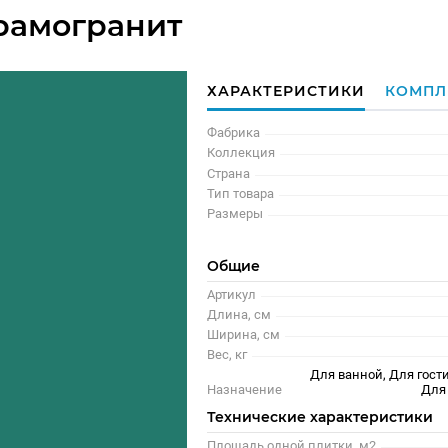
рамогранит
ХАРАКТЕРИСТИКИ
КОМПЛ
Фабрика
Коллекция
Страна
Тип товара
Размеры
Общие
Артикул
Длина, см
Ширина, см
Вес, кг
Для ванной, Для гости
Назначение
Для
Технические характеристики
Площадь одной плитки, м2