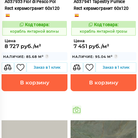
A037933 Fior di Pesco Pol
A037941 Tapestry Pumice
Rect керамогранит 60x120
Rect керамогранит 60x120
Код товара:
Код товара:
781012
781019
Код:
Код:
корабль янтарной волны
корабль янтарной грозы
Цена
Цена
8 727 руб./м²
7 451 руб./м²
НАЛИЧИЕ: 85.68 М²
НАЛИЧИЕ: 95.04 М²
Заказ в 1 клик
Заказ в 1 клик
В корзину
В корзину