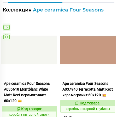
Коллекция
Ape ceramica Four Seasons
Ape ceramica Four Seasons
Ape ceramica Four Seasons
A035618 Montblanc White
A037940 Terracotta Matt Rect
Matt Rect керамогранит
керамогранит 60x120
60x120
Код товара:
781017
Код:
Код товара:
корабль янтарной глубины
781014
Код:
корабль янтарной вьюги
Цена