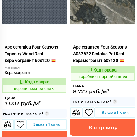
Ape ceramica Four Seasons
Ape ceramica Four Seasons
Tapestry Woad Rect
A037622 Dedalus Pol Rect
керамогранит 60x120
керамогранит 60x120
Материал:
Код товара:
781011
Код:
Керамогранит
корабль янтарной сливы
Код товара:
789338
Код:
Цена
корень нежной силы
8 727 руб./м²
Цена
НАЛИЧИЕ: 76.32 М²
7 002 руб./м²
Заказ в 1 клик
НАЛИЧИЕ: 40.76 М²
Заказ в 1 клик
В корзину