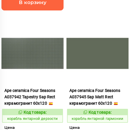
В корзину
Ape ceramica Four Seasons
Ape ceramica Four Seasons
A037942 Tapestry Sap Rect
A037945 Sap Matt Rect
керамогранит 60x120
керамогранит 60x120
Код товара:
Код товара:
781020
781016
Код:
Код:
корабль янтарной дерзости
корабль янтарной гармонии
Цена
Цена