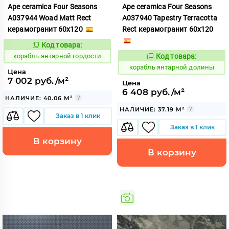
Ape ceramica Four Seasons
Ape ceramica Four Seasons
A037944 Woad Matt Rect
A037940 Tapestry Terracotta
керамогранит 60x120
Rect керамогранит 60x120
Код товара:
781018
Код:
корабль янтарной гордости
Код товара:
781021
Код:
корабль янтарной долины
Цена
7 002 руб./м²
Цена
6 408 руб./м²
НАЛИЧИЕ: 40.06 М²
НАЛИЧИЕ: 37.19 М²
Заказ в 1 клик
Заказ в 1 клик
В корзину
В корзину