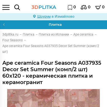
3D
PLITKA
0
0
0
Шоурум
в Измайлово
Плитка
3dplitka.ru
–
Плитка
–
Плитка из Испании
–
Ape ceramica
–
Four Seasons
–
Ape ceramica Four Seasons A037935 Decor Set Summer (комп/2
шт)
Ape ceramica Four Seasons A037935
Decor Set Summer (комп/2 шт)
60x120 - керамическая плитка и
керамогранит