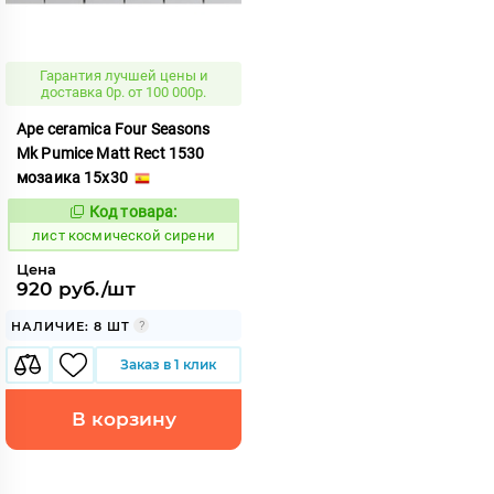
Гарантия лучшей цены и
доставка 0р. от 100 000р.
Ape ceramica Four Seasons
Mk Pumice Matt Rect 1530
мозаика 15x30
Код товара:
879964
Код:
лист космической сирени
Цена
920 руб./шт
НАЛИЧИЕ: 8 ШТ
Заказ в 1 клик
В корзину