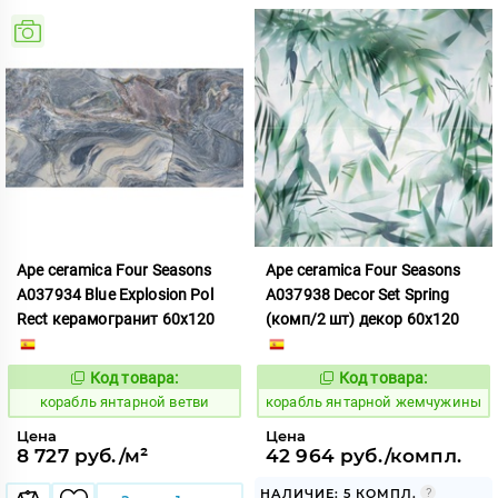
Ape ceramica Four Seasons
Ape ceramica Four Seasons
A037934 Blue Explosion Pol
A037938 Decor Set Spring
Rect керамогранит 60x120
(комп/2 шт) декор 60x120
Код товара:
Код товара:
781009
781026
Код:
Код:
корабль янтарной ветви
корабль янтарной жемчужины
Цена
Цена
8 727 руб./м²
42 964 руб./компл.
НАЛИЧИЕ: 5 КОМПЛ.