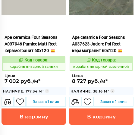
Ape ceramica Four Seasons
Ape ceramica Four Seasons
A037946 Pumice Matt Rect
A037623 Jadore Pol Rect
керамогранит 60x120
керамогранит 60x120
Код товара:
Код товара:
781015
781013
Код:
Код:
корабль янтарной гальки
корабль янтарной вселенной
Цена
Цена
7 002 руб./м²
8 727 руб./м²
НАЛИЧИЕ: 177.34 М²
НАЛИЧИЕ: 38.16 М²
Заказ в 1 клик
Заказ в 1 клик
В корзину
В корзину