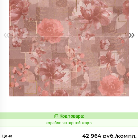
«
»
Код товара:
781025
Код:
корабль янтарной жары
42 964 руб./компл.
Цена