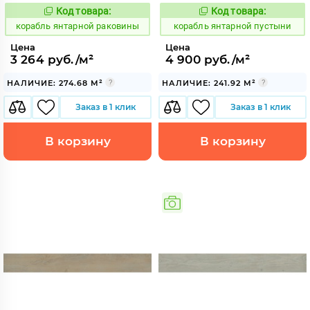
Код товара:
Код товара:
781078
781075
Код:
Код:
корабль янтарной раковины
корабль янтарной пустыни
Цена
Цена
3 264 руб./м²
4 900 руб./м²
НАЛИЧИЕ: 274.68 М²
НАЛИЧИЕ: 241.92 М²
Заказ в 1 клик
Заказ в 1 клик
В корзину
В корзину