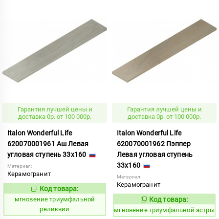
Гарантия лучшей цены и
Гарантия лучшей цены и
доставка 0р. от 100 000р.
доставка 0р. от 100 000р.
Italon Wonderful Life
Italon Wonderful Life
620070001961 Аш Левая
620070001962 Пэппер
угловая ступень 33x160
Левая угловая ступень
33x160
Материал:
Керамогранит
Материал:
Керамогранит
Код товара:
950580
Код:
мгновение триумфальной
Код товара:
950581
Код:
реликвии
мгновение триумфальной астры