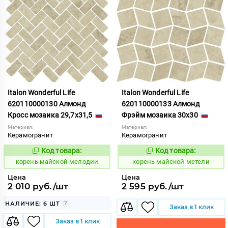
Italon Wonderful Life
Italon Wonderful Life
620110000130 Алмонд
620110000133 Алмонд
Кросс мозаика 29,7x31,5
Фрэйм мозаика 30x30
Материал:
Материал:
Керамогранит
Керамогранит
Код товара:
Код товара:
787673
787675
Код:
Код:
корень майской мелодии
корень майской метели
Цена
Цена
2 010 руб./шт
2 595 руб./шт
НАЛИЧИЕ: 6 ШТ
Заказ в 1 клик
Заказ в 1 клик