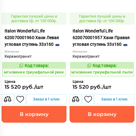
Гарантия лучшей цены и
Гарантия лучшей цены и
доставка 0р. от 100 000р.
доставка 0р. от 100 000р.
Italon Wonderful Life
Italon Wonderful Life
620070001960 Хани Левая
620070001957 Хани Правая
угловая ступень 33x160
угловая ступень 33x160
Материал:
Материал:
Керамогранит
Керамогранит
Код товара:
Код товара:
950579
950576
Код:
Код:
мгновение триумфальной реки
мгновение триумфальной пыли
Цена
Цена
15 520 руб./шт
15 520 руб./шт
Заказ в 1 клик
Заказ в 1 клик
В корзину
В корзину