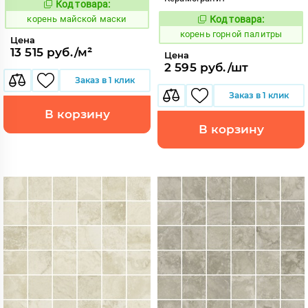
Код товара:
787672
Код:
корень майской маски
Код товара:
783691
Код:
корень горной палитры
Цена
13 515 руб./м²
Цена
2 595 руб./шт
Заказ в 1 клик
Заказ в 1 клик
В корзину
В корзину