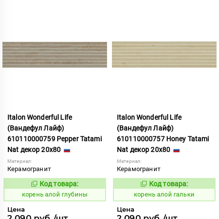
Italon Wonderful Life
Italon Wonderful Life
(Вандефул Лайф)
(Вандефул Лайф)
610110000759 Pepper Tatami
610110000757 Honey Tatami
Nat декор 20x80
Nat декор 20x80
Материал:
Материал:
Керамогранит
Керамогранит
Код товара:
Код товара:
781392
781390
Код:
Код:
корень алой глубины
корень алой гальки
Цена
Цена
2 090 руб./шт
2 090 руб./шт