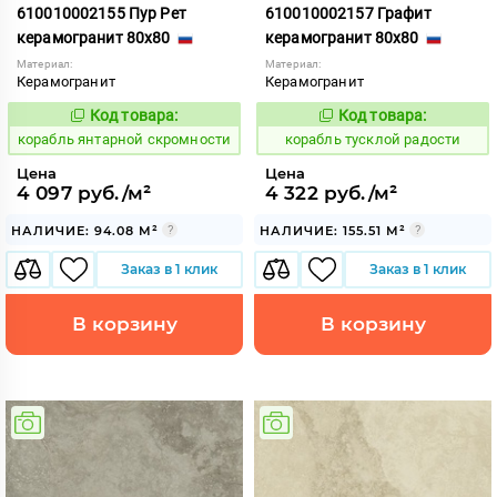
610010002155 Пур Рет
610010002157 Графит
керамогранит 80x80
керамогранит 80x80
Материал:
Материал:
Керамогранит
Керамогранит
Код товара:
Код товара:
781093
778952
Код:
Код:
корабль янтарной скромности
корабль тусклой радости
Цена
Цена
4 097 руб./м²
4 322 руб./м²
НАЛИЧИЕ: 94.08 М²
НАЛИЧИЕ: 155.51 М²
Заказ в 1 клик
Заказ в 1 клик
В корзину
В корзину