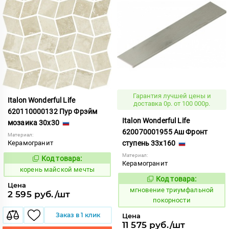
Гарантия лучшей цены и
Italon Wonderful Life
доставка 0р. от 100 000р.
620110000132 Пур Фрэйм
Italon Wonderful Life
мозаика 30x30
620070001955 Аш Фронт
Материал:
Керамогранит
ступень 33x160
Материал:
Код товара:
787676
Код:
Керамогранит
корень майской мечты
Код товара:
950572
Код:
Цена
мгновение триумфальной
2 595 руб./шт
покорности
Заказ в 1 клик
Цена
11 575 руб./шт