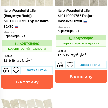
Italon Wonderful Life
Italon Wonderful Life
(Вандефул Лайф)
610110000755 Графит
610110000753 Пур мозаика
мозаика 30x30
30x30
Материал:
Керамогранит
Материал:
Керамогранит
Код товара:
783680
Код:
Код товара:
корень горной мудрости
783683
Код:
корень горной нежности
Цена
13 515 руб./м²
Цена
13 515 руб./м²
Заказ в 1 клик
Заказ в 1 клик
В корзину
В корзину