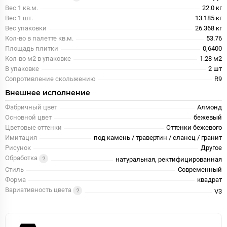
Вес 1 кв.м.
22.0 кг
Вес 1 шт.
13.185 кг
Вес упаковки
26.368 кг
Кол-во в палетте кв.м.
53.76
Площадь плитки
0,6400
Кол-во м2 в упаковке
1.28 м2
В упаковке
2 шт
Сопротивление скольжению
R9
Внешнее исполнение
Фабричный цвет
Алмонд
Основной цвет
бежевый
Цветовые оттенки
Оттенки бежевого
Имитация
под камень / травертин / сланец / гранит
Рисунок
Другое
Обработка
натуральная, ректифицированная
Стиль
Современный
Форма
квадрат
Вариативность цвета
V3