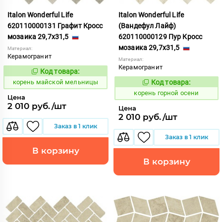
Italon Wonderful Life
Italon Wonderful Life
620110000131 Графит Кросс
(Вандефул Лайф)
мозаика 29,7x31,5
620110000129 Пур Кросс
мозаика 29,7x31,5
Материал:
Керамогранит
Материал:
Керамогранит
Код товара:
787674
Код:
корень майской мельницы
Код товара:
783690
Код:
корень горной осени
Цена
2 010 руб./шт
Цена
2 010 руб./шт
Заказ в 1 клик
Заказ в 1 клик
В корзину
В корзину