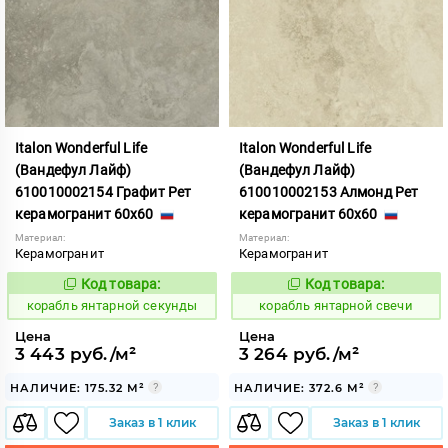
Italon Wonderful Life
Italon Wonderful Life
(Вандефул Лайф)
(Вандефул Лайф)
610010002154 Графит Рет
610010002153 Алмонд Рет
керамогранит 60x60
керамогранит 60x60
Материал:
Материал:
Керамогранит
Керамогранит
Код товара:
Код товара:
781087
781084
Код:
Код:
корабль янтарной секунды
корабль янтарной свечи
Цена
Цена
3 443 руб./м²
3 264 руб./м²
НАЛИЧИЕ: 175.32 М²
НАЛИЧИЕ: 372.6 М²
Заказ в 1 клик
Заказ в 1 клик