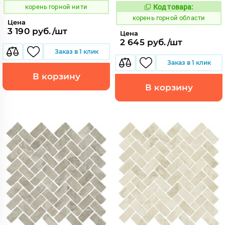
корень горной нити
Код товара:
783688
Код:
корень горной области
Цена
3 190 руб./шт
Цена
2 645 руб./шт
Заказ в 1 клик
Заказ в 1 клик
В корзину
В корзину