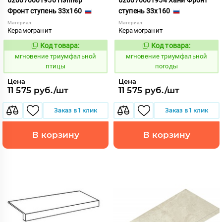
Фронт ступень 33x160
ступень 33x160
Материал:
Материал:
Керамогранит
Керамогранит
Код товара:
Код товара:
950573
950571
Код:
Код:
мгновение триумфальной
мгновение триумфальной
птицы
погоды
Цена
Цена
11 575 руб./шт
11 575 руб./шт
Заказ в 1 клик
Заказ в 1 клик
В корзину
В корзину