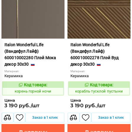
Italon Wonderful Life
Italon Wonderful Life
(Вандефул Лайф)
(Вандефул Лайф)
600010002280 Плэй Мока
600010002278 Плэй Вуд
декор 30x30
декор 30x30
Материал:
Материал:
Керамика
Керамика
Код товара:
Код товара:
783686
778950
Код:
Код:
корень горной ночи
корабль тусклой пустыни
Цена
Цена
3 190 руб./шт
3 190 руб./шт
Заказ в 1 клик
Заказ в 1 клик
В корзину
В корзину