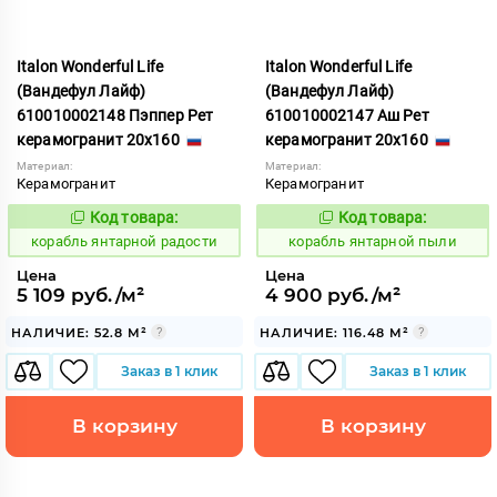
Italon Wonderful Life
Italon Wonderful Life
(Вандефул Лайф)
(Вандефул Лайф)
610010002148 Пэппер Рет
610010002147 Аш Рет
керамогранит 20x160
керамогранит 20x160
Материал:
Материал:
Керамогранит
Керамогранит
Код товара:
Код товара:
781077
781076
Код:
Код:
корабль янтарной радости
корабль янтарной пыли
Цена
Цена
5 109 руб./м²
4 900 руб./м²
НАЛИЧИЕ: 52.8 М²
НАЛИЧИЕ: 116.48 М²
Заказ в 1 клик
Заказ в 1 клик
В корзину
В корзину