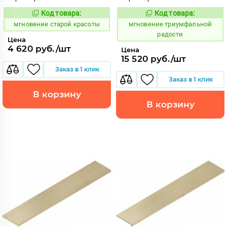
Код товара:
Код товара:
949665
950577
Код:
Код:
мгновение старой красоты
мгновение триумфальной
радости
Цена
4 620 руб./шт
Цена
15 520 руб./шт
Заказ в 1 клик
Заказ в 1 клик
В корзину
В корзину