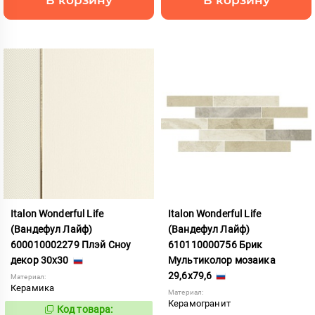
Italon Wonderful Life
Italon Wonderful Life
(Вандефул Лайф)
(Вандефул Лайф)
600010002279 Плэй Сноу
610110000756 Брик
декор 30x30
Мультиколор мозаика
29,6x79,6
Материал:
Керамика
Материал:
Керамогранит
Код товара:
783685
Код: