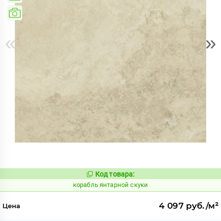
«
»
Код товара:
781094
Код:
корабль янтарной скуки
4 097 руб./м²
Цена