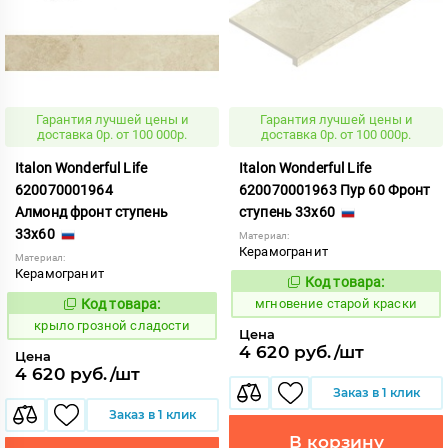
Гарантия лучшей цены и
Гарантия лучшей цены и
доставка 0р. от 100 000р.
доставка 0р. от 100 000р.
Italon Wonderful Life
Italon Wonderful Life
620070001964
620070001963 Пур 60 Фронт
Алмонд фронт ступень
ступень 33x60
33x60
Материал:
Керамогранит
Материал:
Керамогранит
Код товара:
949664
Код:
Код товара:
мгновение старой краски
830970
Код:
крыло грозной сладости
Цена
4 620 руб./шт
Цена
4 620 руб./шт
Заказ в 1 клик
Заказ в 1 клик
В корзину