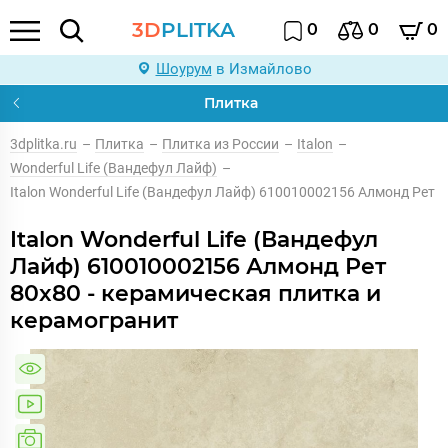
3D
PLITKA
0
0
0
Шоурум
в Измайлово
Плитка
3dplitka.ru
–
Плитка
–
Плитка из России
–
Italon
–
Wonderful Life (Вандефул Лайф)
–
Italon Wonderful Life (Вандефул Лайф) 610010002156 Алмонд Рет
Italon Wonderful Life (Вандефул
Лайф) 610010002156 Алмонд Рет
80x80 - керамическая плитка и
керамогранит