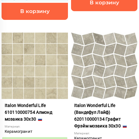
В корзину
В корзину
Italon Wonderful Life
Italon Wonderful Life
610110000754 Алмонд
(Вандефул Лайф)
мозаика 30x30
620110000134 Графит
Фрэйм мозаика 30x30
Материал:
Керамогранит
Материал:
Керамогранит