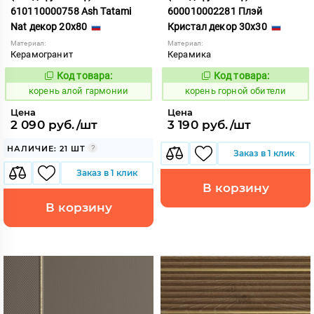
610110000758 Ash Tatami
600010002281 Плэй
Nat декор 20x80
Кристал декор 30x30
Материал:
Материал:
Керамогранит
Керамика
Код товара:
Код товара:
781391
783687
Код:
Код:
корень алой гармонии
корень горной обители
Цена
Цена
2 090 руб./шт
3 190 руб./шт
НАЛИЧИЕ: 21 ШТ
Заказ в 1 клик
Заказ в 1 клик
В корзину
В корзину