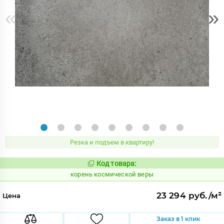
«
»
Резка и подъем в квартиру!
Код товара:
786133
Код:
корень космической веры
23 294 руб./м²
Цена
Заказ в 1 клик