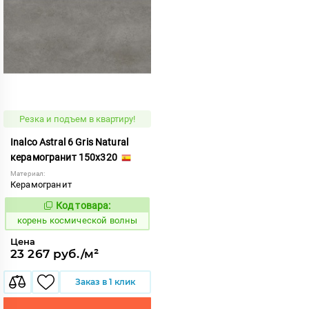
Резка и подъем в квартиру!
Inalco Astral 6 Gris Natural
керамогранит 150x320
Материал:
Керамогранит
Код товара:
786137
Код:
корень космической волны
Цена
23 267 руб./м²
Заказ в 1 клик