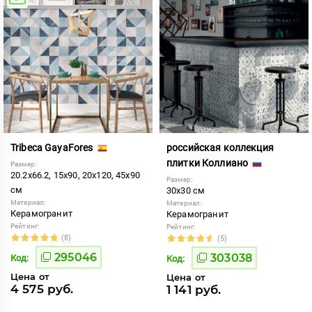
Tribeca GayaFores
российская коллекция
плитки Коллиано
Размер:
20.2x66.2, 15x90, 20x120, 45x90
Размер:
см
30x30 см
Материал:
Материал:
Керамогранит
Керамогранит
Рейтинг:
Рейтинг:
(8)
(5)
295046
303038
Код:
Код:
Цена от
Цена от
4 575 руб.
1 141 руб.