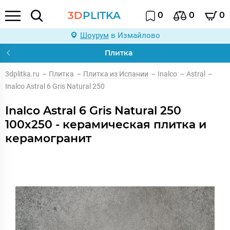
3D
PLITKA
0
0
0
Шоурум
в Измайлово
Плитка
3dplitka.ru
–
Плитка
–
Плитка из Испании
–
Inalco
–
Astral
–
Inalco Astral 6 Gris Natural 250
Inalco Astral 6 Gris Natural 250
100x250 - керамическая плитка и
керамогранит