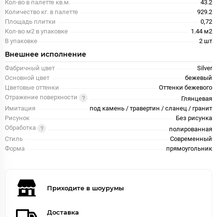
Кол-во в палетте кв.м.
43.2
Количество кг. в палетте
929.2
Площадь плитки
0,72
Кол-во м2 в упаковке
1.44 м2
В упаковке
2 шт
Внешнее исполнение
Фабричный цвет
Silver
Основной цвет
бежевый
Цветовые оттенки
Оттенки бежевого
Отражение поверхности
Глянцевая
Имитация
под камень / травертин / сланец / гранит
Рисунок
Без рисунка
Обработка
полированная
Стиль
Современный
Форма
прямоугольник
Приходите в шоурумы
Доставка