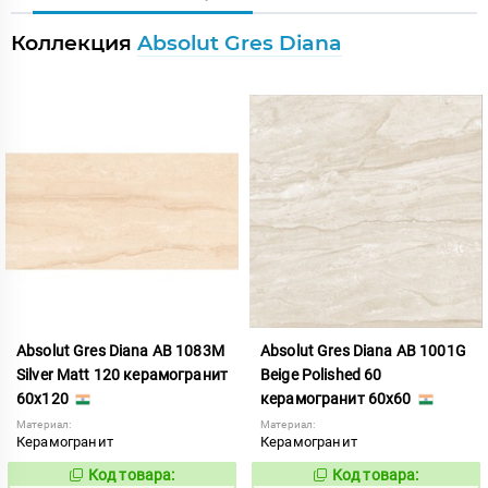
Коллекция
Absolut Gres Diana
Absolut Gres Diana AB 1083M
Absolut Gres Diana AB 1001G
Silver Matt 120 керамогранит
Beige Polished 60
60x120
керамогранит 60x60
Материал:
Материал:
Керамогранит
Керамогранит
Код товара:
Код товара:
873644
786688
Код:
Код: