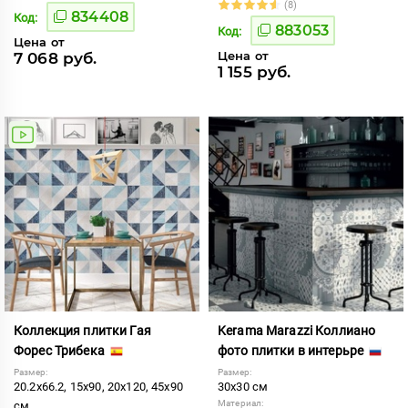
(8)
834408
Код:
883053
Код:
Цена от
Цена от
7 068 руб.
1 155 руб.
Коллекция плитки Гая
Kerama Marazzi Коллиано
Форес Трибека
фото плитки в интерьре
Размер:
Размер:
20.2x66.2, 15x90, 20x120, 45x90
30x30 см
Материал:
см