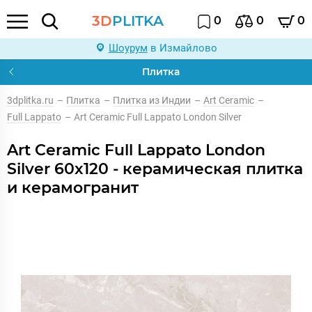
3D
PLITKA
0
0
0
Шоурум
в Измайлово
Плитка
3dplitka.ru
–
Плитка
–
Плитка из Индии
–
Art Ceramic
–
Full Lappato
–
Art Ceramic Full Lappato London Silver
Art Ceramic Full Lappato London
Silver 60x120 - керамическая плитка
и керамогранит