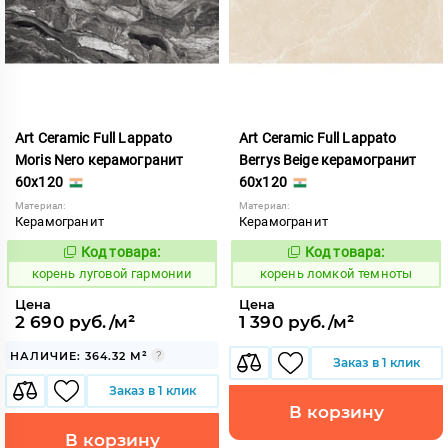
Art Ceramic Full Lappato
Art Ceramic Full Lappato
Moris Nero керамогранит
Berrys Beige керамогранит
60x120
60x120
Материал:
Материал:
Керамогранит
Керамогранит
Код товара:
Код товара:
787391
787352
Код:
Код:
корень луговой гармонии
корень ломкой темноты
Цена
Цена
2 690 руб./м²
1 390 руб./м²
НАЛИЧИЕ: 364.32 М²
Заказ в 1 клик
Заказ в 1 клик
В корзину
В корзину