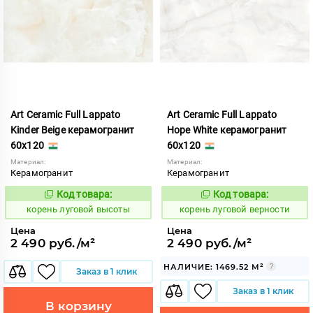
Art Ceramic Full Lappato
Art Ceramic Full Lappato
Kinder Beige керамогранит
Hope White керамогранит
60x120
60x120
Материал:
Материал:
Керамогранит
Керамогранит
Код товара:
Код товара:
787382
787381
Код:
Код:
корень луговой высоты
корень луговой верности
Цена
Цена
2 490 руб./м²
2 490 руб./м²
НАЛИЧИЕ: 1469.52 М²
Заказ в 1 клик
Заказ в 1 клик
В корзину