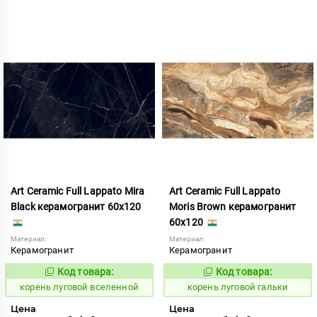
Art Ceramic Full Lappato Mira
Art Ceramic Full Lappato
Black керамогранит 60x120
Moris Brown керамогранит
60x120
Материал:
Материал:
Керамогранит
Керамогранит
Код товара:
Код товара:
787388
787390
Код:
Код:
корень луговой вселенной
корень луговой гальки
Цена
Цена