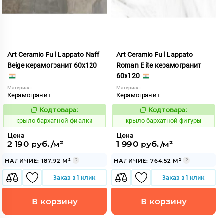
Art Ceramic Full Lappato Naff
Art Ceramic Full Lappato
Beige керамогранит 60x120
Roman Elite керамогранит
60x120
Материал:
Материал:
Керамогранит
Керамогранит
Код товара:
Код товара:
828614
828615
Код:
Код:
крыло бархатной фиалки
крыло бархатной фигуры
Цена
Цена
2 190 руб./м²
1 990 руб./м²
НАЛИЧИЕ: 187.92 М²
НАЛИЧИЕ: 764.52 М²
Заказ в 1 клик
Заказ в 1 клик
В корзину
В корзину