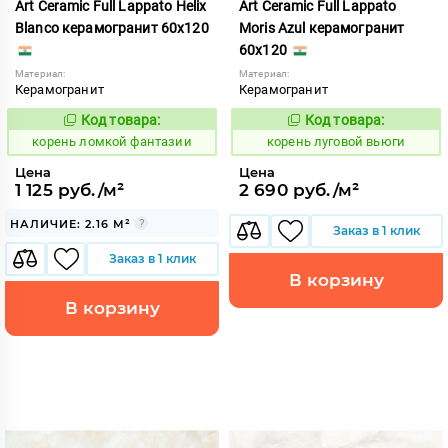
Art Ceramic Full Lappato Helix
Art Ceramic Full Lappato
Blanco керамогранит 60x120
Moris Azul керамогранит
60x120
Материал:
Материал:
Керамогранит
Керамогранит
Код товара:
Код товара:
787362
787389
Код:
Код:
корень ломкой фантазии
корень луговой вьюги
Цена
Цена
1 125 руб./м²
2 690 руб./м²
НАЛИЧИЕ: 2.16 М²
Заказ в 1 клик
Заказ в 1 клик
В корзину
В корзину