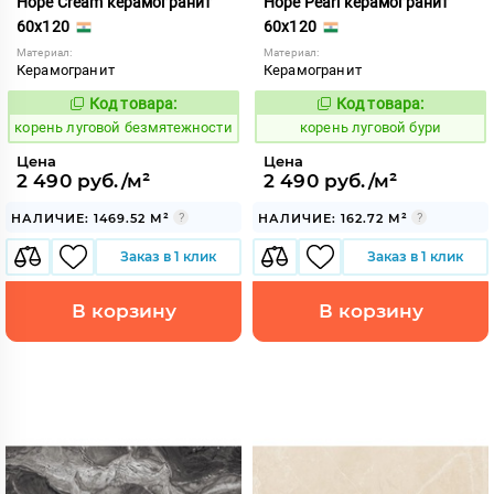
Hope Cream керамогранит
Hope Pearl керамогранит
60x120
60x120
Материал:
Материал:
Керамогранит
Керамогранит
Код товара:
Код товара:
787379
787380
Код:
Код:
корень луговой безмятежности
корень луговой бури
Цена
Цена
2 490 руб./м²
2 490 руб./м²
НАЛИЧИЕ: 1469.52 М²
НАЛИЧИЕ: 162.72 М²
Заказ в 1 клик
Заказ в 1 клик
В корзину
В корзину