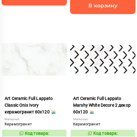
В корзину
Art Ceramic Full Lappato
Art Ceramic Full Lappato
Classic Onix Ivory
Marshy White Decore 2 декор
керамогранит 60x120
60x120
Материал:
Материал:
Керамогранит
Керамогранит
Код товара:
Код товара:
787357
787399
Код:
Код: