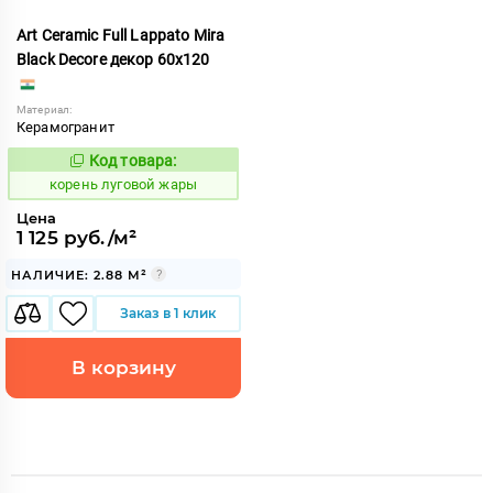
Art Ceramic Full Lappato Mira
Black Decore декор 60x120
Материал:
Керамогранит
Код товара:
787400
Код:
корень луговой жары
Цена
1 125 руб./м²
НАЛИЧИЕ: 2.88 М²
Заказ в 1 клик
В корзину