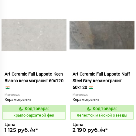
Art Ceramic Full Lappato Keen
Art Ceramic Full Lappato Naff
Blanco керамогранит 60x120
Steel Grey керамогранит
60x120
Материал:
Материал:
Керамогранит
Керамогранит
Код товара:
Код товара:
828613
865779
Код:
Код:
крыло бархатной феи
лепесток майской звезды
Цена
Цена
1 125 руб./м²
2 190 руб./м²