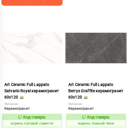
Art Ceramic Full Lappato
Art Ceramic Full Lappato
Satvario Royal керамогранит
Berrys Graffite керамогранит
60x120
60x120
Материал:
Материал:
Керамогранит
Керамогранит
Код товара:
Код товара:
787398
787353
Код:
Код:
корень луговой совести
корень ломкой тени