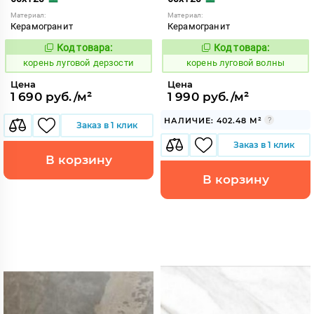
Материал:
Материал:
Керамогранит
Керамогранит
Код товара:
Код товара:
787395
787387
Код:
Код:
корень луговой дерзости
корень луговой волны
Цена
Цена
1 690 руб./м²
1 990 руб./м²
НАЛИЧИЕ: 402.48 М²
Заказ в 1 клик
Заказ в 1 клик
В корзину
В корзину