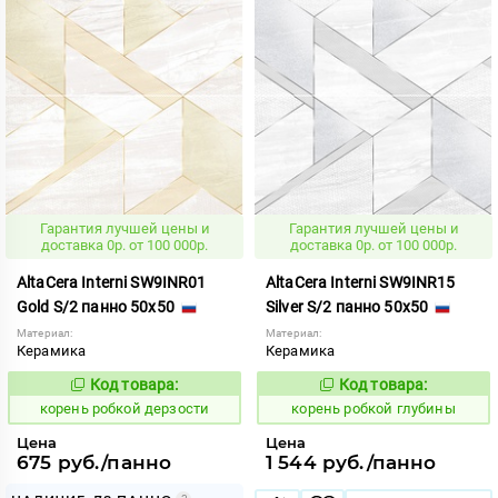
Гарантия лучшей цены и
Гарантия лучшей цены и
доставка 0р. от 100 000р.
доставка 0р. от 100 000р.
AltaCera Interni SW9INR01
AltaCera Interni SW9INR15
Gold S/2 панно 50x50
Silver S/2 панно 50x50
Материал:
Материал:
Керамика
Керамика
Код товара:
Код товара:
791020
791017
Код:
Код:
корень робкой дерзости
корень робкой глубины
Цена
Цена
675 руб./панно
1 544 руб./панно