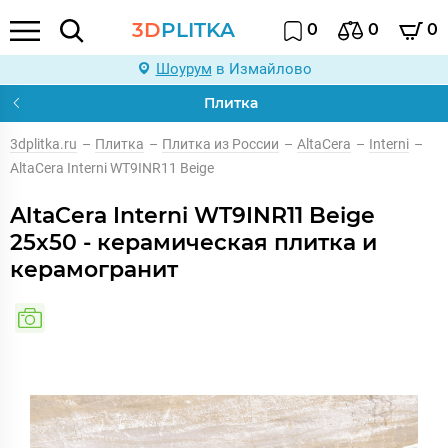
3D
PLITKA
0
0
0
Шоурум
в Измайлово
Плитка
3dplitka.ru
–
Плитка
–
Плитка из России
–
AltaCera
–
Interni
–
AltaCera Interni WT9INR11 Beige
AltaCera Interni WT9INR11 Beige
25x50 - керамическая плитка и
керамогранит