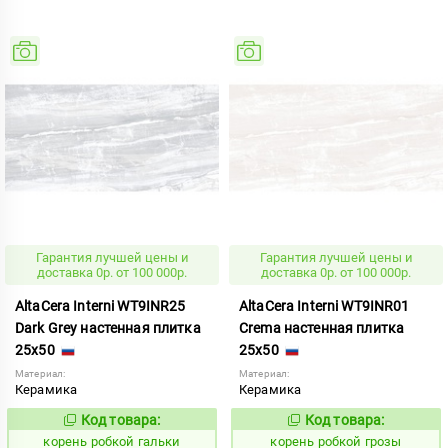
Гарантия лучшей цены и
Гарантия лучшей цены и
доставка 0р. от 100 000р.
доставка 0р. от 100 000р.
AltaCera Interni WT9INR25
AltaCera Interni WT9INR01
Dark Grey настенная плитка
Crema настенная плитка
25x50
25x50
Материал:
Материал:
Керамика
Керамика
Код товара:
Код товара:
791015
791019
Код:
Код:
корень робкой гальки
корень робкой грозы