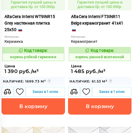
Гарантия лучшей цены и
Гарантия лучшей цены и
доставка 0р. от 100 000р.
доставка 0р. от 100 000р.
AltaCera Interni WT9INR15
AltaCera Interni FT3INR11
Grey настенная плитка
Beige керамогранит 41x41
25x50
Материал:
Материал:
Керамика
Керамогранит
Код товара:
Код товара:
791016
790888
Код:
Код:
корень робкой гармонии
корень ранней вселенной
Цена
Цена
1 390 руб./м²
1 485 руб./м²
НАЛИЧИЕ: 1699.73 М²
НАЛИЧИЕ: 61.53 М²
Заказ в 1 клик
Заказ в 1 клик
В корзину
В корзину