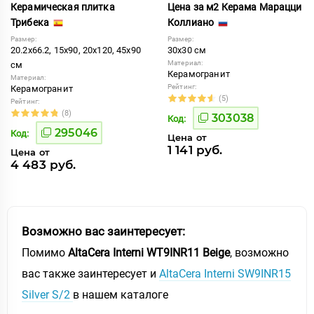
Керамическая плитка
Цена за м2 Керама Марацци
Трибека
Коллиано
Размер:
Размер:
20.2x66.2, 15x90, 20x120, 45x90
30x30 см
Материал:
см
Керамогранит
Материал:
Рейтинг:
Керамогранит
(5)
Рейтинг:
(8)
303038
Код:
295046
Код:
Цена от
1 141 руб.
Цена от
4 483 руб.
Возможно вас заинтересует:
Помимо
AltaCera Interni WT9INR11 Beige
, возможно
вас также заинтересует и
AltaCera Interni SW9INR15
Silver S/2
в нашем каталоге