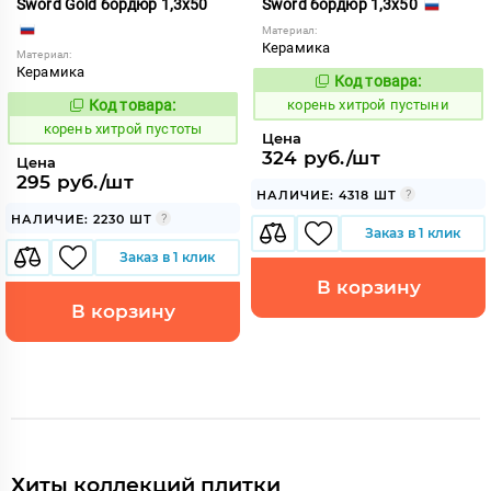
Sword Gold бордюр 1,3x50
Sword бордюр 1,3x50
Материал:
Керамика
Материал:
Керамика
Код товара:
795325
Код:
Код товара:
корень хитрой пустыни
795324
Код:
корень хитрой пустоты
Цена
324 руб./шт
Цена
295 руб./шт
НАЛИЧИЕ: 4318 ШТ
НАЛИЧИЕ: 2230 ШТ
Заказ в 1 клик
Заказ в 1 клик
В корзину
В корзину
Хиты коллекций плитки