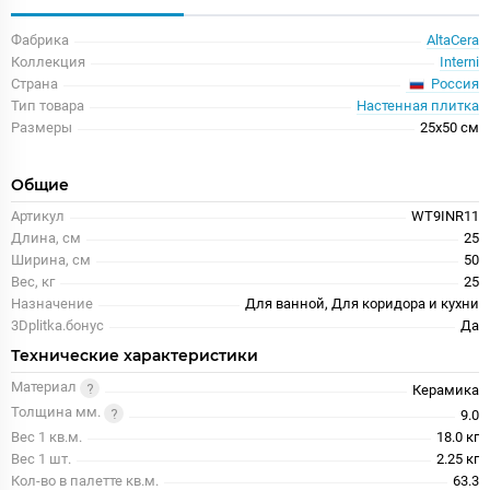
Фабрика
AltaCera
Коллекция
Interni
Россия
Страна
Тип товара
Настенная плитка
Размеры
25x50 см
Общие
Артикул
WT9INR11
Длина, см
25
Ширина, см
50
Вес, кг
25
Назначение
Для ванной, Для коридора и кухни
3Dplitka.бонус
Да
Технические характеристики
Материал
Керамика
Толщина мм.
9.0
Вес 1 кв.м.
18.0 кг
Вес 1 шт.
2.25 кг
Кол-во в палетте кв.м.
63.3