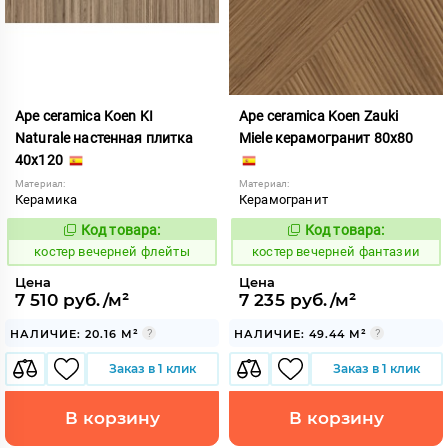
Ape ceramica Koen KI
Ape ceramica Koen Zauki
Naturale настенная плитка
Miele керамогранит 80x80
40x120
Материал:
Материал:
Керамика
Керамогранит
Код товара:
Код товара:
798491
798487
Код:
Код:
костер вечерней флейты
костер вечерней фантазии
Цена
Цена
7 510 руб./м²
7 235 руб./м²
НАЛИЧИЕ: 20.16 М²
НАЛИЧИЕ: 49.44 М²
Заказ в 1 клик
Заказ в 1 клик
В корзину
В корзину