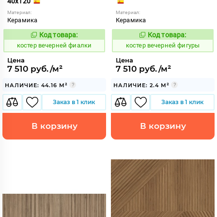
40x120
Материал:
Материал:
Керамика
Керамика
Код товара:
Код товара:
798489
798490
Код:
Код:
костер вечерней фиалки
костер вечерней фигуры
Цена
Цена
7 510 руб./м²
7 510 руб./м²
НАЛИЧИЕ: 44.16 М²
НАЛИЧИЕ: 2.4 М²
Заказ в 1 клик
Заказ в 1 клик
В корзину
В корзину