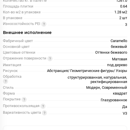
Количество кг. в палетте
1261.0
Площадь плитки
0.64
Кол-во м2 в упаковке
1.28 м2
В упаковке
2 шт
Износостойкость PEI
3
Внешнее исполнение
Фабричный цвет
Caramello
Основной цвет
бежевый
Цветовые оттенки
Оттенки бежевого
Отражение поверхности
Матовая
Имитация
под дерево
Рисунок
Абстракция/ Геометрические фигуры/ Узоры
Обработка
структурированная, натуральная,
ректифицированная
Стиль
Модерн, Современный
Форма
квадрат
Покрытие
Глазурованное
Противоскользящая
Да
Вариативность цвета
V3