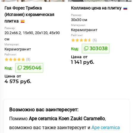
Гая Форес Трибека
Коллиано цена на плитку
(Испания) керамическая
Размер:
30x30 см
плитка
Материал:
Размер:
Керамогранит
20.2x66.2, 15x90, 20x120, 45x90
Рейтинг:
см
(5)
Материал:
303038
Код:
Керамогранит
Рейтинг:
Цена от
(8)
1 141 руб.
295046
Код:
Цена от
4 575 руб.
Возможно вас заинтересует:
Помимо
Ape ceramica Koen Zauki Caramello
,
возможно вас также заинтересует и
Ape ceramica