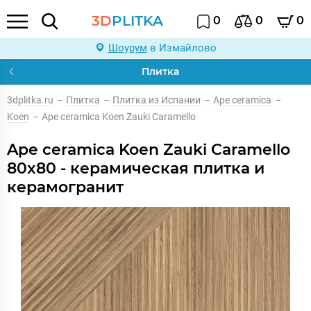
3D
PLITKA
0
0
0
Шоурум
в Измайлово
Плитка
3dplitka.ru
–
Плитка
–
Плитка из Испании
–
Ape ceramica
–
Koen
–
Ape ceramica Koen Zauki Caramello
Ape ceramica Koen Zauki Caramello
80x80 - керамическая плитка и
керамогранит