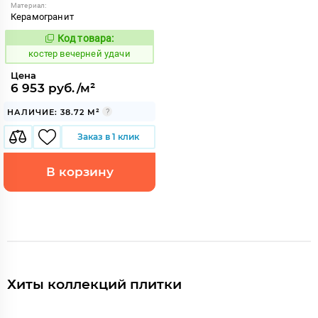
Материал:
Керамогранит
Код товара:
798485
Код:
костер вечерней удачи
Цена
6 953 руб./м²
НАЛИЧИЕ: 38.72 М²
Заказ в 1 клик
В корзину
Хиты коллекций плитки