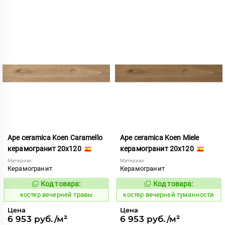
Ape ceramica Koen Caramello
Ape ceramica Koen Miele
керамогранит 20x120
керамогранит 20x120
Материал:
Материал:
Керамогранит
Керамогранит
Код товара:
Код товара:
798482
798484
Код:
Код:
костер вечерней травы
костер вечерней туманности
Цена
Цена
6 953 руб./м²
6 953 руб./м²