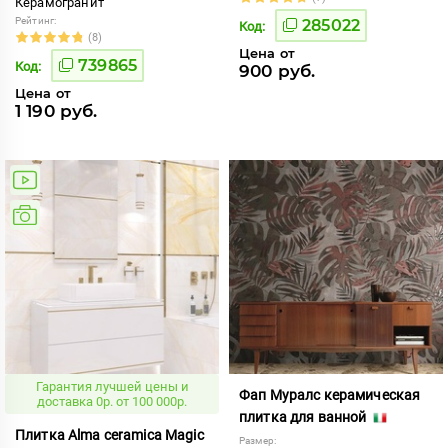
Керамогранит
Рейтинг:
285022
Код:
(8)
Цена от
739865
Код:
900 руб.
Цена от
1 190 руб.
Гарантия лучшей цены и
Фап Муралс керамическая
доставка 0р. от 100 000р.
плитка для ванной
Плитка Alma ceramica Magic
Размер: