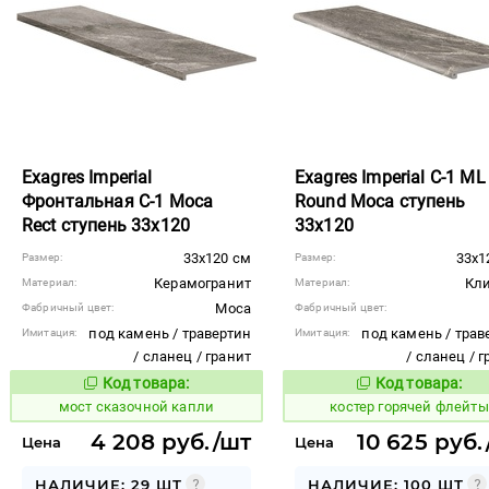
Exagres Imperial
Exagres Imperial C-1 ML
Фронтальная C-1 Moca
Round Moca ступень
Rect ступень 33x120
33x120
33x120 см
33x1
Размер:
Размер:
Керамогранит
Кл
Материал:
Материал:
Moca
Фабричный цвет:
Фабричный цвет:
под камень / травертин
под камень / трав
Имитация:
Имитация:
/ сланец / гранит
/ сланец / 
Код товара:
Код товара:
1026662
799616
Код товара:
Код то
мост сказочной капли
костер горячей флейты
4 208 руб./шт
10 625 руб.
Цена
Цена
НАЛИЧИЕ: 29 ШТ
НАЛИЧИЕ: 100 ШТ