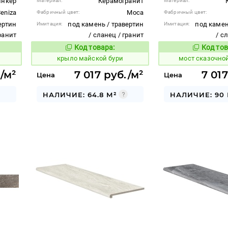
инкер
Керамогранит
Материал:
Материал:
eniza
Moca
Фабричный цвет:
Фабричный цвет:
ертин
под камень / травертин
под камен
Имитация:
Имитация:
гранит
/ сланец / гранит
/ с
Код товара:
Код тов
834505
1026661
вара:
Код товара:
крыло майской бури
мост сказочно
./м²
7 017 руб./м²
7 01
Цена
Цена
НАЛИЧИЕ: 64.8 М²
НАЛИЧИЕ: 90 