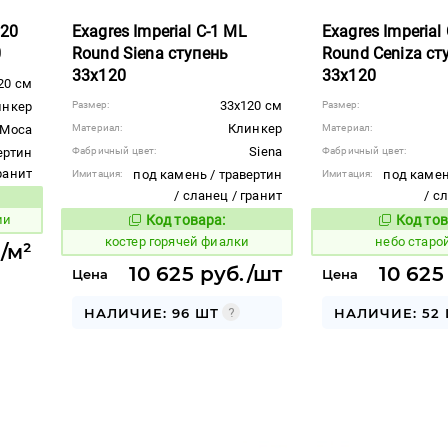
120
Exagres Imperial C-1 ML
Exagres Imperial
0
Round Siena ступень
Round Ceniza ст
33x120
33x120
20 см
33x120 см
инкер
Размер:
Размер:
Клинкер
Moca
Материал:
Материал:
Siena
ертин
Фабричный цвет:
Фабричный цвет:
гранит
под камень / травертин
под камен
Имитация:
Имитация:
/ сланец / гранит
/ с
вара:
ии
Код товара:
Код тов
799614
1121613
Код товара:
костер горячей фиалки
небо старо
./м²
10 625 руб./шт
10 625
Цена
Цена
НАЛИЧИЕ: 96 ШТ
НАЛИЧИЕ: 52