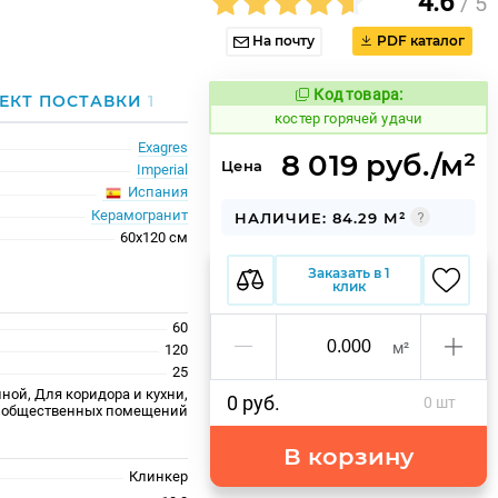
4.6
/ 5
На почту
PDF каталог
Код товара:
799610
ЕКТ ПОСТАВКИ
1
Код товара:
костер горячей удачи
Exagres
8 019 руб./м²
Цена
Imperial
Испания
Керамогранит
НАЛИЧИЕ: 84.29 М²
60x120 см
Заказать в 1
клик
60
м²
120
25
ной, Для коридора и кухни,
0 руб.
0 шт
 общественных помещений
В корзину
Клинкер