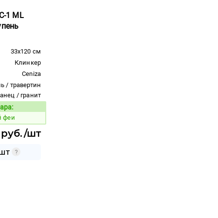
 C-1 ML
упень
33x120 см
Клинкер
Ceniza
ь / травертин
ланец / гранит
ара:
Код товара:
й феи
 руб./шт
 ШТ