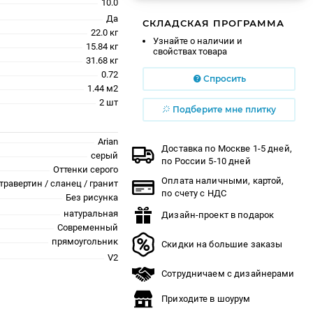
10.0
Да
СКЛАДСКАЯ ПРОГРАММА
22.0 кг
Узнайте о наличии и
15.84 кг
свойствах товара
31.68 кг
0.72
Спросить
1.44 м2
2 шт
Подберите мне плитку
Arian
Доставка по Москве 1-5 дней,
серый
по России 5-10 дней
Оттенки серого
Оплата наличными, картой,
травертин / сланец / гранит
по счету с НДС
Без рисунка
натуральная
Дизайн-проект в подарок
Современный
прямоугольник
Скидки на большие заказы
V2
Сотрудничаем с дизайнерами
Приходите в шоурум