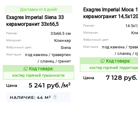
Exagres Imperial Moca 
Доставка от 8 дней!
керамогранит 14,5x12
Exagres Imperial Siena 33
керамогранит 33x66,5
14.5x1
Размер:
Кл
Материал:
33x66.5 см
Размер:
Фабричный цвет:
Клинкер
Материал:
под камень / трав
Имитация:
Siena
Фабричный цвет:
/ сланец / 
под камень / травертин
Имитация:
Код товара:
/ сланец / гранит
799604
Код то
костер горячей территор
Код товара:
799609
Код товара:
костер горячей туманности
7 128 руб
Цена
5 241 руб./м²
Цена
НАЛИЧИЕ: 44 М²