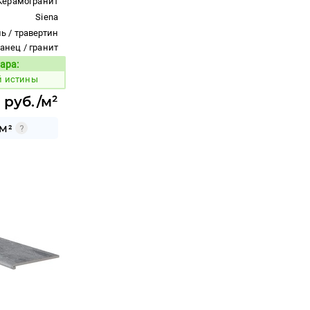
Керамогранит
Siena
ь / травертин
ланец / гранит
ара:
Код товара:
й истины
7 руб./м²
М²