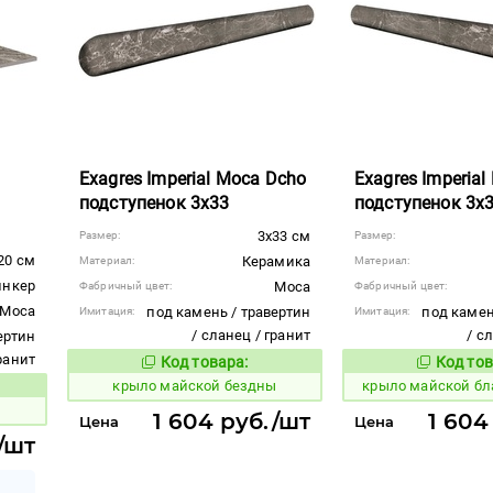
Exagres Imperial Moca Dcho
Exagres Imperial
подступенок 3x33
подступенок 3x
3x33 см
Размер:
Размер:
20 см
Керамика
Материал:
Материал:
инкер
Moca
Фабричный цвет:
Фабричный цвет:
Moca
под камень / травертин
под камен
Имитация:
Имитация:
/ сланец / гранит
/ с
ертин
гранит
Код товара:
Код тов
834502
834503
Код товара:
крыло майской бездны
крыло майской бл
вара:
1 604 руб./шт
1 604
Цена
Цена
/шт