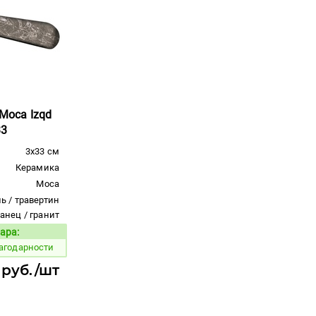
 Moca Izqd
33
3x33 см
Керамика
Moca
ь / травертин
ланец / гранит
ара:
Код товара:
агодарности
 руб./шт