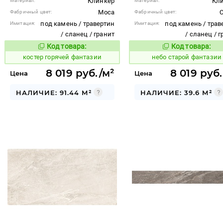
Клинкер
Кл
Материал:
Материал:
Moca
C
Фабричный цвет:
Фабричный цвет:
под камень / травертин
под камень / трав
Имитация:
Имитация:
/ сланец / гранит
/ сланец / 
Код товара:
Код товара:
799612
1121612
Код товара:
Код то
костер горячей фантазии
небо старой фантазии
8 019 руб./м²
8 019 руб
Цена
Цена
НАЛИЧИЕ: 91.44 М²
НАЛИЧИЕ: 39.6 М²