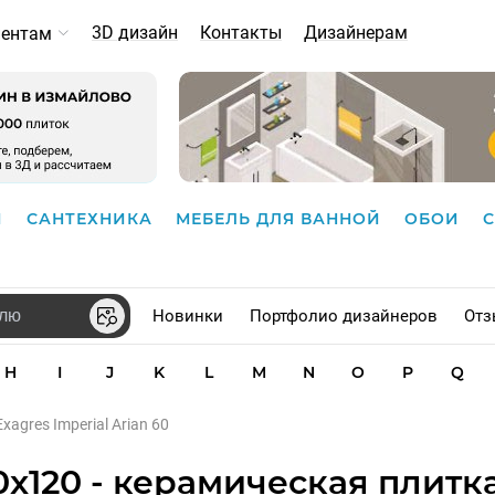
3D дизайн
Контакты
Дизайнерам
иентам
И
САНТЕХНИКА
МЕБЕЛЬ ДЛЯ ВАННОЙ
ОБОИ
Новинки
Портфолио дизайнеров
Отз
H
I
J
K
L
M
N
O
P
Q
Exagres Imperial Arian 60
60x120 - керамическая плитк