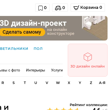
Корзина 0
0
0
СВЕТИЛЬНИКИ
ПОЛ
3D дизайн онлайн
ывы с фото
Интерьеры
Услуги
R
S
T
U
V
W
X
Y
Z
А-Я
а и
Рейтинг коллекции: