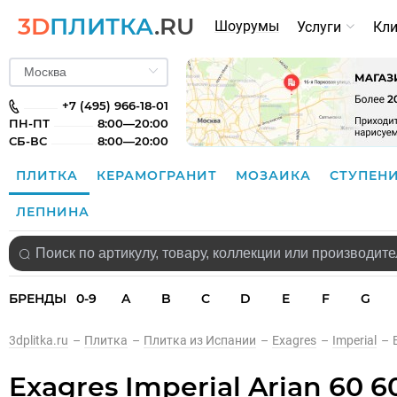
3D
ПЛИТКА
.RU
Шоурумы
Услуги
Кл
+7 (495) 966-18-01
ПН-ПТ
8:00—20:00
СБ-ВС
8:00—20:00
ПЛИТКА
КЕРАМОГРАНИТ
МОЗАИКА
СТУПЕН
ЛЕПНИНА
БРЕНДЫ
0-9
A
B
C
D
E
F
G
3dplitka.ru
–
Плитка
–
Плитка из Испании
–
Exagres
–
Imperial
–
Exagres Imperial Arian 60 