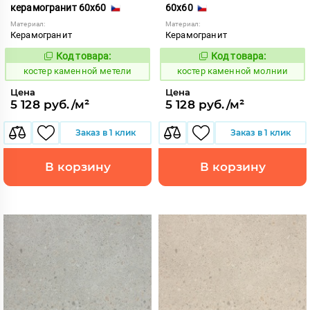
керамогранит 60x60
60x60
Материал:
Материал:
Керамогранит
Керамогранит
Код товара:
Код товара:
801550
801553
Код:
Код:
костер каменной метели
костер каменной молнии
Цена
Цена
5 128 руб./м²
5 128 руб./м²
Заказ в 1 клик
Заказ в 1 клик
В корзину
В корзину