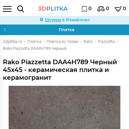
3D
PLITKA
0
0
0
Шоурум
в Измайлово
Плитка
3dplitka.ru
–
Плитка
–
Плитка из Чехии
–
Rako
–
Piazzetta
–
Rako Piazzetta DAA4H789 Черный
Rako Piazzetta DAA4H789 Черный
45x45 - керамическая плитка и
керамогранит