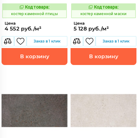
Код товара:
Код товара:
801573
801547
Код:
Код:
костер каменной птицы
костер каменной маски
Цена
Цена
4 552 руб./м²
5 128 руб./м²
Заказ в 1 клик
Заказ в 1 клик
В корзину
В корзину