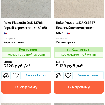
Rako Piazzetta DAK63788
Rako Piazzetta DAK63787
Серый керамогранит 60x60
Бежевый керамогранит
60x60
Материал:
Материал:
Керамогранит
Керамогранит
Код товара:
Код товара:
801552
801551
Код:
Код:
костер каменной миссии
костер каменной мечты
Цена
Цена
5 128 руб./м²
5 128 руб./м²
Заказ в 1 клик
Заказ в 1 клик
В корзину
В корзину