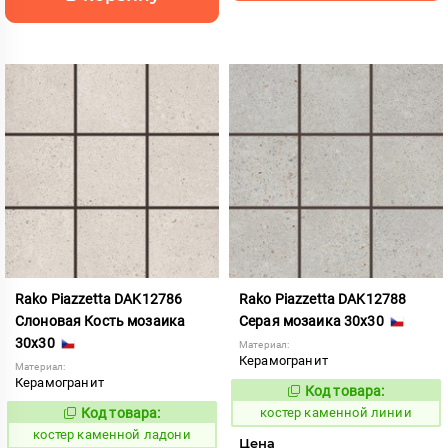
Rako Piazzetta DAK12786
Rako Piazzetta DAK12788
Слоновая Кость мозаика
Серая мозаика 30x30
30x30
Материал:
Керамогранит
Материал:
Керамогранит
Код товара:
801544
Код:
Код товара:
костер каменной линии
801542
Код:
костер каменной ладони
Цена