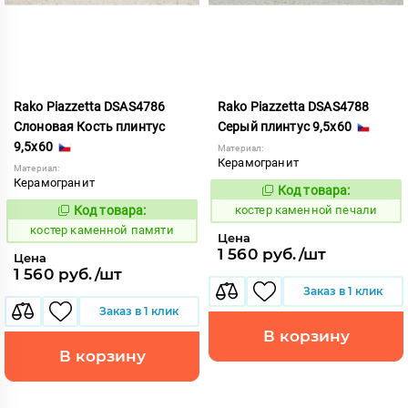
Rako Piazzetta DSAS4786
Rako Piazzetta DSAS4788
Слоновая Кость плинтус
Серый плинтус 9,5x60
9,5x60
Материал:
Керамогранит
Материал:
Керамогранит
Код товара:
801570
Код:
Код товара:
костер каменной печали
801568
Код:
костер каменной памяти
Цена
1 560 руб./шт
Цена
1 560 руб./шт
Заказ в 1 клик
Заказ в 1 клик
В корзину
В корзину