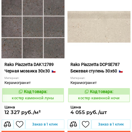
Rako Piazzetta DAK12789
Rako Piazzetta DCPSE787
Черная мозаика 30x30
Бежевая ступень 30x60
Материал:
Материал:
Керамогранит
Керамогранит
Код товара:
Код товара:
801545
801561
Код:
Код:
костер каменной луны
костер каменной ночи
Цена
Цена
12 327 руб./м²
4 055 руб./шт
Заказ в 1 клик
Заказ в 1 клик