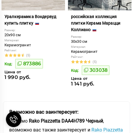
Уралкерамика Вондервуд
российская коллекция
купить плитку
плитки Керама Марацци
Коллиано
Размер:
20x90 см
Размер:
Материал:
30x30 см
Керамогранит
Материал:
Рейтинг:
Керамогранит
(5)
Рейтинг:
(5)
873886
Код:
303038
Код:
Цена от
1 990 руб.
Цена от
1 141 руб.
Возможно вас заинтересует:
Помимо
Rako Piazzetta DAA4H789 Черный
,
возможно вас также заинтересует и
Rako Piazzetta