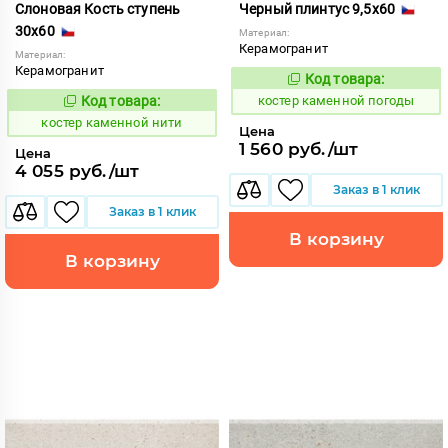
Слоновая Кость ступень
Черный плинтус 9,5x60
30x60
Материал:
Керамогранит
Материал:
Керамогранит
Код товара:
801571
Код:
Код товара:
костер каменной погоды
801560
Код:
костер каменной нити
Цена
1 560 руб./шт
Цена
4 055 руб./шт
Заказ в 1 клик
Заказ в 1 клик
В корзину
В корзину