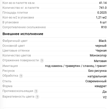
Кол-во в палетте кв.м.
41.14
Количество кг. в палетте
741.0
Площадь плитки
0.2025
Кол-во м2 в упаковке
1,21 м2
В упаковке
6 шт
Сопротивление скольжению
R10
Внешнее исполнение
Фабричный цвет
Black
Основной цвет
черный
Цветовые оттенки
Черная
Количество цветов
Моноколор
Отражение поверхности
Матовая
Имитация
под камень / травертин / сланец / гранит
Рисунок
Без рисунка
Обработка
натуральная
Стиль
Современный
Форма
квадрат
Противоскользящая
Да
Вариативность цвета
V2