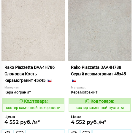
Rako Piazzetta DAA4H786
Rako Piazzetta DAA4H788
Слоновая Кость
Серый керамогранит 45x45
керамогранит 45x45
Материал:
Материал:
Керамогранит
Керамогранит
Код товара:
Код товара:
801572
801574
Код:
Код:
костер каменной покорности
костер каменной пустоты
Цена
Цена
4 552 руб./м²
4 552 руб./м²