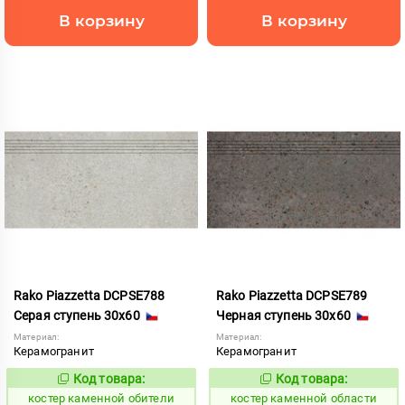
В корзину
В корзину
Rako Piazzetta DCPSE788
Rako Piazzetta DCPSE789
Серая ступень 30x60
Черная ступень 30x60
Материал:
Материал:
Керамогранит
Керамогранит
Код товара:
Код товара:
801562
801563
Код:
Код:
костер каменной обители
костер каменной области