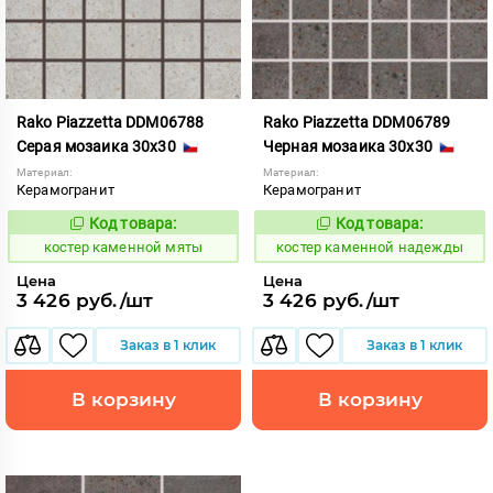
Rako Piazzetta DDM06788
Rako Piazzetta DDM06789
Серая мозаика 30x30
Черная мозаика 30x30
Материал:
Материал:
Керамогранит
Керамогранит
Код товара:
Код товара:
801556
801557
Код:
Код:
костер каменной мяты
костер каменной надежды
Цена
Цена
3 426 руб./шт
3 426 руб./шт
Заказ в 1 клик
Заказ в 1 клик
В корзину
В корзину