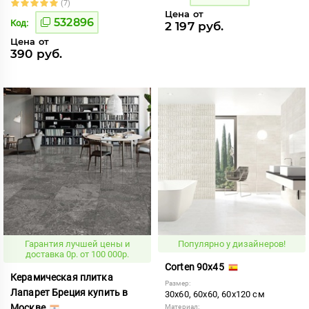
(7)
Цена от
532896
Код:
2 197 руб.
Цена от
390 руб.
Гарантия лучшей цены и
Популярно у дизайнеров!
доставка 0р. от 100 000р.
Corten 90x45
Керамическая плитка
Размер:
Лапарет Бреция купить в
30x60, 60x60, 60x120 см
Москве
Материал: