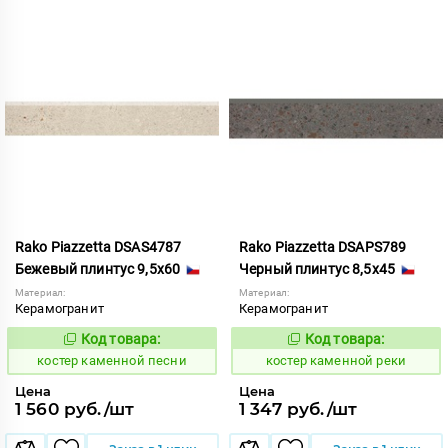
Rako Piazzetta DSAS4787
Rako Piazzetta DSAPS789
Бежевый плинтус 9,5x60
Черный плинтус 8,5x45
Материал:
Материал:
Керамогранит
Керамогранит
Код товара:
Код товара:
801569
801579
Код:
Код:
костер каменной песни
костер каменной реки
Цена
Цена
1 560 руб./шт
1 347 руб./шт