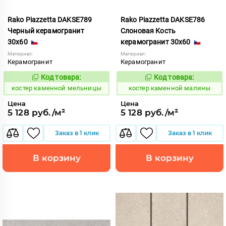
Rako Piazzetta DAKSE789
Rako Piazzetta DAKSE786
Черный керамогранит
Слоновая Кость
30x60
керамогранит 30x60
Материал:
Материал:
Керамогранит
Керамогранит
Код товара:
Код товара:
801549
801546
Код:
Код:
костер каменной мельницы
костер каменной малины
Цена
Цена
5 128 руб./м²
5 128 руб./м²
Заказ в 1 клик
Заказ в 1 клик
В корзину
В корзину