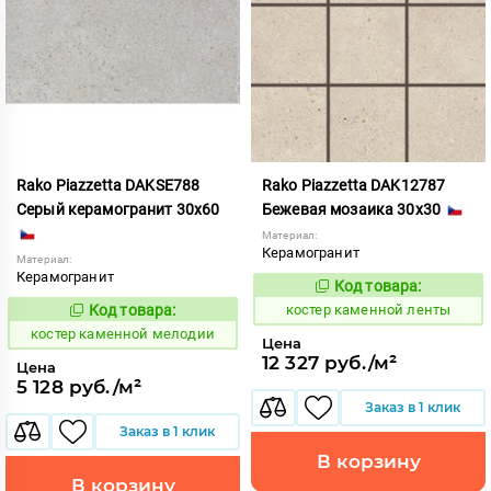
Rako Piazzetta DAKSE788
Rako Piazzetta DAK12787
Серый керамогранит 30x60
Бежевая мозаика 30x30
Материал:
Керамогранит
Материал:
Керамогранит
Код товара:
801543
Код:
Код товара:
костер каменной ленты
801548
Код:
костер каменной мелодии
Цена
12 327 руб./м²
Цена
5 128 руб./м²
Заказ в 1 клик
Заказ в 1 клик
В корзину
В корзину