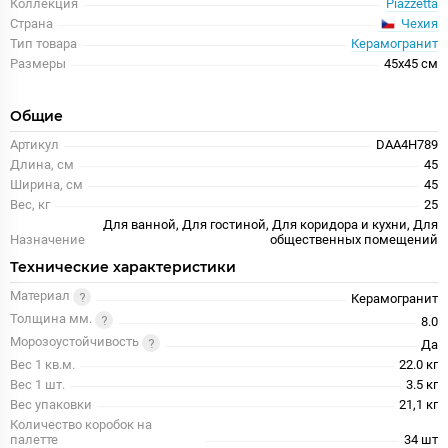
Коллекция
Piazzetta
Чехия
Страна
Тип товара
Керамогранит
Размеры
45x45 см
Общие
Артикул
DAA4H789
Длина, см
45
Ширина, см
45
Вес, кг
25
Для ванной, Для гостиной, Для коридора и кухни, Для
Назначение
общественных помещений
Технические характеристики
Материал
Керамогранит
Толщина мм.
8.0
Морозоустойчивость
Да
Вес 1 кв.м.
22.0 кг
Вес 1 шт.
3.5 кг
Вес упаковки
21,1 кг
Количество коробок на
палетте
34 шт