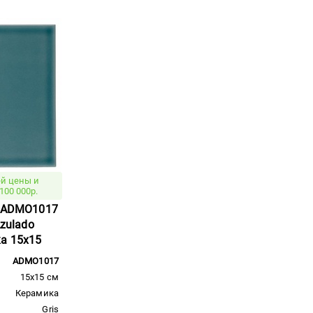
й цены и
100 000р.
a ADMO1017
Azulado
ка 15x15
ADMO1017
15x15 см
Керамика
Gris