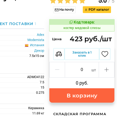
5.0
/ 5
На почту
PDF каталог
Код товара:
803846
ЕКТ ПОСТАВКИ
1
Код товара:
костер медовой слезы
Adex
423 руб./шт
Цена
Modernista
Испания
Декор
Заказать в 1
клик
7.5x15 см
шт
ADMO4122
7.5
0 руб.
15
0.275
В корзину
Керамика
11.69 кг
СКЛАДСКАЯ ПРОГРАММА