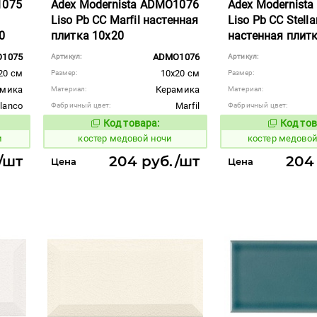
1075
Adex Modernista ADMO1076
Adex Modernist
Liso Pb CC Marfil настенная
Liso Pb CC Stella
0
плитка 10x20
настенная плит
1075
ADMO1076
Артикул:
Артикул:
20 см
10x20 см
Размер:
Размер:
амика
Керамика
Материал:
Материал:
lanco
Marfil
Фабричный цвет:
Фабричный цвет:
Код товара:
Код тов
803811
803814
вара:
Код товара:
и
костер медовой ночи
костер медово
/шт
204 руб./шт
204
Цена
Цена