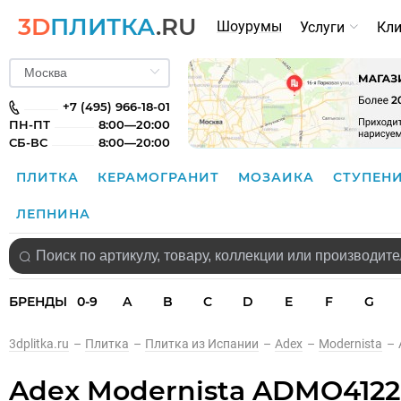
3D
ПЛИТКА
.RU
Шоурумы
Услуги
Кл
+7 (495) 966-18-01
ПН-ПТ
8:00—20:00
СБ-ВС
8:00—20:00
ПЛИТКА
КЕРАМОГРАНИТ
МОЗАИКА
СТУПЕН
ЛЕПНИНА
БРЕНДЫ
0-9
A
B
C
D
E
F
G
3dplitka.ru
–
Плитка
–
Плитка из Испании
–
Adex
–
Modernista
–
Adex Modernista ADMO4122 R