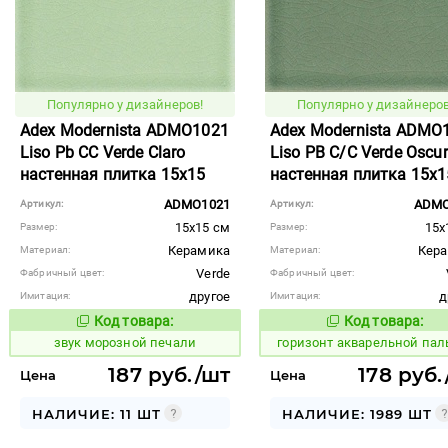
Популярно у дизайнеров!
Популярно у дизайнеров
Adex Modernista ADMO1021
Adex Modernista ADMO
Liso Pb CC Verde Claro
Liso PB C/C Verde Oscu
настенная плитка 15x15
настенная плитка 15x1
ADMO1021
ADMO
Артикул:
Артикул:
15x15 см
15x
Размер:
Размер:
Керамика
Кер
Материал:
Материал:
Verde
Фабричный цвет:
Фабричный цвет:
другое
д
Имитация:
Имитация:
Код товара:
Код товара:
476195
296942
Код товара:
Код то
звук морозной печали
горизонт акварельной па
187 руб./шт
178 руб.
Цена
Цена
НАЛИЧИЕ: 11 ШТ
НАЛИЧИЕ: 1989 ШТ