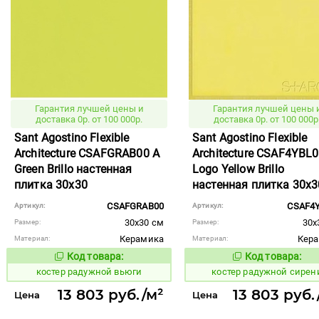
Гарантия лучшей цены и
Гарантия лучшей цены 
доставка 0р. от 100 000р.
доставка 0р. от 100 000р
Sant Agostino Flexible
Sant Agostino Flexible
Architecture CSAFGRAB00 A
Architecture CSAF4YBL0
Green Brillo настенная
Logo Yellow Brillo
плитка 30x30
настенная плитка 30x3
CSAFGRAB00
CSAF4
Артикул:
Артикул:
30x30 см
30x
Размер:
Размер:
Керамика
Кер
Материал:
Материал:
Код товара:
Код товара:
806389
806464
Код товара:
Код то
костер радужной вьюги
костер радужной сирен
13 803 руб./м²
13 803 руб.
Цена
Цена