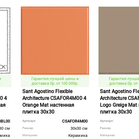
и
Гарантия лучшей цены и
Гарантия лучше
.
доставка 0р. от 100 000р.
доставка 0р. от 
Sant Agostino Flexible
Sant Agostino Fle
0 4
Architecture CSAFOR4M00 4
Architecture CS
ная
Orange Mat настенная
Logo Greige Mat
плитка 30x30
плитка 30x30
BBL00
CSAFOR4M00
Артикул:
Артикул:
30 см
30x30 см
Размер:
Размер:
амика
Керамика
Материал:
Материал: