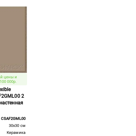
й цены и
100 000р.
xible
AF2GML00 2
 настенная
CSAF2GML00
30x30 см
Керамика