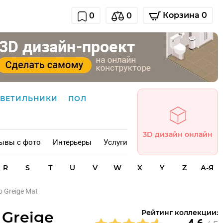
Корзина 0
0
0
СВЕТИЛЬНИКИ
ПОЛ
3D дизайн онлайн
ывы с фото
Интерьеры
Услуги
R
S
T
U
V
W
X
Y
Z
А-Я
o Greige Mat
 Greige
Рейтинг коллекции: