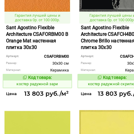
Гарантия лучшей цены и
Гарантия лучшей цены 
доставка 0р. от 100 000р.
доставка 0р. от 100 000р
Sant Agostino Flexible
Sant Agostino Flexible
Architecture CSAFORBM00 B
Architecture CSAFCH4B0
Orange Mat настенная
Chrome Brillo настенна
плитка 30x30
плитка 30x30
CSAFORBM00
CSAFC
Артикул:
Артикул:
30x30 см
30x
Размер:
Размер:
Керамика
Кер
Материал:
Материал:
Код товара:
Код товара:
806403
806467
Код товара:
Код то
костер радужной зари
костер радужной скрип
13 803 руб./м²
13 803 руб.
Цена
Цена