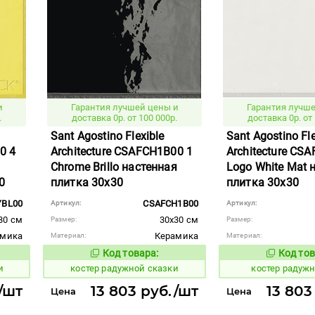
и
Гарантия лучшей цены и
Гарантия лучше
.
доставка 0р. от 100 000р.
доставка 0р. от 
Sant Agostino Flexible
Sant Agostino Fle
0 4
Architecture CSAFCH1B00 1
Architecture CS
Chrome Brillo настенная
Logo White Mat 
0
плитка 30x30
плитка 30x30
YBL00
CSAFCH1B00
Артикул:
Артикул:
30 см
30x30 см
Размер:
Размер:
амика
Керамика
Материал:
Материал:
Код товара:
Код тов
806465
806454
вара:
Код товара:
и
костер радужной сказки
костер радужн
/шт
13 803 руб./шт
13 803
Цена
Цена