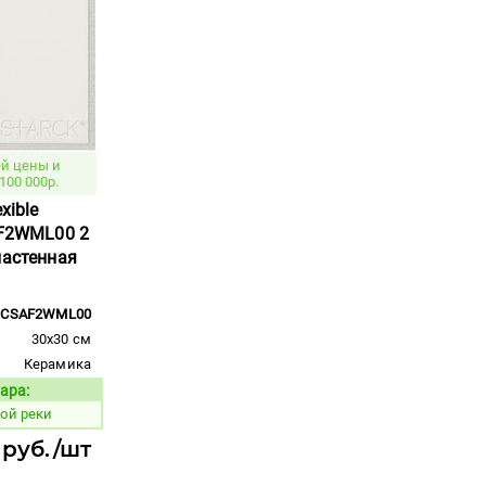
й цены и
100 000р.
xible
AF2WML00 2
настенная
CSAF2WML00
30x30 см
Керамика
ара:
Код товара:
ой реки
 руб./шт