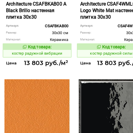
Architecture CSAFBKAB00 A
Architecture CSAF4WML
Black Brillo настенная
Logo White Mat настен
плитка 30x30
плитка 30x30
CSAFBKAB00
CSAF4W
Артикул:
Артикул:
30x30 см
30x
Размер:
Размер:
Керамика
Кер
Материал:
Материал:
Код товара:
Код товара:
806385
806463
Код товара:
Код то
костер радужной вибрации
костер радужной силы
13 803 руб./м²
13 803 руб.
Цена
Цена