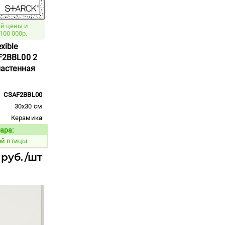
й цены и
100 000р.
xible
AF2BBL00 2
 настенная
CSAF2BBL00
30x30 см
Керамика
ара:
Код товара:
ой птицы
 руб./шт