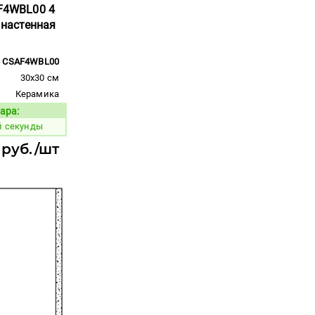
AF4WBL00 4
o настенная
CSAF4WBL00
30x30 см
Керамика
ара:
Код товара:
й секунды
 руб./шт