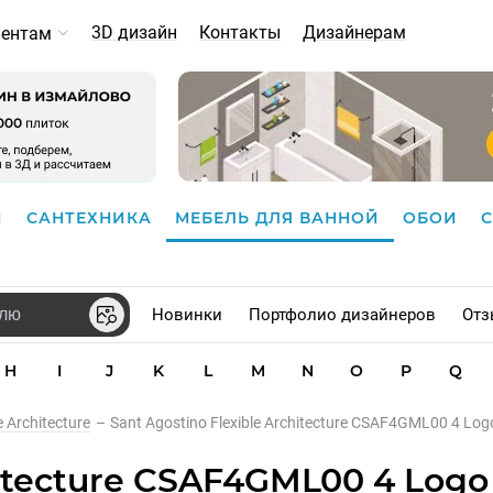
3D дизайн
Контакты
Дизайнерам
иентам
И
САНТЕХНИКА
МЕБЕЛЬ ДЛЯ ВАННОЙ
ОБОИ
Новинки
Портфолио дизайнеров
Отз
H
I
J
K
L
M
N
O
P
Q
e Architecture
–
Sant Agostino Flexible Architecture CSAF4GML00 4 Log
hitecture CSAF4GML00 4 Logo