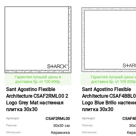
Гарантия лучшей цены и
Гарантия лучшей цены 
доставка 0р. от 100 000р.
доставка 0р. от 100 000р
Sant Agostino Flexible
Sant Agostino Flexible
Architecture CSAF2RML00 2
Architecture CSAF4BBL0
Logo Grey Mat настенная
Logo Blue Brillo настен
плитка 30x30
плитка 30x30
CSAF2RML00
CSAF4
Артикул:
Артикул:
30x30 см
30x
Размер:
Размер:
Керамика
Кер
Материал:
Материал: