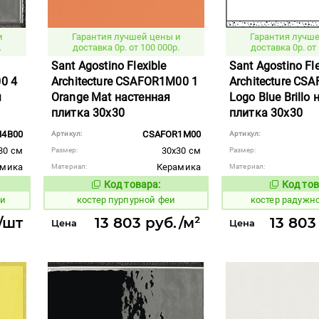
и
Гарантия лучшей цены и
Гарантия лучше
.
доставка 0р. от 100 000р.
доставка 0р. от 
Sant Agostino Flexible
Sant Agostino Fle
0 4
Architecture CSAFOR1M00 1
Architecture CS
я
Orange Mat настенная
Logo Blue Brillo
плитка 30x30
плитка 30x30
H4B00
CSAFOR1M00
Артикул:
Артикул:
30 см
30x30 см
Размер:
Размер:
амика
Керамика
Материал:
Материал:
Код товара:
Код тов
806363
806448
вара:
Код товара:
ки
костер пурпурной феи
костер радужн
/шт
13 803 руб./м²
13 803
Цена
Цена