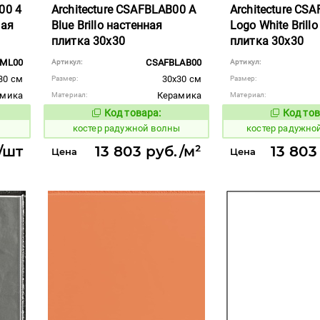
00 4
Architecture CSAFBLAB00 A
Architecture CS
ная
Blue Brillo настенная
Logo White Brill
плитка 30x30
плитка 30x30
ML00
CSAFBLAB00
Артикул:
Артикул:
30 см
30x30 см
Размер:
Размер:
амика
Керамика
Материал:
Материал:
Код товара:
Код тов
806387
806462
вара:
Код товара:
костер радужной волны
костер радужно
/шт
13 803 руб./м²
13 803
Цена
Цена