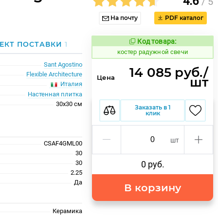
4.6
/ 5
На почту
PDF каталог
Код товара:
806459
ЕКТ ПОСТАВКИ
1
Код товара:
костер радужной свечи
Sant Agostino
14 085 руб./
Flexible Architecture
Цена
шт
Италия
Настенная плитка
30x30 см
Заказать в 1
клик
шт
CSAF4GML00
30
30
0 руб.
2.25
Да
В корзину
Керамика