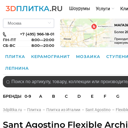
3D
ПЛИТКА
.RU
Шоурумы
Услуги
Кл
+7 (495) 966-18-01
ПН-ПТ
8:00—20:00
СБ-ВС
8:00—20:00
ПЛИТКА
КЕРАМОГРАНИТ
МОЗАИКА
СТУПЕН
ЛЕПНИНА
БРЕНДЫ
0-9
A
B
C
D
E
F
G
3dplitka.ru
–
Плитка
–
Плитка из Италии
–
Sant Agostino
–
Flexibl
Sant Agostino Flexible Arc