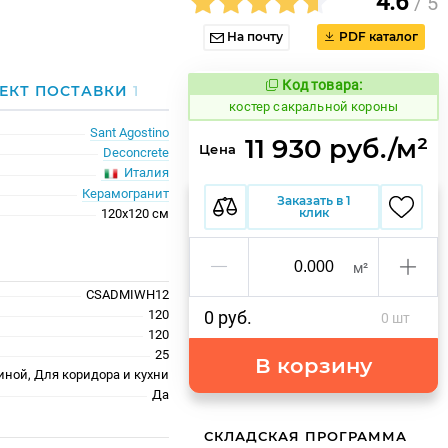
4.6
/ 5
На почту
PDF каталог
Код товара:
806913
ЕКТ ПОСТАВКИ
1
Код товара:
костер сакральной короны
Sant Agostino
11 930 руб./м²
Цена
Deconcrete
Италия
Керамогранит
Заказать в 1
клик
120x120 см
м²
CSADMIWH12
120
0 руб.
0 шт
120
25
В корзину
иной, Для коридора и кухни
Да
СКЛАДСКАЯ ПРОГРАММА