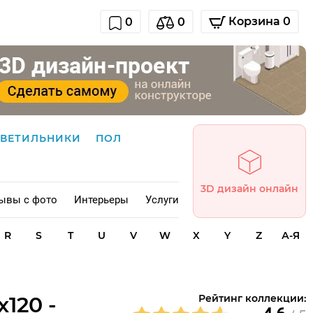
Корзина 0
0
0
СВЕТИЛЬНИКИ
ПОЛ
3D дизайн онлайн
ывы с фото
Интерьеры
Услуги
R
S
T
U
V
W
X
Y
Z
А-Я
120 -
Рейтинг коллекции: