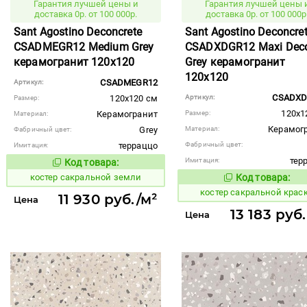
Гарантия лучшей цены и
Гарантия лучшей цены 
доставка 0р. от 100 000р.
доставка 0р. от 100 000р
Sant Agostino Deconcrete
Sant Agostino Deconcre
CSADMEGR12 Medium Grey
CSADXDGR12 Maxi Dec
керамогранит 120x120
Grey керамогранит
120x120
CSADMEGR12
Артикул:
CSADXD
120x120 см
Артикул:
Размер:
120x1
Керамогранит
Размер:
Материал:
Керамог
Grey
Материал:
Фабричный цвет:
терраццо
Фабричный цвет:
Имитация:
тер
Имитация:
Код товара:
806905
Код товара:
костер сакральной земли
Код товара:
806914
Код то
костер сакральной крас
11 930 руб./м²
Цена
13 183 руб
Цена