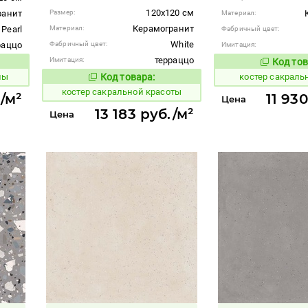
120x120 см
ранит
Размер:
Материал:
Керамогранит
Pearl
Материал:
Фабричный цвет:
White
раццо
Фабричный цвет:
Имитация:
терраццо
Имитация:
Код тов
806907
вара:
ны
Код товара:
костер сакрал
806915
Код товара:
костер сакральной красоты
./м²
11 93
Цена
13 183 руб./м²
Цена