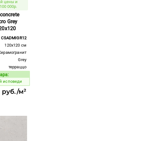
й цены и
100 000р.
concrete
ro Grey
20x120
CSADMIGR12
120x120 см
Керамогранит
Grey
терраццо
ара:
Код товара:
ой исповеди
0 руб./м²