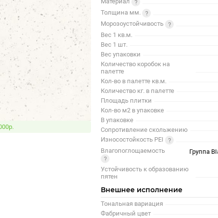
Материал
Толщина мм.
Морозоустойчивость
Вес 1 кв.м.
Вес 1 шт.
Вес упаковки
Количество коробок на
палетте
Кол-во в палетте кв.м.
Количество кг. в палетте
Площадь плитки
Кол-во м2 в упаковке
В упаковке
000р.
Сопротивление скольжению
Износостойкость PEI
Влагопоглощаемость
Группа BI
Устойчивость к образованию
пятен
Внешнее исполнение
Тональная вариация
Фабричный цвет