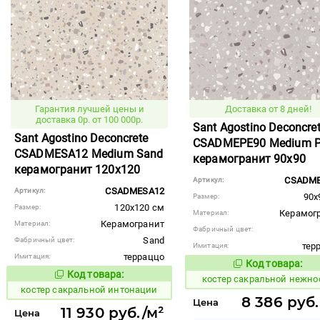
Гарантия лучшей цены и
Доставка от 8 дней!
доставка 0р. от 100 000р.
Sant Agostino Deconcre
Sant Agostino Deconcrete
CSADMEPE90 Medium P
CSADMESA12 Medium Sand
керамогранит 90x90
керамогранит 120x120
CSADME
Артикул:
CSADMESA12
Артикул:
90x
Размер:
120x120 см
Размер:
Керамог
Материал:
Керамогранит
Материал:
Фабричный цвет:
Sand
Фабричный цвет:
тер
Имитация:
терраццо
Имитация:
Код товара:
806933
Код то
Код товара:
806908
Код товара:
костер сакральной нежно
костер сакральной интонации
8 386 руб.
Цена
11 930 руб./м²
Цена