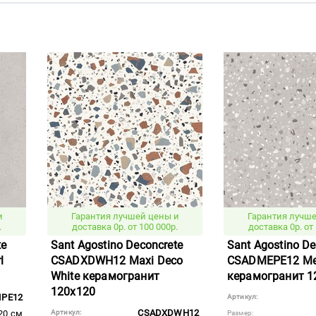
и
Гарантия лучшей цены и
Гарантия лучше
.
доставка 0р. от 100 000р.
доставка 0р. от 
te
Sant Agostino Deconcrete
Sant Agostino De
l
CSADXDWH12 Maxi Deco
CSADMEPE12 Med
White керамогранит
керамогранит 1
120x120
IPE12
Артикул:
CSADXDWH12
20 см
Артикул:
Размер: