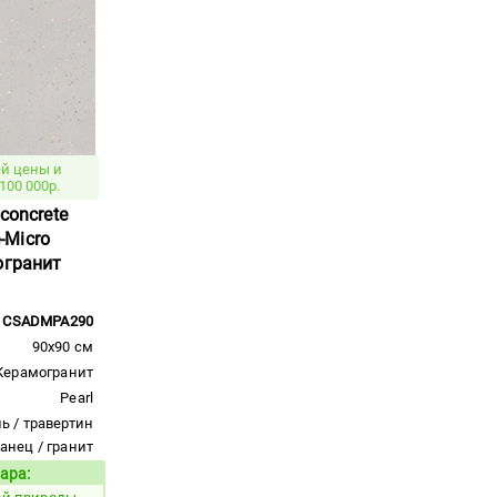
й цены и
100 000р.
concrete
-Micro
огранит
CSADMPA290
90x90 см
Керамогранит
Pearl
ь / травертин
ланец / гранит
ара:
Код товара: