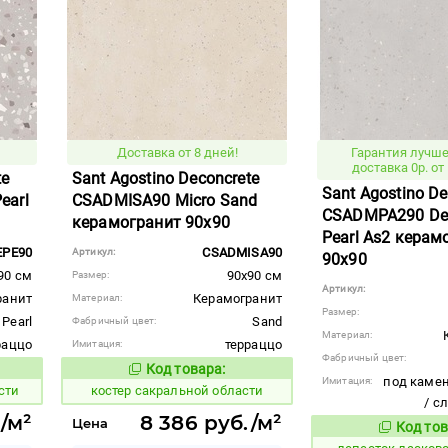
Доставка от 8 дней!
Гарантия лучше
доставка 0р. от 
te
Sant Agostino Deconcrete
Sant Agostino De
earl
CSADMISA90 Micro Sand
CSADMPA290 De
керамогранит 90x90
Pearl As2 керам
PE90
CSADMISA90
Артикул:
90x90
90 см
90x90 см
Размер:
Артикул:
ранит
Керамогранит
Материал:
Размер:
Pearl
Sand
Фабричный цвет:
Материал:
раццо
терраццо
Имитация:
Фабричный цвет:
Код товара:
806938
вара:
Код товара:
под камен
Имитация:
сти
костер сакральной области
/ с
/м²
8 386 руб./м²
Цена
Код тов
864725