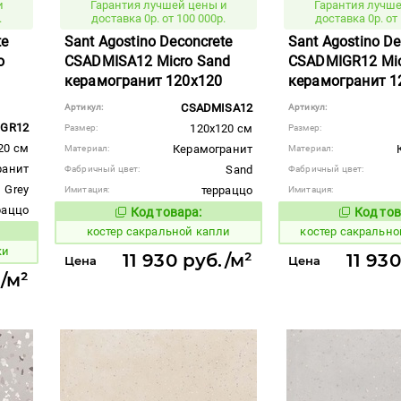
и
Гарантия лучшей цены и
Гарантия лучше
.
доставка 0р. от 100 000р.
доставка 0р. от 
te
Sant Agostino Deconcrete
Sant Agostino De
o
CSADMISA12 Micro Sand
CSADMIGR12 Mic
керамогранит 120x120
керамогранит 1
CSADMISA12
Артикул:
Артикул:
GR12
120x120 см
Размер:
Размер:
20 см
Керамогранит
Материал:
Материал:
ранит
Sand
Фабричный цвет:
Фабричный цвет:
Grey
терраццо
Имитация:
Имитация:
раццо
Код товара:
Код тов
806912
806910
Код товара:
костер сакральной капли
костер сакральн
вара:
ки
11 930 руб./м²
11 93
Цена
Цена
./м²