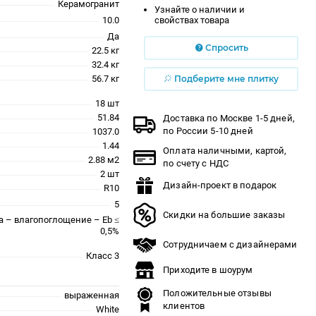
Керамогранит
Узнайте о наличии и
10.0
свойствах товара
Да
Спросить
22.5 кг
32.4 кг
56.7 кг
Подберите мне плитку
18 шт
51.84
Доставка по Москве 1-5 дней,
по России 5-10 дней
1037.0
1.44
Оплата наличными, картой,
2.88 м2
по счету с НДС
2 шт
Дизайн-проект в подарок
R10
5
Скидки на большие заказы
a – влагопоглощение – Eb ≤
0,5%
Сотрудничаем с дизайнерами
Класс 3
Приходите в шоурум
Положительные отзывы
выраженная
клиентов
White