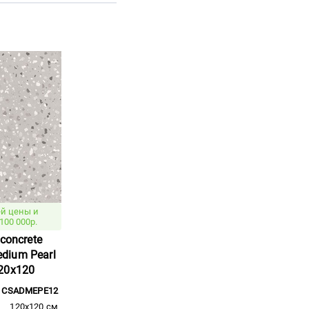
й цены и
100 000р.
concrete
ium Pearl
20x120
CSADMEPE12
120x120 см