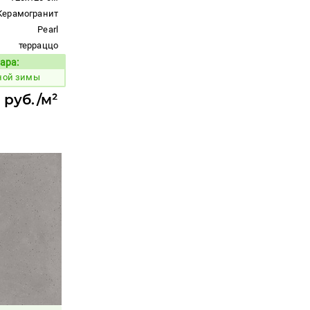
Керамогранит
Pearl
терраццо
ара:
Код товара:
ьной зимы
0 руб./м²