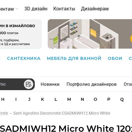
3D дизайн
Контакты
Дизайнерам
иентам
И
САНТЕХНИКА
МЕБЕЛЬ ДЛЯ ВАННОЙ
ОБОИ
Новинки
Портфолио дизайнеров
Отз
H
I
J
K
L
M
N
O
P
Q
rete
–
Sant Agostino Deconcrete CSADMIWH12 Micro White
CSADMIWH12 Micro White 120x