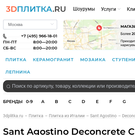
3D
ПЛИТКА
.RU
Шоурумы
Услуги
Кл
+7 (495) 966-18-01
ПН-ПТ
8:00—20:00
СБ-ВС
8:00—20:00
ПЛИТКА
КЕРАМОГРАНИТ
МОЗАИКА
СТУПЕН
ЛЕПНИНА
БРЕНДЫ
0-9
A
B
C
D
E
F
G
3dplitka.ru
–
Плитка
–
Плитка из Италии
–
Sant Agostino
–
Deconc
Sant Agostino Deconcrete 