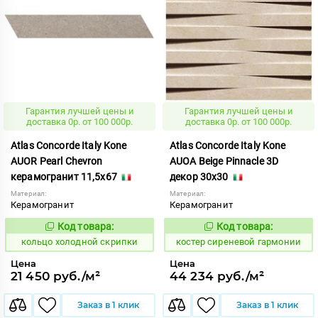
Гарантия лучшей цены и
Гарантия лучшей цены и
доставка 0р. от 100 000р.
доставка 0р. от 100 000р.
Atlas Concorde Italy Kone
Atlas Concorde Italy Kone
AUOR Pearl Chevron
AUOA Beige Pinnacle 3D
керамогранит 11,5x67
декор 30x30
Материал:
Материал:
Керамогранит
Керамогранит
Код товара:
Код товара:
748592
807641
Код:
Код:
кольцо холодной скрипки
костер сиреневой гармонии
Цена
Цена
21 450 руб./м²
44 234 руб./м²
Заказ в 1 клик
Заказ в 1 клик