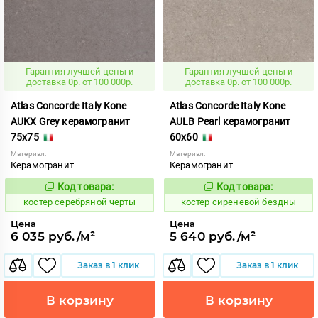
Гарантия лучшей цены и
Гарантия лучшей цены и
доставка 0р. от 100 000р.
доставка 0р. от 100 000р.
Atlas Concorde Italy Kone
Atlas Concorde Italy Kone
AUKX Grey керамогранит
AULB Pearl керамогранит
75x75
60x60
Материал:
Материал:
Керамогранит
Керамогранит
Код товара:
Код товара:
807620
807627
Код:
Код:
костер серебряной черты
костер сиреневой бездны
Цена
Цена
6 035 руб./м²
5 640 руб./м²
Заказ в 1 клик
Заказ в 1 клик
В корзину
В корзину