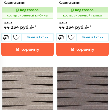
Керамогранит
Керамогранит
Код товара:
Код товара:
807642
807640
Код:
Код:
костер сиреневой глубины
костер сиреневой гальки
Цена
Цена
44 234 руб./м²
44 234 руб./м²
Заказ в 1 клик
Заказ в 1 клик
В корзину
В корзину