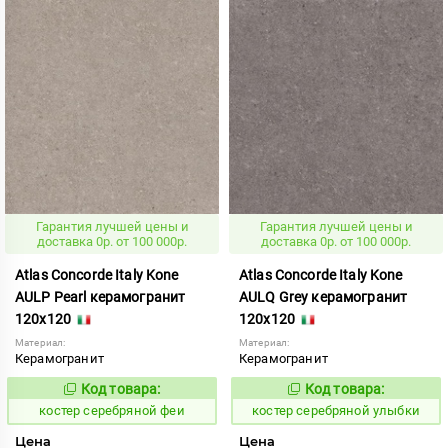
Гарантия лучшей цены и
Гарантия лучшей цены и
доставка 0р. от 100 000р.
доставка 0р. от 100 000р.
Atlas Concorde Italy Kone
Atlas Concorde Italy Kone
AULP Pearl керамогранит
AULQ Grey керамогранит
120x120
120x120
Материал:
Материал:
Керамогранит
Керамогранит
Код товара:
Код товара:
807613
807611
Код:
Код:
костер серебряной феи
костер серебряной улыбки
Цена
Цена