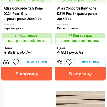
доставка 0р. от 100 000р.
доставка 0р. от 100 000р.
Atlas Concorde Italy Kone
Atlas Concorde Italy Kone
D224 Pearl Grip
D219 Pearl керамогранит
керамогранит 30x60
30x60
Материал:
Материал:
Керамогранит
Керамогранит
Код товара:
Код товара:
807637
807632
Код:
Код:
костер сиреневой волны
костер сиреневой высоты
Цена
Цена
4 959 руб./м²
4 821 руб./м²
Заказ в 1 клик
Заказ в 1 клик
В корзину
В корзину