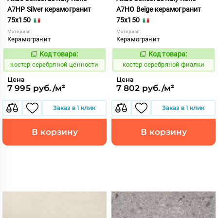
A7HP Silver керамогранит
A7HO Beige керамогранит
75x150
75x150
Материал:
Материал:
Керамогранит
Керамогранит
Код товара:
Код товара:
807617
807614
Код:
Код:
костер серебряной ценности
костер серебряной фиалки
Цена
Цена
7 995 руб./м²
7 802 руб./м²
Заказ в 1 клик
Заказ в 1 клик
В корзину
В корзину