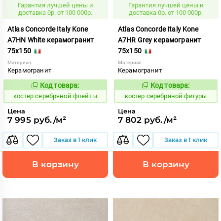
Гарантия лучшей цены и
Гарантия лучшей цены и
доставка 0р. от 100 000р.
доставка 0р. от 100 000р.
Atlas Concorde Italy Kone
Atlas Concorde Italy Kone
A7HN White керамогранит
A7HR Grey керамогранит
75x150
75x150
Материал:
Материал:
Керамогранит
Керамогранит
Код товара:
Код товара:
807616
807615
Код:
Код:
костер серебряной флейты
костер серебряной фигуры
Цена
Цена
7 995 руб./м²
7 802 руб./м²
Заказ в 1 клик
Заказ в 1 клик
В корзину
В корзину