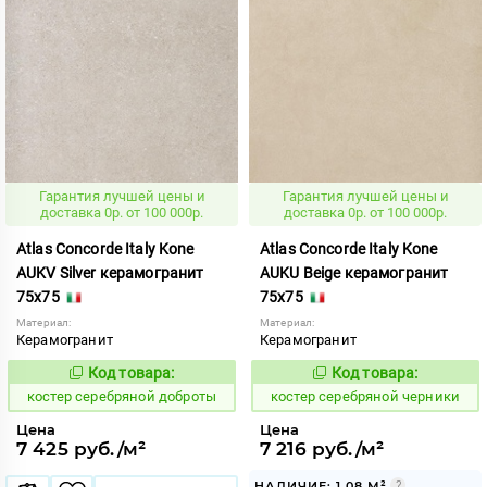
Гарантия лучшей цены и
Гарантия лучшей цены и
доставка 0р. от 100 000р.
доставка 0р. от 100 000р.
Atlas Concorde Italy Kone
Atlas Concorde Italy Kone
AUKV Silver керамогранит
AUKU Beige керамогранит
75x75
75x75
Материал:
Материал:
Керамогранит
Керамогранит
Код товара:
Код товара:
807622
807619
Код:
Код:
костер серебряной доброты
костер серебряной черники
Цена
Цена
7 425 руб./м²
7 216 руб./м²
НАЛИЧИЕ: 1.08 М²