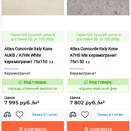
Гарантия лучшей цены и
Гарантия лучшей цены и
доставка 0р. от 100 000р.
доставка 0р. от 100 000р.
Atlas Concorde Italy Kone
Atlas Concorde Italy Kone
AUKB / A7HN White
A7HS Mix керамогранит
керамогранит 75x150
75x150
Материал:
Материал:
Керамогранит
Керамогранит
Код товара:
Код товара:
638631
787738
Код:
Код:
каскад утренней верности
корень майской феи
Цена
Цена
7 995 руб./м²
7 802 руб./м²
Заказ в 1 клик
Заказ в 1 клик
В корзину
В корзину