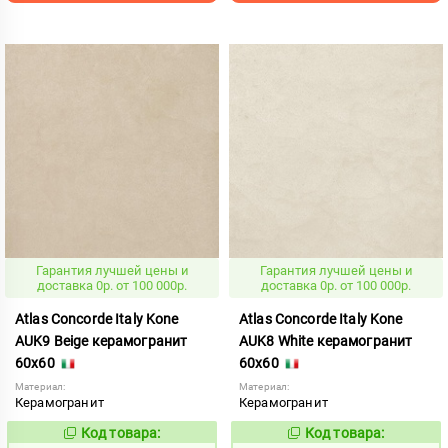
Гарантия лучшей цены и
Гарантия лучшей цены и
доставка 0р. от 100 000р.
доставка 0р. от 100 000р.
Atlas Concorde Italy Kone
Atlas Concorde Italy Kone
AUK9 Beige керамогранит
AUK8 White керамогранит
60x60
60x60
Материал:
Материал:
Керамогранит
Керамогранит
Код товара:
Код товара:
807624
807626
Код:
Код: