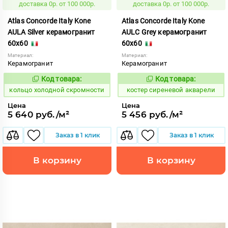
доставка 0р. от 100 000р.
доставка 0р. от 100 000р.
Atlas Concorde Italy Kone
Atlas Concorde Italy Kone
AULA Silver керамогранит
AULC Grey керамогранит
60x60
60x60
Материал:
Материал:
Керамогранит
Керамогранит
Код товара:
Код товара:
748593
807625
Код:
Код:
кольцо холодной скромности
костер сиреневой акварели
Цена
Цена
5 640 руб./м²
5 456 руб./м²
Заказ в 1 клик
Заказ в 1 клик
В корзину
В корзину