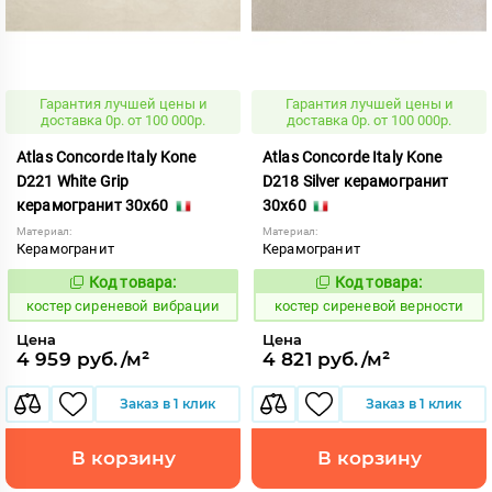
Гарантия лучшей цены и
Гарантия лучшей цены и
доставка 0р. от 100 000р.
доставка 0р. от 100 000р.
Atlas Concorde Italy Kone
Atlas Concorde Italy Kone
D221 White Grip
D218 Silver керамогранит
керамогранит 30x60
30x60
Материал:
Материал:
Керамогранит
Керамогранит
Код товара:
Код товара:
807635
807631
Код:
Код:
костер сиреневой вибрации
костер сиреневой верности
Цена
Цена
4 959 руб./м²
4 821 руб./м²
Заказ в 1 клик
Заказ в 1 клик
В корзину
В корзину