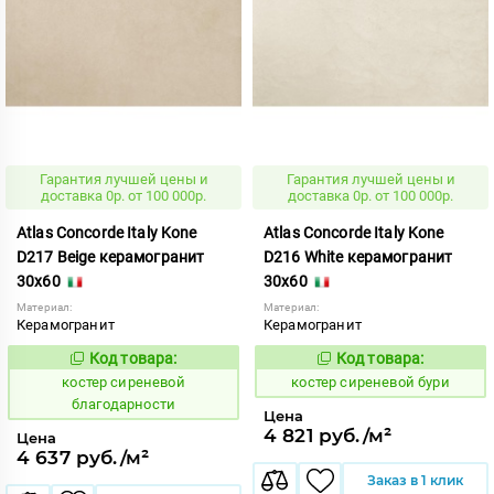
Гарантия лучшей цены и
Гарантия лучшей цены и
доставка 0р. от 100 000р.
доставка 0р. от 100 000р.
Atlas Concorde Italy Kone
Atlas Concorde Italy Kone
D217 Beige керамогранит
D216 White керамогранит
30x60
30x60
Материал:
Материал:
Керамогранит
Керамогранит
Код товара:
Код товара:
807628
807630
Код:
Код:
костер сиреневой
костер сиреневой бури
благодарности
Цена
4 821 руб./м²
Цена
4 637 руб./м²
Заказ в 1 клик