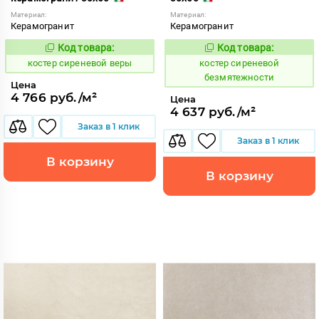
Материал:
Материал:
Керамогранит
Керамогранит
Код товара:
Код товара:
807633
807629
Код:
Код:
костер сиреневой веры
костер сиреневой
безмятежности
Цена
4 766 руб./м²
Цена
4 637 руб./м²
Заказ в 1 клик
Заказ в 1 клик
В корзину
В корзину