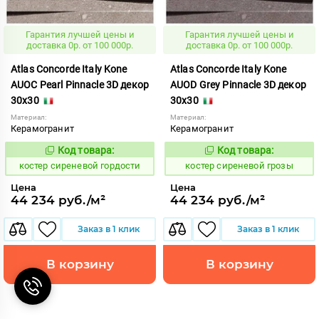
Гарантия лучшей цены и
Гарантия лучшей цены и
доставка 0р. от 100 000р.
доставка 0р. от 100 000р.
Atlas Concorde Italy Kone
Atlas Concorde Italy Kone
AUOC Pearl Pinnacle 3D декор
AUOD Grey Pinnacle 3D декор
30x30
30x30
Материал:
Материал:
Керамогранит
Керамогранит
Код товара:
Код товара:
807643
807644
Код:
Код:
костер сиреневой гордости
костер сиреневой грозы
Цена
Цена
44 234 руб./м²
44 234 руб./м²
Заказ в 1 клик
Заказ в 1 клик
В корзину
В корзину