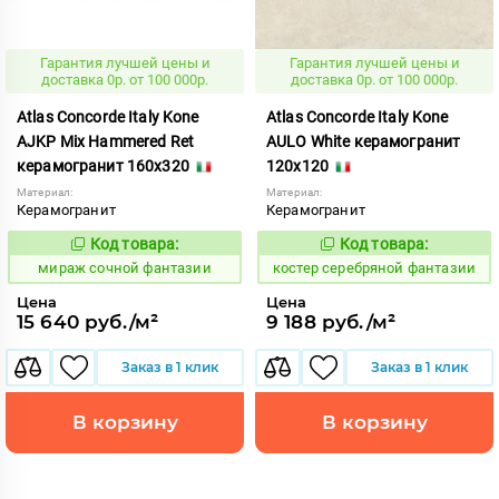
Гарантия лучшей цены и
Гарантия лучшей цены и
доставка 0р. от 100 000р.
доставка 0р. от 100 000р.
Atlas Concorde Italy Kone
Atlas Concorde Italy Kone
AJKP Mix Hammered Ret
AULO White керамогранит
керамогранит 160x320
120x120
Материал:
Материал:
Керамогранит
Керамогранит
Код товара:
Код товара:
996362
807612
Код:
Код:
мираж сочной фантазии
костер серебряной фантазии
Цена
Цена
15 640 руб./м²
9 188 руб./м²
Заказ в 1 клик
Заказ в 1 клик
В корзину
В корзину