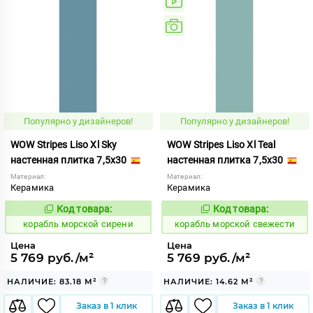
Популярно у дизайнеров!
Популярно у дизайнеров!
WOW Stripes Liso Xl Sky
WOW Stripes Liso Xl Teal
настенная плитка 7,5x30
настенная плитка 7,5x30
Материал:
Материал:
Керамика
Керамика
Код товара:
Код товара:
773214
773208
Код:
Код:
корабль морской сирени
корабль морской свежести
Цена
Цена
5 769 руб./м²
5 769 руб./м²
НАЛИЧИЕ: 83.18 М²
НАЛИЧИЕ: 14.62 М²
Заказ в 1 клик
Заказ в 1 клик