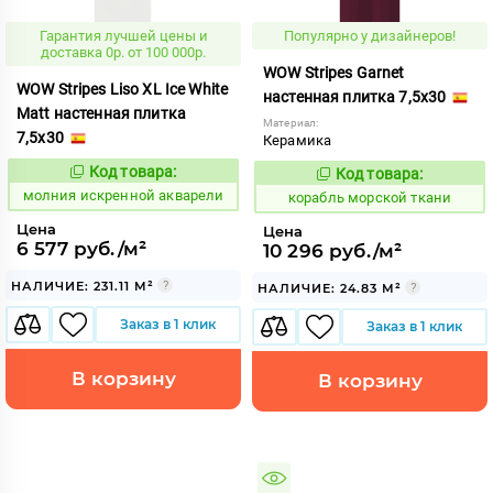
Гарантия лучшей цены и
Популярно у дизайнеров!
доставка 0р. от 100 000р.
WOW Stripes Garnet
WOW Stripes Liso XL Ice White
настенная плитка 7,5x30
Matt настенная плитка
Материал:
7,5x30
Керамика
Код товара:
Код товара:
1004500
773230
Код:
Код:
молния искренной акварели
корабль морской ткани
Цена
Цена
6 577 руб./м²
10 296 руб./м²
НАЛИЧИЕ: 231.11 М²
НАЛИЧИЕ: 24.83 М²
Заказ в 1 клик
Заказ в 1 клик
В корзину
В корзину