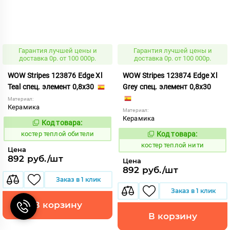
Гарантия лучшей цены и
Гарантия лучшей цены и
доставка 0р. от 100 000р.
доставка 0р. от 100 000р.
WOW Stripes 123876 Edge Xl
WOW Stripes 123874 Edge Xl
Teal спец. элемент 0,8x30
Grey спец. элемент 0,8x30
Материал:
Керамика
Материал:
Керамика
Код товара:
809437
Код:
костер теплой обители
Код товара:
809435
Код:
костер теплой нити
Цена
892 руб./шт
Цена
892 руб./шт
Заказ в 1 клик
Заказ в 1 клик
В корзину
В корзину