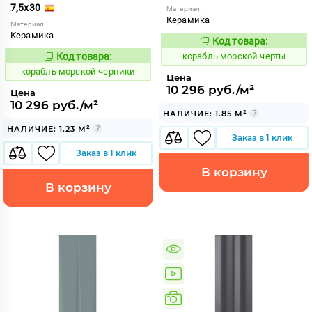
7,5x30
Материал:
Керамика
Материал:
Керамика
Код товара:
773245
Код:
Код товара:
корабль морской черты
773244
Код:
корабль морской черники
Цена
10 296 руб./м²
Цена
10 296 руб./м²
НАЛИЧИЕ: 1.85 М²
НАЛИЧИЕ: 1.23 М²
Заказ в 1 клик
Заказ в 1 клик
В корзину
В корзину