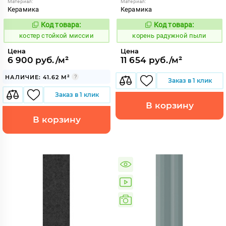
Материал:
Материал:
Керамика
Керамика
Код товара:
Код товара:
809177
790826
Код:
Код:
костер стойкой миссии
корень радужной пыли
Цена
Цена
6 900 руб./м²
11 654 руб./м²
НАЛИЧИЕ: 41.62 М²
Заказ в 1 клик
Заказ в 1 клик
В корзину
В корзину