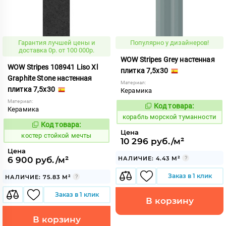
Гарантия лучшей цены и
Популярно у дизайнеров!
доставка 0р. от 100 000р.
WOW Stripes Grey настенная
WOW Stripes 108941 Liso Xl
плитка 7,5x30
Graphite Stone настенная
Материал:
плитка 7,5x30
Керамика
Материал:
Код товара:
773234
Керамика
Код:
корабль морской туманности
Код товара:
809176
Код:
Цена
костер стойкой мечты
10 296 руб./м²
Цена
6 900 руб./м²
НАЛИЧИЕ: 4.43 М²
Заказ в 1 клик
НАЛИЧИЕ: 75.83 М²
Заказ в 1 клик
В корзину
В корзину