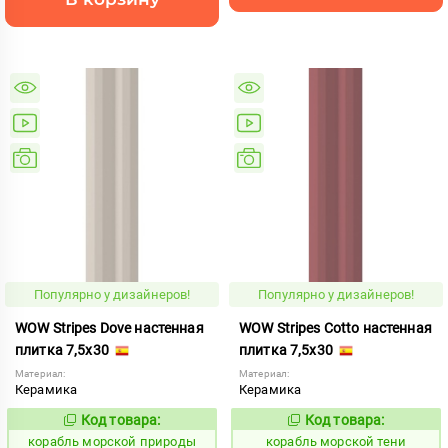
Популярно у дизайнеров!
Популярно у дизайнеров!
WOW Stripes Dove настенная
WOW Stripes Cotto настенная
плитка 7,5x30
плитка 7,5x30
Материал:
Материал:
Керамика
Керамика
Код товара:
Код товара:
773225
773228
Код:
Код:
корабль морской природы
корабль морской тени