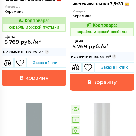
настенная плитка 7,5x30
Материал:
Керамика
Материал:
Керамика
Код товара:
773200
Код:
Код товара:
773210
корабль морской пустыни
Код:
корабль морской свободы
Цена
Цена
5 769 руб./м²
5 769 руб./м²
НАЛИЧИЕ: 152.25 М²
НАЛИЧИЕ: 95.64 М²
Заказ в 1 клик
Заказ в 1 клик
В корзину
В корзину