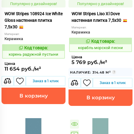
Популярно у дизайнеров!
Популярно у дизайнеров!
WOW Stripes 108924 Ice White
WOW Stripes Liso Xl Dove
Gloss настенная плитка
настенная плитка 7,5x30
7,5x30
Материал:
Керамика
Материал:
Керамика
Код товара:
773194
Код:
Код товара:
корабль морской песни
790825
Код:
корень радужной пустыни
Цена
5 769 руб./м²
Цена
11 654 руб./м²
НАЛИЧИЕ: 314.48 М²
Заказ в 1 клик
Заказ в 1 клик
В корзину
В корзину