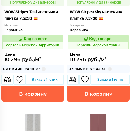
Популярно у дизайнеров!
Популярно у дизайнеров!
WOW Stripes Teal настенная
WOW Stripes Sky настенная
плитка 7,5x30
плитка 7,5x30
Материал:
Материал:
Керамика
Керамика
Код товара:
Код товара:
773229
773232
Код:
Код:
корабль морской территории
корабль морской травы
Цена
Цена
10 296 руб./м²
10 296 руб./м²
НАЛИЧИЕ: 29.18 М²
НАЛИЧИЕ: 97.96 М²
Заказ в 1 клик
Заказ в 1 клик
В корзину
В корзину