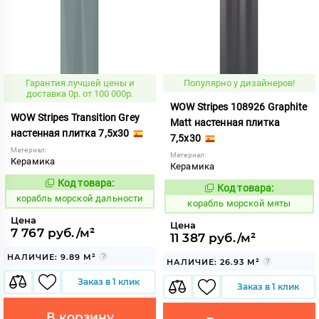
Гарантия лучшей цены и
Популярно у дизайнеров!
доставка 0р. от 100 000р.
WOW Stripes 108926 Graphite
WOW Stripes Transition Grey
Matt настенная плитка
настенная плитка 7,5x30
7,5x30
Материал:
Материал:
Керамика
Керамика
Код товара:
773246
Код:
Код товара:
773181
Код:
корабль морской дальности
корабль морской мяты
Цена
Цена
7 767 руб./м²
11 387 руб./м²
НАЛИЧИЕ: 9.89 М²
НАЛИЧИЕ: 26.93 М²
Заказ в 1 клик
Заказ в 1 клик
В корзину