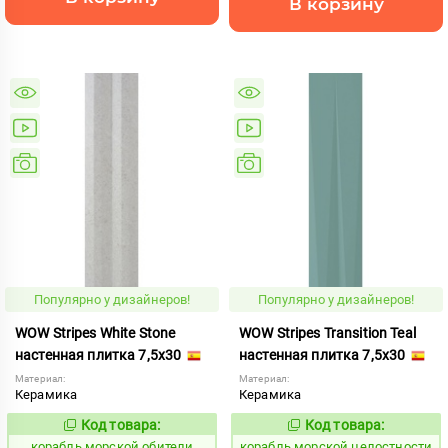
В корзину
Популярно у дизайнеров!
Популярно у дизайнеров!
WOW Stripes White Stone
WOW Stripes Transition Teal
настенная плитка 7,5x30
настенная плитка 7,5x30
Материал:
Материал:
Керамика
Керамика
Код товара:
Код товара:
773187
773243
Код:
Код:
корабль морской обители
корабль морской целостности