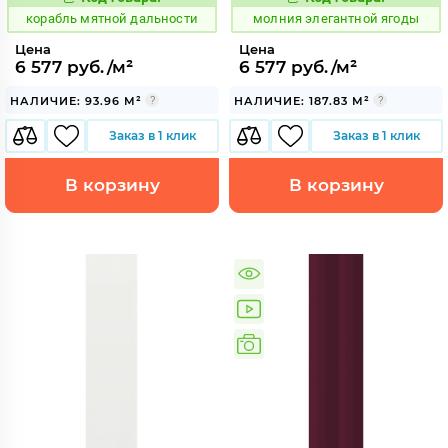
773496
1004499
Код:
Код:
корабль мятной дальности
молния элегантной ягоды
Цена
Цена
6 577 руб./м²
6 577 руб./м²
НАЛИЧИЕ: 93.96 М²
НАЛИЧИЕ: 187.83 М²
Заказ в 1 клик
Заказ в 1 клик
В корзину
В корзину