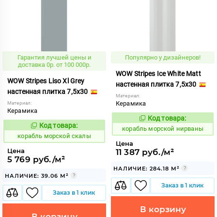
Гарантия лучшей цены и
Популярно у дизайнеров!
доставка 0р. от 100 000р.
WOW Stripes Ice White Matt
WOW Stripes Liso Xl Grey
настенная плитка 7,5x30
настенная плитка 7,5x30
Материал:
Керамика
Материал:
Керамика
Код товара:
773184
Код:
Код товара:
773216
Код:
корабль морской нирваны
корабль морской скалы
Цена
Цена
11 387 руб./м²
5 769 руб./м²
НАЛИЧИЕ: 284.18 М²
НАЛИЧИЕ: 39.06 М²
Заказ в 1 клик
Заказ в 1 клик
В корзину
В корзину