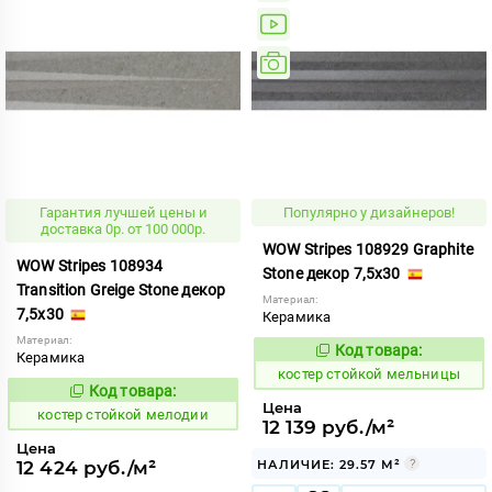
Гарантия лучшей цены и
Популярно у дизайнеров!
доставка 0р. от 100 000р.
WOW Stripes 108929 Graphite
WOW Stripes 108934
Stone декор 7,5x30
Transition Greige Stone декор
Материал:
7,5x30
Керамика
Материал:
Код товара:
809174
Керамика
Код:
костер стойкой мельницы
Код товара:
809173
Код:
Цена
костер стойкой мелодии
12 139 руб./м²
Цена
12 424 руб./м²
НАЛИЧИЕ: 29.57 М²