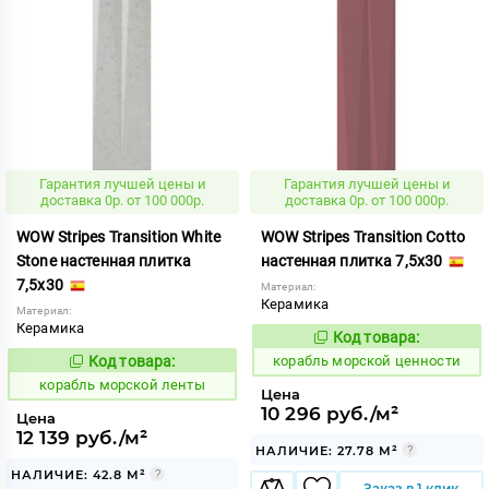
Гарантия лучшей цены и
Гарантия лучшей цены и
доставка 0р. от 100 000р.
доставка 0р. от 100 000р.
WOW Stripes Transition White
WOW Stripes Transition Cotto
Stone настенная плитка
настенная плитка 7,5x30
7,5x30
Материал:
Керамика
Материал:
Керамика
Код товара:
773242
Код:
Код товара:
корабль морской ценности
773168
Код:
корабль морской ленты
Цена
10 296 руб./м²
Цена
12 139 руб./м²
НАЛИЧИЕ: 27.78 М²
НАЛИЧИЕ: 42.8 М²
Заказ в 1 клик