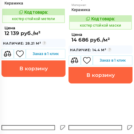
Керамика
Материал:
Керамика
Код товара:
809175
Код:
костер стойкой метели
Код товара:
809172
Код:
костер стойкой маски
Цена
12 139 руб./м²
Цена
14 686 руб./м²
НАЛИЧИЕ: 28.21 М²
НАЛИЧИЕ: 14.4 М²
Заказ в 1 клик
Заказ в 1 клик
В корзину
В корзину