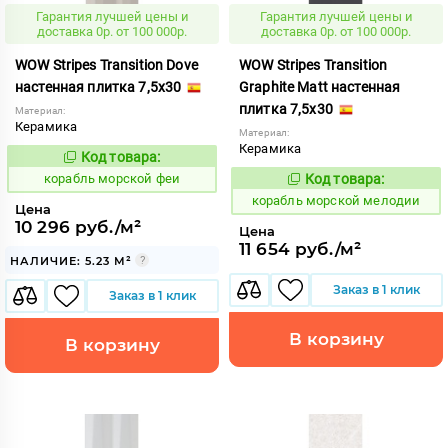
Гарантия лучшей цены и
Гарантия лучшей цены и
доставка 0р. от 100 000р.
доставка 0р. от 100 000р.
WOW Stripes Transition Dove
WOW Stripes Transition
настенная плитка 7,5x30
Graphite Matt настенная
плитка 7,5x30
Материал:
Керамика
Материал:
Керамика
Код товара:
773238
Код:
корабль морской феи
Код товара:
773173
Код:
корабль морской мелодии
Цена
10 296 руб./м²
Цена
11 654 руб./м²
НАЛИЧИЕ: 5.23 М²
Заказ в 1 клик
Заказ в 1 клик
В корзину
В корзину