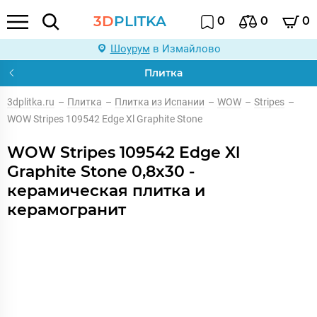
3D
PLITKA
0
0
0
Шоурум
в Измайлово
Плитка
3dplitka.ru
–
Плитка
–
Плитка из Испании
–
WOW
–
Stripes
–
WOW Stripes 109542 Edge Xl Graphite Stone
WOW Stripes 109542 Edge Xl
Graphite Stone 0,8x30 -
керамическая плитка и
керамогранит