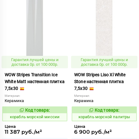
Гарантия лучшей цены и
Гарантия лучшей цены и
доставка 0р. от 100 000р.
доставка 0р. от 100 000р.
WOW Stripes Transition Ice
WOW Stripes Liso Xl White
White Matt настенная плитка
Stone настенная плитка
7,5x30
7,5x30
Материал:
Материал:
Керамика
Керамика
Код товара:
Код товара:
773177
773191
Код:
Код:
корабль морской миссии
корабль морской палитры
Цена
Цена
11 387 руб./м²
6 900 руб./м²