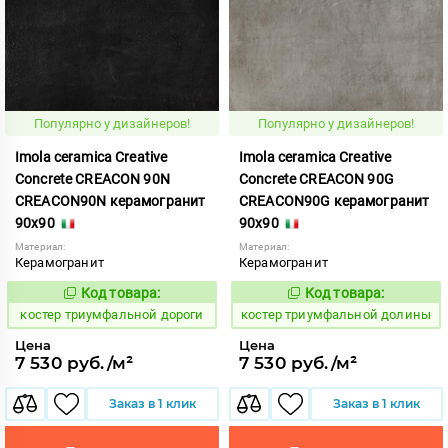
Популярно у дизайнеров!
Популярно у дизайнеров!
Imola ceramica Creative
Imola ceramica Creative
Concrete CREACON 90N
Concrete CREACON 90G
CREACON90N керамогранит
CREACON90G керамогранит
90x90
90x90
Материал:
Материал:
Керамогранит
Керамогранит
Код товара:
Код товара:
809897
809896
Код:
Код:
костер триумфальной дороги
костер триумфальной долины
Цена
Цена
7 530 руб./м²
7 530 руб./м²
Заказ в 1 клик
Заказ в 1 клик