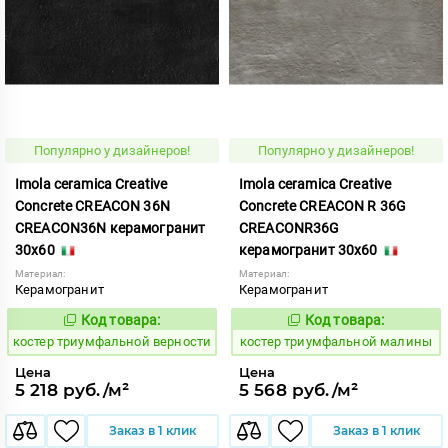
Популярно у дизайнеров!
Популярно у дизайнеров!
Imola ceramica Creative
Imola ceramica Creative
Concrete CREACON 36N
Concrete CREACON R 36G
CREACON36N керамогранит
CREACONR36G
30x60
керамогранит 30x60
Материал:
Материал:
Керамогранит
Керамогранит
Код товара:
Код товара:
809881
809921
Код:
Код:
костер триумфальной верности
костер триумфальной малины
Цена
Цена
5 218 руб./м²
5 568 руб./м²
Заказ в 1 клик
Заказ в 1 клик