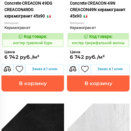
Concrete CREACON 49DG
Concrete CREACON 49N
CREACON49DG
CREACON49N керамогранит
керамогранит 45x90
45x90
Материал:
Материал:
Керамогранит
Керамогранит
Код товара:
Код товара:
809755
809887
Код:
Код:
костер травяной бури
костер триумфальной волны
Цена
Цена
6 742 руб./м²
6 742 руб./м²
Заказ в 1 клик
Заказ в 1 клик
В корзину
В корзину