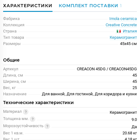
ХАРАКТЕРИСТИКИ
КОМПЛЕКТ ПОСТАВКИ
1
Фабрика
Imola ceramica
Коллекция
Creative Concrete
Италия
Страна
Тип товара
Керамогранит
Размеры
45x45 см
Общие
Артикул
CREACON 45DG / CREACON45DG
Длина, см
45
Ширина, см
45
Вес, кг
25
Назначение
Для ванной, Для гостиной, Для коридора и кухни
Технические характеристики
Материал
Керамогранит
Толщина мм.
9.0
Морозоустойчивость
Да
Вес 1 кв.м.
20.68 кг
Вес 1 шт.
4.18 кг