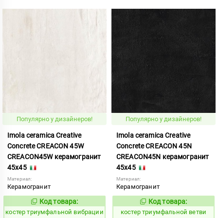
Популярно у дизайнеров!
Популярно у дизайнеров!
Imola ceramica Creative
Imola ceramica Creative
Concrete CREACON 45W
Concrete CREACON 45N
CREACON45W керамогранит
CREACON45N керамогранит
45x45
45x45
Материал:
Материал:
Керамогранит
Керамогранит
Код товара:
Код товара:
809885
809884
Код:
Код:
костер триумфальной вибрации
костер триумфальной ветви