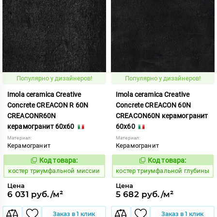
Популярно у дизайнеров!
Популярно у дизайнеров!
Imola ceramica Creative
Imola ceramica Creative
Concrete CREACON R 60N
Concrete CREACON 60N
CREACONR60N
CREACON60N керамогранит
керамогранит 60x60
60x60
Материал:
Материал:
Керамогранит
Керамогранит
Код товара:
Код товара:
809927
809892
Код:
Код:
костер триумфальной миссии
костер триумфальной глубины
Цена
Цена
6 031 руб./м²
5 682 руб./м²
Заказ в 1 клик
Заказ в 1 клик