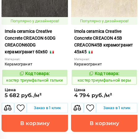
Популярно у дизайнеров!
Популярно у дизайнеров!
Imola ceramica Creative
Imola ceramica Creative
Concrete CREACON 60DG
Concrete CREACON 45B
CREACON60DG
CREACON45B керамогранит
керамогранит 60x60
45x45
Материал:
Материал:
Керамогранит
Керамогранит
Код товара:
Код товара:
809890
809883
Код:
Код:
костер триумфальной гальки
костер триумфальной веры
Цена
Цена
5 682 руб./м²
4 794 руб./м²
Заказ в 1 клик
Заказ в 1 клик
В корзину
В корзину