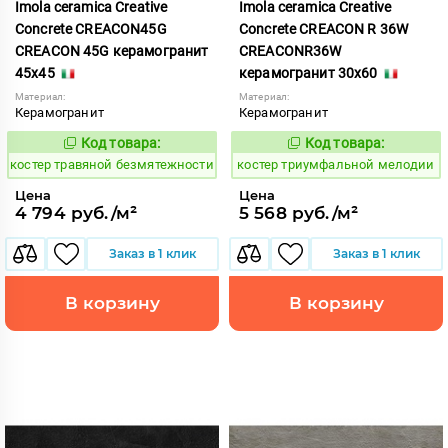
Imola ceramica Creative
Imola ceramica Creative
Concrete CREACON45G
Concrete CREACON R 36W
CREACON 45G керамогранит
CREACONR36W
45x45
керамогранит 30x60
Материал:
Материал:
Керамогранит
Керамогранит
Код товара:
Код товара:
809754
809923
Код:
Код:
костер травяной безмятежности
костер триумфальной мелодии
Цена
Цена
4 794 руб./м²
5 568 руб./м²
Заказ в 1 клик
Заказ в 1 клик
В корзину
В корзину