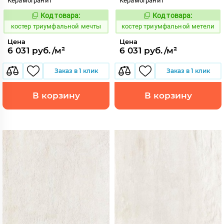
Керамогранит
Керамогранит
Код товара:
Код товара:
809926
809925
Код:
Код:
костер триумфальной мечты
костер триумфальной метели
Цена
Цена
6 031 руб./м²
6 031 руб./м²
Заказ в 1 клик
Заказ в 1 клик
В корзину
В корзину