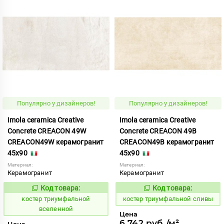
Популярно у дизайнеров!
Популярно у дизайнеров!
Imola ceramica Creative
Imola ceramica Creative
Concrete CREACON 49W
Concrete CREACON 49B
CREACON49W керамогранит
CREACON49B керамогранит
45x90
45x90
Материал:
Материал:
Керамогранит
Керамогранит
Код товара:
Код товара:
809888
809886
Код:
Код:
костер триумфальной
костер триумфальной сливы
вселенной
Цена
6 742 руб./м²
Цена