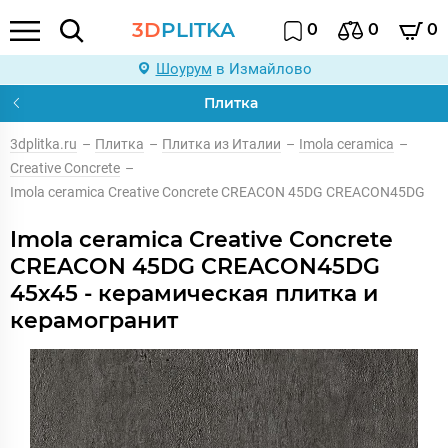
3D
PLITKA
0
0
0
Шоурум
в Измайлово
Плитка
3dplitka.ru
–
Плитка
–
Плитка из Италии
–
Imola ceramica
–
Creative Concrete
–
Imola ceramica Creative Concrete CREACON 45DG CREACON45DG
Imola ceramica Creative Concrete
CREACON 45DG CREACON45DG
45x45 - керамическая плитка и
керамогранит