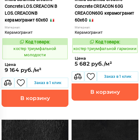
Concrete LOS.CREACON B
Concrete CREACON 60G
LOS.CREACONB
CREACON60G керамогранит
керамогранит 60x60
60x60
Материал:
Материал:
Керамогранит
Керамогранит
Код товара:
Код товара:
809929
809891
Код:
Код:
костер триумфальной
костер триумфальной гармонии
молодости
Цена
5 682 руб./м²
Цена
9 164 руб./м²
Заказ в 1 клик
Заказ в 1 клик
В корзину
В корзину