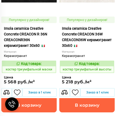
Популярно у дизайнеров!
Популярно у дизайнеров!
Imola ceramica Creative
Imola ceramica Creative
Concrete CREACON R 36N
Concrete CREACON 36W
CREACONR36N
CREACON36W керамогранит
керамогранит 30x60
30x60
Материал:
Материал:
Керамогранит
Керамогранит
Код товара:
Код товара:
809922
809882
Код:
Код:
костер триумфальной маски
костер триумфальной высоты
Цена
Цена
5 568 руб./м²
5 218 руб./м²
Заказ в 1 клик
Заказ в 1 клик
В корзину
В корзину