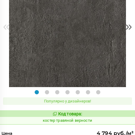
«
»
Популярно у дизайнеров!
Код товара:
809756
Код:
костер травяной верности
4 794 руб./м²
Цена