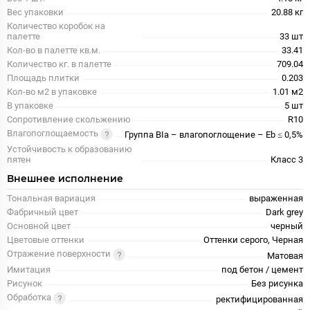
Вес упаковки
20.88 кг
Количество коробок на
палетте
33 шт
Кол-во в палетте кв.м.
33.41
Количество кг. в палетте
709.04
Площадь плитки
0.203
Кол-во м2 в упаковке
1.01 м2
В упаковке
5 шт
Сопротивление скольжению
R10
Влагопоглощаемость
Группа BIa – влагопоглощение – Eb ≤ 0,5%
Устойчивость к образованию
пятен
Класс 3
Внешнее исполнение
Тональная вариация
выраженная
Фабричный цвет
Dark grey
Основной цвет
черный
Цветовые оттенки
Оттенки серого, Черная
Отражение поверхности
Матовая
Имитация
под бетон / цемент
Рисунок
Без рисунка
Обработка
ректифицированная