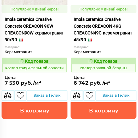
Популярно у дизайнеров!
Популярно у дизайнеров!
Imola ceramica Creative
Imola ceramica Creative
Concrete CREACON 90W
Concrete CREACON 49G
CREACON90W керамогранит
CREACON49G керамогранит
90x90
45x90
Материал:
Материал:
Керамогранит
Керамогранит
Код товара:
Код товара:
809898
809752
Код:
Код:
костер триумфальной совести
костер травяной бездны
Цена
Цена
7 530 руб./м²
6 742 руб./м²
Заказ в 1 клик
Заказ в 1 клик
В корзину
В корзину