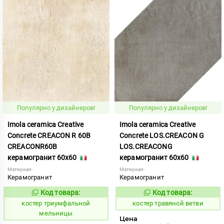
Популярно у дизайнеров!
Популярно у дизайнеров!
Imola ceramica Creative
Imola ceramica Creative
Concrete CREACON R 60B
Concrete LOS.CREACON G
CREACONR60B
LOS.CREACONG
керамогранит 60x60
керамогранит 60x60
Материал:
Материал:
Керамогранит
Керамогранит
Код товара:
Код товара:
809924
809759
Код:
Код:
костер триумфальной
костер травяной ветви
мельницы
Цена