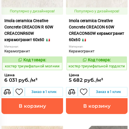
Популярно у дизайнеров!
Популярно у дизайнеров!
Imola ceramica Creative
Imola ceramica Creative
Concrete CREACON R 60W
Concrete CREACON 60W
CREACONR60W
CREACON60W керамогранит
керамогранит 60x60
60x60
Материал:
Материал:
Керамогранит
Керамогранит
Код товара:
Код товара:
809928
809893
Код:
Код:
костер триумфальной молнии
костер триумфальной гордости
Цена
Цена
6 031 руб./м²
5 682 руб./м²
Заказ в 1 клик
Заказ в 1 клик
В корзину
В корзину