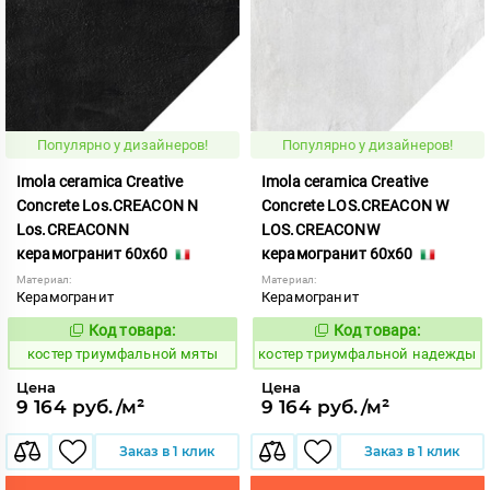
Популярно у дизайнеров!
Популярно у дизайнеров!
Imola ceramica Creative
Imola ceramica Creative
Concrete Los.CREACON N
Concrete LOS.CREACON W
Los.CREACONN
LOS.CREACONW
керамогранит 60x60
керамогранит 60x60
Материал:
Материал:
Керамогранит
Керамогранит
Код товара:
Код товара:
809931
809932
Код:
Код:
костер триумфальной мяты
костер триумфальной надежды
Цена
Цена
9 164 руб./м²
9 164 руб./м²
Заказ в 1 клик
Заказ в 1 клик