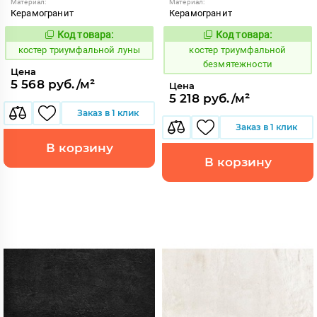
Материал:
Материал:
Керамогранит
Керамогранит
Код товара:
Код товара:
809920
809879
Код:
Код:
костер триумфальной луны
костер триумфальной
безмятежности
Цена
5 568 руб./м²
Цена
5 218 руб./м²
Заказ в 1 клик
Заказ в 1 клик
В корзину
В корзину