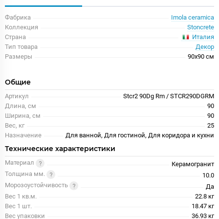
Фабрика
Imola ceramica
Коллекция
Stoncrete
Италия
Страна
Тип товара
Декор
Размеры
90x90 см
Общие
Артикул
Stcr2 90Dg Rm / STCR290DGRM
Длина, см
90
Ширина, см
90
Вес, кг
25
Назначение
Для ванной, Для гостиной, Для коридора и кухни
Технические характеристики
Материал
Керамогранит
Толщина мм.
10.0
Морозоустойчивость
Да
Вес 1 кв.м.
22.8 кг
Вес 1 шт.
18.47 кг
Вес упаковки
36.93 кг