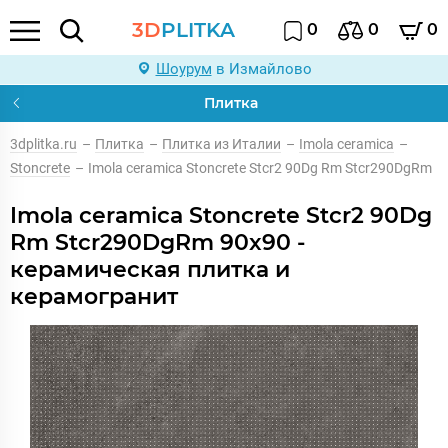
3D
PLITKA
0
0
0
Шоурум
в Измайлово
Плитка
3dplitka.ru
–
Плитка
–
Плитка из Италии
–
Imola ceramica
–
Stoncrete
–
Imola ceramica Stoncrete Stcr2 90Dg Rm Stcr290DgRm
Imola ceramica Stoncrete Stcr2 90Dg
Rm Stcr290DgRm 90x90 -
керамическая плитка и
керамогранит