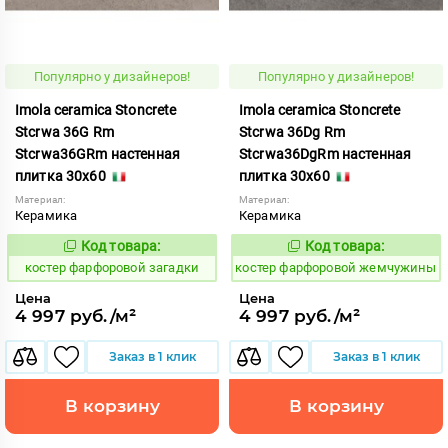
Популярно у дизайнеров!
Популярно у дизайнеров!
Imola ceramica Stoncrete
Imola ceramica Stoncrete
Stcrwa 36G Rm
Stcrwa 36Dg Rm
Stcrwa36GRm настенная
Stcrwa36DgRm настенная
плитка 30x60
плитка 30x60
Материал:
Материал:
Керамика
Керамика
Код товара:
Код товара:
810777
810776
Код:
Код:
костер фарфоровой загадки
костер фарфоровой жемчужины
Цена
Цена
4 997 руб./м²
4 997 руб./м²
Заказ в 1 клик
Заказ в 1 клик
В корзину
В корзину