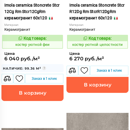
Imola ceramica Stoncrete Stcr
Imola ceramica Stoncrete Stcr
12Cg Rm Stcr12CgRm
R12Dg Rm StcrR12DgRm
керамогранит 60x120
керамогранит 60x120
Материал:
Материал:
Керамогранит
Керамогранит
Код товара:
Код товара:
810738
810743
Код:
Код:
костер уютной феи
костер уютной целостности
Цена
Цена
6 040 руб./м²
6 270 руб./м²
НАЛИЧИЕ: 99.36 М²
Заказ в 1 клик
Заказ в 1 клик
В корзину
В корзину