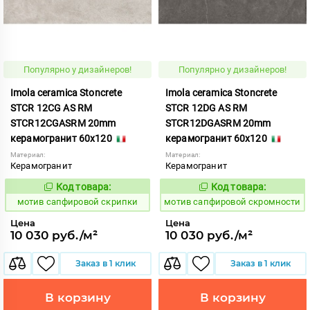
Популярно у дизайнеров!
Популярно у дизайнеров!
Imola ceramica Stoncrete
Imola ceramica Stoncrete
STCR 12CG AS RM
STCR 12DG AS RM
STCR12CGASRM 20mm
STCR12DGASRM 20mm
керамогранит 60x120
керамогранит 60x120
Материал:
Материал:
Керамогранит
Керамогранит
Код товара:
Код товара:
1041467
1041468
Код:
Код:
мотив сапфировой скрипки
мотив сапфировой скромности
Цена
Цена
10 030 руб./м²
10 030 руб./м²
Заказ в 1 клик
Заказ в 1 клик
В корзину
В корзину