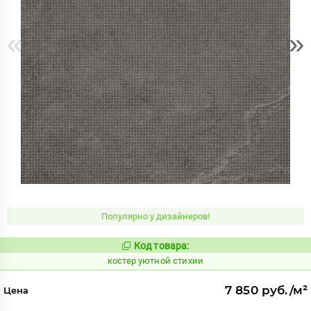
«
»
Популярно у дизайнеров!
Код товара:
810723
Код:
костер уютной стихии
7 850 руб./м²
Цена