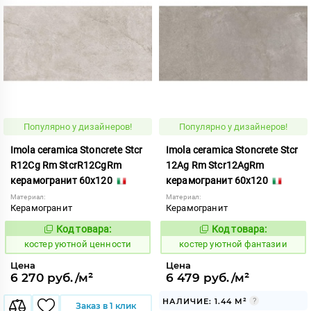
Популярно у дизайнеров!
Популярно у дизайнеров!
Imola ceramica Stoncrete Stcr
Imola ceramica Stoncrete Stcr
R12Cg Rm StcrR12CgRm
12Ag Rm Stcr12AgRm
керамогранит 60x120
керамогранит 60x120
Материал:
Материал:
Керамогранит
Керамогранит
Код товара:
Код товара:
810742
810737
Код:
Код:
костер уютной ценности
костер уютной фантазии
Цена
Цена
6 270 руб./м²
6 479 руб./м²
НАЛИЧИЕ: 1.44 М²
Заказ в 1 клик