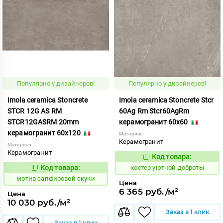
Популярно у дизайнеров!
Популярно у дизайнеров!
Imola ceramica Stoncrete
Imola ceramica Stoncrete Stcr
STCR 12G AS RM
60Ag Rm Stcr60AgRm
STCR12GASRM 20mm
керамогранит 60x60
керамогранит 60x120
Материал:
Керамогранит
Материал:
Керамогранит
Код товара:
810747
Код:
Код товара:
костер уютной доброты
1041469
Код:
мотив сапфировой скуки
Цена
6 365 руб./м²
Цена
10 030 руб./м²
Заказ в 1 клик
Заказ в 1 клик