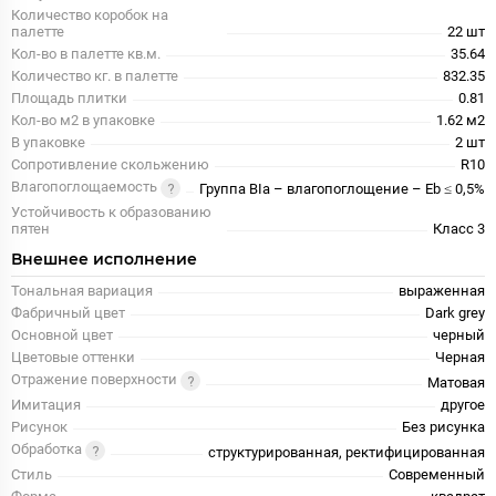
Количество коробок на
палетте
22 шт
Кол-во в палетте кв.м.
35.64
Количество кг. в палетте
832.35
Площадь плитки
0.81
Кол-во м2 в упаковке
1.62 м2
В упаковке
2 шт
Сопротивление скольжению
R10
Влагопоглощаемость
Группа BIa – влагопоглощение – Eb ≤ 0,5%
Устойчивость к образованию
пятен
Класс 3
Внешнее исполнение
Тональная вариация
выраженная
Фабричный цвет
Dark grey
Основной цвет
черный
Цветовые оттенки
Черная
Отражение поверхности
Матовая
Имитация
другое
Рисунок
Без рисунка
Обработка
структурированная, ректифицированная
Стиль
Современный