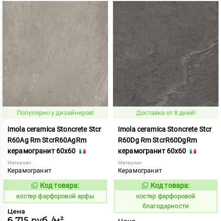
Популярно у дизайнеров!
Доставка от 8 дней!
Imola ceramica Stoncrete Stcr
Imola ceramica Stoncrete Stcr
R60Ag Rm StcrR60AgRm
R60Dg Rm StcrR60DgRm
керамогранит 60x60
керамогранит 60x60
Материал:
Материал:
Керамогранит
Керамогранит
Код товара:
Код товара:
810751
810753
Код:
Код:
костер фарфоровой арфы
костер фарфоровой
благодарности
Цена
6 715 руб./м²
Цена