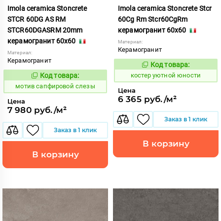
Imola ceramica Stoncrete
Imola ceramica Stoncrete Stcr
STCR 60DG AS RM
60Cg Rm Stcr60CgRm
STCR60DGASRM 20mm
керамогранит 60x60
керамогранит 60x60
Материал:
Керамогранит
Материал:
Керамогранит
Код товара:
810748
Код:
Код товара:
костер уютной юности
1041471
Код:
мотив сапфировой слезы
Цена
6 365 руб./м²
Цена
7 980 руб./м²
Заказ в 1 клик
Заказ в 1 клик
В корзину
В корзину