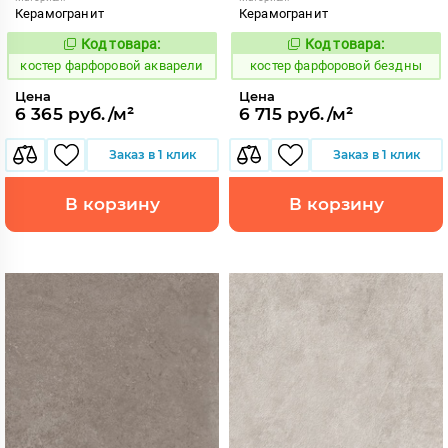
Керамогранит
Керамогранит
Код товара:
Код товара:
810750
810752
Код:
Код:
костер фарфоровой акварели
костер фарфоровой бездны
Цена
Цена
6 365 руб./м²
6 715 руб./м²
Заказ в 1 клик
Заказ в 1 клик
В корзину
В корзину