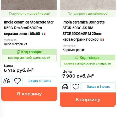
Популярно у дизайнеров!
Популярно у дизайнеров!
Imola ceramica Stoncrete Stcr
Imola ceramica Stoncrete
R60G Rm StcrR60GRm
STCR 60CG AS RM
керамогранит 60x60
STCR60CGASRM 20mm
керамогранит 60x60
Материал:
Керамогранит
Материал:
Керамогранит
Код товара:
810746
Код:
костер уютной дальности
Код товара:
1041470
Код:
мотив сапфировой сладости
Цена
6 715 руб./м²
Цена
7 980 руб./м²
Заказ в 1 клик
Заказ в 1 клик
В корзину
В корзину