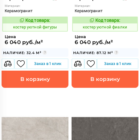
Материал:
Материал:
Керамогранит
Керамогранит
Код товара:
Код товара:
810740
810739
Код:
Код:
костер уютной фигуры
костер уютной фиалки
Цена
Цена
6 040 руб./м²
6 040 руб./м²
НАЛИЧИЕ: 32.4 М²
НАЛИЧИЕ: 87.12 М²
Заказ в 1 клик
Заказ в 1 клик
В корзину
В корзину