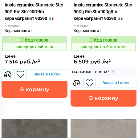
Imola ceramica Stoncrete Stcr
Imola ceramica Stoncrete Stcr
90G Rm Stcr90GRm
90Dg Rm Stcr90DgRm
керамогранит 90x90
керамогранит 90x90
Материал:
Материал:
Керамогранит
Керамогранит
Код товара:
Код товара:
810728
810727
Код:
Код:
костер уютной тени
костер уютной темноты
Цена
Цена
7 514 руб./м²
6 509 руб./м²
НАЛИЧИЕ: 0.81 М²
Заказ в 1 клик
Заказ в 1 клик
В корзину
В корзину