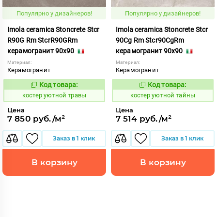
Популярно у дизайнеров!
Популярно у дизайнеров!
Imola ceramica Stoncrete Stcr
Imola ceramica Stoncrete Stcr
R90G Rm StcrR90GRm
90Cg Rm Stcr90CgRm
керамогранит 90x90
керамогранит 90x90
Материал:
Материал:
Керамогранит
Керамогранит
Код товара:
Код товара:
810732
810726
Код:
Код:
костер уютной травы
костер уютной тайны
Цена
Цена
7 850 руб./м²
7 514 руб./м²
Заказ в 1 клик
Заказ в 1 клик
В корзину
В корзину