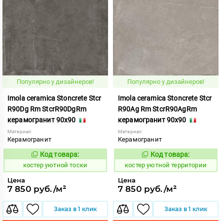
Популярно у дизайнеров!
Популярно у дизайнеров!
Imola ceramica Stoncrete Stcr
Imola ceramica Stoncrete Stcr
R90Dg Rm StcrR90DgRm
R90Ag Rm StcrR90AgRm
керамогранит 90x90
керамогранит 90x90
Материал:
Материал:
Керамогранит
Керамогранит
Код товара:
Код товара:
810731
810729
Код:
Код:
костер уютной тоски
костер уютной территории
Цена
Цена
7 850 руб./м²
7 850 руб./м²
Заказ в 1 клик
Заказ в 1 клик