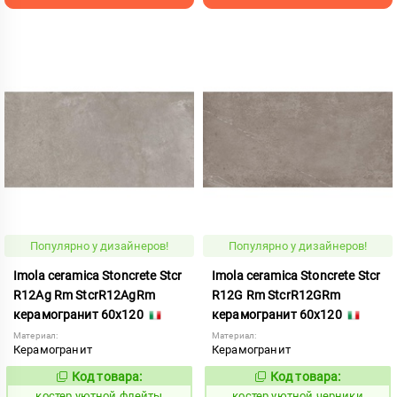
Популярно у дизайнеров!
Популярно у дизайнеров!
Imola ceramica Stoncrete Stcr
Imola ceramica Stoncrete Stcr
R12Ag Rm StcrR12AgRm
R12G Rm StcrR12GRm
керамогранит 60x120
керамогранит 60x120
Материал:
Материал:
Керамогранит
Керамогранит
Код товара:
Код товара:
810741
810744
Код:
Код:
костер уютной флейты
костер уютной черники