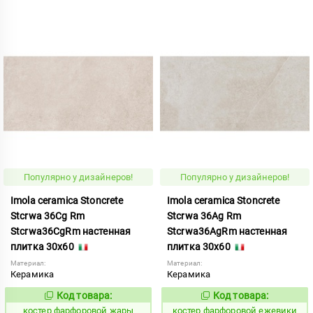
Популярно у дизайнеров!
Популярно у дизайнеров!
Imola ceramica Stoncrete
Imola ceramica Stoncrete
Stcrwa 36Cg Rm
Stcrwa 36Ag Rm
Stcrwa36CgRm настенная
Stcrwa36AgRm настенная
плитка 30x60
плитка 30x60
Материал:
Материал:
Керамика
Керамика
Код товара:
Код товара:
810775
810774
Код:
Код:
костер фарфоровой жары
костер фарфоровой ежевики