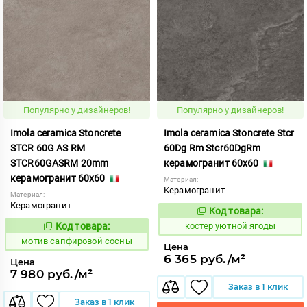
Популярно у дизайнеров!
Популярно у дизайнеров!
Imola ceramica Stoncrete
Imola ceramica Stoncrete Stcr
STCR 60G AS RM
60Dg Rm Stcr60DgRm
STCR60GASRM 20mm
керамогранит 60x60
керамогранит 60x60
Материал:
Керамогранит
Материал:
Керамогранит
Код товара:
810749
Код:
Код товара:
костер уютной ягоды
1041472
Код:
мотив сапфировой сосны
Цена
6 365 руб./м²
Цена
7 980 руб./м²
Заказ в 1 клик
Заказ в 1 клик