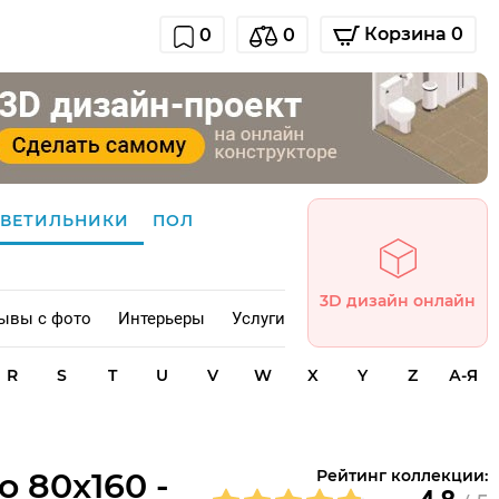
Корзина 0
0
0
СВЕТИЛЬНИКИ
ПОЛ
3D дизайн онлайн
ывы с фото
Интерьеры
Услуги
R
S
T
U
V
W
X
Y
Z
А-Я
o 80x160 -
Рейтинг коллекции: