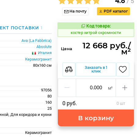
4.8
/ 5
На почту
PDF каталог
Код товара:
810968
ЕКТ ПОСТАВКИ
1
Код товара:
костер хитрой скромности
Ava (La Fabbrica)
12 668 руб./
Absolute
Цена
м²
Италия
Керамогранит
80x160 см
Заказать в 1
клик
м²
97056
80
160
0 руб.
0 шт
25
иной, Для коридора и кухни
В корзину
Керамогранит