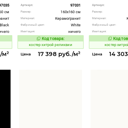
97035
97031
Артикул:
Артикул:
60 см
160x160 см
Размер:
Размер:
ранит
Керамогранит
Материал:
Материал:
Black
White
Фабричный цвет:
Фабричный цвет:
ичего
ничего
Имитация:
Имитация:
Код товара:
Код тов
810955
810957
вара:
Код товара:
костер хитрой реликвии
костер хитро
/м²
17 398 руб./м²
14 303
Цена
Цена