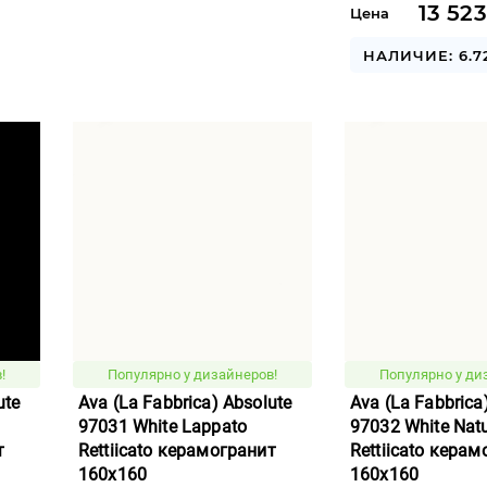
13 523
Цена
НАЛИЧИЕ: 6.7
!
Популярно у дизайнеров!
Популярно у ди
ute
Ava (La Fabbrica) Absolute
Ava (La Fabbrica
97031 White Lappato
97032 White Natu
т
Rettiicato керамогранит
Rettiicato кера
160x160
160x160