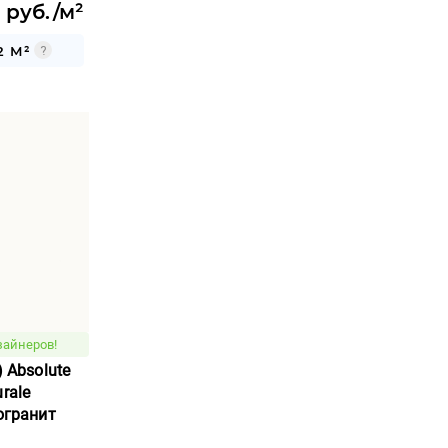
 руб./м²
2 М²
зайнеров!
) Absolute
rale
могранит