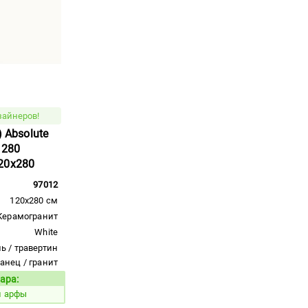
зайнеров!
) Absolute
 280
20x280
97012
120x280 см
Керамогранит
White
ь / травертин
ланец / гранит
ара:
Код товара:
й арфы