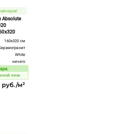
зайнеров!
) Absolute
320
60x320
160x320 см
Керамогранит
White
ничего
ара:
Код товара:
еской ночи
5 руб./м²