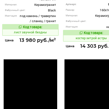
Керамогранит
Артикул:
Материал:
160x1
Black
Размер:
Фабричный цвет:
Керамог
под камень / травертин
Материал:
Имитация:
/ сланец / гранит
Фабричный цвет:
Код товара:
н
Имитация:
878752
Код товара:
лист звучной бездны
Код товара:
810956
Код то
костер хитрой астры
13 980 руб./м²
Цена
14 303 руб.
Цена