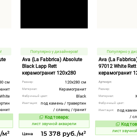
!
Популярно у дизайнеров!
Популярно у ди
ute
Ava (La Fabbrica) Absolute
Ava (La Fabbrica
Black Lapp Rett
97012 White Rett
керамогранит 120x280
керамогранит 1
80 см
120x280 см
Размер:
Артикул:
ранит
Керамогранит
Материал:
Размер:
White
Black
Фабричный цвет:
Материал:
ертин
под камень / травертин
Имитация:
Фабричный цвет:
гранит
/ сланец / гранит
под камен
Имитация:
/ с
Код товара:
878750
вара:
Код товара:
лист звучной акварели
Код тов
878751
лист звучно
./м²
15 378 руб./м²
Цена