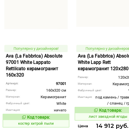
Популярно у дизайнеров!
Популярно у дизайнеров
Ava (La Fabbrica) Absolute
Ava (La Fabbrica) Absol
97001 White Lappato
White Lapp Rett
Rettiicato керамогранит
керамогранит 120x280
160x320
120x2
Размер:
97001
Артикул:
Керамог
Материал:
160x320 см
Размер:
Фабричный цвет:
Керамогранит
Материал:
под камень / трав
Имитация:
/ сланец / 
White
Фабричный цвет:
ничего
Код товара:
Имитация:
878749
Код то
лист звездной ягоды
Код товара:
810951
Код товара:
костер хитрой пыли
14 912 руб
Цена