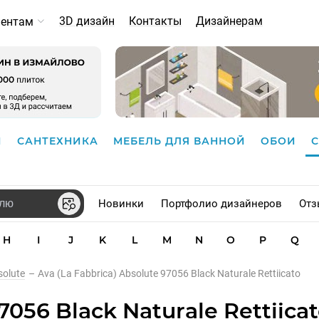
3D дизайн
Контакты
Дизайнерам
иентам
И
САНТЕХНИКА
МЕБЕЛЬ ДЛЯ ВАННОЙ
ОБОИ
Новинки
Портфолио дизайнеров
Отз
H
I
J
K
L
M
N
O
P
Q
solute
–
Ava (La Fabbrica) Absolute 97056 Black Naturale Rettiicato
7056 Black Naturale Rettiicat