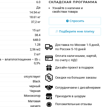
СКЛАДСКАЯ ПРОГРАММА
6.0
Да
Узнайте о наличии и
свойствах товара
14.54 кг
18.61 кг
Спросить
37,2 кг
15 шт
Подберите мне плитку
38.4
648.0
1.28
Доставка по Москве 1-5 дней,
по России 5-10 дней
2,56 м2
2 шт
Оплата наличными, картой,
a – влагопоглощение – Eb ≤
по счету с НДС
0,5%
Дизайн-проект в подарок
отсутствует
Скидки на большие заказы
Black
черный
Сотрудничаем с дизайнерами
Черная
Моноколор
Приходите в шоурум
Матовая
Положительные отзывы
ничего