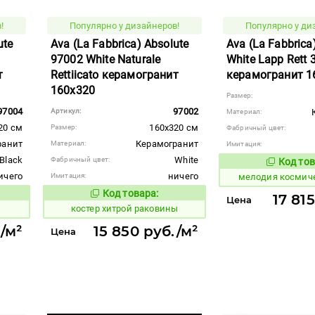
!
Популярно у дизайнеров!
Популярно у ди
ute
Ava (La Fabbrica) Absolute
Ava (La Fabbrica
97002 White Naturale
White Lapp Rett 
т
Rettiicato керамогранит
керамогранит 1
160x320
Размер:
97004
97002
Артикул:
Материал:
20 см
160x320 см
Размер:
Фабричный цвет:
ранит
Керамогранит
Материал:
Имитация:
Black
White
Фабричный цвет:
Код тов
958061
ичего
ничего
Имитация:
мелодия космич
Код товара:
810953
17 81
вара:
Код товара:
Цена
костер хитрой раковины
/м²
15 850 руб./м²
Цена