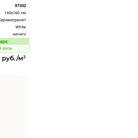
97032
160x160 см
Керамогранит
White
ничего
ара:
Код товара:
й росы
 руб./м²