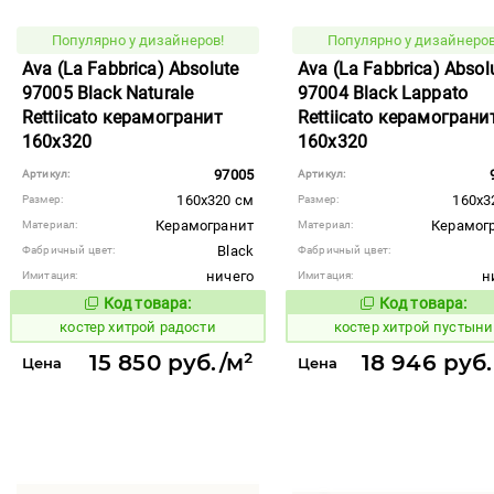
Популярно у дизайнеров!
Популярно у дизайнеров
Ava (La Fabbrica) Absolute
Ava (La Fabbrica) Absol
97005 Black Naturale
97004 Black Lappato
Rettiicato керамогранит
Rettiicato керамограни
160x320
160x320
97005
Артикул:
Артикул:
160x320 см
160x3
Размер:
Размер:
Керамогранит
Керамог
Материал:
Материал:
Black
Фабричный цвет:
Фабричный цвет:
ничего
н
Имитация:
Имитация:
Код товара:
Код товара:
810952
810950
Код товара:
Код то
костер хитрой радости
костер хитрой пустыни
15 850 руб./м²
18 946 руб.
Цена
Цена