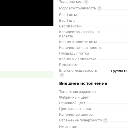
Толщина мм.
Морозоустойчивость
Вес 1 кв.м.
Вес 1 шт.
Вес упаковки
Количество коробок на
палетте
Кол-во в палетте кв.м.
Количество кг. в палетте
Площадь плитки
Кол-во м2 в упаковке
В упаковке
Влагопоглощаемость
Группа BI
Внешнее исполнение
Тональная вариация
Фабричный цвет
Основной цвет
Цветовые оттенки
Количество цветов
Отражение поверхности
Имитация