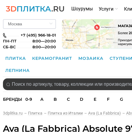
3D
ПЛИТКА
.RU
Шоурумы
Услуги
Кл
+7 (495) 966-18-01
ПН-ПТ
8:00—20:00
СБ-ВС
8:00—20:00
ПЛИТКА
КЕРАМОГРАНИТ
МОЗАИКА
СТУПЕН
ЛЕПНИНА
БРЕНДЫ
0-9
A
B
C
D
E
F
G
3dplitka.ru
–
Плитка
–
Плитка из Италии
–
Ava (La Fabbrica)
–
Ab
Ava (La Fabbrica) Absolute 9