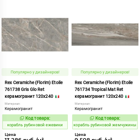
Популярно у дизайнеров!
Популярно у дизайнеров!
Rex Ceramiche (Florim) Etoile
Rex Ceramiche (Florim) Etoile
761738 Gris Glo Ret
761734 Tropical Mat Ret
керамогранит 120x240
керамогранит 120x240
Материал:
Материал:
Керамогранит
Керамогранит
Код товара:
Код товара:
775524
775526
Код:
Код:
корабль рубиновой ежевики
корабль рубиновой жемчужины
Цена
Цена
13 286 руб./м²
9 508 руб./м²