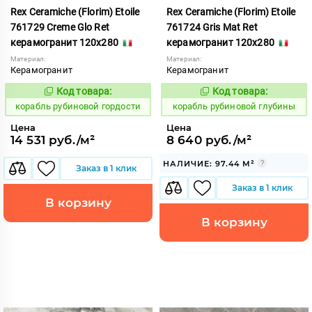
Rex Ceramiche (Florim) Etoile
Rex Ceramiche (Florim) Etoile
761729 Creme Glo Ret
761724 Gris Mat Ret
керамогранит 120x280
керамогранит 120x280
Материал:
Материал:
Керамогранит
Керамогранит
Код товара:
Код товара:
775518
775517
Код:
Код:
корабль рубиновой гордости
корабль рубиновой глубины
Цена
Цена
14 531 руб./м²
8 640 руб./м²
НАЛИЧИЕ: 97.44 М²
Заказ в 1 клик
Заказ в 1 клик
В корзину
В корзину