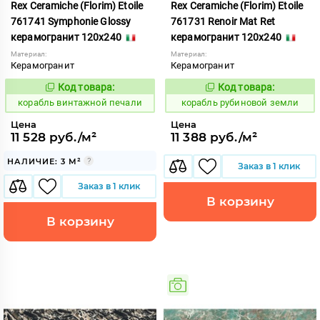
Rex Ceramiche (Florim) Etoile
Rex Ceramiche (Florim) Etoile
761741 Symphonie Glossy
761731 Renoir Mat Ret
керамогранит 120x240
керамогранит 120x240
Материал:
Материал:
Керамогранит
Керамогранит
Код товара:
Код товара:
767570
775530
Код:
Код:
корабль винтажной печали
корабль рубиновой земли
Цена
Цена
11 528 руб./м²
11 388 руб./м²
НАЛИЧИЕ: 3 М²
Заказ в 1 клик
Заказ в 1 клик
В корзину
В корзину