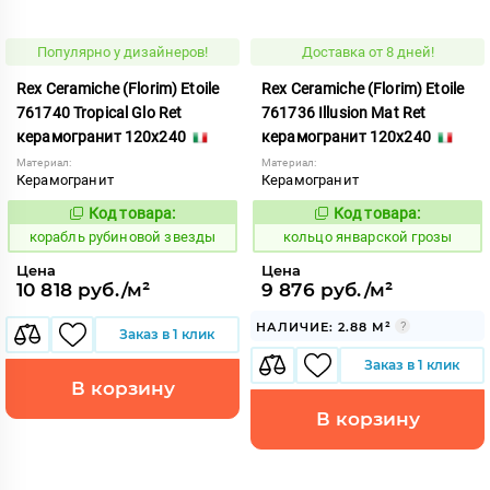
Популярно у дизайнеров!
Доставка от 8 дней!
Rex Ceramiche (Florim) Etoile
Rex Ceramiche (Florim) Etoile
761740 Tropical Glo Ret
761736 Illusion Mat Ret
керамогранит 120x240
керамогранит 120x240
Материал:
Материал:
Керамогранит
Керамогранит
Код товара:
Код товара:
775529
749644
Код:
Код:
корабль рубиновой звезды
кольцо январской грозы
Цена
Цена
10 818 руб./м²
9 876 руб./м²
НАЛИЧИЕ: 2.88 М²
Заказ в 1 клик
Заказ в 1 клик
В корзину
В корзину