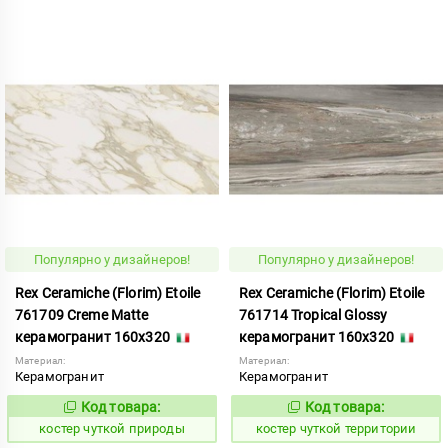
Популярно у дизайнеров!
Популярно у дизайнеров!
Rex Ceramiche (Florim) Etoile
Rex Ceramiche (Florim) Etoile
761709 Creme Matte
761714 Tropical Glossy
керамогранит 160x320
керамогранит 160x320
Материал:
Материал:
Керамогранит
Керамогранит
Код товара:
Код товара:
811600
811604
Код:
Код:
костер чуткой природы
костер чуткой территории