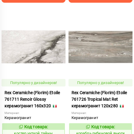
Популярно у дизайнеров!
Популярно у дизайнеров!
Rex Ceramiche (Florim) Etoile
Rex Ceramiche (Florim) Etoile
761711 Renoir Glossy
761726 Tropical Mat Ret
керамогранит 160x320
керамогранит 120x280
Материал:
Материал:
Керамогранит
Керамогранит
Код товара:
Код товара:
811601
775514
Код:
Код:
костер чуткой тайны
корабль рубиновой вьюги