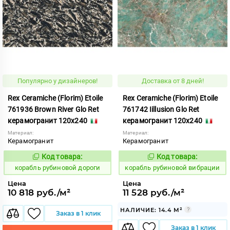
Популярно у дизайнеров!
Доставка от 8 дней!
Rex Ceramiche (Florim) Etoile
Rex Ceramiche (Florim) Etoile
761936 Brown River Glo Ret
761742 Iillusion Glo Ret
керамогранит 120x240
керамогранит 120x240
Материал:
Материал:
Керамогранит
Керамогранит
Код товара:
Код товара:
775522
775510
Код:
Код:
корабль рубиновой дороги
корабль рубиновой вибрации
Цена
Цена
10 818 руб./м²
11 528 руб./м²
НАЛИЧИЕ: 14.4 М²
Заказ в 1 клик
Заказ в 1 клик