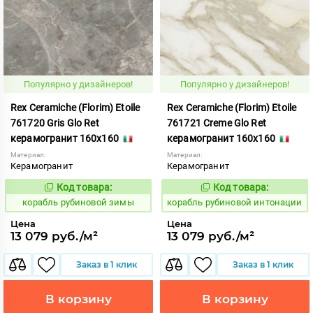
Популярно у дизайнеров!
Популярно у дизайнеров!
Rex Ceramiche (Florim) Etoile
Rex Ceramiche (Florim) Etoile
761720 Gris Glo Ret
761721 Creme Glo Ret
керамогранит 160x160
керамогранит 160x160
Материал:
Материал:
Керамогранит
Керамогранит
Код товара:
Код товара:
775532
775533
Код:
Код:
корабль рубиновой зимы
корабль рубиновой интонации
Цена
Цена
13 079 руб./м²
13 079 руб./м²
Заказ в 1 клик
Заказ в 1 клик
В корзину
В корзину