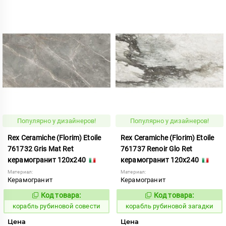
Популярно у дизайнеров!
Популярно у дизайнеров!
Rex Ceramiche (Florim) Etoile
Rex Ceramiche (Florim) Etoile
761732 Gris Mat Ret
761737 Renoir Glo Ret
керамогранит 120x240
керамогранит 120x240
Материал:
Материал:
Керамогранит
Керамогранит
Код товара:
Код товара:
775523
775527
Код:
Код:
корабль рубиновой совести
корабль рубиновой загадки
Цена
Цена