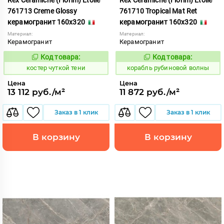
761713 Creme Glossy
761710 Tropical Mat Ret
керамогранит 160x320
керамогранит 160x320
Материал:
Материал:
Керамогранит
Керамогранит
Код товара:
Код товара:
811603
775512
Код:
Код:
костер чуткой тени
корабль рубиновой волны
Цена
Цена
13 112 руб./м²
11 872 руб./м²
Заказ в 1 клик
Заказ в 1 клик
В корзину
В корзину