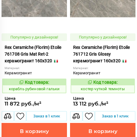
Популярно у дизайнеров!
Популярно у дизайнеров!
Rex Ceramiche (Florim) Etoile
Rex Ceramiche (Florim) Etoile
761708 Gris Mat Ret-2
761712 Gris Glossy
керамогранит 160x320
керамогранит 160x320
Материал:
Материал:
Керамогранит
Керамогранит
Код товара:
Код товара:
775515
811602
Код:
Код:
корабль рубиновой гальки
костер чуткой темноты
Цена
Цена
11 872 руб./м²
13 112 руб./м²
Заказ в 1 клик
Заказ в 1 клик
В корзину
В корзину