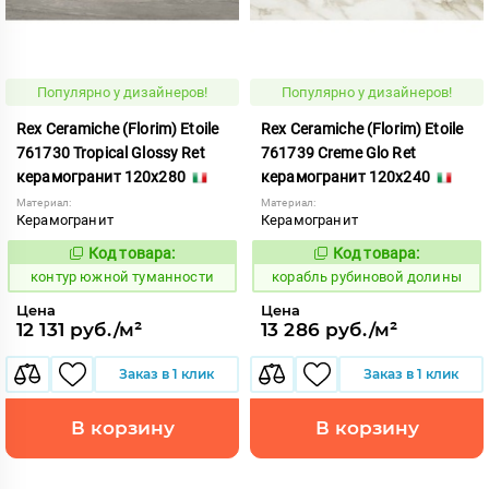
Популярно у дизайнеров!
Популярно у дизайнеров!
Rex Ceramiche (Florim) Etoile
Rex Ceramiche (Florim) Etoile
761730 Tropical Glossy Ret
761739 Creme Glo Ret
керамогранит 120x280
керамогранит 120x240
Материал:
Материал:
Керамогранит
Керамогранит
Код товара:
Код товара:
765234
775521
Код:
Код:
контур южной туманности
корабль рубиновой долины
Цена
Цена
12 131 руб./м²
13 286 руб./м²
Заказ в 1 клик
Заказ в 1 клик
В корзину
В корзину