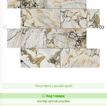
«
»
Популярно у дизайнеров!
Код товара:
811611
Код:
костер чуткой улыбки