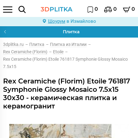
3D
PLITKA
0
0
0
Шоурум
в Измайлово
Плитка
3dplitka.ru
–
Плитка
–
Плитка из Италии
–
Rex Ceramiche (Florim)
–
Etoile
–
Rex Ceramiche (Florim) Etoile 761817 Symphonie Glossy Mosaico
7.5x15
Rex Ceramiche (Florim) Etoile 761817
Symphonie Glossy Mosaico 7.5x15
30x30 - керамическая плитка и
керамогранит