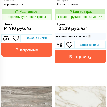
Материал:
Материал:
Керамогранит
Керамогранит
Код товара:
Код товара:
775519
775516
Код:
Код:
корабль рубиновой грозы
корабль рубиновой гармонии
Цена
Цена
14 710 руб./м²
10 229 руб./м²
НАЛИЧИЕ: 10.08 М²
Заказ в 1 клик
Заказ в 1 клик
В корзину
В корзину