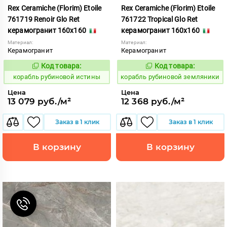
Rex Ceramiche (Florim) Etoile
Rex Ceramiche (Florim) Etoile
761719 Renoir Glo Ret
761722 Tropical Glo Ret
керамогранит 160x160
керамогранит 160x160
Материал:
Материал:
Керамогранит
Керамогранит
Код товара:
Код товара:
775536
775531
Код:
Код:
корабль рубиновой истины
корабль рубиновой земляники
Цена
Цена
13 079 руб./м²
12 368 руб./м²
Заказ в 1 клик
Заказ в 1 клик
В корзину
В корзину