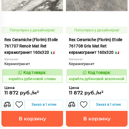
Популярно у дизайнеров!
Популярно у дизайнеров!
Rex Ceramiche (Florim) Etoile
Rex Ceramiche (Florim) Etoile
761707 Renoir Mat Ret
761708 Gris Mat Ret
керамогранит 160x320
керамогранит 160x320
Материал:
Материал:
Керамогранит
Керамогранит
Код товара:
Код товара:
775511
775513
Код:
Код:
корабль рубиновой сливы
корабль рубиновой вселенной
Цена
Цена
11 872 руб./м²
11 872 руб./м²
Заказ в 1 клик
Заказ в 1 клик
В корзину
В корзину