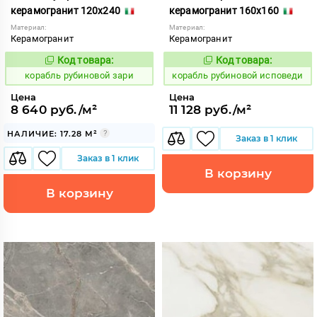
керамогранит 120x240
керамогранит 160x160
Материал:
Материал:
Керамогранит
Керамогранит
Код товара:
Код товара:
775528
775535
Код:
Код:
корабль рубиновой зари
корабль рубиновой исповеди
Цена
Цена
8 640 руб./м²
11 128 руб./м²
НАЛИЧИЕ: 17.28 М²
Заказ в 1 клик
Заказ в 1 клик
В корзину
В корзину