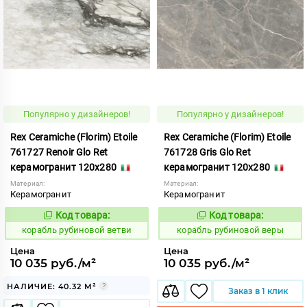
Популярно у дизайнеров!
Популярно у дизайнеров!
Rex Ceramiche (Florim) Etoile
Rex Ceramiche (Florim) Etoile
761727 Renoir Glo Ret
761728 Gris Glo Ret
керамогранит 120x280
керамогранит 120x280
Материал:
Материал:
Керамогранит
Керамогранит
Код товара:
Код товара:
775509
775508
Код:
Код:
корабль рубиновой ветви
корабль рубиновой веры
Цена
Цена
10 035 руб./м²
10 035 руб./м²
НАЛИЧИЕ: 40.32 М²
Заказ в 1 клик