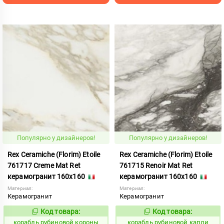
Популярно у дизайнеров!
Популярно у дизайнеров!
Rex Ceramiche (Florim) Etoile
Rex Ceramiche (Florim) Etoile
761717 Creme Mat Ret
761715 Renoir Mat Ret
керамогранит 160x160
керамогранит 160x160
Материал:
Материал:
Керамогранит
Керамогранит
Код товара:
Код товара:
775538
775537
Код:
Код:
корабль рубиновой короны
корабль рубиновой капли