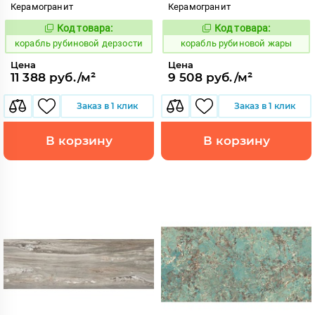
Керамогранит
Керамогранит
Код товара:
Код товара:
775520
775525
Код:
Код:
корабль рубиновой дерзости
корабль рубиновой жары
Цена
Цена
11 388 руб./м²
9 508 руб./м²
Заказ в 1 клик
Заказ в 1 клик
В корзину
В корзину