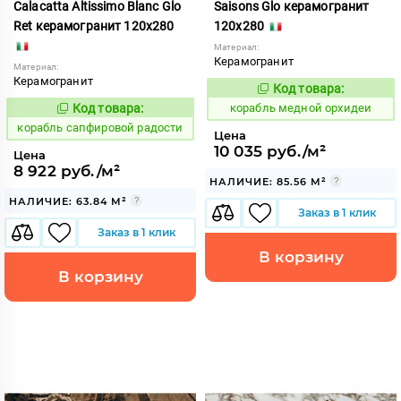
Calacatta Altissimo Blanc Glo
Saisons Glo керамогранит
Ret керамогранит 120x280
120x280
Материал:
Керамогранит
Материал:
Керамогранит
Код товара:
772439
Код:
Код товара:
корабль медной орхидеи
775827
Код:
корабль сапфировой радости
Цена
10 035 руб./м²
Цена
8 922 руб./м²
НАЛИЧИЕ: 85.56 М²
НАЛИЧИЕ: 63.84 М²
Заказ в 1 клик
Заказ в 1 клик
В корзину
В корзину