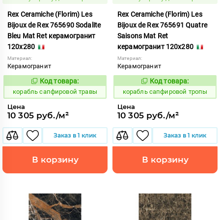
Rex Ceramiche (Florim) Les
Rex Ceramiche (Florim) Les
Bijoux de Rex 765690 Sodalite
Bijoux de Rex 765691 Quatre
Bleu Mat Ret керамогранит
Saisons Mat Ret
120x280
керамогранит 120x280
Материал:
Материал:
Керамогранит
Керамогранит
Код товара:
Код товара:
775857
775858
Код:
Код:
корабль сапфировой травы
корабль сапфировой тропы
Цена
Цена
10 305 руб./м²
10 305 руб./м²
Заказ в 1 клик
Заказ в 1 клик
В корзину
В корзину