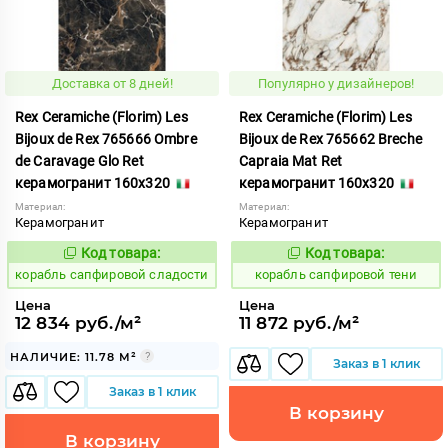
Доставка от 8 дней!
Популярно у дизайнеров!
Rex Ceramiche (Florim) Les
Rex Ceramiche (Florim) Les
Bijoux de Rex 765666 Ombre
Bijoux de Rex 765662 Breche
de Caravage Glo Ret
Capraia Mat Ret
керамогранит 160x320
керамогранит 160x320
Материал:
Материал:
Керамогранит
Керамогранит
Код товара:
Код товара:
775845
775853
Код:
Код:
корабль сапфировой сладости
корабль сапфировой тени
Цена
Цена
12 834 руб./м²
11 872 руб./м²
НАЛИЧИЕ: 11.78 М²
Заказ в 1 клик
Заказ в 1 клик
В корзину
В корзину