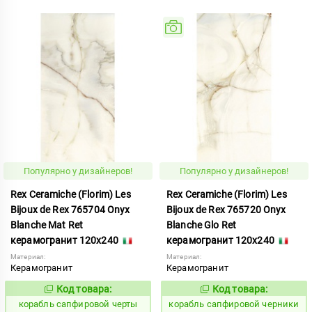
Популярно у дизайнеров!
Популярно у дизайнеров!
Rex Ceramiche (Florim) Les
Rex Ceramiche (Florim) Les
Bijoux de Rex 765704 Onyx
Bijoux de Rex 765720 Onyx
Blanche Mat Ret
Blanche Glo Ret
керамогранит 120x240
керамогранит 120x240
Материал:
Материал:
Керамогранит
Керамогранит
Код товара:
Код товара:
775870
775869
Код:
Код:
корабль сапфировой черты
корабль сапфировой черники