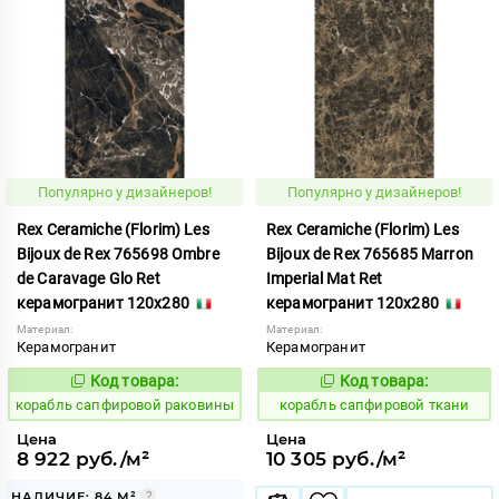
Популярно у дизайнеров!
Популярно у дизайнеров!
Rex Ceramiche (Florim) Les
Rex Ceramiche (Florim) Les
Bijoux de Rex 765698 Ombre
Bijoux de Rex 765685 Marron
de Caravage Glo Ret
Imperial Mat Ret
керамогранит 120x280
керамогранит 120x280
Материал:
Материал:
Керамогранит
Керамогранит
Код товара:
Код товара:
775828
775855
Код:
Код:
корабль сапфировой раковины
корабль сапфировой ткани
Цена
Цена
8 922 руб./м²
10 305 руб./м²
НАЛИЧИЕ: 84 М²