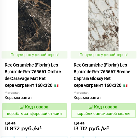
Популярно у дизайнеров!
Популярно у дизайнеров!
Rex Ceramiche (Florim) Les
Rex Ceramiche (Florim) Les
Bijoux de Rex 765661 Ombre
Bijoux de Rex 765667 Breche
de Caravage Mat Ret
Capraia Glossy Ret
керамогранит 160x320
керамогранит 160x320
Материал:
Материал:
Керамогранит
Керамогранит
Код товара:
Код товара:
775848
775841
Код:
Код:
корабль сапфировой стихии
корабль сапфировой скалы
Цена
Цена
11 872 руб./м²
13 112 руб./м²