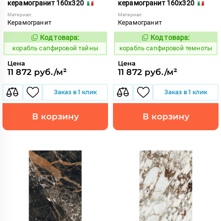
керамогранит 160x320
керамогранит 160x320
Материал:
Материал:
Керамогранит
Керамогранит
Код товара:
Код товара:
775851
775852
Код:
Код:
корабль сапфировой тайны
корабль сапфировой темноты
Цена
Цена
11 872 руб./м²
11 872 руб./м²
Заказ в 1 клик
Заказ в 1 клик
В корзину
В корзину