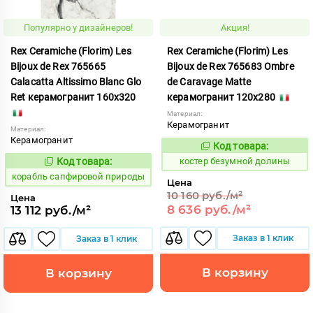
Популярно у дизайнеров!
Акция!
Rex Ceramiche (Florim) Les
Rex Ceramiche (Florim) Les
Bijoux de Rex 765665
Bijoux de Rex 765683 Ombre
Calacatta Altissimo Blanc Glo
de Caravage Matte
Ret керамогранит 160x320
керамогранит 120x280
Материал:
Керамогранит
Материал:
Керамогранит
Код товара:
811646
Код:
Код товара:
костер безумной долины
775850
Код:
корабль сапфировой природы
Цена
10 160 руб./м²
Цена
8 636 руб./м²
13 112 руб./м²
Заказ в 1 клик
Заказ в 1 клик
В корзину
В корзину