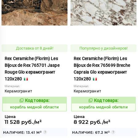
Доставка от 8 дней!
Популярно у дизайнеров!
Rex Ceramiche (Florim) Les
Rex Ceramiche (Florim) Les
Bijoux de Rex 765701 Jaspe
Bijoux de Rex 765699 Breche
Rouge Glo керамогранит
Capraia Glo керамогранит
120x280
120x280
Материал:
Материал:
Керамогранит
Керамогранит
Код товара:
Код товара:
772438
772437
Код:
Код:
корабль медной области
корабль медной обители
Цена
Цена
11 528 руб./м²
8 922 руб./м²
НАЛИЧИЕ: 13.41 М²
НАЛИЧИЕ: 67.2 М²