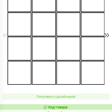
«
»
Популярно у дизайнеров!
Код товара:
811693
Код: