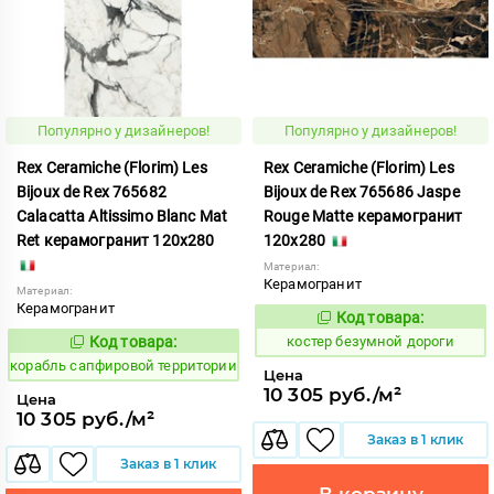
Популярно у дизайнеров!
Популярно у дизайнеров!
Rex Ceramiche (Florim) Les
Rex Ceramiche (Florim) Les
Bijoux de Rex 765682
Bijoux de Rex 765686 Jaspe
Calacatta Altissimo Blanc Mat
Rouge Matte керамогранит
Ret керамогранит 120x280
120x280
Материал:
Керамогранит
Материал:
Керамогранит
Код товара:
811647
Код:
Код товара:
костер безумной дороги
775854
Код:
корабль сапфировой территории
Цена
10 305 руб./м²
Цена
10 305 руб./м²
Заказ в 1 клик
Заказ в 1 клик
В корзину