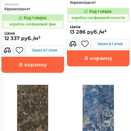
Керамогранит
Материал:
Керамогранит
Код товара:
775873
Код:
Код товара:
корабль сапфировой юности
775863
Код:
корабль сапфировой феи
Цена
13 286 руб./м²
Цена
12 337 руб./м²
Заказ в 1 клик
Заказ в 1 клик
В корзину
В корзину