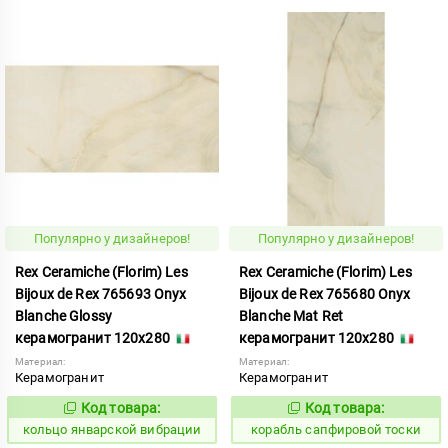
Популярно у дизайнеров!
Популярно у дизайнеров!
Rex Ceramiche (Florim) Les
Rex Ceramiche (Florim) Les
Bijoux de Rex 765693 Onyx
Bijoux de Rex 765680 Onyx
Blanche Glossy
Blanche Mat Ret
керамогранит 120x280
керамогранит 120x280
Материал:
Материал:
Керамогранит
Керамогранит
Код товара:
Код товара:
749635
775856
Код:
Код:
кольцо январской вибрации
корабль сапфировой тоски