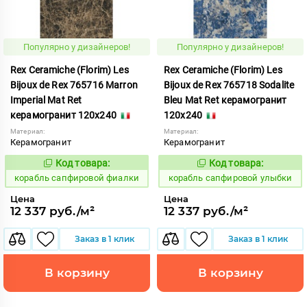
Популярно у дизайнеров!
Популярно у дизайнеров!
Rex Ceramiche (Florim) Les
Rex Ceramiche (Florim) Les
Bijoux de Rex 765716 Marron
Bijoux de Rex 765718 Sodalite
Imperial Mat Ret
Bleu Mat Ret керамогранит
керамогранит 120x240
120x240
Материал:
Материал:
Керамогранит
Керамогранит
Код товара:
Код товара:
775864
775861
Код:
Код:
корабль сапфировой фиалки
корабль сапфировой улыбки
Цена
Цена
12 337 руб./м²
12 337 руб./м²
Заказ в 1 клик
Заказ в 1 клик
В корзину
В корзину