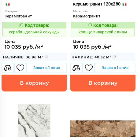
керамогранит 120x280
Материал:
Материал:
Керамогранит
Керамогранит
Код товара:
Код товара:
768712
749636
Код:
Код:
корабль дальней секунды
кольцо январской сливы
Цена
Цена
10 035 руб./м²
10 035 руб./м²
НАЛИЧИЕ: 36.96 М²
НАЛИЧИЕ: 40.32 М²
Заказ в 1 клик
Заказ в 1 клик
В корзину
В корзину