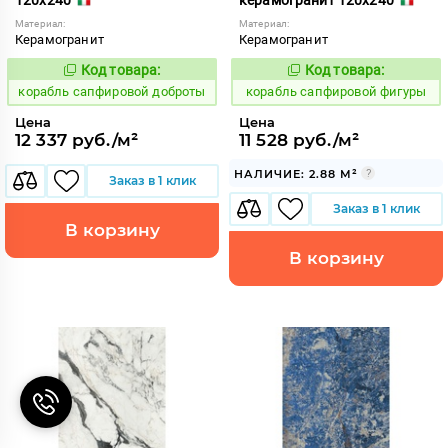
Материал:
Материал:
Керамогранит
Керамогранит
Код товара:
Код товара:
775872
775865
Код:
Код:
корабль сапфировой доброты
корабль сапфировой фигуры
Цена
Цена
12 337 руб./м²
11 528 руб./м²
НАЛИЧИЕ: 2.88 М²
Заказ в 1 клик
Заказ в 1 клик
В корзину
В корзину