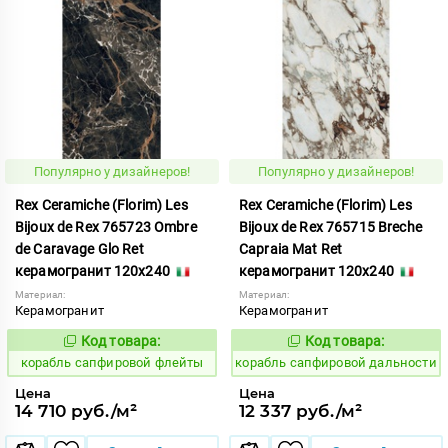
Популярно у дизайнеров!
Популярно у дизайнеров!
Rex Ceramiche (Florim) Les
Rex Ceramiche (Florim) Les
Bijoux de Rex 765723 Ombre
Bijoux de Rex 765715 Breche
de Caravage Glo Ret
Capraia Mat Ret
керамогранит 120x240
керамогранит 120x240
Материал:
Материал:
Керамогранит
Керамогранит
Код товара:
Код товара:
775866
775871
Код:
Код:
корабль сапфировой флейты
корабль сапфировой дальности
Цена
Цена
14 710 руб./м²
12 337 руб./м²