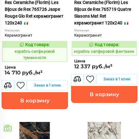
Rex Ceramiche (Florim) Les
Rex Ceramiche (Florim) Les
Bijoux de Rex 765726 Jaspe
Bijoux de Rex 765719 Quatre
Rouge Glo Ret керамогранит
Siasons Mat Ret
120x240
керамогранит 120x240
Материал:
Материал:
Керамогранит
Керамогранит
Код товара:
Код товара:
775859
775862
Код:
Код:
корабль сапфировой
корабль сапфировой фантазии
туманности
Цена
12 337 руб./м²
Цена
14 710 руб./м²
Заказ в 1 клик
Заказ в 1 клик
В корзину
В корзину