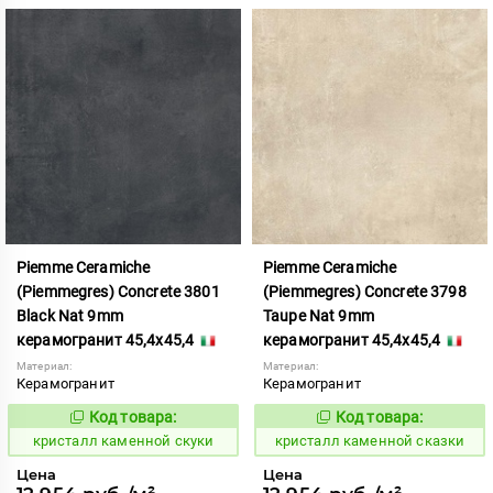
Piemme Ceramiche
Piemme Ceramiche
(Piemmegres) Concrete 3801
(Piemmegres) Concrete 3798
Black Nat 9mm
Taupe Nat 9mm
керамогранит 45,4x45,4
керамогранит 45,4x45,4
Материал:
Материал:
Керамогранит
Керамогранит
Код товара:
Код товара:
817219
817215
Код:
Код:
кристалл каменной скуки
кристалл каменной сказки
Цена
Цена