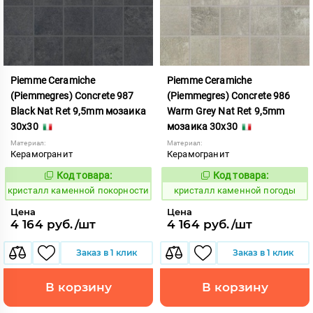
Piemme Ceramiche
Piemme Ceramiche
(Piemmegres) Concrete 987
(Piemmegres) Concrete 986
Black Nat Ret 9,5mm мозаика
Warm Grey Nat Ret 9,5mm
30x30
мозаика 30x30
Материал:
Материал:
Керамогранит
Керамогранит
Код товара:
Код товара:
817197
817196
Код:
Код:
кристалл каменной покорности
кристалл каменной погоды
Цена
Цена
4 164 руб./шт
4 164 руб./шт
Заказ в 1 клик
Заказ в 1 клик
В корзину
В корзину