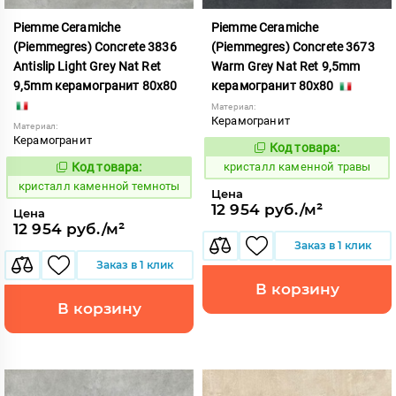
Piemme Ceramiche
Piemme Ceramiche
(Piemmegres) Concrete 3836
(Piemmegres) Concrete 3673
Antislip Light Grey Nat Ret
Warm Grey Nat Ret 9,5mm
9,5mm керамогранит 80x80
керамогранит 80x80
Материал:
Керамогранит
Материал:
Керамогранит
Код товара:
817232
Код:
Код товара:
кристалл каменной травы
817227
Код:
кристалл каменной темноты
Цена
12 954 руб./м²
Цена
12 954 руб./м²
Заказ в 1 клик
Заказ в 1 клик
В корзину
В корзину