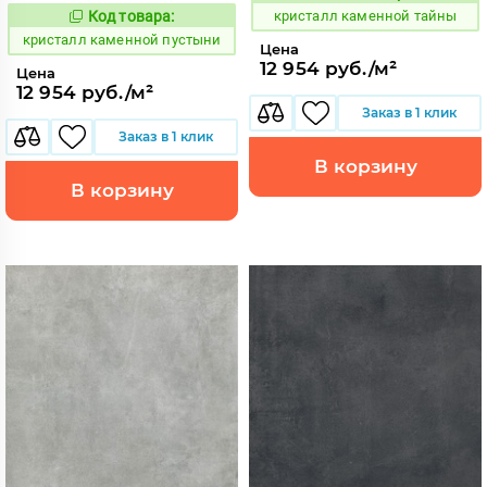
Код товара:
кристалл каменной тайны
817200
Код:
кристалл каменной пустыни
Цена
12 954 руб./м²
Цена
12 954 руб./м²
Заказ в 1 клик
Заказ в 1 клик
В корзину
В корзину