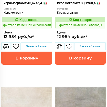
керамогранит 45,4x45,4
керамогранит 30,1x60,4
Материал:
Материал:
Керамогранит
Керамогранит
Код товара:
Код товара:
817218
817210
Код:
Код:
кристалл каменной скромности
кристалл каменной свободы
Цена
Цена
12 954 руб./м²
12 954 руб./м²
Заказ в 1 клик
Заказ в 1 клик
В корзину
В корзину