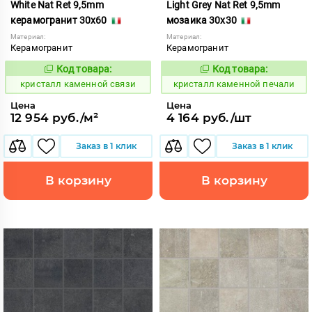
White Nat Ret 9,5mm
Light Grey Nat Ret 9,5mm
керамогранит 30x60
мозаика 30x30
Материал:
Материал:
Керамогранит
Керамогранит
Код товара:
Код товара:
817211
817195
Код:
Код:
кристалл каменной связи
кристалл каменной печали
Цена
Цена
12 954 руб./м²
4 164 руб./шт
Заказ в 1 клик
Заказ в 1 клик
В корзину
В корзину