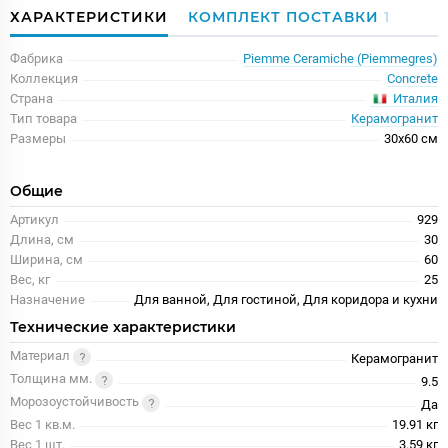
ХАРАКТЕРИСТИКИ
КОМПЛЕКТ ПОСТАВКИ
1
Фабрика
Piemme Ceramiche (Piemmegres)
Коллекция
Concrete
Италия
Страна
Тип товара
Керамогранит
Размеры
30x60 см
Общие
Артикул
929
Длина, см
30
Ширина, см
60
Вес, кг
25
Назначение
Для ванной, Для гостиной, Для коридора и кухни
Технические характеристики
Материал
Керамогранит
Толщина мм.
9.5
Морозоустойчивость
Да
Вес 1 кв.м.
19.91 кг
Вес 1 шт.
3.59 кг