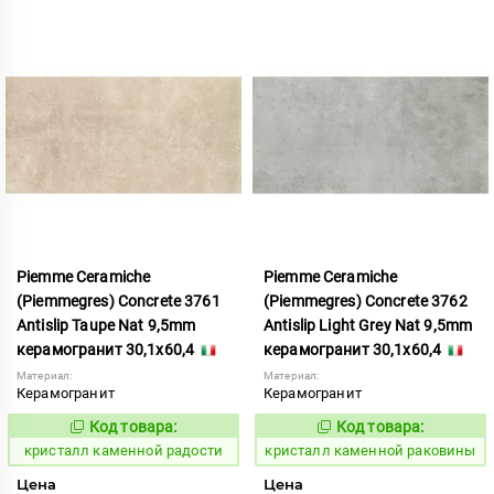
Piemme Ceramiche
Piemme Ceramiche
(Piemmegres) Concrete 3761
(Piemmegres) Concrete 3762
Antislip Taupe Nat 9,5mm
Antislip Light Grey Nat 9,5mm
керамогранит 30,1x60,4
керамогранит 30,1x60,4
Материал:
Материал:
Керамогранит
Керамогранит
Код товара:
Код товара:
817202
817203
Код:
Код:
кристалл каменной радости
кристалл каменной раковины
Цена
Цена