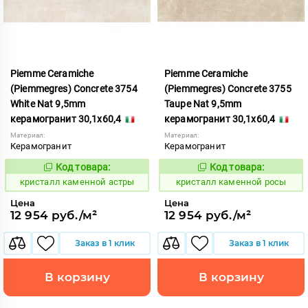
Piemme Ceramiche
Piemme Ceramiche
(Piemmegres) Concrete 3754
(Piemmegres) Concrete 3755
White Nat 9,5mm
Taupe Nat 9,5mm
керамогранит 30,1x60,4
керамогранит 30,1x60,4
Материал:
Материал:
Керамогранит
Керамогранит
Код товара:
Код товара:
817206
817207
Код:
Код:
кристалл каменной астры
кристалл каменной росы
Цена
Цена
12 954 руб./м²
12 954 руб./м²
Заказ в 1 клик
Заказ в 1 клик
В корзину
В корзину