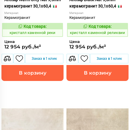
керамогранит 30,1x60,4
керамогранит 30,1x60,4
Материал:
Материал:
Керамогранит
Керамогранит
Код товара:
Код товара:
817204
817205
Код:
Код:
кристалл каменной реки
кристалл каменной реликвии
Цена
Цена
12 954 руб./м²
12 954 руб./м²
Заказ в 1 клик
Заказ в 1 клик
В корзину
В корзину