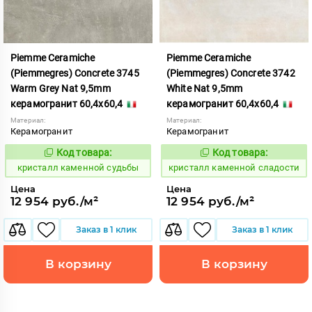
Piemme Ceramiche
Piemme Ceramiche
(Piemmegres) Concrete 3745
(Piemmegres) Concrete 3742
Warm Grey Nat 9,5mm
White Nat 9,5mm
керамогранит 60,4x60,4
керамогранит 60,4x60,4
Материал:
Материал:
Керамогранит
Керамогранит
Код товара:
Код товара:
817224
817220
Код:
Код:
кристалл каменной судьбы
кристалл каменной сладости
Цена
Цена
12 954 руб./м²
12 954 руб./м²
Заказ в 1 клик
Заказ в 1 клик
В корзину
В корзину