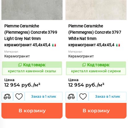
Piemme Ceramiche
Piemme Ceramiche
(Piemmegres) Concrete 3799
(Piemmegres) Concrete 3797
Light Grey Nat 9mm
White Nat 9mm
керамогранит 45,4x45,4
керамогранит 45,4x45,4
Материал:
Материал:
Керамогранит
Керамогранит
Код товара:
Код товара:
817216
817214
Код:
Код:
кристалл каменной скалы
кристалл каменной сирени
Цена
Цена
12 954 руб./м²
12 954 руб./м²
Заказ в 1 клик
Заказ в 1 клик
В корзину
В корзину