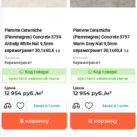
Piemme Ceramiche
Piemme Ceramiche
(Piemmegres) Concrete 3759
(Piemmegres) Concrete 3757
Antislip White Nat 9,5mm
Warm Grey Nat 9,5mm
керамогранит 30,1x60,4
керамогранит 30,1x60,4
Материал:
Материал:
Керамогранит
Керамогранит
Код товара:
Код товара:
817201
817209
Код:
Код:
кристалл каменной пыли
кристалл каменной свечи
Цена
Цена
12 954 руб./м²
12 954 руб./м²
Заказ в 1 клик
Заказ в 1 клик
В корзину
В корзину