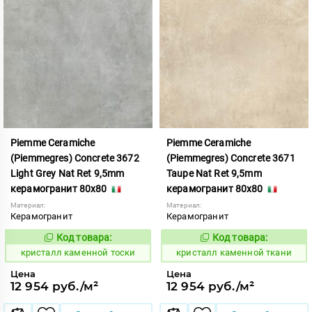
Piemme Ceramiche
Piemme Ceramiche
(Piemmegres) Concrete 3672
(Piemmegres) Concrete 3671
Light Grey Nat Ret 9,5mm
Taupe Nat Ret 9,5mm
керамогранит 80x80
керамогранит 80x80
Материал:
Материал:
Керамогранит
Керамогранит
Код товара:
Код товара:
817231
817230
Код:
Код:
кристалл каменной тоски
кристалл каменной ткани
Цена
Цена
12 954 руб./м²
12 954 руб./м²