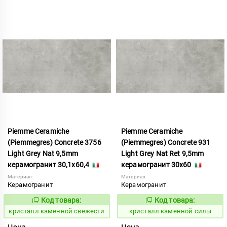
Piemme Ceramiche
Piemme Ceramiche
(Piemmegres) Concrete 3756
(Piemmegres) Concrete 931
Light Grey Nat 9,5mm
Light Grey Nat Ret 9,5mm
керамогранит 30,1x60,4
керамогранит 30x60
Материал:
Материал:
Керамогранит
Керамогранит
Код товара:
Код товара:
817208
817213
Код:
Код:
кристалл каменной свежести
кристалл каменной силы
Цена
Цена