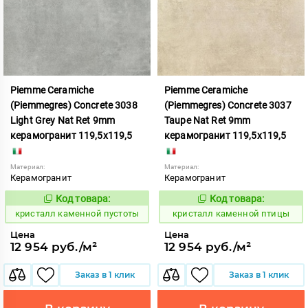
Piemme Ceramiche
Piemme Ceramiche
(Piemmegres) Concrete 3038
(Piemmegres) Concrete 3037
Light Grey Nat Ret 9mm
Taupe Nat Ret 9mm
керамогранит 119,5x119,5
керамогранит 119,5x119,5
Материал:
Материал:
Керамогранит
Керамогранит
Код товара:
Код товара:
817199
817198
Код:
Код:
кристалл каменной пустоты
кристалл каменной птицы
Цена
Цена
12 954 руб./м²
12 954 руб./м²
Заказ в 1 клик
Заказ в 1 клик