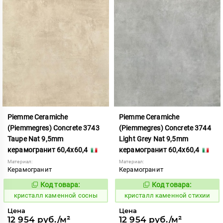
Piemme Ceramiche
Piemme Ceramiche
(Piemmegres) Concrete 3743
(Piemmegres) Concrete 3744
Taupe Nat 9,5mm
Light Grey Nat 9,5mm
керамогранит 60,4x60,4
керамогранит 60,4x60,4
Материал:
Материал:
Керамогранит
Керамогранит
Код товара:
Код товара:
817222
817223
Код:
Код:
кристалл каменной сосны
кристалл каменной стихии
Цена
Цена
12 954 руб./м²
12 954 руб./м²