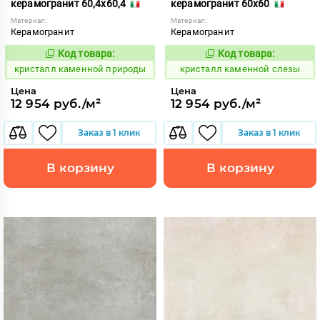
керамогранит 60,4x60,4
керамогранит 60x60
Материал:
Материал:
Керамогранит
Керамогранит
Код товара:
Код товара:
817225
817221
Код:
Код:
кристалл каменной природы
кристалл каменной слезы
Цена
Цена
12 954 руб./м²
12 954 руб./м²
Заказ в 1 клик
Заказ в 1 клик
В корзину
В корзину