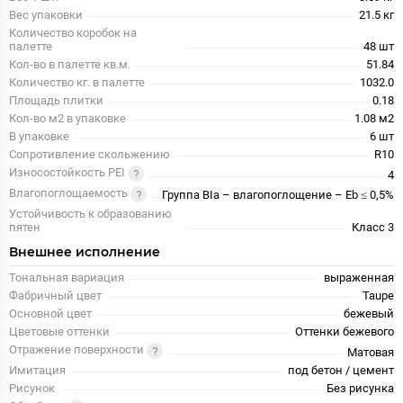
Вес упаковки
21.5 кг
Количество коробок на
палетте
48 шт
Кол-во в палетте кв.м.
51.84
Количество кг. в палетте
1032.0
Площадь плитки
0.18
Кол-во м2 в упаковке
1.08 м2
В упаковке
6 шт
Сопротивление скольжению
R10
Износостойкость PEI
4
Влагопоглощаемость
Группа BIa – влагопоглощение – Eb ≤ 0,5%
Устойчивость к образованию
пятен
Класс 3
Внешнее исполнение
Тональная вариация
выраженная
Фабричный цвет
Taupe
Основной цвет
бежевый
Цветовые оттенки
Оттенки бежевого
Отражение поверхности
Матовая
Имитация
под бетон / цемент
Рисунок
Без рисунка