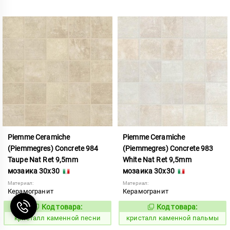
Piemme Ceramiche
Piemme Ceramiche
(Piemmegres) Concrete 984
(Piemmegres) Concrete 983
Taupe Nat Ret 9,5mm
White Nat Ret 9,5mm
мозаика 30x30
мозаика 30x30
Материал:
Материал:
Керамогранит
Керамогранит
Код товара:
Код товара:
817194
817192
Код:
Код:
кристалл каменной песни
кристалл каменной пальмы