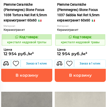
Piemme Ceramiche
Piemme Ceramiche
(Piemmegres) Stone Focus
(Piemmegres) Stone Focus
1038 Tortora Nat Ret 9,5mm
1037 Sabbia Nat Ret 9,5mm
керамогранит 60x60
керамогранит 60x60
Материал:
Материал:
Керамогранит
Керамогранит
Код товара:
Код товара:
817358
817357
Код:
Код:
кристалл кедровой тропы
кристалл кедровой травы
Цена
Цена
12 954 руб./м²
12 954 руб./м²
Заказ в 1 клик
Заказ в 1 клик
В корзину
В корзину