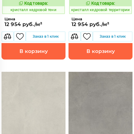
Код товара:
Код товара:
817353
817354
Код:
Код:
кристалл кедровой тени
кристалл кедровой территории
Цена
Цена
12 954 руб./м²
12 954 руб./м²
Заказ в 1 клик
Заказ в 1 клик
В корзину
В корзину