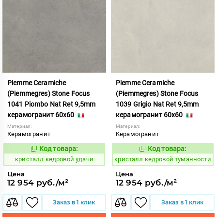
Piemme Ceramiche
Piemme Ceramiche
(Piemmegres) Stone Focus
(Piemmegres) Stone Focus
1041 Piombo Nat Ret 9,5mm
1039 Grigio Nat Ret 9,5mm
керамогранит 60x60
керамогранит 60x60
Материал:
Материал:
Керамогранит
Керамогранит
Код товара:
Код товара:
817360
817359
Код:
Код:
кристалл кедровой удачи
кристалл кедровой туманности
Цена
Цена
12 954 руб./м²
12 954 руб./м²
Заказ в 1 клик
Заказ в 1 клик