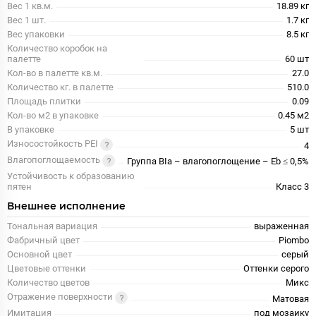
Вес 1 кв.м.
18.89 кг
Вес 1 шт.
1.7 кг
Вес упаковки
8.5 кг
Количество коробок на
палетте
60 шт
Кол-во в палетте кв.м.
27.0
Количество кг. в палетте
510.0
Площадь плитки
0.09
Кол-во м2 в упаковке
0.45 м2
В упаковке
5 шт
Износостойкость PEI
4
Влагопоглощаемость
Группа BIa – влагопоглощение – Eb ≤ 0,5%
Устойчивость к образованию
пятен
Класс 3
Внешнее исполнение
Тональная вариация
выраженная
Фабричный цвет
Piombo
Основной цвет
серый
Цветовые оттенки
Оттенки серого
Количество цветов
Микс
Отражение поверхности
Матовая
Имитация
под мозаику