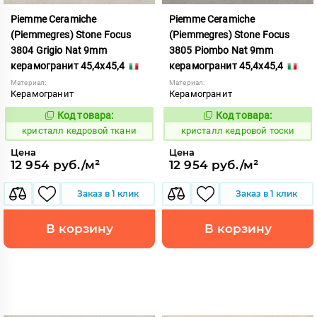
Piemme Ceramiche
Piemme Ceramiche
(Piemmegres) Stone Focus
(Piemmegres) Stone Focus
3804 Grigio Nat 9mm
3805 Piombo Nat 9mm
керамогранит 45,4x45,4
керамогранит 45,4x45,4
Материал:
Материал:
Керамогранит
Керамогранит
Код товара:
Код товара:
817355
817356
Код:
Код:
кристалл кедровой ткани
кристалл кедровой тоски
Цена
Цена
12 954 руб./м²
12 954 руб./м²
Заказ в 1 клик
Заказ в 1 клик
В корзину
В корзину