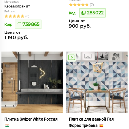
Материал:
(7)
Керамогранит
Рейтинг:
285022
Код:
(8)
Цена от
739865
Код:
900 руб.
Цена от
1 190 руб.
Плитка Swizer White Россия
Плитка для ванной Гая
Форес Трибека