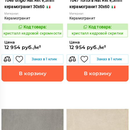
1048 Grigio Nat Ret 9,5mm
1047 Tortora Nat Ret 9,5mm
керамогранит 30x60
керамогранит 30x60
Материал:
Материал:
Керамогранит
Керамогранит
Код товара:
Код товара:
817343
817342
Код:
Код:
кристалл кедровой скромности
кристалл кедровой скрипки
Цена
Цена
12 954 руб./м²
12 954 руб./м²
Заказ в 1 клик
Заказ в 1 клик
В корзину
В корзину