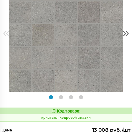
«
»
Код товара:
817340
Код:
кристалл кедровой сказки
13 008 руб./шт
Цена