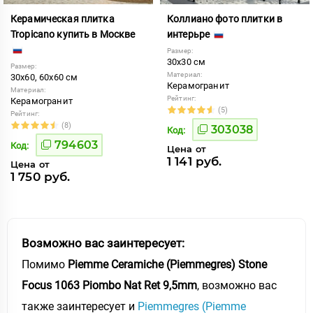
Керамическая плитка
Коллиано фото плитки в
Tropicano купить в Москве
интерьре
Размер:
30x30 см
Размер:
Материал:
30x60, 60x60 см
Керамогранит
Материал:
Рейтинг:
Керамогранит
(5)
Рейтинг:
(8)
303038
Код:
794603
Код:
Цена от
1 141 руб.
Цена от
1 750 руб.
Возможно вас заинтересует:
Помимо
Piemme Ceramiche (Piemmegres) Stone
Focus 1063 Piombo Nat Ret 9,5mm
, возможно вас
также заинтересует и
Piemmegres (Piemme