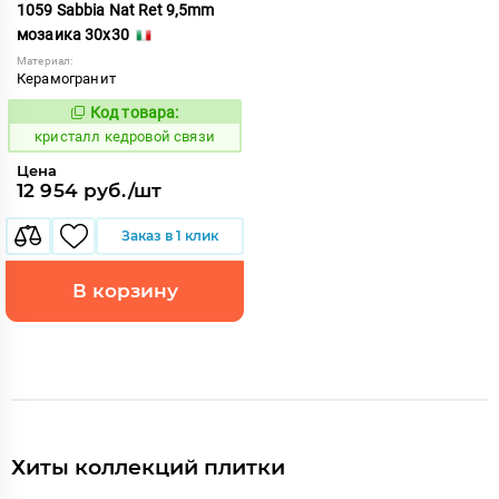
1059 Sabbia Nat Ret 9,5mm
мозаика 30x30
Материал:
Керамогранит
Код товара:
817336
Код:
кристалл кедровой связи
Цена
12 954 руб./шт
Заказ в 1 клик
В корзину
Хиты коллекций плитки