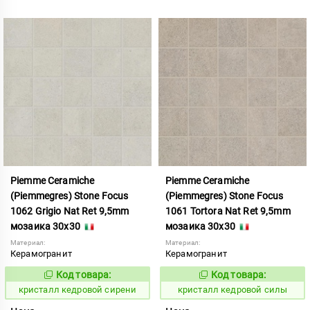
Piemme Ceramiche
Piemme Ceramiche
(Piemmegres) Stone Focus
(Piemmegres) Stone Focus
1062 Grigio Nat Ret 9,5mm
1061 Tortora Nat Ret 9,5mm
мозаика 30x30
мозаика 30x30
Материал:
Материал:
Керамогранит
Керамогранит
Код товара:
Код товара:
817339
817338
Код:
Код:
кристалл кедровой сирени
кристалл кедровой силы