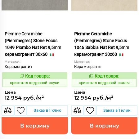
Piemme Ceramiche
Piemme Ceramiche
(Piemmegres) Stone Focus
(Piemmegres) Stone Focus
1049 Piombo Nat Ret 9,5mm
1046 Sabbia Nat Ret 9,5mm
керамогранит 30x60
керамогранит 30x60
Материал:
Материал:
Керамогранит
Керамогранит
Код товара:
Код товара:
817344
817341
Код:
Код:
кристалл кедровой скуки
кристалл кедровой скалы
Цена
Цена
12 954 руб./м²
12 954 руб./м²
Заказ в 1 клик
Заказ в 1 клик
В корзину
В корзину