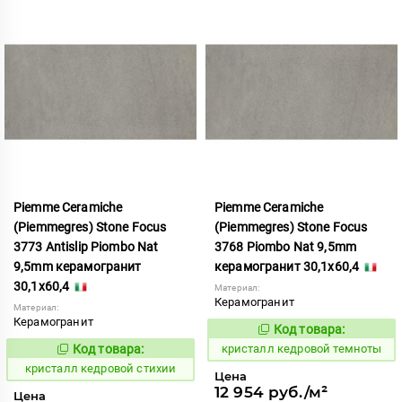
Piemme Ceramiche
Piemme Ceramiche
(Piemmegres) Stone Focus
(Piemmegres) Stone Focus
3773 Antislip Piombo Nat
3768 Piombo Nat 9,5mm
9,5mm керамогранит
керамогранит 30,1x60,4
30,1x60,4
Материал:
Керамогранит
Материал:
Керамогранит
Код товара:
817352
Код:
Код товара:
кристалл кедровой темноты
817348
Код:
кристалл кедровой стихии
Цена
12 954 руб./м²
Цена