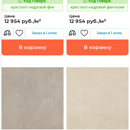
Код товара:
Код товара:
817363
817362
Код:
Код:
кристалл кедровой феи
кристалл кедровой фантазии
Цена
Цена
12 954 руб./м²
12 954 руб./м²
Заказ в 1 клик
Заказ в 1 клик
В корзину
В корзину