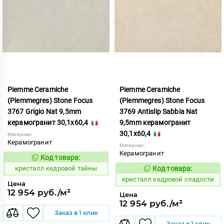
Piemme Ceramiche
Piemme Ceramiche
(Piemmegres) Stone Focus
(Piemmegres) Stone Focus
3767 Grigio Nat 9,5mm
3769 Antislip Sabbia Nat
керамогранит 30,1x60,4
9,5mm керамогранит
30,1x60,4
Материал:
Керамогранит
Материал:
Керамогранит
Код товара:
817351
Код:
кристалл кедровой тайны
Код товара:
817345
Код:
кристалл кедровой сладости
Цена
12 954 руб./м²
Цена
12 954 руб./м²
Заказ в 1 клик
Заказ в 1 клик