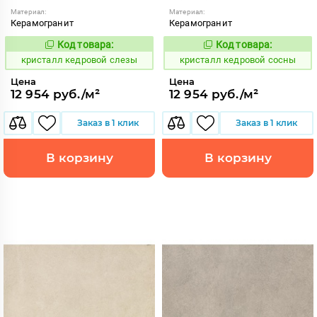
Материал:
Материал:
Керамогранит
Керамогранит
Код товара:
Код товара:
817346
817347
Код:
Код:
кристалл кедровой слезы
кристалл кедровой сосны
Цена
Цена
12 954 руб./м²
12 954 руб./м²
Заказ в 1 клик
Заказ в 1 клик
В корзину
В корзину