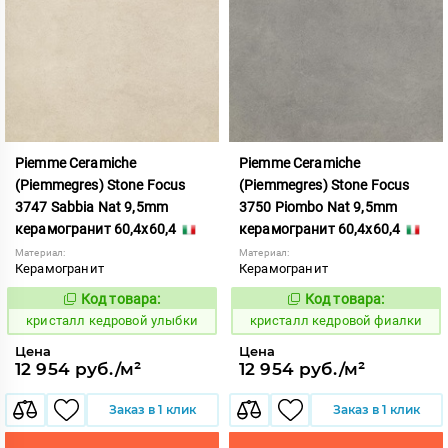
Piemme Ceramiche
Piemme Ceramiche
(Piemmegres) Stone Focus
(Piemmegres) Stone Focus
3747 Sabbia Nat 9,5mm
3750 Piombo Nat 9,5mm
керамогранит 60,4x60,4
керамогранит 60,4x60,4
Материал:
Материал:
Керамогранит
Керамогранит
Код товара:
Код товара:
817361
817364
Код:
Код:
кристалл кедровой улыбки
кристалл кедровой фиалки
Цена
Цена
12 954 руб./м²
12 954 руб./м²
Заказ в 1 клик
Заказ в 1 клик