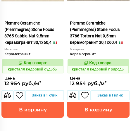
Piemme Ceramiche
Piemme Ceramiche
(Piemmegres) Stone Focus
(Piemmegres) Stone Focus
3765 Sabbia Nat 9,5mm
3766 Tortora Nat 9,5mm
керамогранит 30,1x60,4
керамогранит 30,1x60,4
Материал:
Материал:
Керамогранит
Керамогранит
Код товара:
Код товара:
817349
817350
Код:
Код:
кристалл кедровой судьбы
кристалл кедровой природы
Цена
Цена
12 954 руб./м²
12 954 руб./м²
Заказ в 1 клик
Заказ в 1 клик
В корзину
В корзину