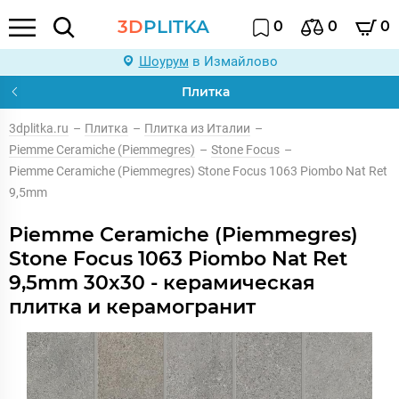
3D
PLITKA
0
0
0
Шоурум
в Измайлово
Плитка
3dplitka.ru
–
Плитка
–
Плитка из Италии
–
Piemme Ceramiche (Piemmegres)
–
Stone Focus
–
Piemme Ceramiche (Piemmegres) Stone Focus 1063 Piombo Nat Ret
9,5mm
Piemme Ceramiche (Piemmegres)
Stone Focus 1063 Piombo Nat Ret
9,5mm 30x30 - керамическая
плитка и керамогранит