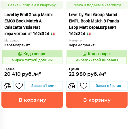
Резка и подъем в квартиру!
Резка и подъем в квартиру!
Level by Emil Group Marmi
Level by Emil Group Marmi
EMC3 Book Match A
EMPL Book Match B Panda
Calacatta Viola Nat
Lapp Matt керамогранит
керамогранит 162x324
162x324
Материал:
Материал:
Керамогранит
Керамогранит
Код товара:
Код товара:
998396
998434
Код:
Код:
мираж хитрой долины
мираж хитрой нирваны
Цена
Цена
20 410 руб./м²
22 980 руб./м²
Заказ в 1 клик
Заказ в 1 клик
В корзину
В корзину