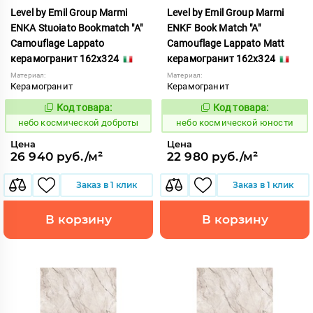
Level by Emil Group Marmi
Level by Emil Group Marmi
ENKA Stuoiato Bookmatch "A"
ENKF Book Match "A"
Camouflage Lappato
Camouflage Lappato Matt
керамогранит 162x324
керамогранит 162x324
Материал:
Материал:
Керамогранит
Керамогранит
Код товара:
Код товара:
1114372
1114373
Код:
Код:
небо космической доброты
небо космической юности
Цена
Цена
26 940 руб./м²
22 980 руб./м²
Заказ в 1 клик
Заказ в 1 клик
В корзину
В корзину