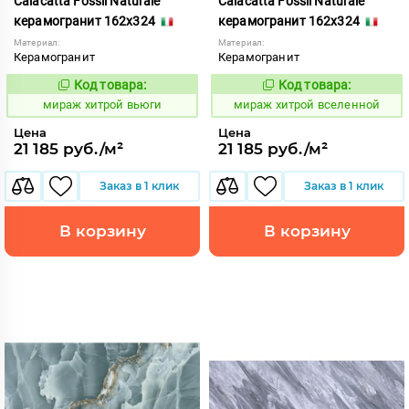
Calacatta Fossil Naturale
Calacatta Fossil Naturale
керамогранит 162x324
керамогранит 162x324
Материал:
Материал:
Керамогранит
Керамогранит
Код товара:
Код товара:
998389
998388
Код:
Код:
мираж хитрой вьюги
мираж хитрой вселенной
Цена
Цена
21 185 руб./м²
21 185 руб./м²
Заказ в 1 клик
Заказ в 1 клик
В корзину
В корзину