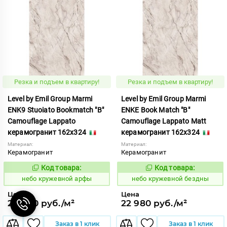
Резка и подъем в квартиру!
Резка и подъем в квартиру!
Level by Emil Group Marmi
Level by Emil Group Marmi
ENK9 Stuoiato Bookmatch "B"
ENKE Book Match "B"
Camouflage Lappato
Camouflage Lappato Matt
керамогранит 162x324
керамогранит 162x324
Материал:
Материал:
Керамогранит
Керамогранит
Код товара:
Код товара:
1114376
1114377
Код:
Код:
небо кружевной арфы
небо кружевной бездны
Цена
Цена
26 940 руб./м²
22 980 руб./м²
Заказ в 1 клик
Заказ в 1 клик