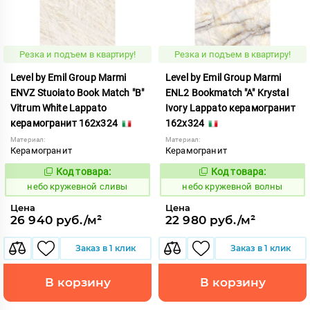
Резка и подъем в квартиру!
Резка и подъем в квартиру!
Level by Emil Group Marmi
Level by Emil Group Marmi
ENVZ Stuoiato Book Match "B"
ENL2 Bookmatch "A" Krystal
Vitrum White Lappato
Ivory Lappato керамогранит
керамогранит 162x324
162x324
Материал:
Материал:
Керамогранит
Керамогранит
Код товара:
Код товара:
1114386
1114387
Код:
Код:
небо кружевной сливы
небо кружевной волны
Цена
Цена
26 940 руб./м²
22 980 руб./м²
Заказ в 1 клик
Заказ в 1 клик
В корзину
В корзину