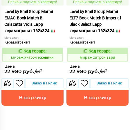
Резка и подъем в квартиру!
Резка и подъем в квартиру!
Level by Emil Group Marmi
Level by Emil Group Marmi
EMAG Book Match B
ELT7 Book Match B Imperial
Calacatta Viola Lapp
Black Select Lapp
керамогранит 162x324
керамогранит 162x324
Материал:
Материал:
Керамогранит
Керамогранит
Код товара:
Код товара:
998399
998403
Код:
Код:
мираж хитрой ежевики
мираж хитрой зари
Цена
Цена
22 980 руб./м²
22 980 руб./м²
Заказ в 1 клик
Заказ в 1 клик
В корзину
В корзину