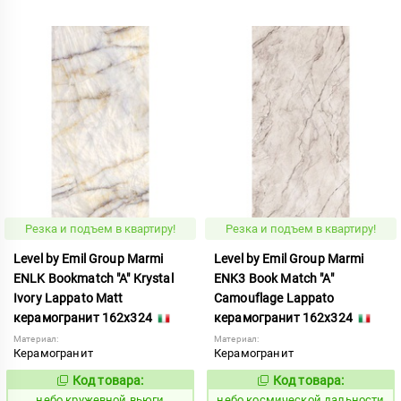
Резка и подъем в квартиру!
Резка и подъем в квартиру!
Level by Emil Group Marmi
Level by Emil Group Marmi
ENLK Bookmatch "A" Krystal
ENK3 Book Match "A"
Ivory Lappato Matt
Camouflage Lappato
керамогранит 162x324
керамогранит 162x324
Материал:
Материал:
Керамогранит
Керамогранит
Код товара:
Код товара:
1114389
1114371
Код:
Код:
небо кружевной вьюги
небо космической дальности