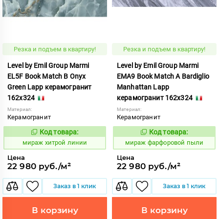
Резка и подъем в квартиру!
Резка и подъем в квартиру!
Level by Emil Group Marmi
Level by Emil Group Marmi
EL5F Book Match B Onyx
EMA9 Book Match A Bardiglio
Green Lapp керамогранит
Manhattan Lapp
162x324
керамогранит 162x324
Материал:
Материал:
Керамогранит
Керамогранит
Код товара:
Код товара:
998419
998326
Код:
Код:
мираж хитрой линии
мираж фарфоровой пыли
Цена
Цена
22 980 руб./м²
22 980 руб./м²
Заказ в 1 клик
Заказ в 1 клик
В корзину
В корзину