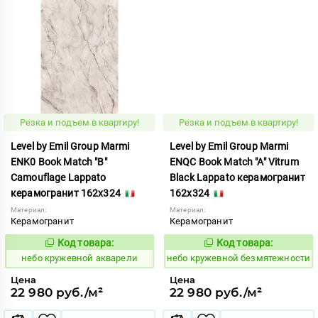
Резка и подъем в квартиру!
Резка и подъем в квартиру!
Level by Emil Group Marmi
Level by Emil Group Marmi
ENK0 Book Match "B"
ENQC Book Match "A" Vitrum
Camouflage Lappato
Black Lappato керамогранит
керамогранит 162x324
162x324
Материал:
Материал:
Керамогранит
Керамогранит
Код товара:
Код товара:
1114375
1114379
Код:
Код:
небо кружевной акварели
небо кружевной безмятежности
Цена
Цена
22 980 руб./м²
22 980 руб./м²