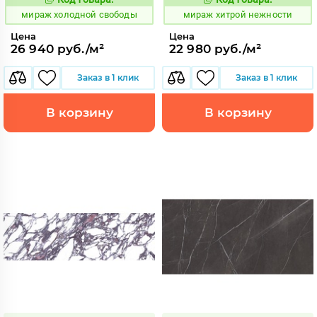
998585
998433
Код:
Код:
мираж холодной свободы
мираж хитрой нежности
Цена
Цена
26 940 руб./м²
22 980 руб./м²
Заказ в 1 клик
Заказ в 1 клик
В корзину
В корзину