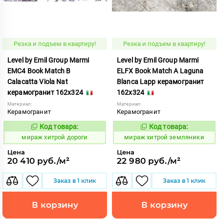
Резка и подъем в квартиру!
Резка и подъем в квартиру!
Level by Emil Group Marmi
Level by Emil Group Marmi
EMC4 Book Match B
ELFX Book Match A Laguna
Calacatta Viola Nat
Blanca Lapp керамогранит
керамогранит 162x324
162x324
Материал:
Материал:
Керамогранит
Керамогранит
Код товара:
Код товара:
998397
998406
Код:
Код:
мираж хитрой дороги
мираж хитрой земляники
Цена
Цена
20 410 руб./м²
22 980 руб./м²
Заказ в 1 клик
Заказ в 1 клик
В корзину
В корзину