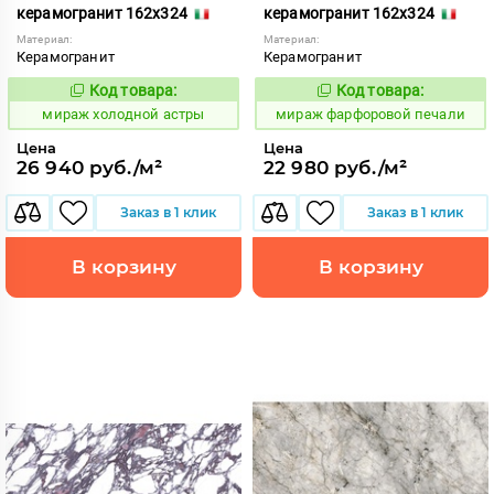
керамогранит 162x324
керамогранит 162x324
Материал:
Материал:
Керамогранит
Керамогранит
Код товара:
Код товара:
998581
998320
Код:
Код:
мираж холодной астры
мираж фарфоровой печали
Цена
Цена
26 940 руб./м²
22 980 руб./м²
Заказ в 1 клик
Заказ в 1 клик
В корзину
В корзину