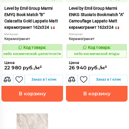
Level by Emil Group Marmi
Level by Emil Group Marmi
EMYQ Book Match "B"
ENKG Stuoiato Bookmatch "A"
Calacatta Gold Lappato Matt
Camouflage Lappato Matt
керамогранит 162x324
керамогранит 162x324
Материал:
Материал:
Керамогранит
Керамогранит
Код товара:
Код товара:
1114368
1114374
Код:
Код:
небо космической целостности
небо космической ягоды
Цена
Цена
22 980 руб./м²
26 940 руб./м²
Заказ в 1 клик
Заказ в 1 клик
В корзину
В корзину