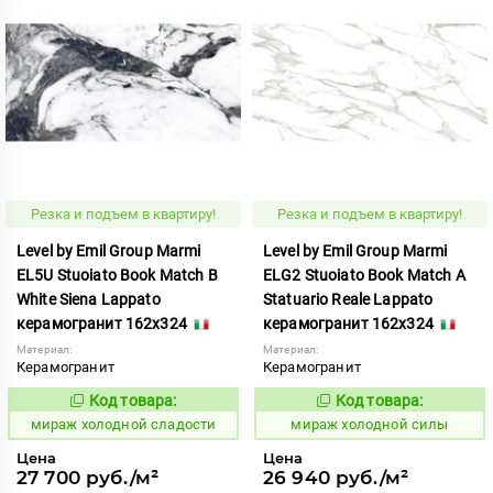
Резка и подъем в квартиру!
Резка и подъем в квартиру!
Level by Emil Group Marmi
Level by Emil Group Marmi
EL5U Stuoiato Book Match B
ELG2 Stuoiato Book Match A
White Siena Lappato
Statuario Reale Lappato
керамогранит 162x324
керамогранит 162x324
Материал:
Материал:
Керамогранит
Керамогранит
Код товара:
Код товара:
998595
998588
Код:
Код:
мираж холодной сладости
мираж холодной силы
Цена
Цена
27 700 руб./м²
26 940 руб./м²