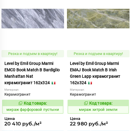
Резка и подъем в квартиру!
Резка и подъем в квартиру!
Level by Emil Group Marmi
Level by Emil Group Marmi
EMC0 Book Match B Bardiglio
EMAJ Book Match B Irish
Manhattan Nat
Green Lapp керамогранит
керамогранит 162x324
162x324
Материал:
Материал:
Керамогранит
Керамогранит
Код товара:
Код товара:
998325
998405
Код:
Код:
мираж фарфоровой пустыни
мираж хитрой земли
Цена
Цена
20 410 руб./м²
22 980 руб./м²