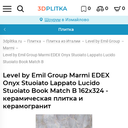
3D
PLITKA
0
0
0
Шоурум
в Измайлово
Плитка
3dplitka.ru
–
Плитка
–
Плитка из Италии
–
Level by Emil Group
–
Marmi
–
Level by Emil Group Marmi EDEX Onyx Stuoiato Lappato Lucido
Stuoiato Book Match B
Level by Emil Group Marmi EDEX
Onyx Stuoiato Lappato Lucido
Stuoiato Book Match B 162x324 -
керамическая плитка и
керамогранит