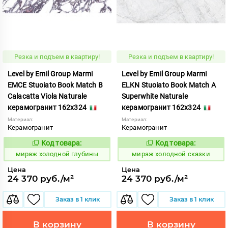
Резка и подъем в квартиру!
Резка и подъем в квартиру!
Level by Emil Group Marmi
Level by Emil Group Marmi
EMCE Stuoiato Book Match B
ELKN Stuoiato Book Match A
Calacatta Viola Naturale
Superwhite Naturale
керамогранит 162x324
керамогранит 162x324
Материал:
Материал:
Керамогранит
Керамогранит
Код товара:
Код товара:
998517
998590
Код:
Код:
мираж холодной глубины
мираж холодной сказки
Цена
Цена
24 370 руб./м²
24 370 руб./м²
Заказ в 1 клик
Заказ в 1 клик
В корзину
В корзину