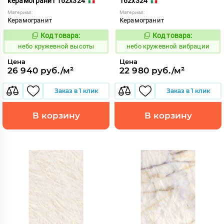
керамогранит 162x324
162x324
Материал:
Материал:
Керамогранит
Керамогранит
Код товара:
Код товара:
1114382
1114385
Код:
Код:
небо кружевной высоты
небо кружевной вибрации
Цена
Цена
26 940 руб./м²
22 980 руб./м²
Заказ в 1 клик
Заказ в 1 клик
В корзину
В корзину