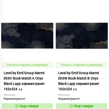
Резка и подъем в квартиру!
Резка и подъем в квартиру!
Level by Emil Group Marmi
Level by Emil Group Marmi
EK6V Book Match A Onyx
EK6W Book Match B Onyx
Black Lapp керамогранит
Black Lapp керамогранит
162x324
162x324
Материал:
Материал:
Керамогранит
Керамогранит
Код товара:
Код товара:
998416
998417
Код:
Код: