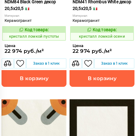
NDM84 Black Green декор
NDM41 Rhombus White декор
20,5x20,5
20,5x20,5
Материал:
Материал:
Керамогранит
Керамогранит
Код товара:
Код товара:
818574
818565
Код:
Код:
кристалл ломкой пустоты
кристалл ломкой осени
Цена
Цена
22 974 руб./м²
22 974 руб./м²
Заказ в 1 клик
Заказ в 1 клик
В корзину
В корзину