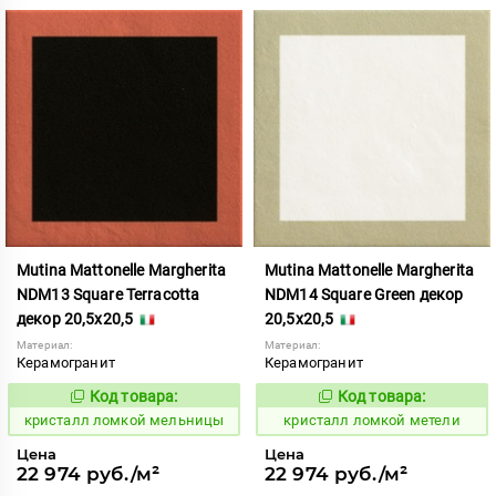
Mutina Mattonelle Margherita
Mutina Mattonelle Margherita
NDM13 Square Terracotta
NDM14 Square Green декор
декор 20,5x20,5
20,5x20,5
Материал:
Материал:
Керамогранит
Керамогранит
Код товара:
Код товара:
818549
818550
Код:
Код:
кристалл ломкой мельницы
кристалл ломкой метели
Цена
Цена
22 974 руб./м²
22 974 руб./м²