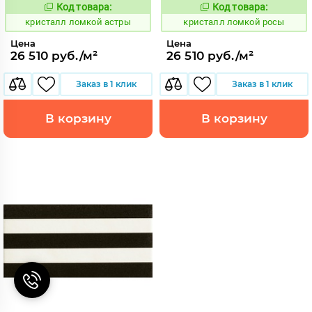
Код товара:
Код товара:
818581
818582
Код:
Код:
кристалл ломкой астры
кристалл ломкой росы
Цена
Цена
26 510 руб./м²
26 510 руб./м²
Заказ в 1 клик
Заказ в 1 клик
В корзину
В корзину