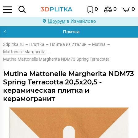
3D
PLITKA
0
0
0
Шоурум
в Измайлово
Плитка
3dplitka.ru
–
Плитка
–
Плитка из Италии
–
Mutina
–
Mattonelle Margherita
–
Mutina Mattonelle Margherita NDM73 Spring Terracotta
Mutina Mattonelle Margherita NDM73
Spring Terracotta 20,5x20,5 -
керамическая плитка и
керамогранит