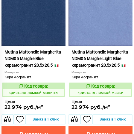
Mutina Mattonelle Margherita
Mutina Mattonelle Margherita
NDM05 Marghe Blue
NDM06 Marghe Light Blue
керамогранит 20,5x20,5
керамогранит 20,5x20,5
Материал:
Материал:
Керамогранит
Керамогранит
Код товара:
Код товара:
818546
818547
Код:
Код:
кристалл ломкой малины
кристалл ломкой маски
Цена
Цена
22 974 руб./м²
22 974 руб./м²
Заказ в 1 клик
Заказ в 1 клик
В корзину
В корзину