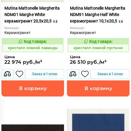
Mutina Mattonelle Margherita
Mutina Mattonelle Margherita
NDM01 Marghe White
NDM91 Marghe Half White
керамогранит 20,5x20,5
керамогранит 10,1x20,5
Материал:
Материал:
Керамогранит
Керамогранит
Код товара:
Код товара:
818541
818575
Код:
Код:
кристалл ломкой лаванды
кристалл ломкой пустыни
Цена
Цена
22 974 руб./м²
26 510 руб./м²
Заказ в 1 клик
Заказ в 1 клик
В корзину
В корзину