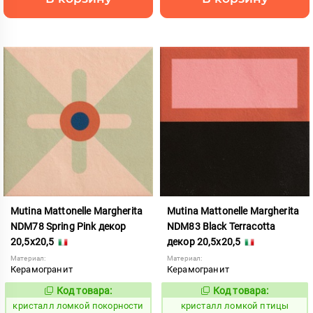
Mutina Mattonelle Margherita
Mutina Mattonelle Margherita
NDM78 Spring Pink декор
NDM83 Black Terracotta
20,5x20,5
декор 20,5x20,5
Материал:
Материал:
Керамогранит
Керамогранит
Код товара:
Код товара:
818572
818573
Код:
Код:
кристалл ломкой покорности
кристалл ломкой птицы