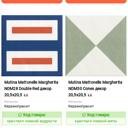
Mutina Mattonelle Margherita
Mutina Mattonelle Margherita
NDM28 Double Red декор
NDM30 Cones декор
20,5x20,5
20,5x20,5
Материал:
Материал:
Керамогранит
Керамогранит
Код товара:
Код товара:
818555
818556
Код:
Код:
кристалл ломкой мудрости
кристалл ломкой мяты