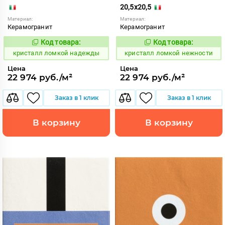
20,5x20,5
Материал:
Материал:
Керамогранит
Керамогранит
Код товара:
Код товара:
818557
818558
Код:
Код:
кристалл ломкой надежды
кристалл ломкой нежности
Цена
Цена
22 974 руб./м²
22 974 руб./м²
Заказ в 1 клик
Заказ в 1 клик
В корзину
В корзину