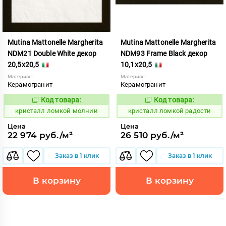
Mutina Mattonelle Margherita
Mutina Mattonelle Margherita
NDM21 Double White декор
NDM93 Frame Black декор
20,5x20,5
10,1x20,5
Материал:
Материал:
Керамогранит
Керамогранит
Код товара:
Код товара:
818553
818577
Код:
Код:
кристалл ломкой молнии
кристалл ломкой радости
Цена
Цена
22 974 руб./м²
26 510 руб./м²
Заказ в 1 клик
Заказ в 1 клик
В корзину
В корзину