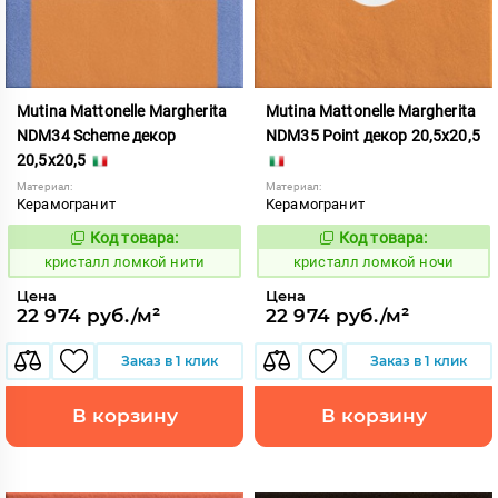
Mutina Mattonelle Margherita
Mutina Mattonelle Margherita
NDM34 Scheme декор
NDM35 Point декор 20,5x20,5
20,5x20,5
Материал:
Материал:
Керамогранит
Керамогранит
Код товара:
Код товара:
818560
818561
Код:
Код:
кристалл ломкой нити
кристалл ломкой ночи
Цена
Цена
22 974 руб./м²
22 974 руб./м²
Заказ в 1 клик
Заказ в 1 клик
В корзину
В корзину