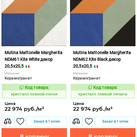
Mutina Mattonelle Margherita
Mutina Mattonelle Margherita
NDM61 Kite White декор
NDM62 Kite Black декор
20,5x20,5
20,5x20,5
Материал:
Материал:
Керамогранит
Керамогранит
Код товара:
Код товара:
818569
818570
Код:
Код:
кристалл ломкой песни
кристалл ломкой печали
Цена
Цена
22 974 руб./м²
22 974 руб./м²
Заказ в 1 клик
Заказ в 1 клик
В корзину
В корзину