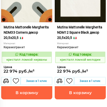
Mutina Mattonelle Margherita
Mutina Mattonelle Margherita
NDM33 Corners декор
NDM12 Square Black декор
20,5x20,5
20,5x20,5
Материал:
Материал:
Керамогранит
Керамогранит
Код товара:
Код товара:
818559
818548
Код:
Код:
кристалл ломкой нирваны
кристалл ломкой мелодии
Цена
Цена
22 974 руб./м²
22 974 руб./м²
Заказ в 1 клик
Заказ в 1 клик
В корзину
В корзину