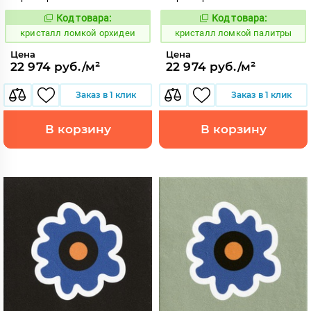
Код товара:
Код товара:
818564
818566
Код:
Код:
кристалл ломкой орхидеи
кристалл ломкой палитры
Цена
Цена
22 974 руб./м²
22 974 руб./м²
Заказ в 1 клик
Заказ в 1 клик
В корзину
В корзину