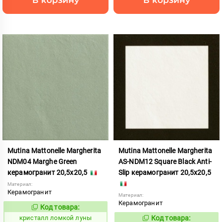
Mutina Mattonelle Margherita
Mutina Mattonelle Margherita
NDM04 Marghe Green
AS-NDM12 Square Black Anti-
керамогранит 20,5x20,5
Slip керамогранит 20,5x20,5
Материал:
Керамогранит
Материал:
Керамогранит
Код товара:
818545
Код:
кристалл ломкой луны
Код товара:
977984
Код: