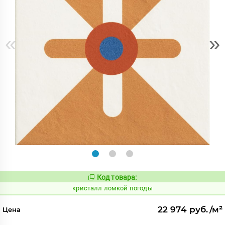
«
»
Код товара:
818571
Код:
кристалл ломкой погоды
22 974 руб./м²
Цена