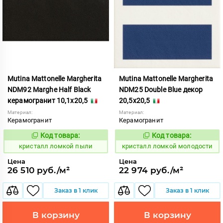
Mutina Mattonelle Margherita
Mutina Mattonelle Margherita
NDM92 Marghe Half Black
NDM25 Double Blue декор
керамогранит 10,1x20,5
20,5x20,5
Материал:
Материал:
Керамогранит
Керамогранит
Код товара:
Код товара:
818576
818554
Код:
Код:
кристалл ломкой пыли
кристалл ломкой молодости
Цена
Цена
26 510 руб./м²
22 974 руб./м²
Заказ в 1 клик
Заказ в 1 клик
В корзину
В корзину