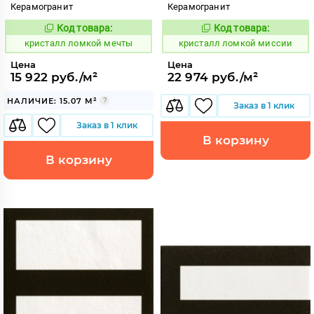
Керамогранит
Керамогранит
Код товара:
Код товара:
818551
818552
Код:
Код:
кристалл ломкой мечты
кристалл ломкой миссии
Цена
Цена
15 922 руб./м²
22 974 руб./м²
НАЛИЧИЕ: 15.07 М²
Заказ в 1 клик
Заказ в 1 клик
В корзину
В корзину