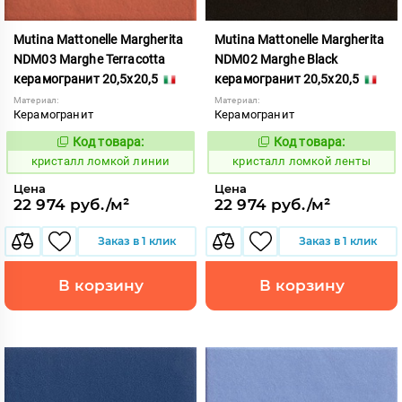
Mutina Mattonelle Margherita
Mutina Mattonelle Margherita
NDM03 Marghe Terracotta
NDM02 Marghe Black
керамогранит 20,5x20,5
керамогранит 20,5x20,5
Материал:
Материал:
Керамогранит
Керамогранит
Код товара:
Код товара:
818544
818543
Код:
Код:
кристалл ломкой линии
кристалл ломкой ленты
Цена
Цена
22 974 руб./м²
22 974 руб./м²
Заказ в 1 клик
Заказ в 1 клик
В корзину
В корзину