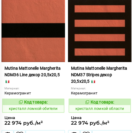
Mutina Mattonelle Margherita
Mutina Mattonelle Margherita
NDM36 Line декор 20,5x20,5
NDM37 Stripes декор
20,5x20,5
Материал:
Материал:
Керамогранит
Керамогранит
Код товара:
Код товара:
818562
818563
Код:
Код:
кристалл ломкой обители
кристалл ломкой области
Цена
Цена
22 974 руб./м²
22 974 руб./м²