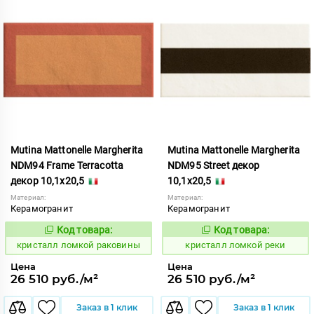
Mutina Mattonelle Margherita
Mutina Mattonelle Margherita
NDM94 Frame Terracotta
NDM95 Street декор
декор 10,1x20,5
10,1x20,5
Материал:
Материал:
Керамогранит
Керамогранит
Код товара:
Код товара:
818578
818579
Код:
Код:
кристалл ломкой раковины
кристалл ломкой реки
Цена
Цена
26 510 руб./м²
26 510 руб./м²
Заказ в 1 клик
Заказ в 1 клик