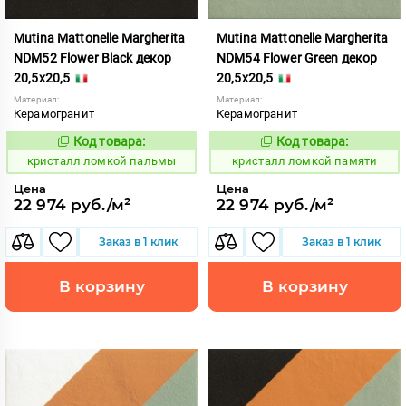
Mutina Mattonelle Margherita
Mutina Mattonelle Margherita
NDM52 Flower Black декор
NDM54 Flower Green декор
20,5x20,5
20,5x20,5
Материал:
Материал:
Керамогранит
Керамогранит
Код товара:
Код товара:
818567
818568
Код:
Код:
кристалл ломкой пальмы
кристалл ломкой памяти
Цена
Цена
22 974 руб./м²
22 974 руб./м²
Заказ в 1 клик
Заказ в 1 клик
В корзину
В корзину