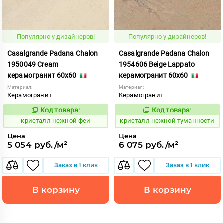
Популярно у дизайнеров!
Популярно у дизайнеров!
Casalgrande Padana Chalon
Casalgrande Padana Chalon
1950049 Cream
1954606 Beige Lappato
керамогранит 60x60
керамогранит 60x60
Материал:
Материал:
Керамогранит
Керамогранит
Код товара:
Код товара:
820613
820609
Код:
Код:
кристалл нежной феи
кристалл нежной туманности
Цена
Цена
5 054 руб./м²
6 075 руб./м²
Заказ в 1 клик
Заказ в 1 клик
В корзину
В корзину