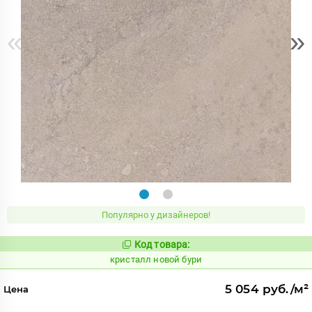
«
»
Популярно у дизайнеров!
Код товара:
820630
Код:
кристалл новой бури
5 054 руб./м²
Цена