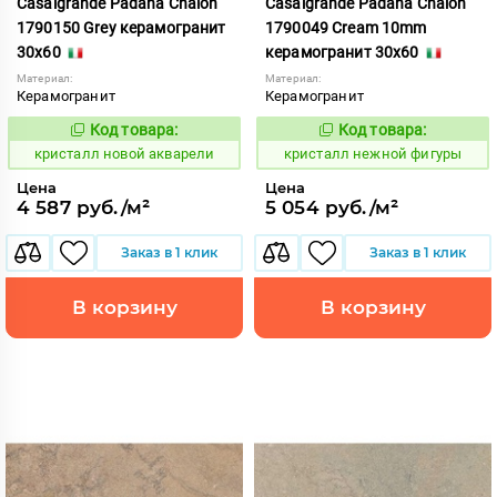
Casalgrande Padana Chalon
Casalgrande Padana Chalon
1790150 Grey керамогранит
1790049 Cream 10mm
30x60
керамогранит 30x60
Материал:
Материал:
Керамогранит
Керамогранит
Код товара:
Код товара:
820625
820615
Код:
Код:
кристалл новой акварели
кристалл нежной фигуры
Цена
Цена
4 587 руб./м²
5 054 руб./м²
Заказ в 1 клик
Заказ в 1 клик
В корзину
В корзину