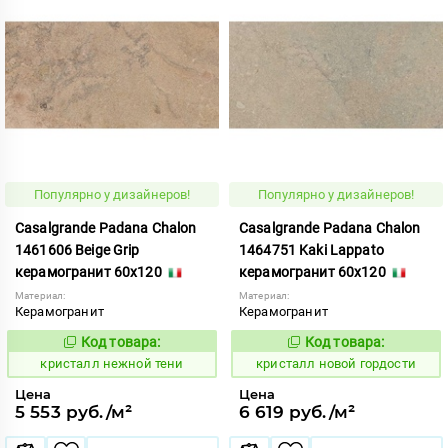
Популярно у дизайнеров!
Популярно у дизайнеров!
Casalgrande Padana Chalon
Casalgrande Padana Chalon
1461606 Beige Grip
1464751 Kaki Lappato
керамогранит 60x120
керамогранит 60x120
Материал:
Материал:
Керамогранит
Керамогранит
Код товара:
Код товара:
820603
820643
Код:
Код:
кристалл нежной тени
кристалл новой гордости
Цена
Цена
5 553 руб./м²
6 619 руб./м²