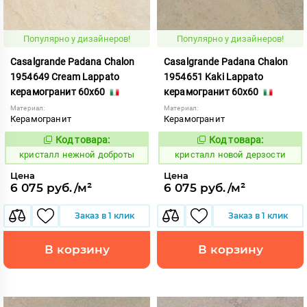
Популярно у дизайнеров!
Популярно у дизайнеров!
Casalgrande Padana Chalon
Casalgrande Padana Chalon
1954649 Cream Lappato
1954651 Kaki Lappato
керамогранит 60x60
керамогранит 60x60
Материал:
Материал:
Керамогранит
Керамогранит
Код товара:
Код товара:
820622
820645
Код:
Код:
кристалл нежной доброты
кристалл новой дерзости
Цена
Цена
6 075 руб./м²
6 075 руб./м²
Заказ в 1 клик
Заказ в 1 клик
В корзину
В корзину