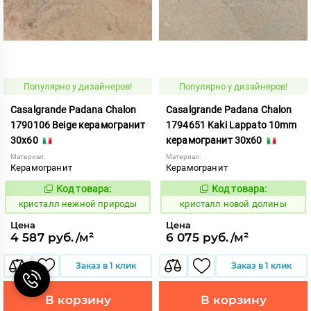
Популярно у дизайнеров!
Популярно у дизайнеров!
Casalgrande Padana Chalon
Casalgrande Padana Chalon
1790106 Beige керамогранит
1794651 Kaki Lappato 10mm
30x60
керамогранит 30x60
Материал:
Материал:
Керамогранит
Керамогранит
Код товара:
Код товара:
820600
820646
Код:
Код:
кристалл нежной природы
кристалл новой долины
Цена
Цена
4 587 руб./м²
6 075 руб./м²
Заказ в 1 клик
Заказ в 1 клик
В корзину
В корзину