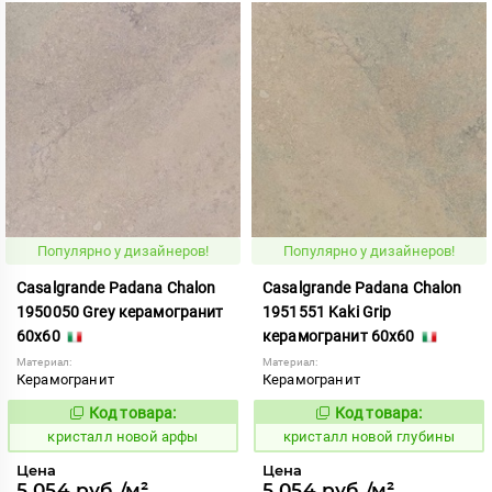
Популярно у дизайнеров!
Популярно у дизайнеров!
Casalgrande Padana Chalon
Casalgrande Padana Chalon
1950050 Grey керамогранит
1951551 Kaki Grip
60x60
керамогранит 60x60
Материал:
Материал:
Керамогранит
Керамогранит
Код товара:
Код товара:
820626
820642
Код:
Код:
кристалл новой арфы
кристалл новой глубины
Цена
Цена
5 054 руб./м²
5 054 руб./м²