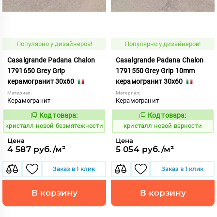
Популярно у дизайнеров!
Популярно у дизайнеров!
Casalgrande Padana Chalon
Casalgrande Padana Chalon
1791650 Grey Grip
1791550 Grey Grip 10mm
керамогранит 30x60
керамогранит 30x60
Материал:
Материал:
Керамогранит
Керамогранит
Код товара:
Код товара:
820629
820631
Код:
Код:
кристалл новой безмятежности
кристалл новой верности
Цена
Цена
4 587 руб./м²
5 054 руб./м²
Заказ в 1 клик
Заказ в 1 клик
В корзину
В корзину