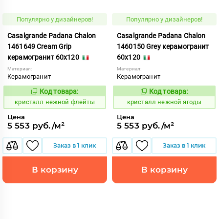
Популярно у дизайнеров!
Популярно у дизайнеров!
Casalgrande Padana Chalon
Casalgrande Padana Chalon
1461649 Cream Grip
1460150 Grey керамогранит
керамогранит 60x120
60x120
Материал:
Материал:
Керамогранит
Керамогранит
Код товара:
Код товара:
820616
820624
Код:
Код:
кристалл нежной флейты
кристалл нежной ягоды
Цена
Цена
5 553 руб./м²
5 553 руб./м²
Заказ в 1 клик
Заказ в 1 клик
В корзину
В корзину