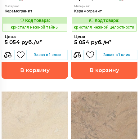
Материал:
Материал:
Керамогранит
Керамогранит
Код товара:
Код товара:
820601
820618
Код:
Код:
кристалл нежной тайны
кристалл нежной целостности
Цена
Цена
5 054 руб./м²
5 054 руб./м²
Заказ в 1 клик
Заказ в 1 клик
В корзину
В корзину