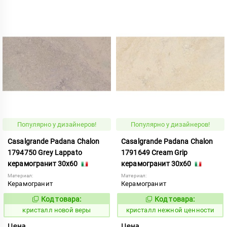
Популярно у дизайнеров!
Популярно у дизайнеров!
Casalgrande Padana Chalon
Casalgrande Padana Chalon
1794750 Grey Lappato
1791649 Cream Grip
керамогранит 30x60
керамогранит 30x60
Материал:
Материал:
Керамогранит
Керамогранит
Код товара:
Код товара:
820633
820617
Код:
Код:
кристалл новой веры
кристалл нежной ценности
Цена
Цена