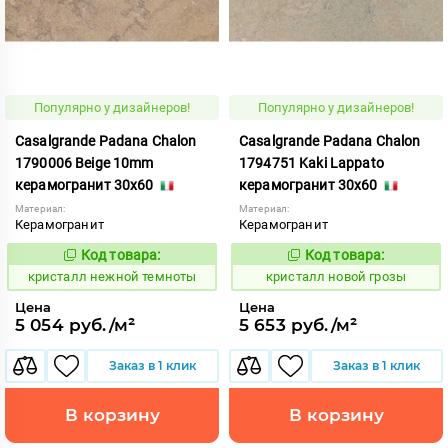
Популярно у дизайнеров!
Популярно у дизайнеров!
Casalgrande Padana Chalon
Casalgrande Padana Chalon
1790006 Beige 10mm
1794751 Kaki Lappato
керамогранит 30x60
керамогранит 30x60
Материал:
Материал:
Керамогранит
Керамогранит
Код товара:
Код товара:
820602
820644
Код:
Код:
кристалл нежной темноты
кристалл новой грозы
Цена
Цена
5 054 руб./м²
5 653 руб./м²
Заказ в 1 клик
Заказ в 1 клик
В корзину
В корзину