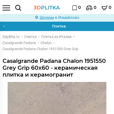
3D
PLITKA
0
0
0
Шоурум
в Измайлово
Плитка
3dplitka.ru
–
Плитка
–
Плитка из Италии
–
Casalgrande Padana
–
Chalon
–
Casalgrande Padana Chalon 1951550 Grey Grip
Casalgrande Padana Chalon 1951550
Grey Grip 60x60 - керамическая
плитка и керамогранит