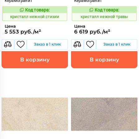
Керамогранит
Керамогранит
Код товара:
Код товара:
820598
820607
Код:
Код:
кристалл нежной стихии
кристалл нежной травы
Цена
Цена
5 553 руб./м²
6 619 руб./м²
Заказ в 1 клик
Заказ в 1 клик
В корзину
В корзину