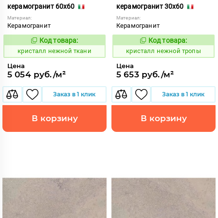
керамогранит 60x60
керамогранит 30x60
Материал:
Материал:
Керамогранит
Керамогранит
Код товара:
Код товара:
820605
820608
Код:
Код:
кристалл нежной ткани
кристалл нежной тропы
Цена
Цена
5 054 руб./м²
5 653 руб./м²
Заказ в 1 клик
Заказ в 1 клик
В корзину
В корзину