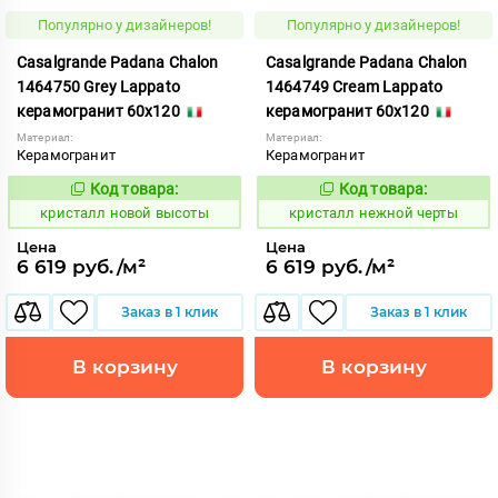
Популярно у дизайнеров!
Популярно у дизайнеров!
Casalgrande Padana Chalon
Casalgrande Padana Chalon
1464750 Grey Lappato
1464749 Cream Lappato
керамогранит 60x120
керамогранит 60x120
Материал:
Материал:
Керамогранит
Керамогранит
Код товара:
Код товара:
820632
820620
Код:
Код:
кристалл новой высоты
кристалл нежной черты
Цена
Цена
6 619 руб./м²
6 619 руб./м²
Заказ в 1 клик
Заказ в 1 клик
В корзину
В корзину