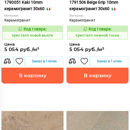
1790051 Kaki 10mm
1791506 Beige Grip 10mm
керамогранит 30x60
керамогранит 30x60
Материал:
Материал:
Керамогранит
Керамогранит
Код товара:
Код товара:
820639
820606
Код:
Код:
кристалл новой вьюги
кристалл нежной тоски
Цена
Цена
5 054 руб./м²
5 054 руб./м²
Заказ в 1 клик
Заказ в 1 клик
В корзину
В корзину