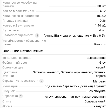
Количество коробок на
палетте
30 шт
Кол-во в палетте кв.м.
43.2
Количество кг. в палетте
1037.0
Площадь плитки
0.36
Кол-во м2 в упаковке
1.44 м2
В упаковке
4 шт
Влагопоглощаемость
Группа BIa – влагопоглощение – Eb ≤ 0,5%
Устойчивость к образованию
пятен
Класс 4
Внешнее исполнение
Тональная вариация
выраженная
Фабричный цвет
Grey
Основной цвет
серый
Цветовые
Оттенки бежевого, Оттенки коричневого, Оттенки
оттенки
серого
Отражение поверхности
Матовая
Имитация
под камень / травертин / сланец / гранит
Рисунок
Без рисунка
Обработка
структурированная, ректифицированная
Стиль
Современный
Форма
квадрат