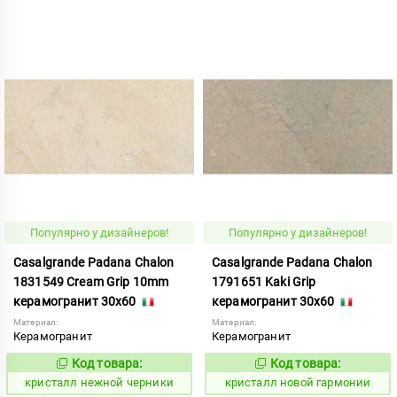
Популярно у дизайнеров!
Популярно у дизайнеров!
Casalgrande Padana Chalon
Casalgrande Padana Chalon
1831549 Cream Grip 10mm
1791651 Kaki Grip
керамогранит 30x60
керамогранит 30x60
Материал:
Материал:
Керамогранит
Керамогранит
Код товара:
Код товара:
820619
820641
Код:
Код:
кристалл нежной черники
кристалл новой гармонии