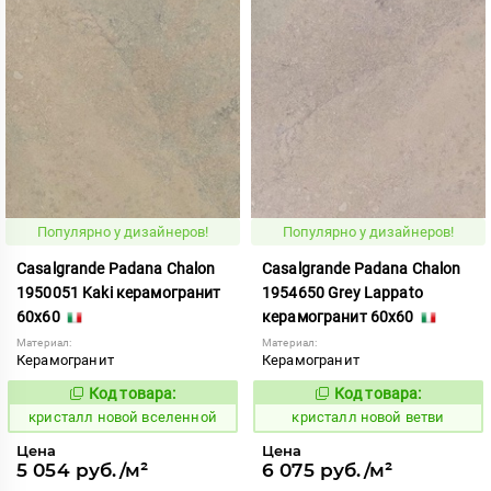
Популярно у дизайнеров!
Популярно у дизайнеров!
Casalgrande Padana Chalon
Casalgrande Padana Chalon
1950051 Kaki керамогранит
1954650 Grey Lappato
60x60
керамогранит 60x60
Материал:
Материал:
Керамогранит
Керамогранит
Код товара:
Код товара:
820638
820634
Код:
Код:
кристалл новой вселенной
кристалл новой ветви
Цена
Цена
5 054 руб./м²
6 075 руб./м²