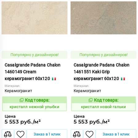
Популярно у дизайнеров!
Популярно у дизайнеров!
Casalgrande Padana Chalon
Casalgrande Padana Chalon
1460149 Cream
1461551 Kaki Grip
керамогранит 60x120
керамогранит 60x120
Материал:
Материал:
Керамогранит
Керамогранит
Код товара:
Код товара:
820611
820640
Код:
Код:
кристалл нежной улыбки
кристалл новой гальки
Цена
Цена
5 553 руб./м²
5 553 руб./м²
Заказ в 1 клик
Заказ в 1 клик