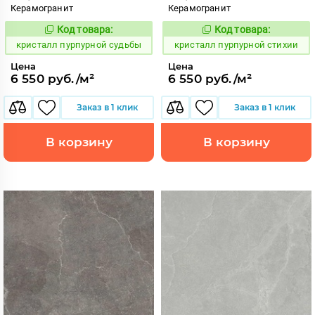
Керамогранит
Керамогранит
Код товара:
Код товара:
821974
821973
Код:
Код:
кристалл пурпурной судьбы
кристалл пурпурной стихии
Цена
Цена
6 550 руб./м²
6 550 руб./м²
Заказ в 1 клик
Заказ в 1 клик
В корзину
В корзину