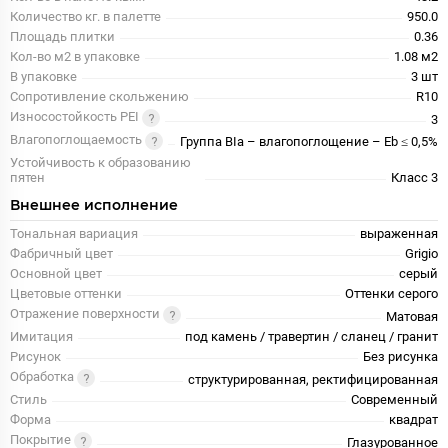
Количество кг. в палетте
950.0
Площадь плитки
0.36
Кол-во м2 в упаковке
1.08 м2
В упаковке
3 шт
Сопротивление скольжению
R10
Износостойкость PEI
3
Влагопоглощаемость
Группа BIa – влагопоглощение – Eb ≤ 0,5%
Устойчивость к образованию
пятен
Класс 3
Внешнее исполнение
Тональная вариация
выраженная
Фабричный цвет
Grigio
Основной цвет
серый
Цветовые оттенки
Оттенки серого
Отражение поверхности
Матовая
Имитация
под камень / травертин / сланец / гранит
Рисунок
Без рисунка
Обработка
структурированная, ректифицированная
Стиль
Современный
Форма
квадрат
Покрытие
Глазурованное