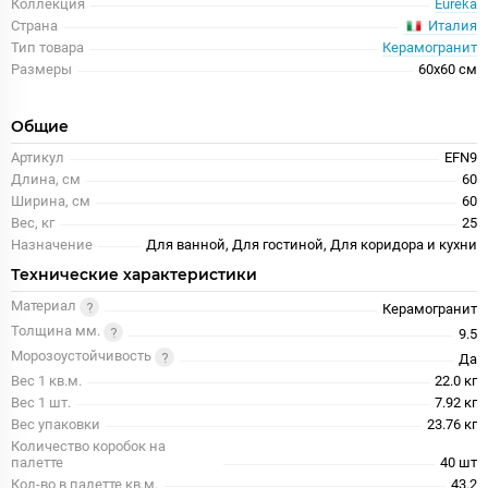
Коллекция
Eureka
Италия
Страна
Тип товара
Керамогранит
Размеры
60x60 см
Общие
Артикул
EFN9
Длина, см
60
Ширина, см
60
Вес, кг
25
Назначение
Для ванной, Для гостиной, Для коридора и кухни
Технические характеристики
Материал
Керамогранит
Толщина мм.
9.5
Морозоустойчивость
Да
Вес 1 кв.м.
22.0 кг
Вес 1 шт.
7.92 кг
Вес упаковки
23.76 кг
Количество коробок на
палетте
40 шт
Кол-во в палетте кв.м.
43.2