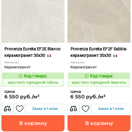
Provenza Eureka EF2E Bianco
Provenza Eureka EF2F Sabbia
керамогранит 30x30
керамогранит 30x30
Материал:
Материал:
Керамогранит
Керамогранит
Код товара:
Код товара:
821976
821977
Код:
Код:
кристалл пурпурной тайны
кристалл пурпурной темноты
Цена
Цена
6 550 руб./м²
6 550 руб./м²
Заказ в 1 клик
Заказ в 1 клик
В корзину
В корзину