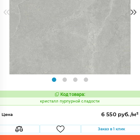
«
»
Код товара:
821970
Код:
кристалл пурпурной сладости
6 550 руб./м²
Цена
Заказ в 1 клик