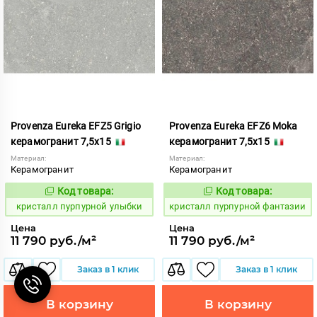
Provenza Eureka EFZ5 Grigio
Provenza Eureka EFZ6 Moka
керамогранит 7,5x15
керамогранит 7,5x15
Материал:
Материал:
Керамогранит
Керамогранит
Код товара:
Код товара:
821986
821987
Код:
Код:
кристалл пурпурной улыбки
кристалл пурпурной фантазии
Цена
Цена
11 790 руб./м²
11 790 руб./м²
Заказ в 1 клик
Заказ в 1 клик
В корзину
В корзину