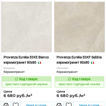
Provenza Eureka E0KE Bianco
Provenza Eureka E0KF Sabbia
керамогранит 80x80
керамогранит 80x80
Материал:
Материал:
Керамогранит
Керамогранит
Код товара:
Код товара:
821964
821965
Код:
Код:
кристалл пурпурной сирени
кристалл пурпурной сказки
Цена
Цена
6 680 руб./м²
6 680 руб./м²
Заказ в 1 клик
Заказ в 1 клик