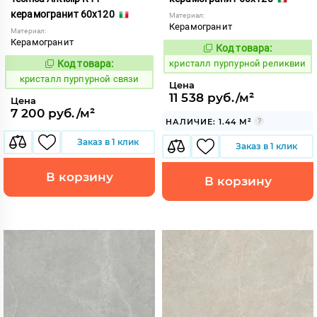
керамогранит 60x120
Материал:
Керамогранит
Материал:
Керамогранит
Код товара:
821955
Код:
Код товара:
кристалл пурпурной реликвии
821961
Код:
кристалл пурпурной связи
Цена
11 538 руб./м²
Цена
7 200 руб./м²
НАЛИЧИЕ: 1.44 М²
Заказ в 1 клик
Заказ в 1 клик
В корзину
В корзину