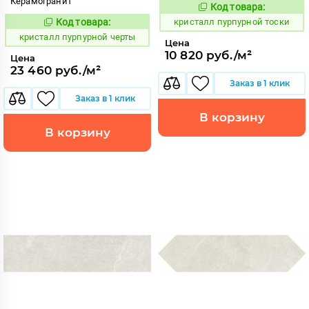
Керамогранит
Код товара:
821981
Код:
Код товара:
кристалл пурпурной тоски
821995
Код:
кристалл пурпурной черты
Цена
10 820 руб./м²
Цена
23 460 руб./м²
Заказ в 1 клик
Заказ в 1 клик
В корзину
В корзину