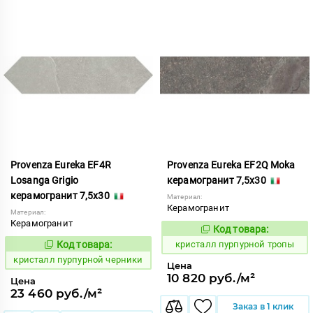
Provenza Eureka EF4R
Provenza Eureka EF2Q Moka
Losanga Grigio
керамогранит 7,5x30
керамогранит 7,5x30
Материал:
Керамогранит
Материал:
Керамогранит
Код товара:
821983
Код:
Код товара:
кристалл пурпурной тропы
821994
Код:
кристалл пурпурной черники
Цена
10 820 руб./м²
Цена
23 460 руб./м²
Заказ в 1 клик