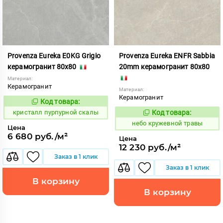
Provenza Eureka E0KG Grigio
Provenza Eureka ENFR Sabbia
керамогранит 80x80
20mm керамогранит 80x80
Материал:
Керамогранит
Материал:
Керамогранит
Код товара:
821966
Код:
кристалл пурпурной скалы
Код товара:
1114482
Код:
небо кружевной травы
Цена
6 680 руб./м²
Цена
12 230 руб./м²
Заказ в 1 клик
Заказ в 1 клик
В корзину
В корзину