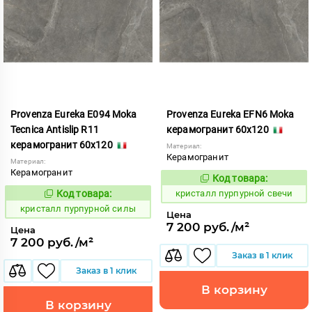
Provenza Eureka E094 Moka
Provenza Eureka EFN6 Moka
Tecnica Antislip R11
керамогранит 60x120
керамогранит 60x120
Материал:
Керамогранит
Материал:
Керамогранит
Код товара:
821959
Код:
Код товара:
кристалл пурпурной свечи
821963
Код:
кристалл пурпурной силы
Цена
7 200 руб./м²
Цена
7 200 руб./м²
Заказ в 1 клик
Заказ в 1 клик
В корзину
В корзину