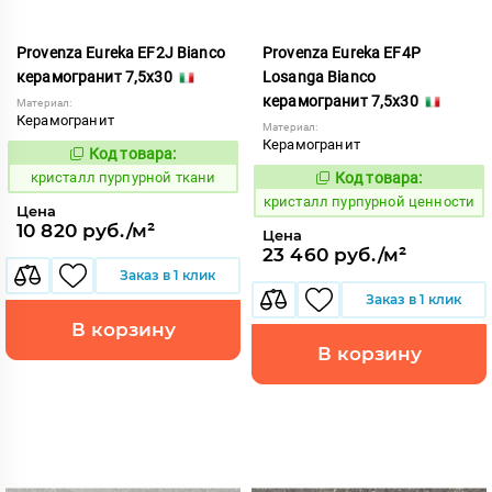
Provenza Eureka EF2J Bianco
Provenza Eureka EF4P
керамогранит 7,5x30
Losanga Bianco
керамогранит 7,5x30
Материал:
Керамогранит
Материал:
Керамогранит
Код товара:
821980
Код:
кристалл пурпурной ткани
Код товара:
821992
Код:
кристалл пурпурной ценности
Цена
10 820 руб./м²
Цена
23 460 руб./м²
Заказ в 1 клик
Заказ в 1 клик
В корзину
В корзину