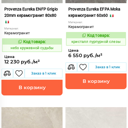
Provenza Eureka ENFP Grigio
Provenza Eureka EFPA Moka
20mm керамогранит 80x80
керамогранит 60x60
Материал:
Керамогранит
Материал:
Керамогранит
Код товара:
821971
Код:
Код товара:
кристалл пурпурной слезы
1114474
Код:
небо кружевной судьбы
Цена
6 550 руб./м²
Цена
12 230 руб./м²
Заказ в 1 клик
Заказ в 1 клик
В корзину
В корзину