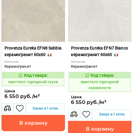
Provenza Eureka EFN8 Sabbia
Provenza Eureka EFN7 Bianco
керамогранит 60x60
керамогранит 60x60
Материал:
Материал:
Керамогранит
Керамогранит
Код товара:
Код товара:
821969
821968
Код:
Код:
кристалл пурпурной скуки
кристалл пурпурной
скромности
Цена
6 550 руб./м²
Цена
6 550 руб./м²
Заказ в 1 клик
Заказ в 1 клик
В корзину
В корзину