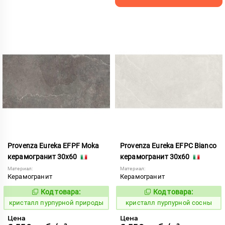
Provenza Eureka EFPF Moka
Provenza Eureka EFPC Bianco
керамогранит 30x60
керамогранит 30x60
Материал:
Материал:
Керамогранит
Керамогранит
Код товара:
Код товара:
821975
821972
Код:
Код:
кристалл пурпурной природы
кристалл пурпурной сосны
Цена
Цена