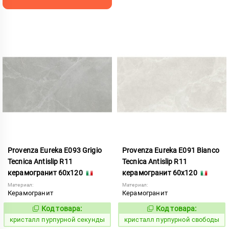
Provenza Eureka E093 Grigio
Provenza Eureka E091 Bianco
Tecnica Antislip R11
Tecnica Antislip R11
керамогранит 60x120
керамогранит 60x120
Материал:
Материал:
Керамогранит
Керамогранит
Код товара:
Код товара:
821962
821960
Код:
Код:
кристалл пурпурной секунды
кристалл пурпурной свободы