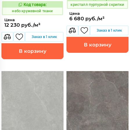
Код:
Код товара:
кристалл пурпурной скрипки
1114480
Код:
небо кружевной ткани
Цена
6 680 руб./м²
Цена
12 230 руб./м²
Заказ в 1 клик
Заказ в 1 клик
В корзину
В корзину