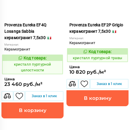
Provenza Eureka EF4Q
Provenza Eureka EF2P Grigio
Losanga Sabbia
керамогранит 7,5x30
керамогранит 7,5x30
Материал:
Керамогранит
Материал:
Керамогранит
Код товара:
821982
Код:
Код товара:
кристалл пурпурной травы
821993
Код:
кристалл пурпурной
Цена
целостности
10 820 руб./м²
Цена
23 460 руб./м²
Заказ в 1 клик
Заказ в 1 клик
В корзину
В корзину