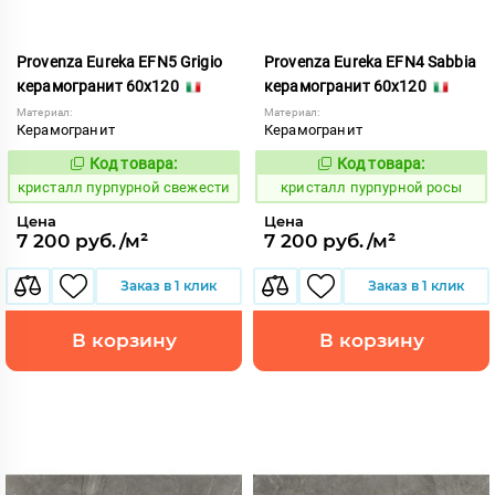
Provenza Eureka EFN5 Grigio
Provenza Eureka EFN4 Sabbia
керамогранит 60x120
керамогранит 60x120
Материал:
Материал:
Керамогранит
Керамогранит
Код товара:
Код товара:
821958
821957
Код:
Код:
кристалл пурпурной свежести
кристалл пурпурной росы
Цена
Цена
7 200 руб./м²
7 200 руб./м²
Заказ в 1 клик
Заказ в 1 клик
В корзину
В корзину