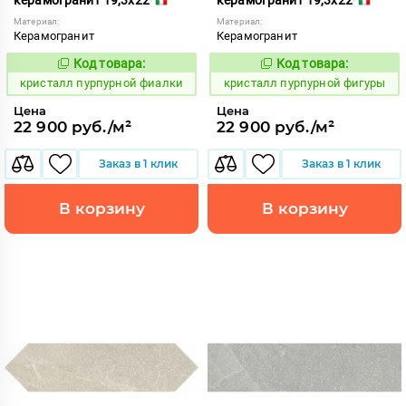
Материал:
Материал:
Керамогранит
Керамогранит
Код товара:
Код товара:
821989
821990
Код:
Код:
кристалл пурпурной фиалки
кристалл пурпурной фигуры
Цена
Цена
22 900 руб./м²
22 900 руб./м²
Заказ в 1 клик
Заказ в 1 клик
В корзину
В корзину