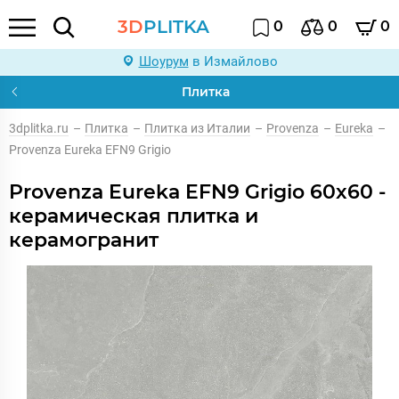
3D
PLITKA
0
0
0
Шоурум
в Измайлово
Плитка
3dplitka.ru
–
Плитка
–
Плитка из Италии
–
Provenza
–
Eureka
–
Provenza Eureka EFN9 Grigio
Provenza Eureka EFN9 Grigio 60x60 -
керамическая плитка и
керамогранит