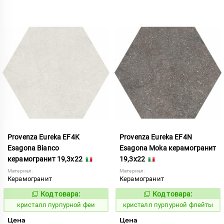
Provenza Eureka EF4K
Provenza Eureka EF4N
Esagona Bianco
Esagona Moka керамогранит
керамогранит 19,3x22
19,3x22
Материал:
Материал:
Керамогранит
Керамогранит
Код товара:
Код товара:
821988
821991
Код:
Код:
кристалл пурпурной феи
кристалл пурпурной флейты
Цена
Цена