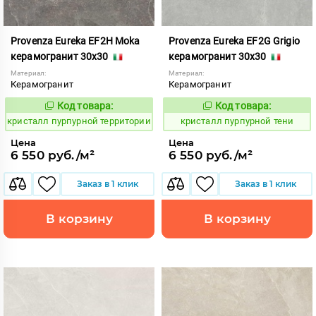
Provenza Eureka EF2H Moka
Provenza Eureka EF2G Grigio
керамогранит 30x30
керамогранит 30x30
Материал:
Материал:
Керамогранит
Керамогранит
Код товара:
Код товара:
821979
821978
Код:
Код:
кристалл пурпурной территории
кристалл пурпурной тени
Цена
Цена
6 550 руб./м²
6 550 руб./м²
Заказ в 1 клик
Заказ в 1 клик
В корзину
В корзину