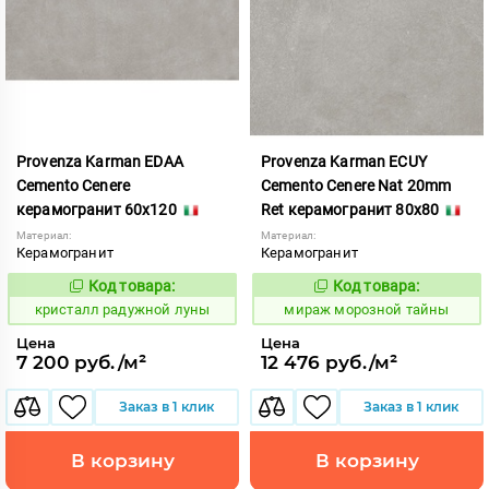
Provenza Karman EDAA
Provenza Karman ECUY
Cemento Cenere
Cemento Cenere Nat 20mm
керамогранит 60x120
Ret керамогранит 80x80
Материал:
Материал:
Керамогранит
Керамогранит
Код товара:
Код товара:
822045
991851
Код:
Код:
кристалл радужной луны
мираж морозной тайны
Цена
Цена
7 200 руб./м²
12 476 руб./м²
Заказ в 1 клик
Заказ в 1 клик
В корзину
В корзину