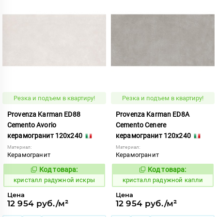
Резка и подъем в квартиру!
Резка и подъем в квартиру!
Provenza Karman ED88
Provenza Karman ED8A
Cemento Avorio
Cemento Cenere
керамогранит 120x240
керамогранит 120x240
Материал:
Материал:
Керамогранит
Керамогранит
Код товара:
Код товара:
822034
822037
Код:
Код:
кристалл радужной искры
кристалл радужной капли
Цена
Цена
12 954 руб./м²
12 954 руб./м²