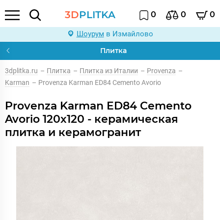
3D
PLITKA
0
0
0
Шоурум
в Измайлово
Плитка
3dplitka.ru
–
Плитка
–
Плитка из Италии
–
Provenza
–
Karman
–
Provenza Karman ED84 Cemento Avorio
Provenza Karman ED84 Cemento
Avorio 120x120 - керамическая
плитка и керамогранит