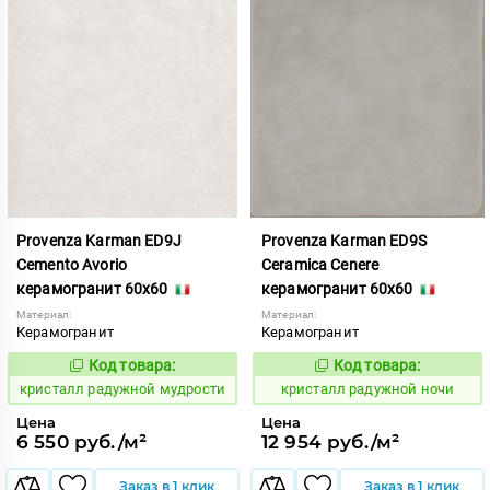
Provenza Karman ED9J
Provenza Karman ED9S
Cemento Avorio
Ceramica Cenere
керамогранит 60x60
керамогранит 60x60
Материал:
Материал:
Керамогранит
Керамогранит
Код товара:
Код товара:
822055
822061
Код:
Код:
кристалл радужной мудрости
кристалл радужной ночи
Цена
Цена
6 550 руб./м²
12 954 руб./м²
Заказ в 1 клик
Заказ в 1 клик