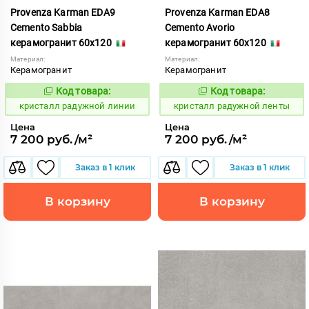
Provenza Karman EDA9
Provenza Karman EDA8
Cemento Sabbia
Cemento Avorio
керамогранит 60x120
керамогранит 60x120
Материал:
Материал:
Керамогранит
Керамогранит
Код товара:
Код товара:
822044
822043
Код:
Код:
кристалл радужной линии
кристалл радужной ленты
Цена
Цена
7 200 руб./м²
7 200 руб./м²
Заказ в 1 клик
Заказ в 1 клик
В корзину
В корзину