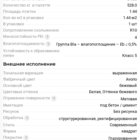
Количество кг. в палетте
528.0
Площадь плитки
1.44
Кол-во м2 в упаковке
1.44 м2
В упаковке
1 шт
Сопротивление скольжению
R10
Износостойкость PEI
4
Влагопоглощаемость
Группа BIa – влагопоглощение – Eb ≤ 0,5%
Устойчивость к образованию
пятен
Класс 5
Внешнее исполнение
Тональная вариация
выраженная
Фабричный цвет
Avorio
Основной цвет
бежевый
Цветовые оттенки
Белая, Оттенки бежевого
Отражение поверхности
Матовая
Имитация
под бетон / цемент
Рисунок
Без рисунка
Обработка
структурированная, ректифицированная
Стиль
Современный
Форма
квадрат
Покрытие
Глазурованное