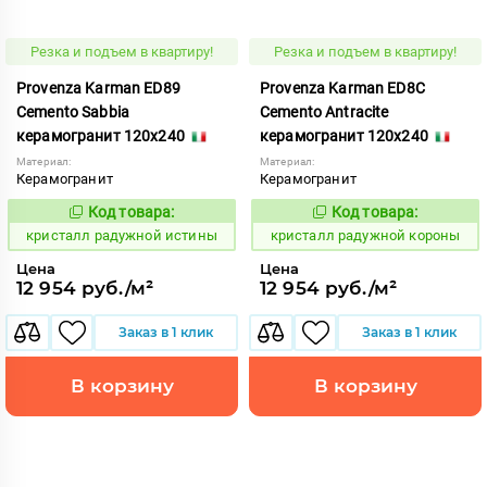
Резка и подъем в квартиру!
Резка и подъем в квартиру!
Provenza Karman ED89
Provenza Karman ED8C
Cemento Sabbia
Cemento Antracite
керамогранит 120x240
керамогранит 120x240
Материал:
Материал:
Керамогранит
Керамогранит
Код товара:
Код товара:
822036
822038
Код:
Код:
кристалл радужной истины
кристалл радужной короны
Цена
Цена
12 954 руб./м²
12 954 руб./м²
Заказ в 1 клик
Заказ в 1 клик
В корзину
В корзину