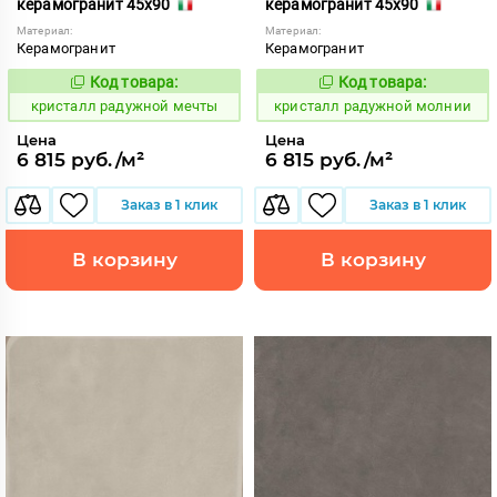
керамогранит 45x90
керамогранит 45x90
Материал:
Материал:
Керамогранит
Керамогранит
Код товара:
Код товара:
822051
822053
Код:
Код:
кристалл радужной мечты
кристалл радужной молнии
Цена
Цена
6 815 руб./м²
6 815 руб./м²
Заказ в 1 клик
Заказ в 1 клик
В корзину
В корзину