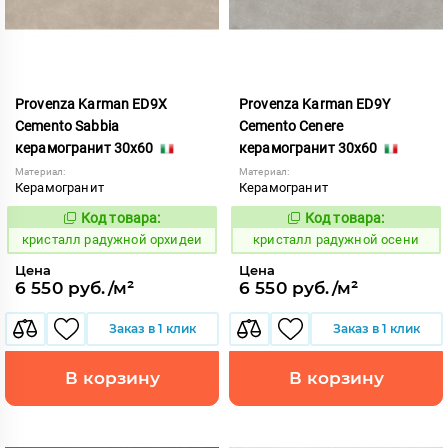
Provenza Karman ED9X
Provenza Karman ED9Y
Cemento Sabbia
Cemento Cenere
керамогранит 30x60
керамогранит 30x60
Материал:
Материал:
Керамогранит
Керамогранит
Код товара:
Код товара:
822064
822065
Код:
Код:
кристалл радужной орхидеи
кристалл радужной осени
Цена
Цена
6 550 руб./м²
6 550 руб./м²
Заказ в 1 клик
Заказ в 1 клик
В корзину
В корзину