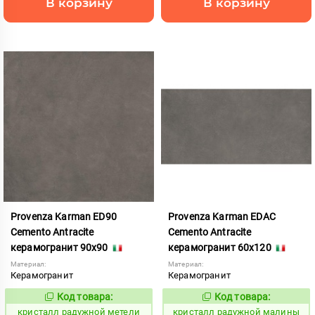
В корзину
В корзину
Provenza Karman ED90
Provenza Karman EDAC
Cemento Antracite
Cemento Antracite
керамогранит 90x90
керамогранит 60x120
Материал:
Материал:
Керамогранит
Керамогранит
Код товара:
Код товара:
822050
822046
Код:
Код:
кристалл радужной метели
кристалл радужной малины