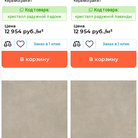
Керамогранит
Керамогранит
Код товара:
Код товара:
822042
822041
Код:
Код:
кристалл радужной ладони
кристалл радужной лаванды
Цена
Цена
12 954 руб./м²
12 954 руб./м²
Заказ в 1 клик
Заказ в 1 клик
В корзину
В корзину