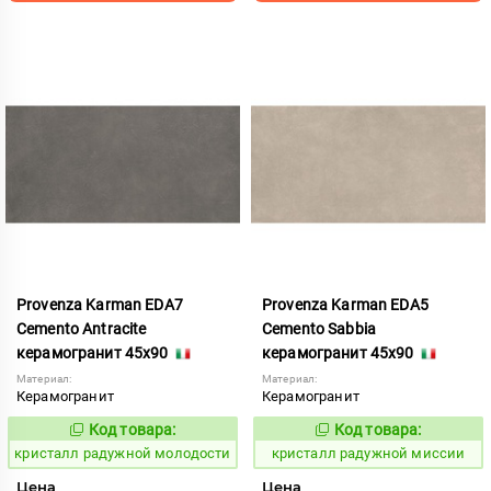
Provenza Karman EDA7
Provenza Karman EDA5
Cemento Antracite
Cemento Sabbia
керамогранит 45x90
керамогранит 45x90
Материал:
Материал:
Керамогранит
Керамогранит
Код товара:
Код товара:
822054
822052
Код:
Код:
кристалл радужной молодости
кристалл радужной миссии
Цена
Цена