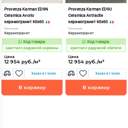
Provenza Karman ED9N
Provenza Karman ED9U
Ceramica Avorio
Ceramica Antracite
керамогранит 60x60
керамогранит 60x60
Материал:
Материал:
Керамогранит
Керамогранит
Код товара:
Код товара:
822059
822062
Код:
Код:
кристалл радужной нирваны
кристалл радужной обители
Цена
Цена
12 954 руб./м²
12 954 руб./м²
Заказ в 1 клик
Заказ в 1 клик
В корзину
В корзину