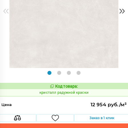
«
»
Код товара:
822039
Код:
кристалл радужной краски
12 954 руб./м²
Цена
Заказ в 1 клик