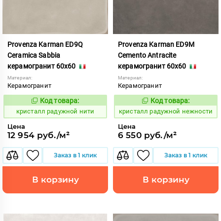
Provenza Karman ED9Q
Provenza Karman ED9M
Ceramica Sabbia
Cemento Antracite
керамогранит 60x60
керамогранит 60x60
Материал:
Материал:
Керамогранит
Керамогранит
Код товара:
Код товара:
822060
822058
Код:
Код:
кристалл радужной нити
кристалл радужной нежности
Цена
Цена
12 954 руб./м²
6 550 руб./м²
Заказ в 1 клик
Заказ в 1 клик
В корзину
В корзину