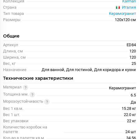
Коллекция
Karman
Италия
Страна
Тип товара
Керамогранит
Размеры
120x120 см
Общие
Артикул
ED84
Длина, см
120
Ширина, см
120
Вес, кг
25
Назначение
Для ванной, Для гостиной, Для коридора и кухни
Технические характеристики
Материал
Керамогранит
Толщина мм.
6.5
Морозоустойчивость
Да
Вес 1 кв.м.
15.28 кг
Вес 1 шт.
22.0 кг
Вес упаковки
22 кг
Количество коробок на
палетте
24 шт
Кол-во в палетте кв.м.
34.56