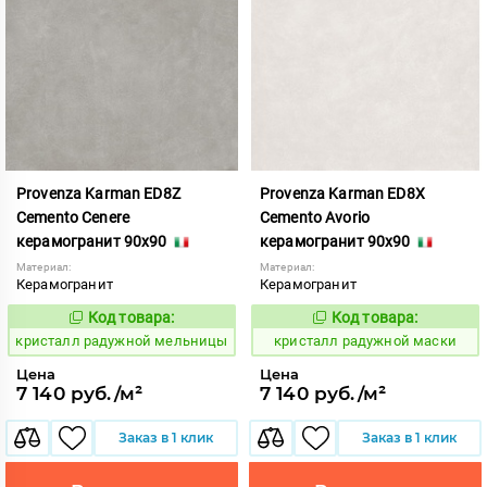
Provenza Karman ED8Z
Provenza Karman ED8X
Cemento Cenere
Cemento Avorio
керамогранит 90x90
керамогранит 90x90
Материал:
Материал:
Керамогранит
Керамогранит
Код товара:
Код товара:
822049
822047
Код:
Код:
кристалл радужной мельницы
кристалл радужной маски
Цена
Цена
7 140 руб./м²
7 140 руб./м²
Заказ в 1 клик
Заказ в 1 клик