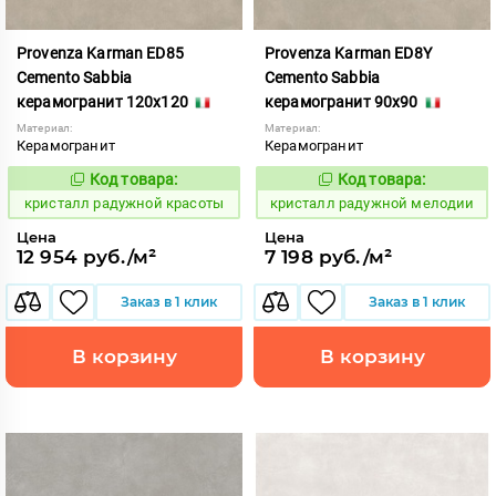
Provenza Karman ED85
Provenza Karman ED8Y
Cemento Sabbia
Cemento Sabbia
керамогранит 120x120
керамогранит 90x90
Материал:
Материал:
Керамогранит
Керамогранит
Код товара:
Код товара:
822040
822048
Код:
Код:
кристалл радужной красоты
кристалл радужной мелодии
Цена
Цена
12 954 руб./м²
7 198 руб./м²
Заказ в 1 клик
Заказ в 1 клик
В корзину
В корзину