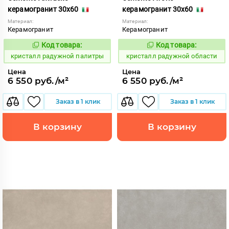
керамогранит 30x60
керамогранит 30x60
Материал:
Материал:
Керамогранит
Керамогранит
Код товара:
Код товара:
822066
822063
Код:
Код:
кристалл радужной палитры
кристалл радужной области
Цена
Цена
6 550 руб./м²
6 550 руб./м²
Заказ в 1 клик
Заказ в 1 клик
В корзину
В корзину