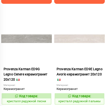
Provenza Karman ED9G
Provenza Karman ED9E Legno
Legno Cenere керамогранит
Avorio керамогранит 20x120
20x120
Материал:
Материал:
Керамогранит
Керамогранит
Код товара:
Код товара:
822069
822067
Код:
Код:
кристалл радужной песни
кристалл радужной пальмы