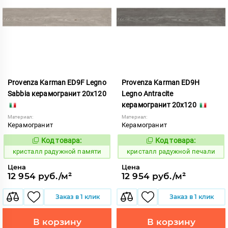
Provenza Karman ED9F Legno
Provenza Karman ED9H
Sabbia керамогранит 20x120
Legno Antracite
керамогранит 20x120
Материал:
Материал:
Керамогранит
Керамогранит
Код товара:
Код товара:
822068
822070
Код:
Код:
кристалл радужной памяти
кристалл радужной печали
Цена
Цена
12 954 руб./м²
12 954 руб./м²
Заказ в 1 клик
Заказ в 1 клик
В корзину
В корзину