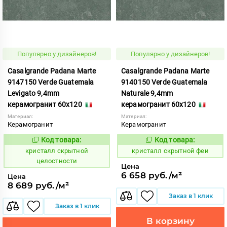
Популярно у дизайнеров!
Популярно у дизайнеров!
Casalgrande Padana Marte
Casalgrande Padana Marte
9147150 Verde Guatemala
9140150 Verde Guatemala
Levigato 9,4mm
Naturale 9,4mm
керамогранит 60x120
керамогранит 60x120
Материал:
Материал:
Керамогранит
Керамогранит
Код товара:
Код товара:
823868
823863
Код:
Код:
кристалл скрытной
кристалл скрытной феи
целостности
Цена
6 658 руб./м²
Цена
8 689 руб./м²
Заказ в 1 клик
Заказ в 1 клик
В корзину