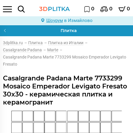
3D
PLITKA
0
0
0
Шоурум
в Измайлово
Плитка
3dplitka.ru
–
Плитка
–
Плитка из Италии
–
Casalgrande Padana
–
Marte
–
Casalgrande Padana Marte 7733299 Mosaico Emperador Levigato
Fresato
Casalgrande Padana Marte 7733299
Mosaico Emperador Levigato Fresato
30x30 - керамическая плитка и
керамогранит