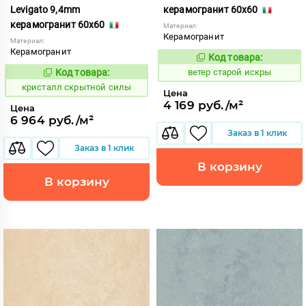
Levigato 9,4mm
керамогранит 60x60
керамогранит 60x60
Материал:
Керамогранит
Материал:
Керамогранит
Код товара:
121534
Код:
Код товара:
ветер старой искры
823838
Код:
кристалл скрытной силы
Цена
4 169 руб./м²
Цена
6 964 руб./м²
Заказ в 1 клик
Заказ в 1 клик
В корзину
В корзину