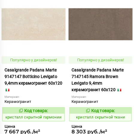
Популярно у дизайнеров!
Популярно у дизайнеров!
Casalgrande Padana Marte
Casalgrande Padana Marte
9147147 Botticino Levigato
7147145 Ramora Brown
9,4mm керамогранит 60x120
Levigato 9,4mm
керамогранит 60x120
Материал:
Материал:
Керамогранит
Керамогранит
Код товара:
Код товара:
823766
823855
Код:
Код:
кристалл скрытной гармонии
кристалл скрытной ткани
Цена
Цена
7 667 руб./м²
8 303 руб./м²