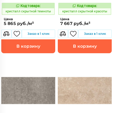
Код товара:
Код товара:
823852
823790
Код:
Код:
кристалл скрытной темноты
кристалл скрытной красоты
Цена
Цена
5 865 руб./м²
7 667 руб./м²
Заказ в 1 клик
Заказ в 1 клик
В корзину
В корзину