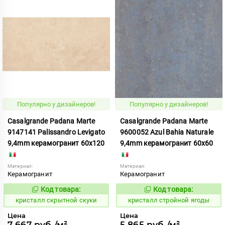
Популярно у дизайнеров!
Популярно у дизайнеров!
Casalgrande Padana Marte
Casalgrande Padana Marte
9147141 Palissandro Levigato
9600052 Azul Bahia Naturale
9,4mm керамогранит 60x120
9,4mm керамогранит 60x60
Материал:
Материал:
Керамогранит
Керамогранит
Код товара:
Код товара:
823844
823749
Код:
Код:
кристалл скрытной скуки
кристалл стройной ягоды
Цена
Цена
7 667 руб./м²
5 865 руб./м²