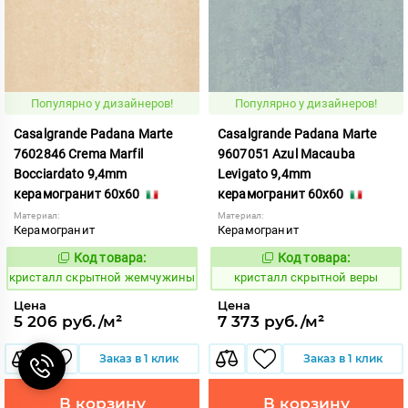
Популярно у дизайнеров!
Популярно у дизайнеров!
Casalgrande Padana Marte
Casalgrande Padana Marte
7602846 Crema Marfil
9607051 Azul Macauba
Bocciardato 9,4mm
Levigato 9,4mm
керамогранит 60x60
керамогранит 60x60
Материал:
Материал:
Керамогранит
Керамогранит
Код товара:
Код товара:
823776
823758
Код:
Код:
кристалл скрытной жемчужины
кристалл скрытной веры
Цена
Цена
5 206 руб./м²
7 373 руб./м²
Заказ в 1 клик
Заказ в 1 клик
В корзину
В корзину