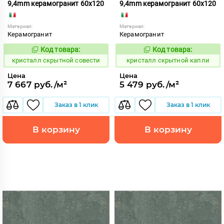
9,4mm керамогранит 60x120
9,4mm керамогранит 60x120
Материал:
Материал:
Керамогранит
Керамогранит
Код товара:
Код товара:
823773
823787
Код:
Код:
кристалл скрытной совести
кристалл скрытной капли
Цена
Цена
7 667 руб./м²
5 479 руб./м²
Заказ в 1 клик
Заказ в 1 клик
В корзину
В корзину