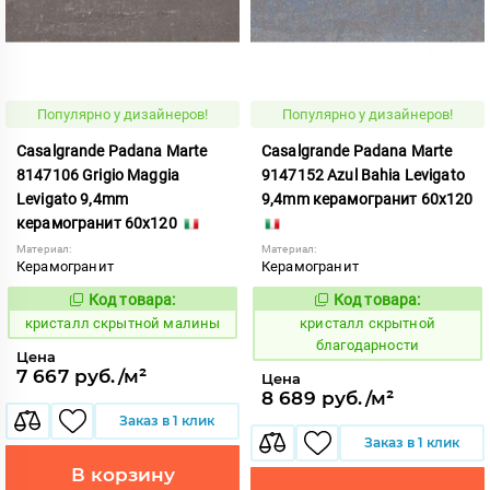
Популярно у дизайнеров!
Популярно у дизайнеров!
Casalgrande Padana Marte
Casalgrande Padana Marte
8147106 Grigio Maggia
9147152 Azul Bahia Levigato
Levigato 9,4mm
9,4mm керамогранит 60x120
керамогранит 60x120
Материал:
Материал:
Керамогранит
Керамогранит
Код товара:
Код товара:
823796
823753
Код:
Код:
кристалл скрытной малины
кристалл скрытной
благодарности
Цена
7 667 руб./м²
Цена
8 689 руб./м²
Заказ в 1 клик
Заказ в 1 клик
В корзину