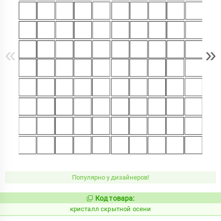
«
»
Популярно у дизайнеров!
Код товара:
823815
Код:
кристалл скрытной осени