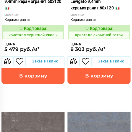
9,4mm керамогранит 60x120
Levigato 9,4mm
керамогранит 60x120
Материал:
Материал:
Керамогранит
Керамогранит
Код товара:
Код товара:
823841
823759
Код:
Код:
кристалл скрытной скалы
кристалл скрытной ветви
Цена
Цена
5 479 руб./м²
8 303 руб./м²
Заказ в 1 клик
Заказ в 1 клик
В корзину
В корзину