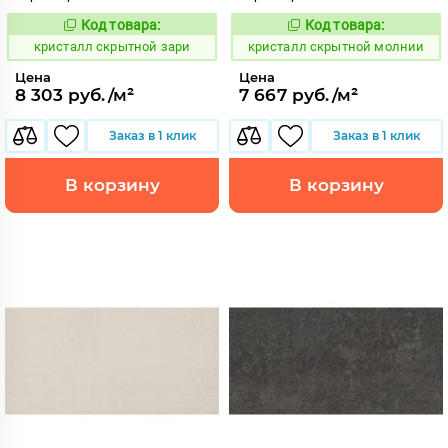
Код товара:
Код товара:
823778
823803
Код:
Код:
кристалл скрытной зари
кристалл скрытной молнии
Цена
Цена
8 303 руб./м²
7 667 руб./м²
Заказ в 1 клик
Заказ в 1 клик
В корзину
В корзину