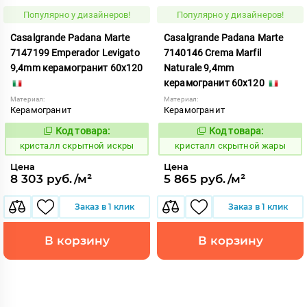
Популярно у дизайнеров!
Популярно у дизайнеров!
Casalgrande Padana Marte
Casalgrande Padana Marte
7147199 Emperador Levigato
7140146 Crema Marfil
9,4mm керамогранит 60x120
Naturale 9,4mm
керамогранит 60x120
Материал:
Материал:
Керамогранит
Керамогранит
Код товара:
Код товара:
823784
823775
Код:
Код:
кристалл скрытной искры
кристалл скрытной жары
Цена
Цена
8 303 руб./м²
5 865 руб./м²
Заказ в 1 клик
Заказ в 1 клик
В корзину
В корзину