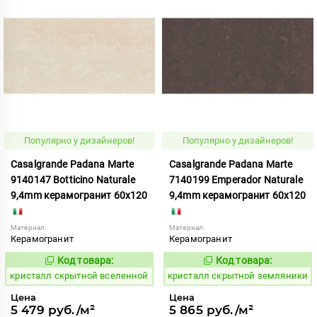
Популярно у дизайнеров!
Популярно у дизайнеров!
Casalgrande Padana Marte
Casalgrande Padana Marte
9140147 Botticino Naturale
7140199 Emperador Naturale
9,4mm керамогранит 60x120
9,4mm керамогранит 60x120
Материал:
Материал:
Керамогранит
Керамогранит
Код товара:
Код товара:
823763
823781
Код:
Код:
кристалл скрытной вселенной
кристалл скрытной земляники
Цена
Цена
5 479 руб./м²
5 865 руб./м²