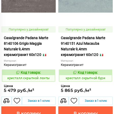
Популярно у дизайнеров!
Популярно у дизайнеров!
Casalgrande Padana Marte
Casalgrande Padana Marte
8140106 Grigio Maggia
9140151 Azul Macauba
Naturale 9,4mm
Naturale 9,4mm
керамогранит 60x120
керамогранит 60x120
Материал:
Материал:
Керамогранит
Керамогранит
Код товара:
Код товара:
823793
823755
Код:
Код:
кристалл скрытной ленты
кристалл скрытной бури
Цена
Цена
5 479 руб./м²
5 865 руб./м²
Заказ в 1 клик
Заказ в 1 клик
В корзину
В корзину