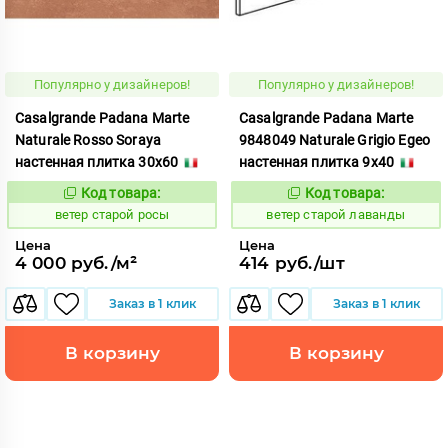
Популярно у дизайнеров!
Популярно у дизайнеров!
Casalgrande Padana Marte
Casalgrande Padana Marte
Naturale Rosso Soraya
9848049 Naturale Grigio Egeo
настенная плитка 30x60
настенная плитка 9x40
Код товара:
Код товара:
121582
121541
Код:
Код:
ветер старой росы
ветер старой лаванды
Цена
Цена
4 000 руб./м²
414 руб./шт
Заказ в 1 клик
Заказ в 1 клик
В корзину
В корзину