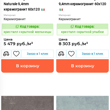
Naturale 9,4mm
9,4mm керамогранит 60x120
керамогранит 60x120
Материал:
Материал:
Керамогранит
Керамогранит
Код товара:
Код товара:
823799
823861
Код:
Код:
кристалл скрытной мельницы
кристалл скрытной улыбки
Цена
Цена
5 479 руб./м²
8 303 руб./м²
Заказ в 1 клик
Заказ в 1 клик
В корзину
В корзину