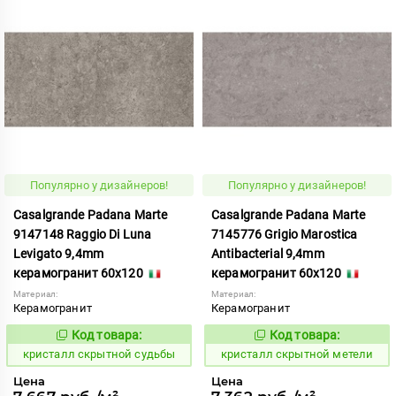
Популярно у дизайнеров!
Популярно у дизайнеров!
Casalgrande Padana Marte
Casalgrande Padana Marte
9147148 Raggio Di Luna
7145776 Grigio Marostica
Levigato 9,4mm
Antibacterial 9,4mm
керамогранит 60x120
керамогранит 60x120
Материал:
Материал:
Керамогранит
Керамогранит
Код товара:
Код товара:
823849
823800
Код:
Код:
кристалл скрытной судьбы
кристалл скрытной метели
Цена
Цена