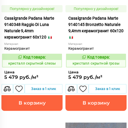
Популярно у дизайнеров!
Популярно у дизайнеров!
Casalgrande Padana Marte
Casalgrande Padana Marte
9140348 Raggio Di Luna
9140145 Bronzetto Naturale
Naturale 9,4mm
9,4mm керамогранит 60x120
керамогранит 60x120
Материал:
Материал:
Керамогранит
Керамогранит
Код товара:
Код товара:
823846
823769
Код:
Код:
кристалл скрытной слезы
кристалл скрытной грозы
Цена
Цена
5 479 руб./м²
5 479 руб./м²
Заказ в 1 клик
Заказ в 1 клик
В корзину
В корзину