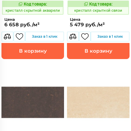
Код товара:
Код товара:
823750
823836
Код:
Код:
кристалл скрытной акварели
кристалл скрытной связи
Цена
Цена
6 658 руб./м²
5 479 руб./м²
Заказ в 1 клик
Заказ в 1 клик
В корзину
В корзину