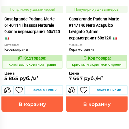
Популярно у дизайнеров!
Популярно у дизайнеров!
Casalgrande Padana Marte
Casalgrande Padana Marte
6140114 Thassos Naturale
9147146 Nero Acapulco
9,4mm керамогранит 60x120
Levigato 9,4mm
керамогранит 60x120
Материал:
Материал:
Керамогранит
Керамогранит
Код товара:
Код товара:
823857
823839
Код:
Код:
кристалл скрытной травы
кристалл скрытной сирени
Цена
Цена
5 865 руб./м²
7 667 руб./м²
Заказ в 1 клик
Заказ в 1 клик
В корзину
В корзину