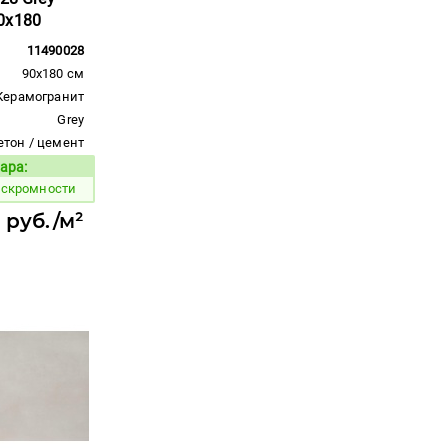
0x180
11490028
90x180 см
Керамогранит
Grey
етон / цемент
ара:
Код товара:
 скромности
 руб./м²