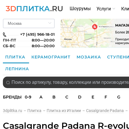
3D
ПЛИТКА
.RU
Шоурумы
Услуги
Кл
+7 (495) 966-18-01
ПН-ПТ
8:00—20:00
СБ-ВС
8:00—20:00
ПЛИТКА
КЕРАМОГРАНИТ
МОЗАИКА
СТУПЕН
ЛЕПНИНА
БРЕНДЫ
0-9
A
B
C
D
E
F
G
3dplitka.ru
–
Плитка
–
Плитка из Италии
–
Casalgrande Padana
–
Casalgrande Padana R-evolu