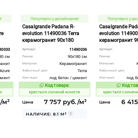
!
Популярно у дизайнеров!
Популярно у ди
Casalgrande Padana R-
Casalgrande Pad
re
evolution 11490036 Terra
evolution 114900
керамогранит 90x180
керамогранит 9
90033
11490036
Артикул:
Артикул:
80 см
90x180 см
Размер:
Размер:
ранит
Керамогранит
Материал:
Материал:
Azure
Terra
Фабричный цвет:
Фабричный цвет:
емент
под бетон / цемент
под б
Имитация:
Имитация:
Код товара:
Код тов
824248
824277
вара:
Код товара:
и
кристалл соленой юности
кристалл солнеч
/м²
7 757 руб./м²
6 415
Цена
Цена
НАЛИЧИЕ: 8.1 М²