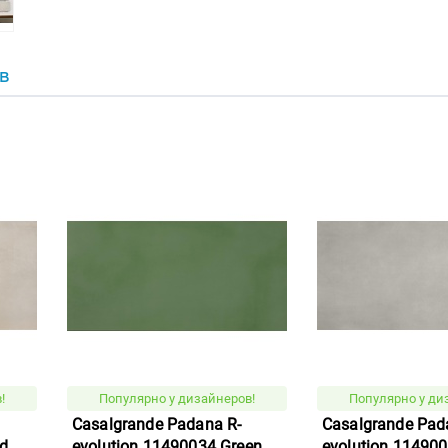
В
!
Популярно у дизайнеров!
Популярно у ди
Casalgrande Padana R-
Casalgrande Pad
d
evolution 11490034 Green
evolution 114900