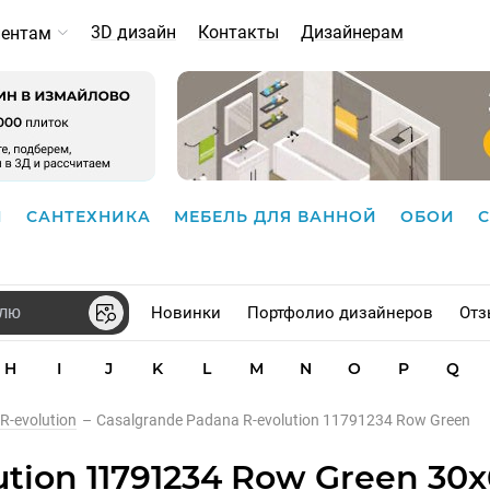
3D дизайн
Контакты
Дизайнерам
иентам
И
САНТЕХНИКА
МЕБЕЛЬ ДЛЯ ВАННОЙ
ОБОИ
Новинки
Портфолио дизайнеров
Отз
H
I
J
K
L
M
N
O
P
Q
R-evolution
–
Casalgrande Padana R-evolution 11791234 Row Green
tion 11791234 Row Green 30x