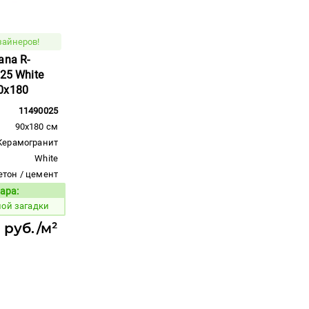
зайнеров!
ana R-
25 White
0x180
11490025
90x180 см
Керамогранит
White
етон / цемент
ара:
Код товара:
ной загадки
 руб./м²