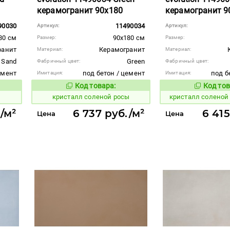
керамогранит 90x180
керамогранит 9
90030
11490034
Артикул:
Артикул:
80 см
90x180 см
Размер:
Размер:
ранит
Керамогранит
Материал:
Материал:
Sand
Green
Фабричный цвет:
Фабричный цвет:
емент
под бетон / цемент
под б
Имитация:
Имитация:
Код товара:
Код тов
824207
824218
вара:
Код товара:
кристалл соленой росы
кристалл соленой
./м²
6 737 руб./м²
6 415
Цена
Цена