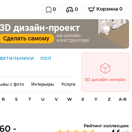
Корзина 0
0
0
СВЕТИЛЬНИКИ
ПОЛ
3D дизайн онлайн
ывы с фото
Интерьеры
Услуги
R
S
T
U
V
W
X
Y
Z
А-Я
60 -
Рейтинг коллекции: