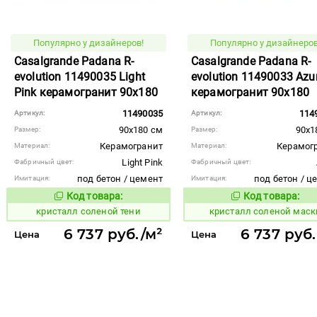
Популярно у дизайнеров!
Популярно у дизайнеров
Casalgrande Padana R-
Casalgrande Padana R-
evolution 11490035 Light
evolution 11490033 Azu
Pink керамогранит 90x180
керамогранит 90x180
11490035
114
Артикул:
Артикул:
90x180 см
90x1
Размер:
Размер:
Керамогранит
Керамог
Материал:
Материал:
Light Pink
Фабричный цвет:
Фабричный цвет:
под бетон / цемент
под бетон / ц
Имитация:
Имитация:
Код товара:
Код товара:
824228
824172
Код товара:
Код то
кристалл соленой тени
кристалл соленой маск
6 737 руб./м²
6 737 руб.
Цена
Цена