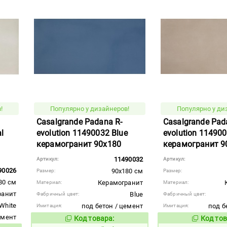
!
Популярно у дизайнеров!
Популярно у ди
Casalgrande Padana R-
Casalgrande Pad
l
evolution 11490032 Blue
evolution 114900
керамогранит 90x180
керамогранит 9
11490032
Артикул:
Артикул:
90026
90x180 см
Размер:
Размер:
80 см
Керамогранит
Материал:
Материал:
ранит
Blue
Фабричный цвет:
Фабричный цвет:
 White
под бетон / цемент
под б
Имитация:
Имитация:
емент
Код товара:
Код тов
824188
824256
Код товара: