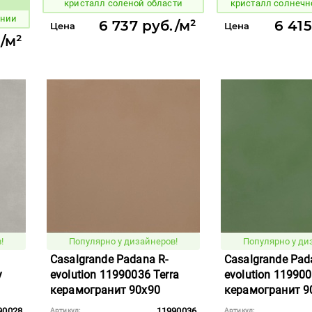
кристалл соленой области
кристалл солнечн
вара:
онии
6 737 руб./м²
6 415
Цена
Цена
./м²
!
Популярно у дизайнеров!
Популярно у ди
Casalgrande Padana R-
Casalgrande Pad
y
evolution 11990036 Terra
evolution 11990
керамогранит 90x90
керамогранит 9
90028
11990036
Артикул:
Артикул: