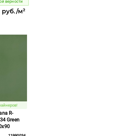
ой верности
 руб./м²
зайнеров!
ana R-
034 Green
0x90
11990034