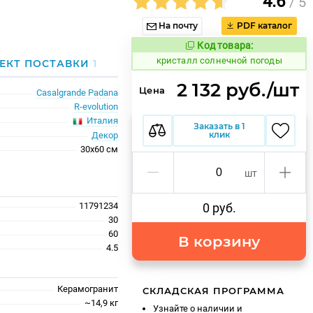
4.6
/ 5
На почту
PDF каталог
Код товара:
824321
Код товара:
кристалл солнечной погоды
ЕКТ ПОСТАВКИ
1
2 132 руб./шт
Цена
Casalgrande Padana
R-evolution
Италия
Заказать в 1
клик
Декор
30x60 см
шт
11791234
0 руб.
30
60
В корзину
4.5
Керамогранит
СКЛАДСКАЯ ПРОГРАММА
~14,9 кг
Узнайте о наличии и