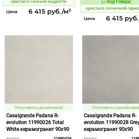
кристалл соленой мудрости
Код товара:
824266
Код то
кристалл солнечной гарм
6 415 руб./м²
Цена
6 415 руб
Цена
Популярно у дизайнеров!
Популярно у дизайнеров
Casalgrande Padana R-
Casalgrande Padana R-
evolution 11990026 Total
evolution 11990028 Gre
White керамогранит 90x90
керамогранит 90x90
11990026
119
Артикул:
Артикул: