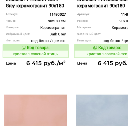
Grey керамогранит 90x180
керамогранит 90x180
11490027
114
Артикул:
Артикул:
90x180 см
90x1
Размер:
Размер:
Керамогранит
Керамог
Материал:
Материал:
Dark Grey
Фабричный цвет:
Фабричный цвет:
под бетон / цемент
под бетон / ц
Имитация:
Имитация:
Код товара:
Код товара:
824198
824238
Код товара:
Код то
кристалл соленой птицы
кристалл соленой феи
6 415 руб./м²
6 415 руб
Цена
Цена