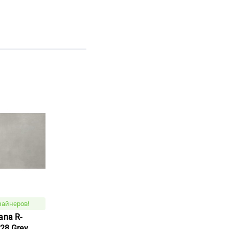
зайнеров!
ana R-
28 Grey