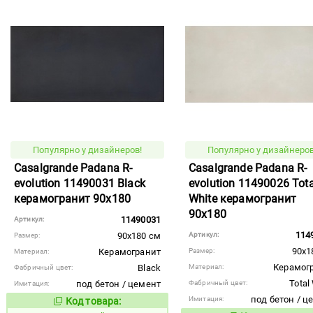
Популярно у дизайнеров!
Популярно у дизайнеров
Casalgrande Padana R-
Casalgrande Padana R-
evolution 11490031 Black
evolution 11490026 Tota
керамогранит 90x180
White керамогранит
90x180
11490031
Артикул:
114
90x180 см
Артикул:
Размер:
90x1
Керамогранит
Размер:
Материал:
Керамог
Black
Материал:
Фабричный цвет:
Total
под бетон / цемент
Фабричный цвет:
Имитация:
под бетон / ц
Имитация:
Код товара:
824180
Код товара: