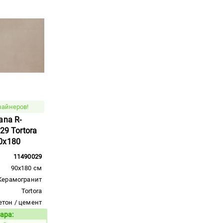
зайнеров!
ana R-
29 Tortora
0x180
11490029
90x180 см
Керамогранит
Tortora
етон / цемент
ара:
Код товара: