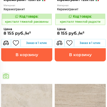
Материал:
Материал:
Керамогранит
Керамогранит
Код товара:
Код товара:
825953
825952
Код:
Код:
кристалл тяжелой раковины
кристалл тяжелой радости
Цена
Цена
8 155 руб./м²
8 155 руб./м²
Заказ в 1 клик
Заказ в 1 клик
В корзину
В корзину