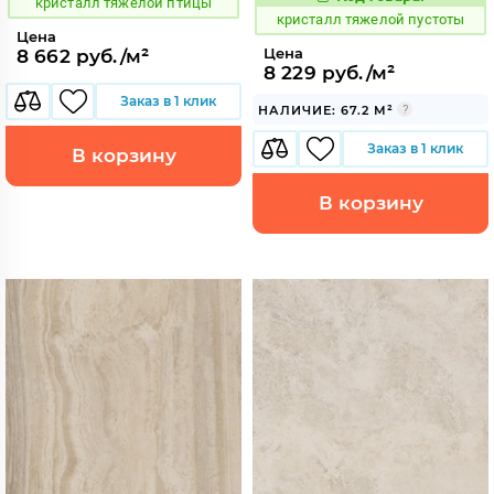
825949
кристалл тяжелой птицы
Код:
кристалл тяжелой пустоты
Цена
Цена
8 662 руб./м²
8 229 руб./м²
Заказ в 1 клик
НАЛИЧИЕ: 67.2 М²
Заказ в 1 клик
В корзину
В корзину