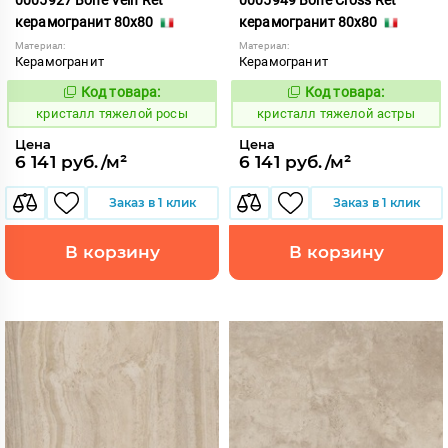
керамогранит 80x80
керамогранит 80x80
Материал:
Материал:
Керамогранит
Керамогранит
Код товара:
Код товара:
825957
825956
Код:
Код:
кристалл тяжелой росы
кристалл тяжелой астры
Цена
Цена
6 141 руб./м²
6 141 руб./м²
Заказ в 1 клик
Заказ в 1 клик
В корзину
В корзину