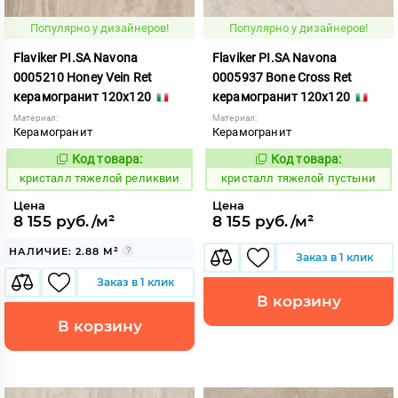
Популярно у дизайнеров!
Популярно у дизайнеров!
Flaviker PI.SA Navona
Flaviker PI.SA Navona
0005210 Honey Vein Ret
0005937 Bone Cross Ret
керамогранит 120x120
керамогранит 120x120
Материал:
Материал:
Керамогранит
Керамогранит
Код товара:
Код товара:
825955
825950
Код:
Код:
кристалл тяжелой реликвии
кристалл тяжелой пустыни
Цена
Цена
8 155 руб./м²
8 155 руб./м²
НАЛИЧИЕ: 2.88 М²
Заказ в 1 клик
Заказ в 1 клик
В корзину
В корзину