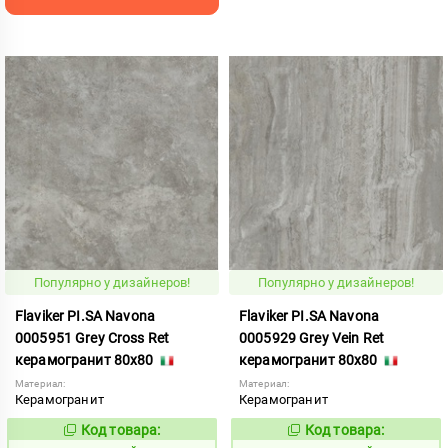
Популярно у дизайнеров!
Популярно у дизайнеров!
Flaviker PI.SA Navona
Flaviker PI.SA Navona
0005951 Grey Cross Ret
0005929 Grey Vein Ret
керамогранит 80x80
керамогранит 80x80
Материал:
Материал:
Керамогранит
Керамогранит
Код товара:
Код товара:
825958
825959
Код:
Код: