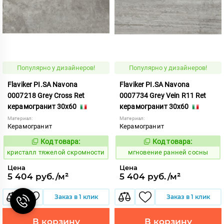
Популярно у дизайнеров!
Популярно у дизайнеров!
Flaviker PI.SA Navona
Flaviker PI.SA Navona
0007218 Grey Cross Ret
0007734 Grey Vein R11 Ret
керамогранит 30x60
керамогранит 30x60
Материал:
Материал:
Керамогранит
Керамогранит
Код товара:
Код товара:
825968
947222
Код:
Код:
кристалл тяжелой скромности
мгновение ранней сосны
Цена
Цена
5 404 руб./м²
5 404 руб./м²
Заказ в 1 клик
Заказ в 1 клик
В корзину
В корзину