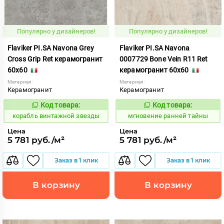
Популярно у дизайнеров!
Популярно у дизайнеров!
Flaviker PI.SA Navona Grey
Flaviker PI.SA Navona
Cross Grip Ret керамогранит
0007729 Bone Vein R11 Ret
60x60
керамогранит 60x60
Материал:
Материал:
Керамогранит
Керамогранит
Код товара:
Код товара:
767529
947226
Код:
Код:
корабль винтажной звезды
мгновение ранней тайны
Цена
Цена
5 781 руб./м²
5 781 руб./м²
Заказ в 1 клик
Заказ в 1 клик
В корзину
В корзину