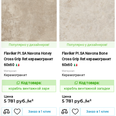
Популярно у дизайнеров!
Популярно у дизайнеров!
Flaviker PI.SA Navona Honey
Flaviker PI.SA Navona Bone
Cross Grip Ret керамогранит
Cross Grip Ret керамогранит
60x60
60x60
Материал:
Материал:
Керамогранит
Керамогранит
Код товара:
Код товара:
767528
767527
Код:
Код:
корабль винтажной зари
корабль винтажной загадки
Цена
Цена
5 781 руб./м²
5 781 руб./м²
Заказ в 1 клик
Заказ в 1 клик