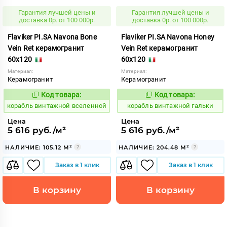
Гарантия лучшей цены и
Гарантия лучшей цены и
доставка 0р. от 100 000р.
доставка 0р. от 100 000р.
Flaviker PI.SA Navona Bone
Flaviker PI.SA Navona Honey
Vein Ret керамогранит
Vein Ret керамогранит
60x120
60x120
Материал:
Материал:
Керамогранит
Керамогранит
Код товара:
Код товара:
767513
767515
Код:
Код:
корабль винтажной вселенной
корабль винтажной гальки
Цена
Цена
5 616 руб./м²
5 616 руб./м²
НАЛИЧИЕ: 105.12 М²
НАЛИЧИЕ: 204.48 М²
Заказ в 1 клик
Заказ в 1 клик
В корзину
В корзину