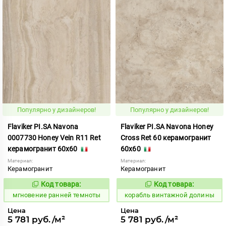
Популярно у дизайнеров!
Популярно у дизайнеров!
Flaviker PI.SA Navona
Flaviker PI.SA Navona Honey
0007730 Honey Vein R11 Ret
Cross Ret 60 керамогранит
керамогранит 60x60
60x60
Материал:
Материал:
Керамогранит
Керамогранит
Код товара:
Код товара:
947227
767521
Код:
Код:
мгновение ранней темноты
корабль винтажной долины
Цена
Цена
5 781 руб./м²
5 781 руб./м²