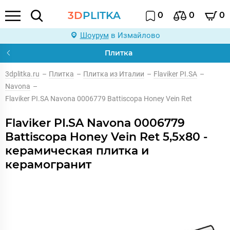
3D
PLITKA
0
0
0
Шоурум
в Измайлово
Плитка
3dplitka.ru
–
Плитка
–
Плитка из Италии
–
Flaviker PI.SA
–
Navona
–
Flaviker PI.SA Navona 0006779 Battiscopa Honey Vein Ret
Flaviker PI.SA Navona 0006779
Battiscopa Honey Vein Ret 5,5x80 -
керамическая плитка и
керамогранит