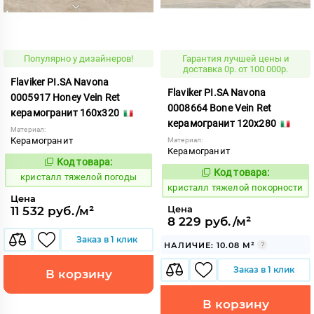
Популярно у дизайнеров!
Гарантия лучшей цены и
доставка 0р. от 100 000р.
Flaviker PI.SA Navona
Flaviker PI.SA Navona
0005917 Honey Vein Ret
0008664 Bone Vein Ret
керамогранит 160x320
керамогранит 120x280
Материал:
Керамогранит
Материал:
Керамогранит
Код товара:
825946
Код:
Код товара:
825947
кристалл тяжелой погоды
Код:
кристалл тяжелой покорности
Цена
Цена
11 532 руб./м²
8 229 руб./м²
Заказ в 1 клик
НАЛИЧИЕ: 10.08 М²
Заказ в 1 клик
В корзину
В корзину