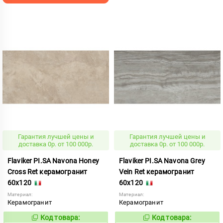
Гарантия лучшей цены и
Гарантия лучшей цены и
доставка 0р. от 100 000р.
доставка 0р. от 100 000р.
Flaviker PI.SA Navona Honey
Flaviker PI.SA Navona Grey
Cross Ret керамогранит
Vein Ret керамогранит
60x120
60x120
Материал:
Материал:
Керамогранит
Керамогранит
Код товара:
Код товара:
767518
767516
Код:
Код: