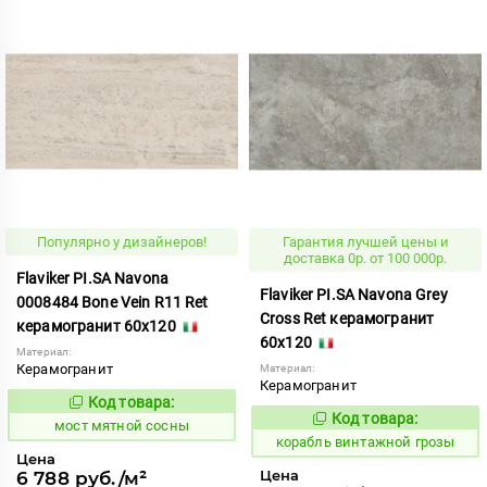
Популярно у дизайнеров!
Гарантия лучшей цены и
доставка 0р. от 100 000р.
Flaviker PI.SA Navona
Flaviker PI.SA Navona Grey
0008484 Bone Vein R11 Ret
Cross Ret керамогранит
керамогранит 60x120
60x120
Материал:
Керамогранит
Материал:
Керамогранит
Код товара:
1023472
Код:
Код товара:
767519
мост мятной сосны
Код:
корабль винтажной грозы
Цена
Цена
6 788 руб./м²