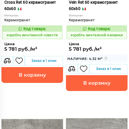
Cross Ret 60 керамогранит
Vein Ret 60 керамогранит
60x60
60x60
Материал:
Материал:
Керамогранит
Керамогранит
Код товара:
Код товара:
767523
767524
Код:
Код:
корабль винтажной совести
корабль винтажной ежевики
Цена
Цена
5 781 руб./м²
5 781 руб./м²
НАЛИЧИЕ: 4.32 М²
Заказ в 1 клик
Заказ в 1 клик
В корзину
В корзину