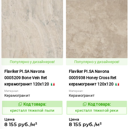
Популярно у дизайнеров!
Популярно у дизайнеров!
Flaviker PI.SA Navona
Flaviker PI.SA Navona
0005209 Bone Vein Ret
0005938 Honey Cross Ret
керамогранит 120x120
керамогранит 120x120
Материал:
Материал:
Керамогранит
Керамогранит
Код товара:
Код товара:
825951
825954
Код:
Код:
кристалл тяжелой пыли
кристалл тяжелой реки
Цена
Цена
8 155 руб./м²
8 155 руб./м²