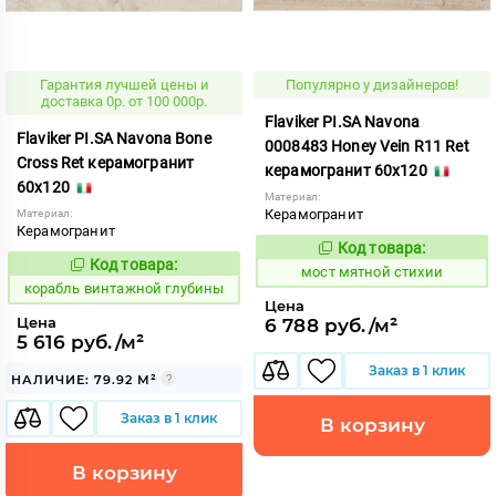
Гарантия лучшей цены и
Популярно у дизайнеров!
доставка 0р. от 100 000р.
Flaviker PI.SA Navona
Flaviker PI.SA Navona Bone
0008483 Honey Vein R11 Ret
Cross Ret керамогранит
керамогранит 60x120
60x120
Материал:
Керамогранит
Материал:
Керамогранит
Код товара:
1023473
Код:
Код товара:
767517
Код:
мост мятной стихии
корабль винтажной глубины
Цена
Цена
6 788 руб./м²
5 616 руб./м²
Заказ в 1 клик
НАЛИЧИЕ: 79.92 М²
Заказ в 1 клик
В корзину
В корзину