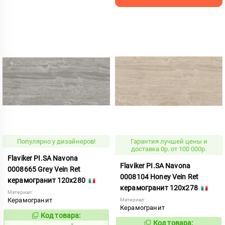
Популярно у дизайнеров!
Гарантия лучшей цены и
доставка 0р. от 100 000р.
Flaviker PI.SA Navona
Flaviker PI.SA Navona
0008665 Grey Vein Ret
0008104 Honey Vein Ret
керамогранит 120x280
керамогранит 120x278
Материал:
Керамогранит
Материал:
Керамогранит
Код товара:
825948
Код:
Код товара: