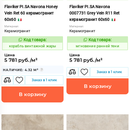
Flaviker PI.SA Navona Honey
Flaviker PI.SA Navona
Vein Ret 60 керамогранит
0007731 Grey Vein R11 Ret
60x60
керамогранит 60x60
Материал:
Материал:
Керамогранит
Керамогранит
Код товара:
Код товара:
767525
947228
Код:
Код:
корабль винтажной жары
мгновение ранней тени
Цена
Цена
5 781 руб./м²
5 781 руб./м²
НАЛИЧИЕ: 4.32 М²
Заказ в 1 клик
Заказ в 1 клик
В корзину
В корзину