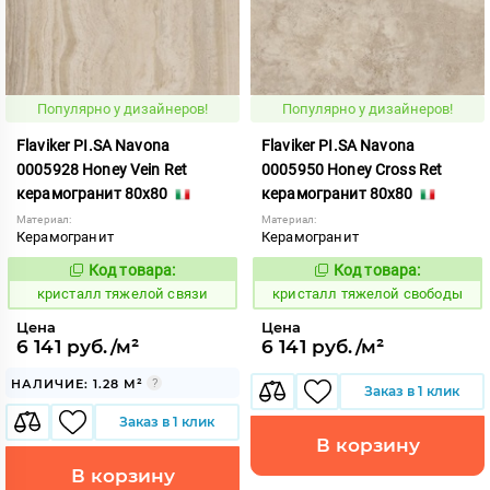
Популярно у дизайнеров!
Популярно у дизайнеров!
Flaviker PI.SA Navona
Flaviker PI.SA Navona
0005928 Honey Vein Ret
0005950 Honey Cross Ret
керамогранит 80x80
керамогранит 80x80
Материал:
Материал:
Керамогранит
Керамогранит
Код товара:
Код товара:
825961
825960
Код:
Код:
кристалл тяжелой связи
кристалл тяжелой свободы
Цена
Цена
6 141 руб./м²
6 141 руб./м²
НАЛИЧИЕ: 1.28 М²
Заказ в 1 клик
Заказ в 1 клик
В корзину
В корзину