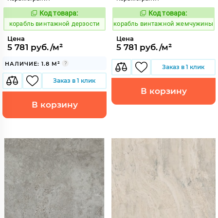
Код товара:
Код товара:
767520
767526
Код:
Код:
корабль винтажной дерзости
корабль винтажной жемчужины
Цена
Цена
5 781 руб./м²
5 781 руб./м²
НАЛИЧИЕ: 1.8 М²
Заказ в 1 клик
Заказ в 1 клик
В корзину
В корзину